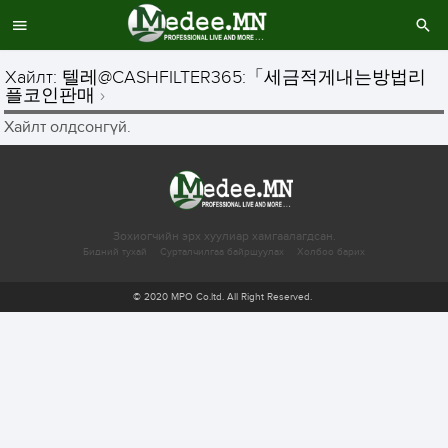
Хайлт: 텔레@CASHFILTER365:「세금적게내는방법리
플코인판매
Хайлт олдсонгүй.
Зохиогчийн эрх хуулиар хамгаалагдсан.
Бидний тухай
Сурталчилгаа байршуулах
Холбоо барих
© 2020 MPO Co.ltd. All Right Reserved.