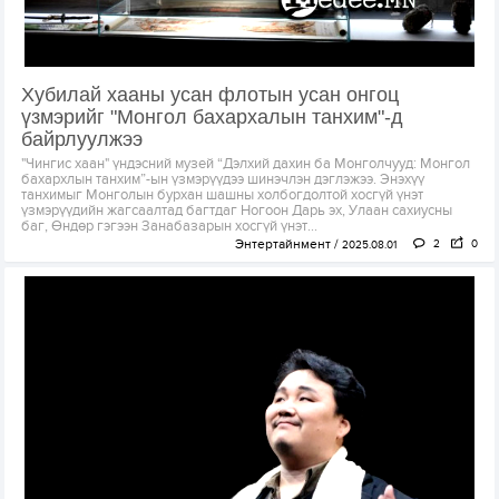
Хубилай хааны усан флотын усан онгоц
үзмэрийг "Монгол бахархалын танхим"-д
байрлуулжээ
"Чингис хаан" үндэсний музей “Дэлхий дахин ба Монголчууд: Монгол
бахархлын танхим”-ын үзмэрүүдээ шинэчлэн дэглэжээ. Энэхүү
танхимыг Монголын бурхан шашны холбогдолтой хосгүй үнэт
үзмэрүүдийн жагсаалтад багтдаг Ногоон Дарь эх, Улаан сахиусны
баг, Өндөр гэгээн Занабазарын хосгүй үнэт...
Энтертайнмент
2
0
2025.08.01