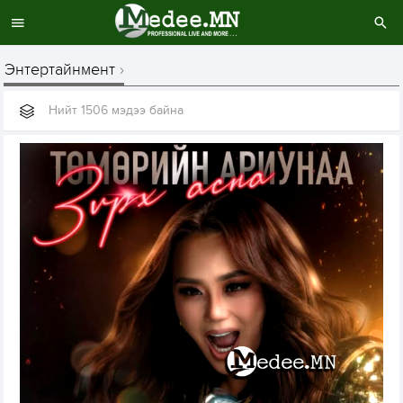
Энтертайнмент
Нийт 1506 мэдээ байна