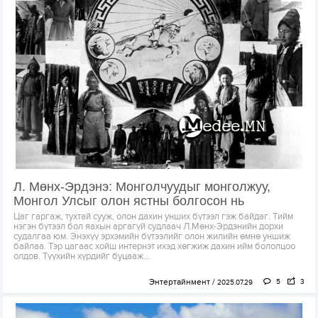
Л. Мөнх-Эрдэнэ: Монголчуудыг монголжуу,
Монгол Улсыг олон ястны болгосон нь
Цаг гаргаж, тухтай сууж, олон дахин унших бүтээл гэж байдаг. Тийм
нэгэн бүтээл бол яахын аргагүй судлаач Л.Мөнх-Эрдэнийн дорхи
судалгаа юм. Энэхүү эрхэмийн бүтээлийг олон жилийн өмнө уншиж
байлаа. Тэр цагаас хойш интернэт ихэд хөгжиж дахин ийм бололцоо
олдов. Түүхийн хүрдийг буцааж...
Энтертайнмент
5
3
2025.07.29