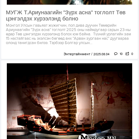
МУГЖ Т.Ариунаагийн "Зүрх асна" тоглолт Төв
цэнгэлдэх хүрээлэнд болно
Монгол Улсын гавьяат жүжигчин, поп дива дуучин Төмөрийн
Ариунаагийн "Зүрх асна" тоглолт 2025 оны наймдугаар сарын 23-ны
өдөр Төв цэнгэлдэх хүрээлэнд болох юм байна. Түүний урлагийн зам
15 настайгаас нь эхэлсэн бөгөөд анх "Арван зургаан нас" дуугаараа
олонд танигдсан билээ. Тэрбээр Болгар улсын...
Энтертайнмент
10
0
2025.08.04