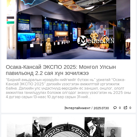
Осака-Кансай ЭКСПО 2025: Монгол Улсын
павильонд 2.2 сая хүн зочилжээ
“Бидний амьдралын ирээдүйн нийгмийг бүтээх нь” уриатай “Осака-
Кансай ЭКСПО 2025” дэлхийн үзэсгэлэн амжилттай үргэлжилж
байна. Дэлхийн улс үндэстнүүд өөрсдийн ёс заншил, онцлог, ололт
амжилтаа танилцуулах боломж олгодог энэхүү үзэсгэлэн нь 2025 оны
4 дүгээр сарын 13-наас 10 дугаар сарын 31-ний...
Энтертайнмент
0
0
2025.07.30