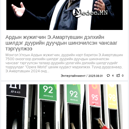
Ардын жүжигчин Э.Амартүвшин дэлхийн
шилдэг дуурийн дуучдын шинэчилсэн чансааг
тэргүүлжээ
Монгол Улсын Ардын жүжигчин, дуурийн нэрт баритон Э.Амартүвшин
7500 оноогоор дэлхийн шилдэг дуурийн дуучдын шинэчилсэн
чансааг тэргүүлсэн талаар дуурийн урлагийн дэлхийн шилдгүүдийг
тодруулдаг "Opera World" цахим хуудаст мэдээлжээ. Түүнд дурдсанаар,
Э.Амартүвшин 2024 онд...
Энтертайнмент
4
0
2025.08.01