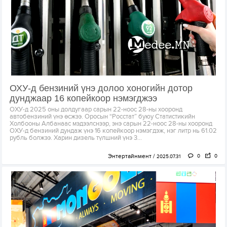
ОХУ-д бензиний үнэ долоо хоногийн дотор
дунджаар 16 копейкоор нэмэгджээ
ОХУ-д 2025 оны долдугаар сарын 22-ноос 28-ны хооронд
автобензиний үнэ өсжээ. Оросын “Росстат” буюу Статистикийн
Холбооны Албанаас мэдээлснээр, энэ сарын 22-ноос 28-ны хооронд
ОХУ-д бензиний дундаж үнэ 16 копейкоор нэмэгдэж, нэг литр нь 61.02
рубль болжээ. Харин дизель түлшний үнэ 3...
Энтертайнмент
0
0
2025.07.31