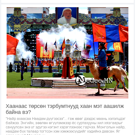
Хаанаас төрсөн тэрбумтнууд хаан мэт аашилж
байна вэ?
"Найр ахаасаа Наадам дүүгээсээ"… гэж өвөг дээдэс маань хэлэлцдэг
байжээ. Энгийн, зөөлөн өгүүлэмжээр ёс суртахууны хил хязгаарыг
сануулсан энэ үг эдүгээ нэгэнт хэрэглээнээс гарчээ. Монголын найр,
наадам бүх талаар тогтсон хэм хэмжээсүүдийг хэдийнэ давсан. Яг