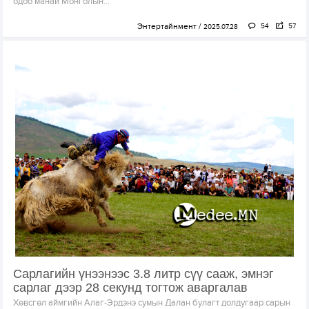
одоо манай Монголын...
Энтертайнмент
54
57
2025.07.28
Сарлагийн үнээнээс 3.8 литр сүү сааж, эмнэг
сарлаг дээр 28 секунд тогтож аваргалав
Хөвсгөл аймгийн Алаг-Эрдэнэ сумын Далан булагт долдугаар сарын