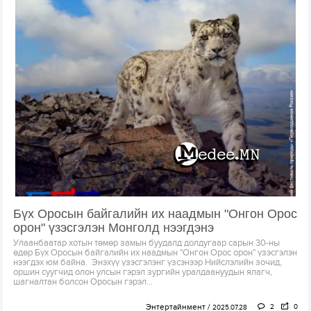
Бүх Оросын байгалийн их наадмын "Онгон Орос
орон" үзэсгэлэн Монголд нээгдэнэ
Улаанбаатар хотын төмөр замын буудалд долдугаар сарын 30-ны
өдөр Бүх Оросын байгалийн их наадмын "Онгон Орос орон" үзэсгэлэн
нээгдэх юм байна. Энэхүү үзэсгэлэнг үзсэнээр Нийслэлийн зочид,
оршин суугчид олон улсын гэрэл зургийн уралдаануудын ялагч,
шагналтан болсон Оросын гэрэл...
Энтертайнмент
2
0
2025.07.28