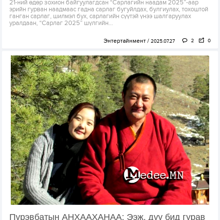
21-ний өдөр зохион байгуулагдсан “Сарлагийн наадам 2025”-аар
эрийн гурван наадмаас гадна сарлаг бугуйлдах, булгиулах, тохоштой
ганган сарлаг, шилмэл бух, сарлагийн сүүтэй үнээ шалгаруулах
уралдаан, “Сарлаг 2025” шүлгийн...
Энтертайнмент
2
0
2025.07.27
Пүрэвбатын АНХААХАНАА: Ээж, дүү бид гурав