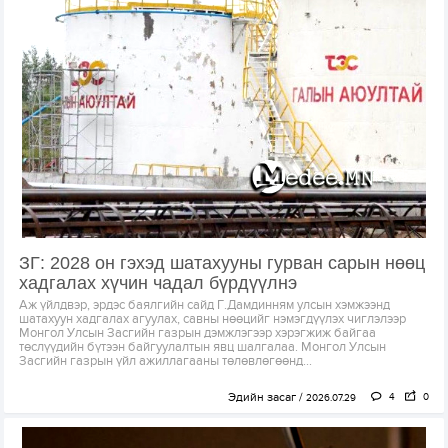
ЗГ: 2028 он гэхэд шатахууны гурван сарын нөөц
хадгалах хүчин чадал бүрдүүлнэ
Аж үйлдвэр, эрдэс баялгийн сайд Г.Дамдинням улсын хэмжээнд
шатахуун хадгалах агуулах, савны нөөцийг нэмэгдүүлэх чиглэлээр
Монгол Улсын Засгийн газрын дэмжлэгээр хэрэгжиж байгаа
төслүүдийн бүтээн байгуулалтын явц шалгалаа. Монгол Улсын
Засгийн газрын үйл ажиллагааны төлөвлөгөөнд...
Эдийн засаг
4
0
2026.07.29