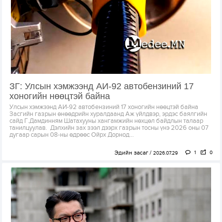
ЗГ: Улсын хэмжээнд АИ-92 автобензиний 17
хоногийн нөөцтэй байна
Улсын хэмжээнд АИ-92 автобензиний 17 хоногийн нөөцтэй байна
Засгийн газрын өнөөдрийн хуралдаанд Аж үйлдвэр, эрдэс баялгийн
сайд Г.Дамдинням Шатахууны хангамжийн нөхцөл байдлын талаар
танилцуулав. Дэлхийн зах зээл дээрх газрын тосны үнэ 2026 оны 07
дугаар сарын 08-ны өдрөөс Ойрх Дорнод...
Эдийн засаг
1
0
2026.07.29