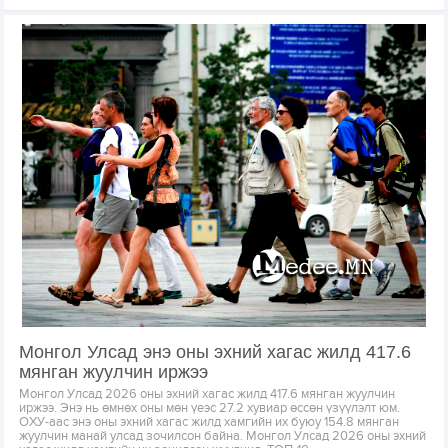
Монгол Улсад энэ оны эхний хагас жилд 417.6
мянган жуулчин иржээ
Монгол Улсад 2026 оны эхний хагас жилд 417.6 мянган жуулчин
иржээ. Энэ нь өмнөх оны мөн үеэс 27.2 хувиар өссөн үзүүлэлт юм.
ОХУ-аас энэ оны эхний хагас жилд хамгийн их буюу 154.8 мянган
жуулчин манай улсад зочилсон байна. Монгол Улсад 2026 оны эхний