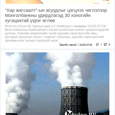
“Хар жагсаалт”-ын асуудлыг цэгцлэх чиглэлээр
Монголбанкны удирдлагад 30 хоногийн
хугацаатай үүрэг өглөө
Монгол Улсын Их Хурлын дарга С.Бямбацогт өнөөдөр /2026.07.29/
Монголбанкны Ерөнхийлөгч болон холбогдох албан тушаалтнуудтай
уулзаж, Зээлийн мэдээллийн тухай хуулийн хэрэгжилтийн явц,
иргэдээс ирүүлсэн санал, гомдлыг хэлэлцэн, хуулийн хэрэгжилтийг
эрчимжүүлэх талаар тодорхой үүрэг...
Эдийн засаг
1
0
2026.07.29