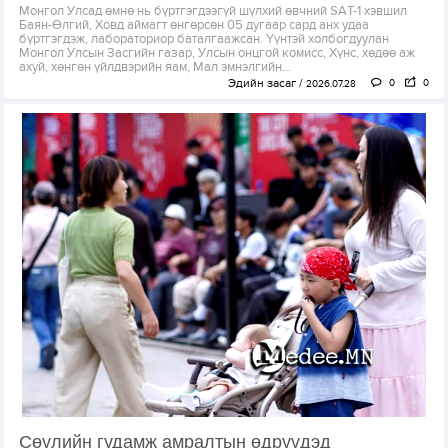
Монгол Улсад өмнө нь бүртгэгдээгүй шүлхий өвчний SAT-1 хэвшил
Баян-Өлгий, Ховд аймагт өнгөрсөн 05 дугаар сард анх удаа
бүртгэгдэж, лабораториор баталгаажсан. Үүнтэй холбогдуулан
Монгол Улсын Засгийн газар, Улсын онцгой комисс, Хүнс, хөдөө аж
ахуй, хөнгөн үйлдвэрийн яам, Мал эмнэлгийн...
Эдийн засаг
0
0
2026.07.28
Сөүлийн гудамж амралтын өдрүүдэд