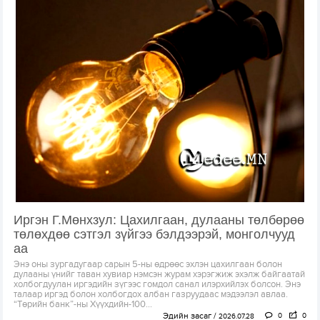
Иргэн Г.Мөнхзул: Цахилгаан, дулааны төлбөрөө
төлөхдөө сэтгэл зүйгээ бэлдээрэй, монголчууд
аа
Энэ оны зургадугаар сарын 5-ны өдрөөс эхлэн цахилгаан болон
дулааны үнийг таван хувиар нэмсэн журам хэрэгжиж эхэлж байгаатай
холбогдуулан иргэдийн зүгээс гомдол санал илэрхийлэх болсон. Энэ
талаар иргэд болон холбогдох албан газруудаас мэдээлэл авлаа.
“Төрийн банк”-ны Хүүхдийн-100...
Эдийн засаг
0
0
2026.07.28