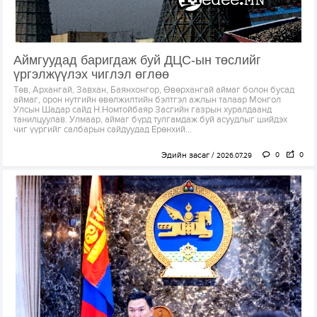
Аймгуудад баригдаж буй ДЦС-ын төслийг
үргэлжүүлэх чиглэл өглөө
Төв, Архангай, Завхан, Баянхонгор, Өвөрхангай аймаг болон бусад
аймаг, орон нутгийн өвөлжилтийн бэлтгэл ажлын талаар Монгол
Улсын Шадар сайд Н.Номтойбаяр Засгийн газрын хуралдаанд
танилцуулав. Улмаар, аймаг бүрд тулгамдаж буй асуудлыг шийдэх
чиг үүргийг салбарын сайдуудад Ерөнхий...
Эдийн засаг
0
0
2026.07.29