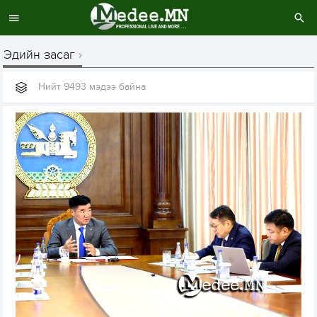
Эдийн засаг
Нийт 9493 мэдээ байна