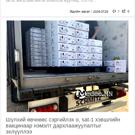
хагас жилд хамгийн их зочилсон жуулчид, ТОП-10...
Эдийн засаг
1
0
2026.07.28
Шүлхий өвчнөөс сэргийлэх о, sat-1 хэвшлийн
вакцинаар нэмэлт дархлаажуулалтыг
эхлүүллээ