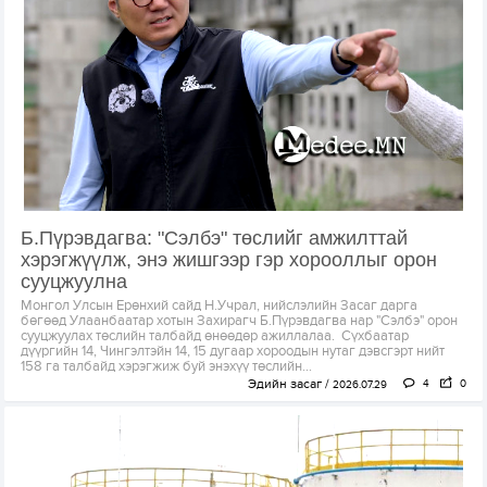
Б.Пүрэвдагва: "Сэлбэ" төслийг амжилттай
хэрэгжүүлж, энэ жишгээр гэр хорооллыг орон
сууцжуулна
Монгол Улсын Ерөнхий сайд Н.Учрал, нийслэлийн Засаг дарга
бөгөөд Улаанбаатар хотын Захирагч Б.Пүрэвдагва нар "Сэлбэ" орон
сууцжуулах төслийн талбайд өнөөдөр ажиллалаа. Сүхбаатар
дүүргийн 14, Чингэлтэйн 14, 15 дугаар хороодын нутаг дэвсгэрт нийт
158 га талбайд хэрэгжиж буй энэхүү төслийн...
Эдийн засаг
4
0
2026.07.29