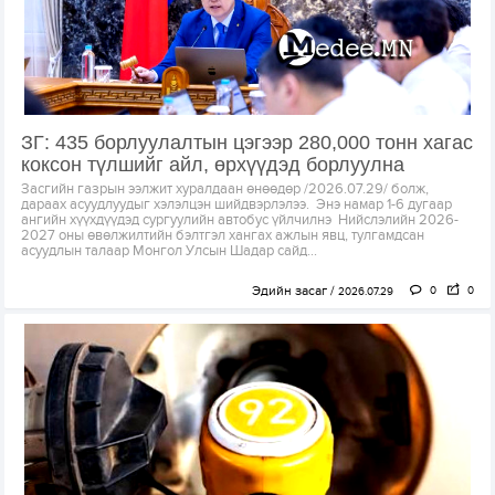
ЗГ: 435 борлуулалтын цэгээр 280,000 тонн хагас
коксон түлшийг айл, өрхүүдэд борлуулна
Засгийн газрын ээлжит хуралдаан өнөөдөр /2026.07.29/ болж,
дараах асуудлуудыг хэлэлцэн шийдвэрлэлээ. Энэ намар 1-6 дугаар
ангийн хүүхдүүдэд сургуулийн автобус үйлчилнэ Нийслэлийн 2026-
2027 оны өвөлжилтийн бэлтгэл хангах ажлын явц, тулгамдсан
асуудлын талаар Монгол Улсын Шадар сайд...
Эдийн засаг
0
0
2026.07.29