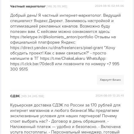
Частный маркетолог
2024-08-16 02:44:06
[146.70.111.145]
Добрый день! Я частный интернет-маркетолог. Ведущий
специалист Яндекс.Директ. Занимаюсь настройкой и
оптимизацией рекламных каналов. Возможно буду
полезен вам. С кейсами можно ознакомится здесь:
https://teletype.in/@kolomiets_anton/portfolio Отзывы на
официальной платформе Яндекс:
https://direct.yandex.ru/dna/freelancers/pixel-grant "Хочу
обсудить проект! Как с вами связаться?" - просто
напишите в ТГ https://t.me/ChakaLakaru WhatsApp:
https://l.clck.bar/70dec8 или позвоните по номеру +7 995
300 9515
Хариулт бичих
СДЭК
2024-08-09 13:25:41
[149.34.245.198]
Курьерская доставка СДЭК по России за 170 рублей для
интернет магазинов и любого бизнеса! Мы предлагаем
эксклюзивные условия для наших партнеров! Почему
стоит выбрать нас? - Договор в день обращения. -
Наложенный платеж — удобно и безопасно. - Включена
услуга постоплаты. - Персональный менеджер, готовый