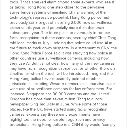
tools. That’s sparked alarm among some experts who see it
as taking Hong Kong one step closer to the pervasive
surveillance systems of mainland China, warning of the
technology’s repressive potential. Hong Kong police had
previously set a target of installing 2,000 new surveillance
cameras this year, and potentially more than that each
subsequent year. The force plans to eventually introduce
facial recognition to these cameras, security chief Chris Tang
told local media in July – adding that police could use AI in
the future to track down suspects. In a statement to CNN, the
Hong Kong Police Force said it was studying how police in
other countries use surveillance cameras, including how
they use AI. But it’s not clear how many of the new cameras
may have facial recognition capabilities, or whether there’s a
timeline for when the tech will be introduced. Tang and the
Hong Kong police have repeatedly pointed to other
jurisdictions, including Western democracies, that also make
wide use of surveillance cameras for law enforcement. For
instance, Singapore has 90,000 cameras and the United
Kingdom has more than seven million, Tang told local
newspaper Sing Tao Daily in June. While some of those
places, like the UK, have started using facial recognition
cameras, experts say these early experiments have
highlighted the need for careful regulation and privacy
protections. Hong Kong police told CNN they would “comply