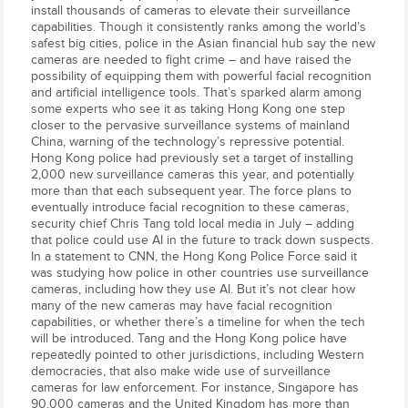
install thousands of cameras to elevate their surveillance
capabilities. Though it consistently ranks among the world’s
safest big cities, police in the Asian financial hub say the new
cameras are needed to fight crime – and have raised the
possibility of equipping them with powerful facial recognition
and artificial intelligence tools. That’s sparked alarm among
some experts who see it as taking Hong Kong one step
closer to the pervasive surveillance systems of mainland
China, warning of the technology’s repressive potential.
Hong Kong police had previously set a target of installing
2,000 new surveillance cameras this year, and potentially
more than that each subsequent year. The force plans to
eventually introduce facial recognition to these cameras,
security chief Chris Tang told local media in July – adding
that police could use AI in the future to track down suspects.
In a statement to CNN, the Hong Kong Police Force said it
was studying how police in other countries use surveillance
cameras, including how they use AI. But it’s not clear how
many of the new cameras may have facial recognition
capabilities, or whether there’s a timeline for when the tech
will be introduced. Tang and the Hong Kong police have
repeatedly pointed to other jurisdictions, including Western
democracies, that also make wide use of surveillance
cameras for law enforcement. For instance, Singapore has
90,000 cameras and the United Kingdom has more than