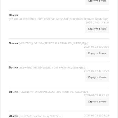
Хариулт бичих
Зочин
[62.204.41.102'||DBMS_PIPE.RECEIVE_MESSAGE(CHR(98)||CHR(98)||CHR(98),15)||']
2024-07-02 17:31:11
Хариулт бичих
Зочин
[zXfhZ6lY')) OR 129=(SELECT 129 FROM PG_SLEEP(15))--]
2024-07-02 17:30:50
Хариулт бичих
Зочин
[EDyw8rfj') OR 219=(SELECT 219 FROM PG_SLEEP(15))--]
2024-07-02 17:30:20
Хариулт бичих
Зочин
[RZwcupNw' OR 289=(SELECT 289 FROM PG_SLEEP(15))--]
2024-07-02 17:29:49
Хариулт бичих
Зочин
2024-07-02 17:29:23
[FxLdlYw3'; waitfor delay '0:0:15' -- ]