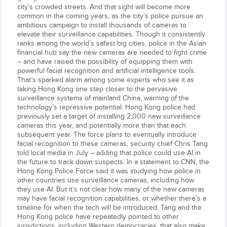
city’s crowded streets. And that sight will become more
common in the coming years, as the city’s police pursue an
ambitious campaign to install thousands of cameras to
elevate their surveillance capabilities. Though it consistently
ranks among the world’s safest big cities, police in the Asian
financial hub say the new cameras are needed to fight crime
– and have raised the possibility of equipping them with
powerful facial recognition and artificial intelligence tools.
That’s sparked alarm among some experts who see it as
taking Hong Kong one step closer to the pervasive
surveillance systems of mainland China, warning of the
technology’s repressive potential. Hong Kong police had
previously set a target of installing 2,000 new surveillance
cameras this year, and potentially more than that each
subsequent year. The force plans to eventually introduce
facial recognition to these cameras, security chief Chris Tang
told local media in July – adding that police could use AI in
the future to track down suspects. In a statement to CNN, the
Hong Kong Police Force said it was studying how police in
other countries use surveillance cameras, including how
they use AI. But it’s not clear how many of the new cameras
may have facial recognition capabilities, or whether there’s a
timeline for when the tech will be introduced. Tang and the
Hong Kong police have repeatedly pointed to other
jurisdictions, including Western democracies, that also make