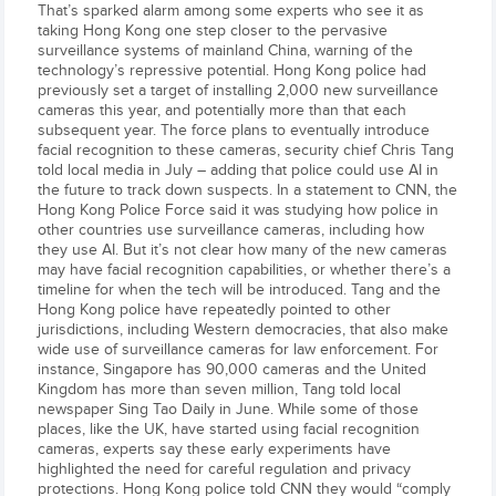
That’s sparked alarm among some experts who see it as
taking Hong Kong one step closer to the pervasive
surveillance systems of mainland China, warning of the
technology’s repressive potential. Hong Kong police had
previously set a target of installing 2,000 new surveillance
cameras this year, and potentially more than that each
subsequent year. The force plans to eventually introduce
facial recognition to these cameras, security chief Chris Tang
told local media in July – adding that police could use AI in
the future to track down suspects. In a statement to CNN, the
Hong Kong Police Force said it was studying how police in
other countries use surveillance cameras, including how
they use AI. But it’s not clear how many of the new cameras
may have facial recognition capabilities, or whether there’s a
timeline for when the tech will be introduced. Tang and the
Hong Kong police have repeatedly pointed to other
jurisdictions, including Western democracies, that also make
wide use of surveillance cameras for law enforcement. For
instance, Singapore has 90,000 cameras and the United
Kingdom has more than seven million, Tang told local
newspaper Sing Tao Daily in June. While some of those
places, like the UK, have started using facial recognition
cameras, experts say these early experiments have
highlighted the need for careful regulation and privacy
protections. Hong Kong police told CNN they would “comply