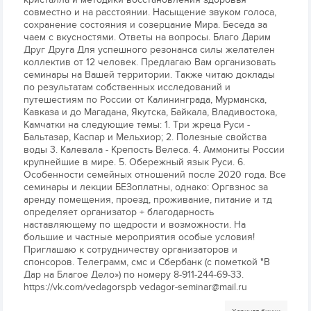
совместно и на расстоянии. Насыщение звуком голоса,
сохранение состояния и созерцание Мира. Беседа за
чаем с вкусностями. Ответы на вопросы. Благо Дарим
Друг Друга Для успешного резонанса силы желателен
коллектив от 12 человек. Предлагаю Вам организовать
семинары на Вашей территории. Также читаю доклады
по результатам собственных исследований и
путешестиям по России от Калининграда, Мурманска,
Кавказа и до Магадана, Якутска, Байкала, Владивостока,
Камчатки на следующие темы: 1. Три жреца Руси -
Бальтазар, Каспар и Мельхиор; 2. Полезные свойства
воды 3. Калевала - Крепость Велеса. 4. Аммониты России
крупнейшие в мире. 5. Обережный язык Руси. 6.
Особенности семейных отношений после 2020 года. Все
семинары и лекции БЕЗоплатны, однако: Оргвзнос за
аренду помещения, проезд, проживание, питание и тд
определяет организатор + благодарность
наставляющему по щедрости и возможности. На
большие и частные мероприятия особые условия!
Приглашаю к сотрудничеству организаторов и
спонсоров. Телеграмм, смс и Сбербанк (с пометкой "В
Дар на Благое Дело») по номеру 8-911-244-69-33.
https://vk.com/vedagorspb vedagor-seminar@mail.ru