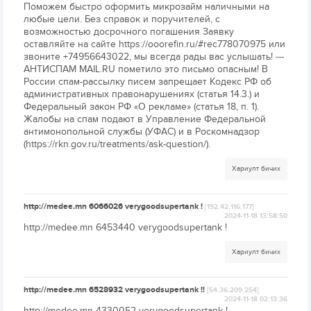
Поможем быстро оформить микрозайм наличными на
любые цели. Без справок и поручителей, с
возможностью досрочного погашения Заявку
оставляйте на сайте https://ooorefin.ru/#rec778070975 или
звоните +74956643022, мы всегда рады вас услышать! ---
АНТИСПАМ MAIL.RU пометило это письмо опасным! В
России спам-рассылку писем запрещает Кодекс РФ об
административных правонарушениях (статья 14.3.) и
Федеральный закон РФ «О рекламе» (статья 18, п. 1).
Жалобы на спам подают в Управление Федеральной
антимонопольной службы (УФАС) и в Роскомнадзор
(https://rkn.gov.ru/treatments/ask-question/).
Хариулт бичих
http://medee.mn 6066026 verygoodsupertank !
[192.42.116.177]
2024-11-18 13:58:50
http://medee.mn 6453440 verygoodsupertank !
Хариулт бичих
http://medee.mn 6528932 verygoodsupertank !!
[54.36.209.254]
2024-11-18 02:13:36
http://medee.mn 4330052 verygoodsupertank !