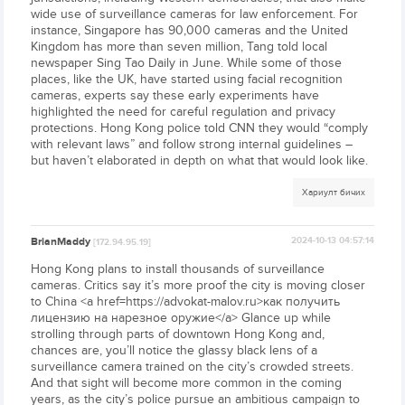
wide use of surveillance cameras for law enforcement. For
instance, Singapore has 90,000 cameras and the United
Kingdom has more than seven million, Tang told local
newspaper Sing Tao Daily in June. While some of those
places, like the UK, have started using facial recognition
cameras, experts say these early experiments have
highlighted the need for careful regulation and privacy
protections. Hong Kong police told CNN they would “comply
with relevant laws” and follow strong internal guidelines –
but haven’t elaborated in depth on what that would look like.
Хариулт бичих
BrianMaddy
2024-10-13 04:57:14
[172.94.95.19]
Hong Kong plans to install thousands of surveillance
cameras. Critics say it’s more proof the city is moving closer
to China <a href=https://advokat-malov.ru>как получить
лицензию на нарезное оружие</a> Glance up while
strolling through parts of downtown Hong Kong and,
chances are, you’ll notice the glassy black lens of a
surveillance camera trained on the city’s crowded streets.
And that sight will become more common in the coming
years, as the city’s police pursue an ambitious campaign to