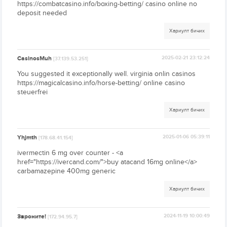
https://combatcasino.info/boxing-betting/ casino online no
deposit needed
Хариулт бичих
CasinosMuh
2025-02-21 23:12:24
[37.139.53.251]
You suggested it exceptionally well. virginia onlin casinos
https://magicalcasino.info/horse-betting/ online casino
steuerfrei
Хариулт бичих
Yhjmth
2025-01-06 05:39:11
[178.68.41.154]
ivermectin 6 mg over counter - <a
href="https://ivercand.com/">buy atacand 16mg online</a>
carbamazepine 400mg generic
Хариулт бичих
Звроните!
2024-11-19 10:00:49
[172.94.95.7]