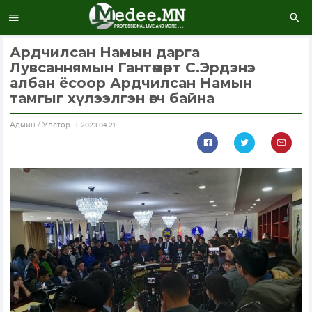
Ардчилсан Намын дарга
Лувсаннямын Гантөмөрт С.Эрдэнэ
албан ёсоор Ардчилсан Намын
тамгыг хүлээлгэн өгч байна
Aдмин / Улстөр
2023.04.21