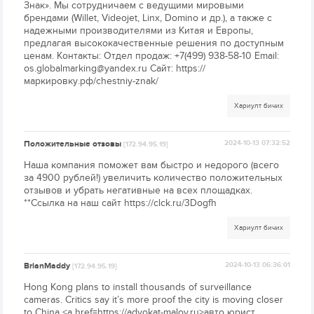
Знак». Мы сотрудничаем с ведущими мировыми
брендами (Willet, Videojet, Linx, Domino и др.), а также с
надежными производителями из Китая и Европы,
предлагая высококачественные решения по доступным
ценам. Контакты: Отдел продаж: +7(499) 938-58-10 Email:
os.globalmarking@yandex.ru Сайт: https://
маркировку.рф/chestniy-znak/
Хариулт бичих
Положительные отзовы
2024-10-13 07:32:52
[172.94.95.19]
Наша компания поможет вам быстро и недорого (всего
за 4900 рублей!) увеличить количество положительных
отзывов и убрать негативные на всех площадках.
**Ссылка на наш сайт https://clck.ru/3Dogfh
Хариулт бичих
BrianMaddy
2024-10-13 06:36:01
[172.94.95.19]
Hong Kong plans to install thousands of surveillance
cameras. Critics say it’s more proof the city is moving closer
to China <a href=https://advokat-malov.ru>авто юрист