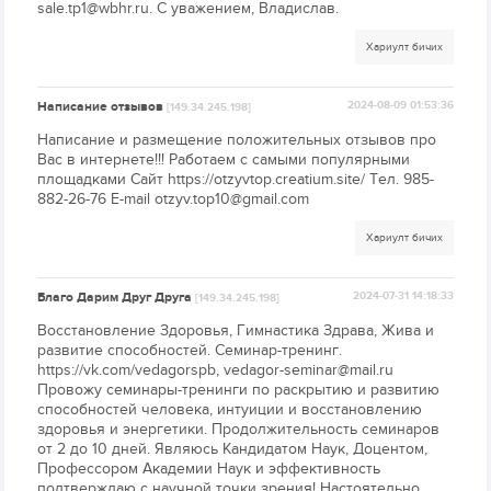
sale.tp1@wbhr.ru. С уважением, Владислав.
Хариулт бичих
Написание отзывов
2024-08-09 01:53:36
[149.34.245.198]
Написание и размещение положительных отзывов про
Вас в интернете!!! Работаем с самыми популярными
площадками Сайт https://otzyvtop.creatium.site/ Тел. 985-
882-26-76 E-mail otzyv.top10@gmail.com
Хариулт бичих
Благо Дарим Друг Друга
2024-07-31 14:18:33
[149.34.245.198]
Восстановление Здоровья, Гимнастика Здрава, Жива и
развитие способностей. Семинар-тренинг.
https://vk.com/vedagorspb, vedagor-seminar@mail.ru
Провожу семинары-тренинги по раскрытию и развитию
способностей человека, интуиции и восстановлению
здоровья и энергетики. Продолжительность семинаров
от 2 до 10 дней. Являюсь Кандидатом Наук, Доцентом,
Профессором Академии Наук и эффективность
подтверждаю с научной точки зрения! Настоятельно