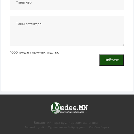
1000
тэмдэгт оруулах үлдлээ.
Нийтлэх
Зохиогчийн эрх хуулиар хамгаалагдсан.
Бидний тухай
Сурталчилгаа байршуулах
Холбоо барих