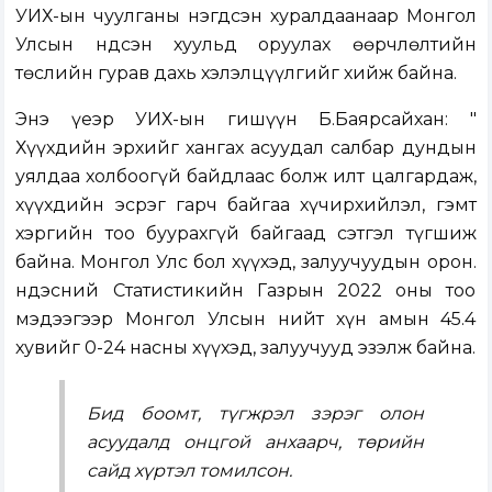
УИХ-ын чуулганы нэгдсэн хуралдаанаар Монгол
Улсын Үндсэн хуульд оруулах өөрчлөлтийн
төслийн гурав дахь хэлэлцүүлгийг хийж байна.
Энэ үеэр УИХ-ын гишүүн Б.Баярсайхан: "
Хүүхдийн эрхийг хангах асуудал салбар дундын
уялдаа холбоогүй байдлаас болж илт цалгардаж,
хүүхдийн эсрэг гарч байгаа хүчирхийлэл, гэмт
хэргийн тоо буурахгүй байгаад сэтгэл түгшиж
байна. Монгол Улс бол хүүхэд, залуучуудын орон.
Үндэсний Статистикийн Газрын 2022 оны тоо
мэдээгээр Монгол Улсын нийт хүн амын 45.4
хувийг 0-24 насны хүүхэд, залуучууд эзэлж байна.
Бид боомт, түгжрэл зэрэг олон
асуудалд онцгой анхаарч, төрийн
сайд хүртэл томилсон.