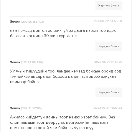
Хариулт бичих
Зочин
2023-05-31 14:55:50
[202.55.188.103]
яам нэмээд монгол хөгжихгүй ээ дарга нарын тоо идэх
багасаж хөгжинө 30 жил сургалт с
Хариулт бичих
Зочин
2023-05-31 14:47:25
[192.82.88.220]
УИХ-ын гишүүдийн тоо, яамдаа нэмээд байхын оронд ард
түмнийхээ амьдралыг бодоод цалин, тэтгэврээ ахиухан
нэммээр байна.
Хариулт бичих
Зочин
2023-05-31 14:23:33
[202.21.107.50]
Ажилаа хийдэггүй яамны тоог нэмэх хэрэг байнуу. Энэ
олон яамдын тоог цөөрүүлж мэргэжлийн чадварлаг
цомхон орон тоотой яам байх нь чухал шүү.