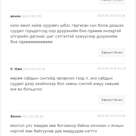
зочин
2023-05-31 16:03:26
[202.9.40.170]
нээх ажил хийж хуурамч шбос гаргасан хүн болж дээшээ
суудал горьдогсод оор дүүрэхийм бна лдөөөө инээдтэй
үлгэрийн дагинас шиг сэтгэлтэй хүмүүсээр дүүрэхийм
бна лдөөөөөөөөөөөө
Хариулт бичих
У. Ням
2023-05-31 15:43:24
[202.131.233.11]
өөрөө сайдын сэнтийд заларчих гээд л, энэ сайдын
суудал дээр үеийнхээр бол хааны сэнтий юмуу хаашаа
юм вэ больцгоо
Хариулт бичих
Зочин
2023-05-31 15:07:46
[103.212.119.21]
монгол улс яамдаа зөв богомоор байна хичнээн ч янзын
нэртнй яам байгуулав даа яамдуудаа нэгтгэ