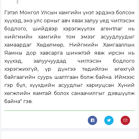
Гэтэл Монгол Улсын хамгийн үнэт эрдэнэ болсон
хүүхэд, энэ улс орныг авч явах залуу үед чиглэсэн
бодлого, шийдвэр хэрэгжүүлэх агентлаг нь
нийгмийн хамгийн том эмзэг асуудлуудыг
хамаардаг Хөдөлмөр, Нийгмийн Хамгааллын
Яамны дор хавсарга шинжтэй явж ирсэн нь
хүүхэд, залуучуудад чиглэсэн бодлого
хэрэгжихгүй, үр дүнгээ төдийлэн өгөхгүй
байгаагийн суурь шалтгаан болж байна. Иймээс
гэр бүл, хүүхдийн асуудлыг хариуцсан Хүний
хөгжлийн яамтай болох санаачилгыг дэвшүүлж
байна" гэв.