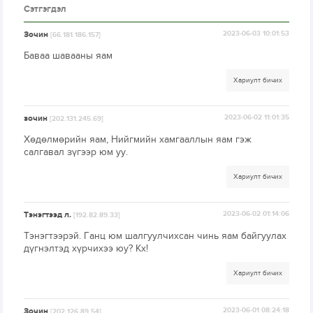
Сэтгэгдэл
Зочин
2023-06-03 10:01:53
[66.181.186.157]
Баваа шавааны яам
Хариулт бичих
зочин
2023-06-02 11:01:35
[202.131.245.69]
Хөдөлмөрийн яам, Нийгмийн хамгааллын яам гэж
салгавал зүгээр юм уу.
Хариулт бичих
Тэнэгтээд л.
2023-06-02 01:14:06
[192.82.89.33]
Тэнэгтээрэй. Ганц юм шалгуулчихсан чинь яам байгуулах
дүгнэлтэд хүрчихээ юу? Кх!
Хариулт бичих
Зочин
2023-06-01 08:24:18
[202.126.89.54]