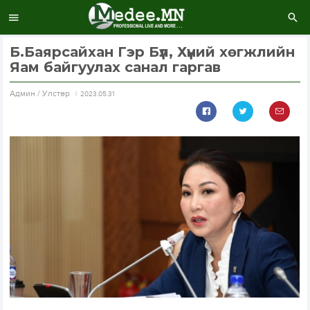
Б.Баярсайхан Гэр Бүл, Хүний хөгжлийн
Яам байгуулах санал гаргав
Aдмин / Улстөр
2023.05.31