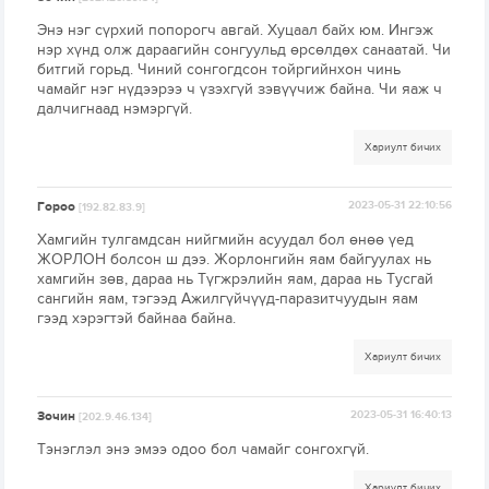
Энэ нэг сүрхий попорогч авгай. Хуцаал байх юм. Ингэж
нэр хүнд олж дараагийн сонгуульд өрсөлдөх санаатай. Чи
битгий горьд. Чиний сонгогдсон тойргийнхон чинь
чамайг нэг нүдээрээ ч үзэхгүй зэвүүчиж байна. Чи яаж ч
далчигнаад нэмэргүй.
Хариулт бичих
Гороо
2023-05-31 22:10:56
[192.82.83.9]
Хамгийн тулгамдсан нийгмийн асуудал бол өнөө үед
ЖОРЛОН болсон ш дээ. Жорлонгийн яам байгуулах нь
хамгийн зөв, дараа нь Түгжрэлийн яам, дараа нь Тусгай
сангийн яам, тэгээд Ажилгүйчүүд-паразитчуудын яам
гээд хэрэгтэй байнаа байна.
Хариулт бичих
Зочин
2023-05-31 16:40:13
[202.9.46.134]
Тэнэглэл энэ эмээ одоо бол чамайг сонгохгүй.
Хариулт бичих