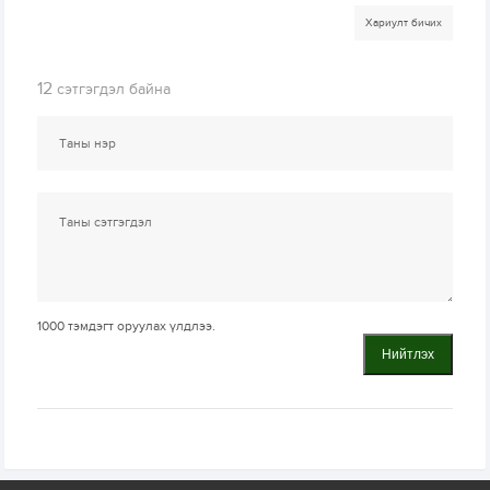
Хариулт бичих
12
сэтгэгдэл байна
1000
тэмдэгт оруулах үлдлээ.
Нийтлэх