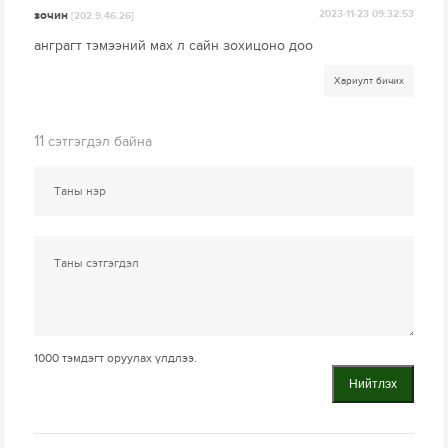
зочин
2023-11-23 09:32:53
[202.9.46.26]
анграгт тэмээний мах л сайн зохицоно доо
Хариулт бичих
11
сэтгэгдэл байна
1000
тэмдэгт оруулах үлдлээ.
Нийтлэх