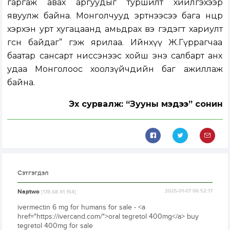
гаргаж авах аргуудыг туршилт хийлгэхээр
явуулж байна. Монголчууд эртнээсээ бага нөө­цөөр
хэрхэн урт хугацаанд амьдрах вэ гэдэгт хариулт
өгсөн байдаг” гэж яри­лаа. Ийнхүү Ж.Гүррагчаа
баатар сан­­сарт ниссэнээс хойш энэ салбарт анх
удаа Монголоос хоолзүйчдийн баг ажиллаж
байна.
Эх сурвалж: “Зууны мэдээ” сонин
Сэтгэгдэл
Naptwo
2025-01-07 06:52:17
[178.68.41.154]
ivermectin 6 mg for humans for sale - <a
href="https://ivercand.com/">oral tegretol 400mg</a> buy
tegretol 400mg for sale