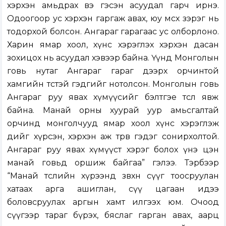
хэрхэн амьдрах вэ гэсэн асуудал гарч ирнэ.
Одоогоор ус хэрхэн гаргаж авах, юу өмсөх зэрэг нь
тодорхой болсон. Ангараг гарагаас ус олборлоно.
Харин ямар хоол, хүнс хэрэглэх хэрхэн дасан
зохицох нь асуудал хэвээр байна. Үүнд Монголын
говь нутаг Ангараг гараг дээрх орчинтой
хамгийн төстэй гэдгийг нотолсон. Монголын говь
Ангараг руу явах хүмүүсийг бэлтгэе төсөл явж
байна. Манай орны хуурай уур амьсгалтай
орчинд монголчууд ямар хоол хүнс хэрэглэж
өдийг хүрсэн, хэрхэн аж төрөв гэдэг сонирхол­той.
Ангараг руу явах хү­мүүст хэрэг болох үнэ цэн
манай говьд оршиж байгаа” гэлээ. Тэрбээр
“Манай төслийн хүрээнд зөвхөн сүүг тоосруулан
хатаах арга ашиглан, сүү цагаан идээ
боловсруулах аргын хамт илгээх юм. Очоод
сүүгээр тараг бүрэх, бяслаг гарган авах, аарц