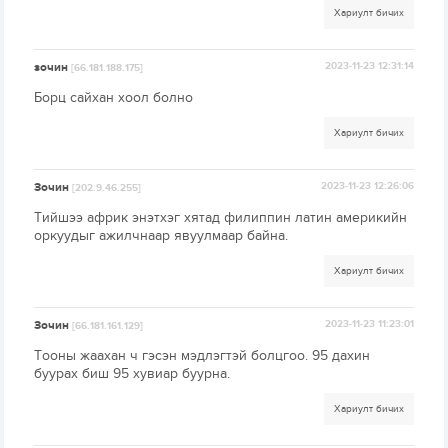
Хариулт бичих
зочин
2023-11-23 12:31:14
[66.181.188.175]
Борц сайхан хоол болно
Хариулт бичих
Зочин
2023-11-23 12:26:06
[202.9.46.255]
Тийшээ африк энэтхэг хятад филиппин латин америкийн
оркуудыг ажилчнаар явуулмаар байна.
Хариулт бичих
Зочин
2023-11-23 11:23:01
[66.181.161.129]
Тооны жаахан ч гэсэн мэдлэгтэй болцгоо. 95 дахин
буурах биш 95 хувиар буурна.
Хариулт бичих