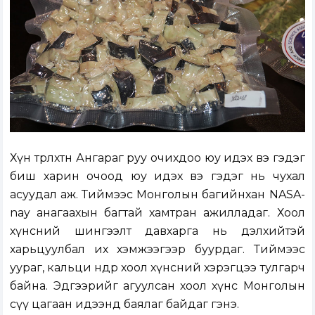
Хүн төрөлхтөн Ангараг руу очихдоо юу идэх вэ гэдэг
биш харин очоод юу идэх вэ гэдэг нь чухал
асуудал аж. Тиймээс Монголын багийнхан NASA-
nay анагаахын багтай хамтран ажилладаг. Хоол
хүнсний шингээлт давхарга нь дэлхийтэй
харьцуулбал их хэмжээгээр буурдаг. Тиймээс
уураг, кальци өндөр хоол хүнсний хэрэгцээ тулгарч
байна. Эдгээрийг агуулсан хоол хүнс Монголын
сүү цагаан идээнд баялаг байдаг гэнэ.