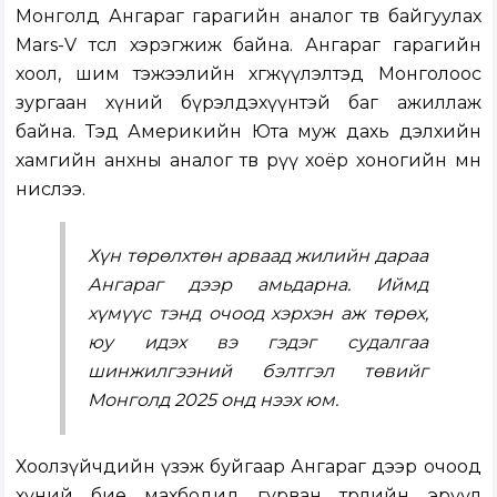
Монголд Ангараг гарагийн аналог төв байгуулах
Mars-V төсөл хэрэгжиж байна. Ангараг гарагийн
хоол, шим тэжээлийн хөгжүүлэлтэд Монголоос
зургаан хүний бүрэлдэхүүнтэй баг ажиллаж
байна. Тэд Америкийн Юта муж дахь дэлхийн
хамгийн анхны аналог төв рүү хоёр хоногийн өмнө
нислээ.
Хүн төрөлхтөн арваад жилийн дараа
Ангараг дээр амьдарна. Иймд
хүмүүс тэнд очоод хэрхэн аж төрөх,
юу идэх вэ гэдэг судалгаа
шинжилгээний бэлтгэл төвийг
Монголд 2025 онд нээх юм.
Хоолзүйчдийн үзэж буйгаар Ангараг дээр очоод
хүний бие махбодид гурван төрлийн эрүүл