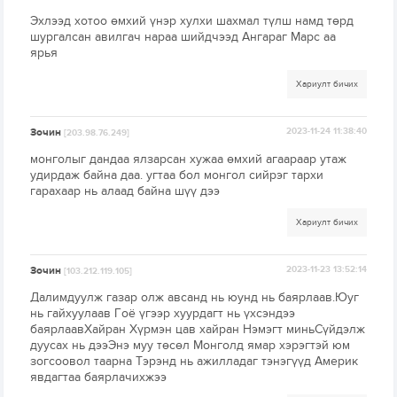
Эхлээд хотоо өмхий үнэр хулхи шахмал түлш намд төрд
шургалсан авилгач нараа шийдчээд Ангараг Марс аа
ярья
Хариулт бичих
Зочин
2023-11-24 11:38:40
[203.98.76.249]
монголыг дандаа ялзарсан хужаа өмхий агаараар утаж
удирдаж байна даа. угтаа бол монгол сийрэг тархи
гарахаар нь алаад байна шүү дээ
Хариулт бичих
Зочин
2023-11-23 13:52:14
[103.212.119.105]
Далимдуулж газар олж авсанд нь юунд нь баярлаав.Юуг
нь гайхуулаав Гоё үгээр хуурдагт нь үхсэндээ
баярлаавХайран Хүрмэн цав хайран Нэмэгт миньСүйдэлж
дуусах нь дээЭнэ муу төсөл Монголд ямар хэрэгтэй юм
зогсоовол таарна Тэрэнд нь ажилладаг тэнэгүүд Америк
явдагтаа баярлачихжээ