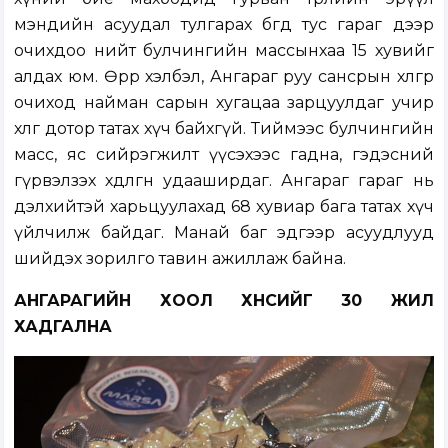
мэндийн асуудал тулгарах бөгөөд тус гараг дээр
очихдоо нийт булчингийн массынхаа 15 хувийг
алдах юм. Өөрөөр хэлбэл, Ангараг руу сансрын хөлгөөр
очиход найман сарын хугацаа зарцуулдаг учир
хөлөг дотор татах хүч байхгүй. Тиймээс булчингийн
масс, яс сийрэгжилт үүсэхээс гадна, гэдэсний
гүрвэлзэх хөдөлгөөн удааширдаг. Ангараг гараг нь
дэлхийтэй харьцуулахад 68 хувиар бага татах хүч
үйлчилж байдаг. Манай баг эдгээр асуудлууд
шийдэх зорилго тавин ажиллаж байна.
АНГАРАГИЙН ХООЛ ХҮНСИЙГ 30 ЖИЛ
ХАДГАЛНА