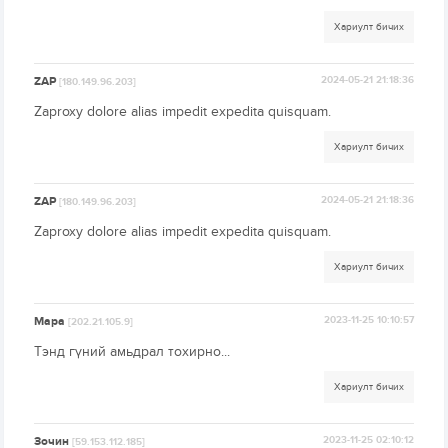
Хариулт бичих
ZAP
2024-05-21 21:18:36
[180.149.96.203]
Zaproxy dolore alias impedit expedita quisquam.
Хариулт бичих
ZAP
2024-05-21 21:18:36
[180.149.96.203]
Zaproxy dolore alias impedit expedita quisquam.
Хариулт бичих
Мара
2023-11-25 10:10:57
[202.21.105.9]
Тэнд гүний амьдрал тохирно...
Хариулт бичих
Зочин
2023-11-25 02:10:12
[59.153.112.185]