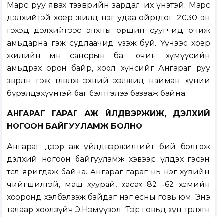
Марс руу явах тээврийн зардал их үнэтэй. Марс
дэлхийтэй хоёр жилд нэг удаа ойртдог. 2030 он
гэхэд дэлхийгээс анхны оршин суугчид очиж
амьдарна гэж судлаачид үзэж буй. Үүнээс хоёр
жилийн өмнө сансрын баг очин хүмүүсийн
амьдрах орон байр, хоол хүнсийг Ангараг руу
зөөвөрлөнө гэж төлөвлөж эхний ээлжид найман хүний
бүрэлдэхүүнтэй баг бэлтгэлээ базааж байна.
АНГАРАГ ГАРАГ АЖ ҮЙЛДВЭРЖИЖ, ДЭЛХИЙ
НОГООН БАЙГУУЛАМЖ БОЛНО
Ангараг дээр аж үйлдвэржилтийг бий болгож
дэлхий ногоон байгууламж хэвээр үлдэх гэсэн
төсөл яригдаж байна. Ангараг гараг нь нэг хувийн
чийгшилтэй, маш хуурай, хасах 82 -62 хэмийн
хооронд хэлбэлзэж байдаг нэг ёсны говь юм. Энэ
талаар хоолзүйч Э.Нэмүүзол “Тэр говьд хүн төрөлхтөн