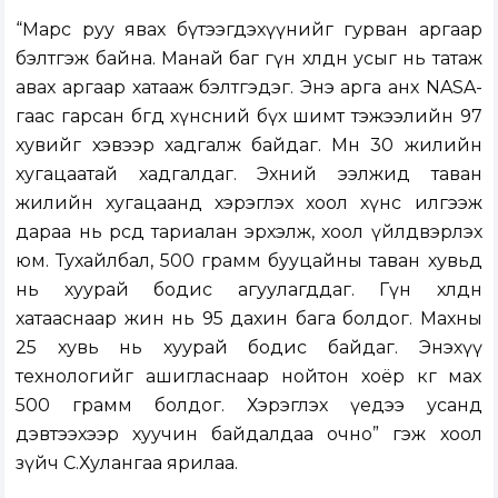
“Марс руу явах бүтээгдэхүүнийг гурван аргаар
бэлтгэж байна. Манай баг гүн хөлдөөн усыг нь татаж
авах аргаар хатааж бэлтгэдэг. Энэ арга анх NASA-
гаас гарсан бөгөөд хүнсний бүх шимт тэжээлийн 97
хувийг хэвээр хадгалж байдаг. Мөн 30 жилийн
хугацаатай хадгалдаг. Эхний ээлжид таван
жилийн хугацаанд хэрэглэх хоол хүнс илгээж
дараа нь өөрсдөө тариалан эрхэлж, хоол үйлдвэрлэх
юм. Тухайлбал, 500 грамм бууцайны таван хувьд
нь хуурай бодис агуулагддаг. Гүн хөлдөөн
хатааснаар жин нь 95 дахин бага болдог. Махны
25 хувь нь хуурай бодис байдаг. Энэхүү
технологийг ашигласнаар нойтон хоёр кг мах
500 грамм болдог. Хэрэглэх үедээ усанд
дэвтээхээр хуучин байдалдаа очно” гэж хоол
зүйч С.Хулангаа ярилаа.