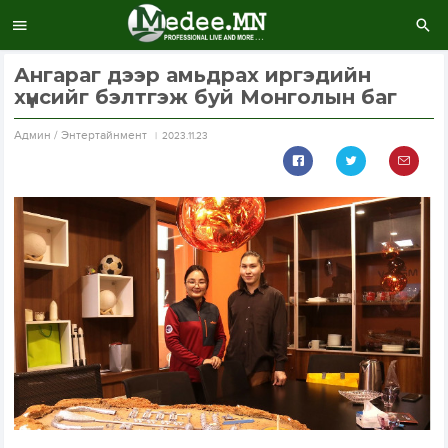
Ангараг дээр амьдрах иргэдийн
хүнсийг бэлтгэж буй Монголын баг
Aдмин / Энтертайнмент
2023.11.23