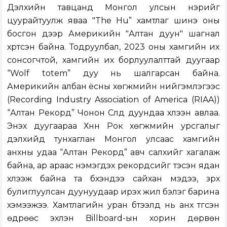
Дэлхийн тавцанд Монгол улсын нэрийг
цуурайтуулж яваа "The Hu” хамтлаг шинэ оны
босгон дээр Америкийн "Алтан дуун" шагнал
хүртсэн байна. Тодруулбал, 2023 оны хамгийн их
сонсогчтой, хамгийн их борлуулалттай дуугаар
“Wolf totem” дуу нь шалгарсан байна.
Америкийн албан ёсны хөгжмийн нийгэмлэгээс
(Recording Industry Association of America (RIAA))
“Алтан Рекорд” Чонон Сүлд дуундаа хүлээн авлаа.
Энэхүү дуугаараа Хүннү Рок хөгжмийн урсгалыг
дэлхийд тунхаглан Монгол улсаас хамгийн
анхны удаа “Алтан Рекорд” авч салхийг хагалаж
байна, ар араас нэмэгдэх рекордсийг тэсэн ядан
хүлээж байна та бүхэндээ сайхан мэдээ, зүрх
булиглуулсан дуунуудаар ирэх жил бэлэг барина
хэмээжээ. Хамтлагийн уран бүтээлүүд нь анх түгсэн
өдрөөс эхлэн Billboard-ын хорин дөрвөн