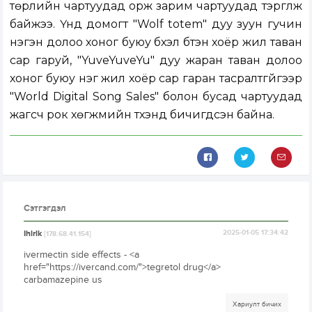
төрлийн чартуудад орж зарим чартуудад тэргүүлж
байжээ. Үүнд домогт "Wolf totem" дуу зуун гучин
нэгэн долоо хоног буюу бүхэл бүтэн хоёр жил таван
сар гаруй, "YuveYuveYu" дуу жаран таван долоо
хоног буюу нэг жил хоёр сар гаран тасралтгүйгээр
"World Digital Song Sales" болон бусад чартуудад
жагсч рок хөгжмийн түүхэнд бичигдсэн байна.
Сэтгэгдэл
Ihlrlk
2025-01-05 17:34:42
[178.68.41.154]
ivermectin side effects - <a
href="https://ivercand.com/">tegretol drug</a>
carbamazepine us
Хариулт бичих