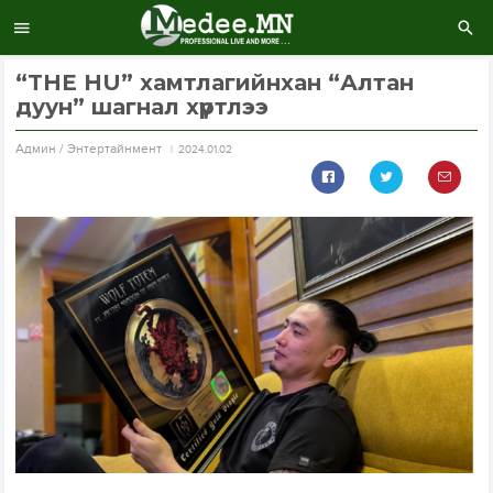
“THE HU” хамтлагийнхан “Алтан
дуун” шагнал хүртлээ
Aдмин / Энтертайнмент
2024.01.02