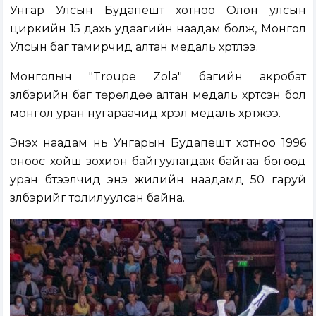
Унгар Улсын Будапешт хотноо Олон улсын
циркийн 15 дахь удаагийн наадам болж, Монгол
Улсын баг тамирчид алтан медаль хүртлээ.
Монголын "Troupe Zola" багийн акробат
үзүүлбэрийн баг төрөлдөө алтан медаль хүртсэн бол
монгол уран нугараачид хүрэл медаль хүртжээ.
Энэхүү наадам нь Унгарын Будапешт хотноо 1996
оноос хойш зохион байгуулагдаж байгаа бөгөөд
уран бүтээлчид энэ жилийн наадамд 50 гаруй
үзүүлбэрийг толилуулсан байна.