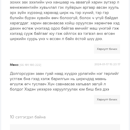
зохих зах зээлийн үнэ ханшаар нь аваагүй харин зүгээр л
менежментийн хувьчлал гэх луйврын аргаар авсан хууль
эрх зүйн хүрээнд харахад цирк нь тэр хүний, тэр гэр
бүлийн бүрэн хувийн өмч болоогүй, болох ч үгүй байдал
харагддаг. харин авсанаасаа хойш оруулсан хөрөнгөө хэд
дахин өсгөж үнэлээд одоо байгаа өмчийг маш үнэтэй гэж
хэлээд сууж байгааг юу гэж ойлгох вэ тэгвэл анх өгсөн
циркийн суурь үнэ ч өссөн л байх ёстой шүү дээ.
Хариулт бичих
Мөнх
2024-01-17 15:23:17
[66.181.180.222]
Долгорсүрэн заан гуай наад хүүдээ урлагийн нэг төрлийг
устгаж бна гээд хэлж барилгын нь циркчдэд маань
өгүүлж өгч туслаач Хүн савнаасаа хальвал эвгүй л
болдог Хэдэн үеээрээ харуулгуулах юм биш биз дээ
Хариулт бичих
10
сэтгэгдэл байна