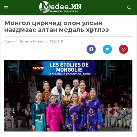
Монгол циркчид олон улсын
наадмаас алтан медаль хүртлээ
Aдмин / Энтертайнмент
2024.01.17