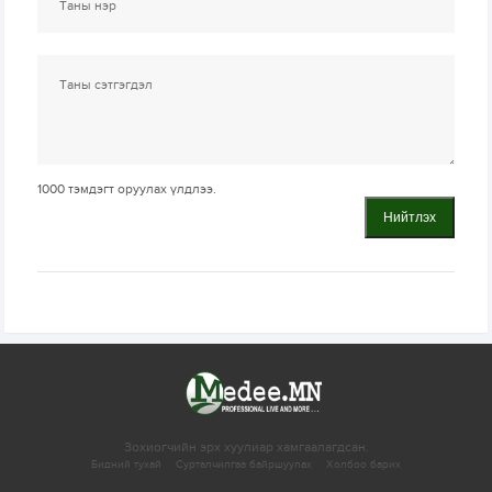
1000
тэмдэгт оруулах үлдлээ.
Нийтлэх
Зохиогчийн эрх хуулиар хамгаалагдсан.
Бидний тухай
Сурталчилгаа байршуулах
Холбоо барих