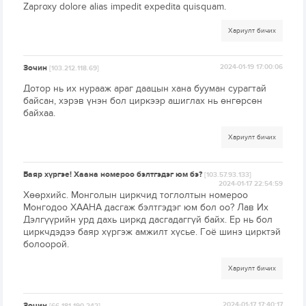
Zaproxy dolore alias impedit expedita quisquam.
Хариулт бичих
Зочин
2024-01-19 17:00:06
[103.212.118.69]
Дотор нь их нурааж араг даацын хана бууман сурагтай
байсан, хэрэв үнэн бол циркээр ашиглах нь өнгөрсөн
байхаа.
Хариулт бичих
Баяр хүргэе! Хаана номероо бэлтгэдэг юм бэ?
[103.57.93.133]
2024-01-17 22:54:59
Хөөрхийс. Монголын циркчид тоглолтын номероо
Монгодоо ХААНА дасгаж бэлтгэдэг юм бол оо? Лав Их
Дэлгүүрийн урд дахь циркд дасгадаггүй байх. Ер нь бол
циркчдэдээ баяр хүргэж амжилт хүсье. Гоё шинэ цирктэй
болоорой.
Хариулт бичих
Зочин
2024-01-17 17:40:17