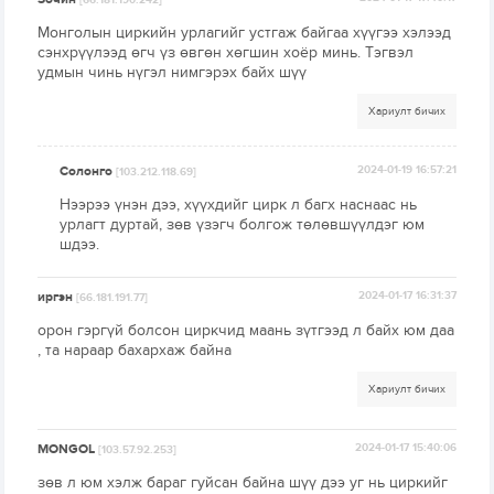
[66.181.190.242]
Монголын циркийн урлагийг устгаж байгаа хүүгээ хэлээд
сэнхрүүлээд өгч үз өвгөн хөгшин хоёр минь. Тэгвэл
удмын чинь нүгэл нимгэрэх байх шүү
Хариулт бичих
Солонго
2024-01-19 16:57:21
[103.212.118.69]
Нээрээ үнэн дээ, хүүхдийг цирк л багх наснаас нь
урлагт дуртай, зөв үзэгч болгож төлөвшүүлдэг юм
шдээ.
иргэн
2024-01-17 16:31:37
[66.181.191.77]
орон гэргүй болсон циркчид маань зүтгээд л байх юм даа
, та нараар бахархаж байна
Хариулт бичих
MONGOL
2024-01-17 15:40:06
[103.57.92.253]
зөв л юм хэлж бараг гуйсан байна шүү дээ уг нь циркийг