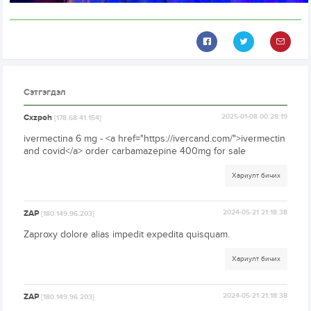
Сэтгэгдэл
Cxzpoh
2025-01-08 00:28:19
[178.68.41.154]
ivermectina 6 mg - <a href="https://ivercand.com/">ivermectin
and covid</a> order carbamazepine 400mg for sale
Хариулт бичих
ZAP
2024-05-21 21:18:38
[180.149.96.203]
Zaproxy dolore alias impedit expedita quisquam.
Хариулт бичих
ZAP
2024-05-21 21:18:38
[180.149.96.203]