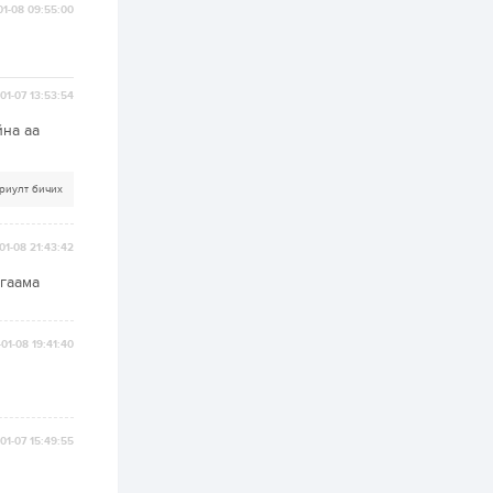
тусламжийн хуваарь
01-08 09:55:00
2 өдөр
0
0
Наймдугаар сард
270 мянга гаруй
тонн шатахуун
01-07 13:53:54
импортлохоор
баталгаажуулжээ
йна аа
2 өдөр
0
0
АНУ 50 гаруй улсын
риулт бичих
иргэдэд хамаарах
визийн барьцаа
төлбөрийг 20 мянган
ам.доллар болгон
01-08 21:43:42
нэмэгдүүлжээ
2 өдөр
1
0
йгаама
Д.Батлут: “Зэв”
сумны үйлдвэрийг
ашиглалтад оруулж,
гурван нэр төрлийг
01-08 19:41:40
үйлдвэрлэн
дотоодын...
2 өдөр
3
1
Согтуугаар тээврийн
хэрэгсэл жолоодож
явсан 71 этгээдийг
01-07 15:49:55
илрүүлжээ