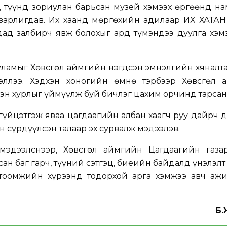
, түүнд зориулан барьсан музей хэмээх өргөөнд н
зарлигдав. Их хаанд мөргөхийн адилаар ИХ ХАТАН
дад залбирч явж болохыг ард түмэндээ дуулга хэм
уламыг Хөвсгөл аймгийн нэгдсэн эмнэлгийн хяналт
эллээ. Хэдхэн хоногийн өмнө тэрбээр Хөвсгөл 
эн хурлыг үймүүлж буй бичлэг цахим орчинд тарсан
гүйцэтгэж яваа цагдаагийн албан хаагч руу дайрч 
н сүрдүүлсэн талаар эх сурвалж мэдээлэв.
мэдээлснээр, Хөвсгөл аймгийн Цагдаагийн газа
ан баг гарч, түүний сэтгэц, биеийн байдалд үнэлэлт
огтоомжийн хүрээнд тодорхой арга хэмжээ авч ажи
Б.