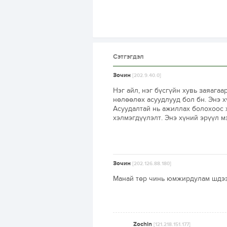
Сэтгэгдэл
Зочин
[202.9.40.0]
Нэг айл, нэг бүсгүйн хувь заяагаа
нөлөөлөх асуудлууд бол бн. Энэ х
Асуудалтай нь ажиллах болохоос 
хэлмэгдүүлэлт. Энэ хүний эрүүл мэ
Зочин
[202.126.88.180]
Манай төр чинь юмжирдулам шдээ.
Zochin
[121.218.151.177]