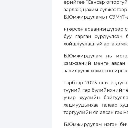
Өөрийгөө “Сансар огторгуй
зарлаж, цахим сүлжээгээр 
Б.Юмжирдуламыг СЭМҮТ-д
Өнгөрсөн арваннэгдүгээр 
буу гарган сүрдүүлсэн 
хойшлуулашгүй арга хэмжэ
Б.Юмжирдулам нь иргэд
хэмжээний мөнгө авсан 
залилуулж хохирсон иргэд
Тэрбээр 2023 оны есдүгэ
түүний гэр бүлийнхнийг ё
учир хуулийн байгуулл
хадмуудынхаа талаар ху
торгуулийн ял авсан гэх м
Б.Юмжирдулам нэгэн бичл