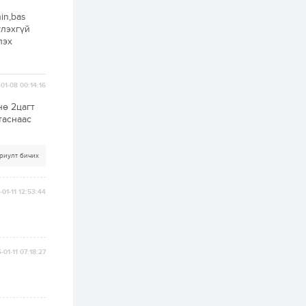
хатуу хог хаягдал
дахин боловсруулах
in,bas
үйлдвэр” хүртэлх 1.5...
үлэхгүй
1 өдөр
0
0
лэх
COP17 хурлын үеэр 5
дүүргийн 73
цэцэрлэг, 60
сургуульд
01-08 00:14:16
зохицуулалт хийнэ
нө 2цагт
1 өдөр
0
0
таснаас
Б.Идэржавхлан:
Математик бол
амьдралд тулгарах
бүх арга ухааны
риулт бичих
суурь ойлголт
2 өдөр
1
0
01-11 12:53:44
Бэлчээрийн 55 хувьд
ургамлын ургалт
сайн байна
-01-11 07:18:27
2 өдөр
0
0
Наймдугаар сард
олгох нийгмийн
халамжийн тэтгэвэр,
тэтгэмж, хөнгөлөлт,