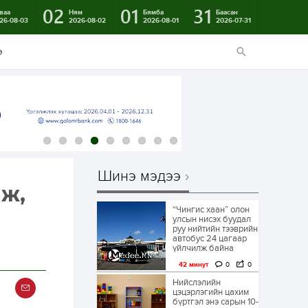
02
01
31
ваа
Ням
Бямба
Баасан
26-08-03
2026-08-02
2026-08-01
2026-07-31
э
Шинэ мэдээ
ж,
“Чингис хаан” олон
улсын нисэх буудал
руу нийтийн тээврийн
автобус 24 цагаар
үйлчилж байна
42 минут
0
0
Нийслэлийн
цэцэрлэгийн цахим
бүртгэл энэ сарын 10-