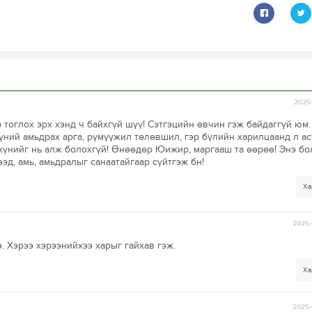
2025-
р тоглох эрх хэнд ч байхгүй шүү! Сэтгэцийн өвчин гэж байдаггүй юм.
үний амьдрах арга, рүмүүжил төлөвшил, гэр бүлийн харилцаанд л ас
хүнийг нь алж болохгүй! Өнөөдөр Юижир, маргааш та өөрөө! Энэ бо
эд, амь, амьдралыг санаатайгаар сүйтгэж бн!
Ха
2025-
 Хэрээ хэрээнийхээ харыг гайхав гэж.
Ха
2025-