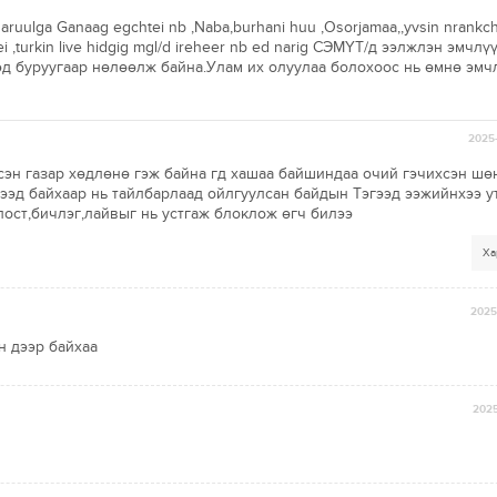
daruulga Ganaag egchtei nb ,Naba,burhani huu ,Osorjamaa,,yvsin nrankch
 ,turkin live hidgig mgl/d ireheer nb ed narig CЭМҮТ/д ээлжлэн эмчлү
эд буруугаар нөлөөлж байна.Улам их олуулаа болохоос нь өмнө эмч
2025-
н газар хөдлөнө гэж байна гд хашаа байшиндаа очий гэчихсэн шө
гээд байхаар нь тайлбарлаад ойлгуулсан байдын Тэгээд ээжийнхээ у
ст,бичлэг,лайвыг нь устгаж блоклож өгч билээ
Ха
2025-
н дээр байхаа
2025