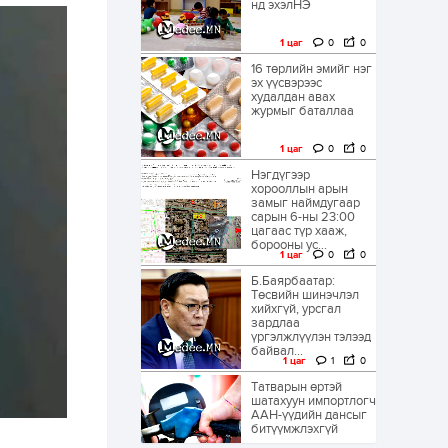
нд эхэлНЭ
1 цаг
0
0
16 төрлийн эмийг нэг
эх үүсвэрээс
худалдан авах
журмыг баталлаа
1 цаг
0
0
Нэгдүгээр
хорооллын арын
замыг наймдугаар
сарын 6-ны 23:00
цагаас түр хааж,
борооны ус...
1 цаг
0
0
Б.Баярбаатар:
Төсвийн шинэчлэл
хийхгүй, урсгал
зардлаа
үргэлжлүүлэн тэлээд
байвал...
1 цаг
1
0
Татварын өртэй
шатахуун импортлогч
ААН-үүдийн дансыг
битүүмжлэхгүй