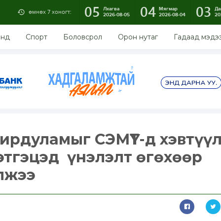
05
04
03
Лхагва
Мягмар
Да
өмнөх 7 хоногт:
2026-08-05
2026-08-04
20
энд
Спорт
Боловсрол
Орон нутаг
Гадаад мэдэ
рдуламыг СЭМҮТ-д хэвтүүл
этгэцэд үнэлэлт өгөхөөр
лжээ