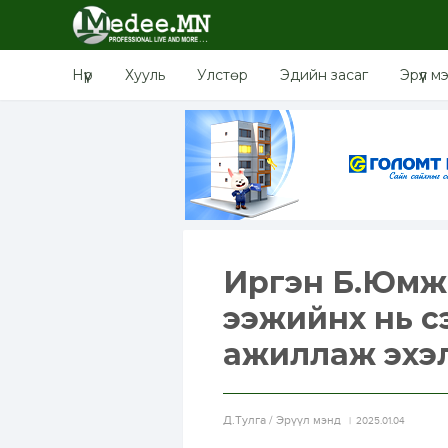
Нүүр
Хууль
Улстөр
Эдийн засаг
Эрүүл м
Иргэн Б.Юмжи
ээжийнх нь с
ажиллаж эхэ
Д.Тулга / Эрүүл мэнд
2025.01.04