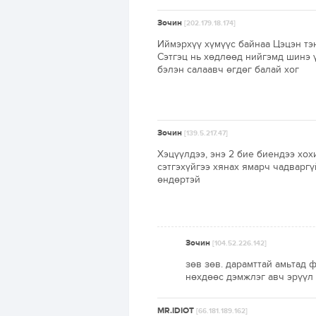
Зочин
[202.179.18.174]
Иймэрхүү хүмүүс байнаа Цэцэн тэ
Сэтгэц нь хөдлөөд нийгэмд шинэ 
бэлэн салаавч өгдөг балай хог
Зочин
[139.5.217.47]
Хэцүүлдээ, энэ 2 биe биeндээ хох
сэтгэхүйгээ хянах ямарч чадваргү
өндөртэй
Зочин
[104.52.226.142]
зөв зөв. дарамттай амьтад 
нөхдөөс дэмжлэг авч эрүүл 
MR.IDIOT
[66.181.189.162]