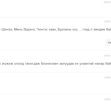
2025-
2025-
 Шинээ, Мөнх-Эрдэнэ, Чингэс хаан, Бурханы хүү, ... гээд л зөндөө ба
Ха
2025-
гж жүжиж олонд танигдаж бизнесмен залуудаа их ухаантай нөхөр ба
2025-
2025-