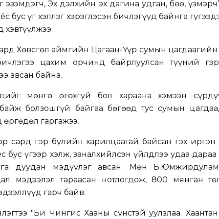
г эзэмдэгч, Эх дэлхийн эх дагина удган, бөө, үзмэрч
ёс бус үг хэллэг хэрэглэсэн бичлэгүүд байнга түгээд
 хэвтүүлжээ.
сард Хөвсгөл аймгийн Цагаан-Үүр сумын цагдаагийн 
бичлэгээ цахим орчинд байрлуулсан түүний гэр
э авсан байна.
ийг мөнгө өгөхгүй бол хараана хэмээн сүрдү
байж болзошгүй байгаа бөгөөд тус сумын цагдаа
 өргөдөл гаргажээ.
эр сард гэр бүлийн харилцаатай байсан гэх иргэн
с бус үгээр хэлж, заналхийлсэн үйлдлээ удаа дараа
ага дуудан мэдүүлэг авсан. Мөн Б.Юмжирдулам
дал мэдээлэл тараасан нотлогдож, 800 мянган тө
эдээллүүд гарч байв.
эгтээ "Би Чингис Хааны сүнстэй уулзлаа. Хаантан