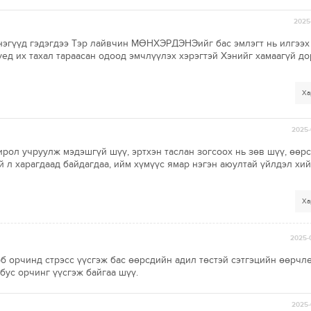
2025-
нэгүүд гэдэгдээ Тэр лайвчин МӨНХЭРДЭНЭийг бас эмлэгт нь илгээх
үед их тахал тараасан одоод эмчлүүлэх хэрэгтэй Хэнийг хамаагүй 
Ха
2025-
ирол учруулж мэдэшгүй шүү, эртхэн таслан зогсоох нь зөв шүү, өөр
й л харагдаад байдагдаа, ийм хүмүүс ямар нэгэн аюултай үйлдэл хи
Ха
2025-
фб орчинд стрэсс үүсгэж бас өөрсдийн адил төстэй сэтгэцийн өөрчл
бус орчинг үүсгэж байгаа шүү.
2025-