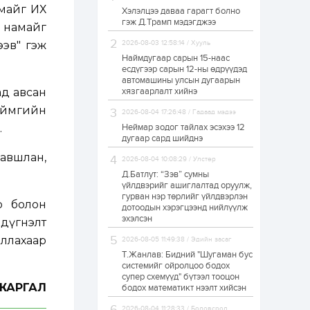
амайг ИХ
Хэлэлцээ даваа гарагт болно
Өнгөрсөн сард
гэж Д.Трамп мэдэгджээ
1,439.2 кг үнэт
 намайг
металл худалдан
авчээ
ээв" гэж
2026-08-03 12:58:14 / Хууль
Наймдугаар сарын 15-наас
есдүгээр сарын 12-ны өдрүүдэд
23 цаг
0
0
автомашины улсын дугаарын
Б.Найдалаа: Энэ
ад авсан
хязгаарлалт хийнэ
өвөл илүү хүнд байж
магадгүй учир төр,
аймгийн
2026-08-04 17:26:48 / Гадаад мэдээ
эрчим хүчний
байгууллагууд, иргэд
.
Неймар зодог тайлах эсэхээ 12
бэлтгэлээ...
дугаар сард шийднэ
23 цаг
5
0
давшлан,
2026-08-04 10:08:29 / Улстөр
Өнөөдөр сондгой
тоогоор төгссөн
Д.Батлут: “Зэв” сумны
автомашинтай иргэд
үйлдвэрийг ашиглалтад оруулж,
бензин авна
гурван нэр төрлийг үйлдвэрлэн
р болон
дотоодын хэрэгцээнд нийлүүлж
1 өдөр
0
0
эхэлсэн
 дүгнэлт
ЗГ: Шатахууны
ллахаар
2026-08-05 11:49:38 / Эдийн засаг
хангамж,
нийлүүлэлтийг
Т.Жанлав: Бидний "Шугаман бус
тогтворжуулах
системийг ойролцоо бодох
асуудлыг хэлэлцэж
супер схемүүд" бүтээл тооцон
байна
ЖАРГАЛ
бодох математикт нээлт хийсэн
1 өдөр
0
0
Т.Жанлав: Бидний
2026-08-04 11:28:33 / Боловсрол