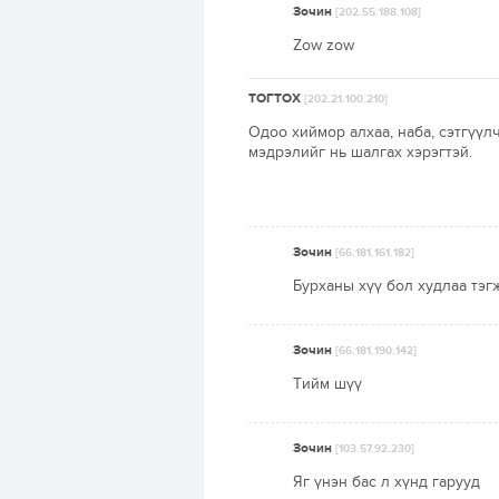
Зочин
[202.55.188.108]
Zow zow
ТОГТОХ
[202.21.100.210]
Одоо хиймор алхаа, наба, сэтгүүлч
мэдрэлийг нь шалгах хэрэгтэй.
Зочин
[66.181.161.182]
Бурханы хүү бол худлаа тэ
Зочин
[66.181.190.142]
Тийм шүү
Зочин
[103.57.92.230]
Яг үнэн бас л хүнд гарууд