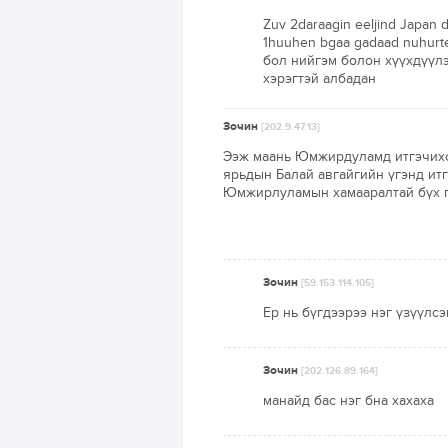
Zuv 2daraagin eeljind Japan 
1huuhen bgaa gadaad nuhurtei
бол нийгэм болон хүүхдүүл
хэрэгтэй албадан
Зочин
[202.9.47.13]
Ээж маань Юмжирдуламд итгэчихсэ
ярьдын Балай авгайгийн үгэнд ит
Юмжирлуламын хамааралтай бүх по
Зочин
[59.153.114.105]
Ер нь бүгдээрээ нэг үзүүлсэ
Зочин
[202.126.89.164]
манайд бас нэг бна хахаха