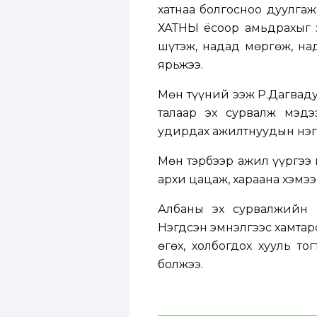
хатнаа болгосноо дуулгаж
ХАТНЫ ёсоор амьдрахыг 
шүтэж, надад мөргөж, на
ярьжээ.
Мөн түүний ээж Р.Дагвад
талаар эх сурвалж мэдэ
удирдах ажилтнуудын нэг
Мөн тэрбээр ажил үүргээ 
архи цацаж, хараана хэмээ
Албаны эх сурвалжийн 
Нэгдсэн эмнэлгээс хамтарс
өгөх, холбогдох хууль т
болжээ.