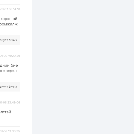
2 өдөр
0
0
Хэлэлцээ даваа
01-07 06:14:10
гарагт болно гэж
Д.Трамп мэдэгджээ
 хэрэгтэй
доромжилж
2 өдөр
1
0
риулт бичих
Г.Дамдинням: БНСУ-
аас 20.000 тонн
түлш, 20.000 тонн
шатахуун, 6.000 тонн
01-06 19:20:29
онгоцны түлш
оруулж ирэх...
сдийн биe
2 өдөр
0
0
йх эрсдэл
Ус тогтдог 16
байршлын борооны
ус зайлуулах
шугамын угсралт 72
риулт бичих
хувийн гүйцэтгэлтэй
байна
2 өдөр
0
0
01-06 23:49:06
Наймдугаар сарын
15-наас есдүгээр
өлттэй
сарын 12-ны
өдрүүдэд
автомашины улсын
дугаарын...
2 өдөр
5
3
01-06 12:39:35