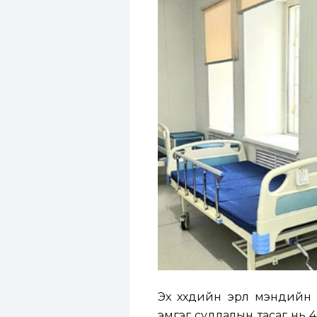
Эх хүүхдийн эрүүл мэндий
эмгэг судлалын тасаг нь 