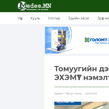
Нүүр
Хууль
Улстөр
Эдийн засаг
Эрүүл м
Томуугийн дэ
ЭХЭМҮТ нэмэл
Aдмин / Эрүүл мэнд
2025.01.05