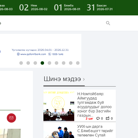
02
01
31
ваа
Ням
Бямба
Баасан
26-08-03
2026-08-02
2026-08-01
2026-07-31
э
Шинэ мэдээ
Н.Номтойбаяр:
Аймгуудад
тулгамдаж буй
асуудлуудыг долоо
хоног бүр Засгийн
газрын...
2 цаг
0
0
УИХ-ын дарга
С.Бямбацогт төрийг
төлөөлөн Сутай