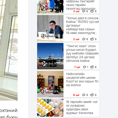
хайрхны тэнгэрийг
тахих төрийн
тахилгад оролцлоо
2 цаг
0
0
“Хотын дарга сонсож
байна” 150150 тусгай
дугаарыг
наймдугаар сарын
14-нөөс ажиллуулж...
2 цаг
0
0
“Чингис хаан” олон
улсын нисэх буудал
руу нийтийн тээврийн
автобус 24 цагаар
үйлчилж байна
7 цаг
1
0
Нийслэлийн
цэцэрлэгийн цахим
бүртгэл энэ сарын 10-
нд эхэлнэ
8 цаг
0
0
16 төрлийн эмийг нэг
эх үүсвэрээс
худалдан авах
эрхтэний
журмыг баталлаа
аар буюу