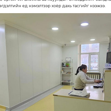
эгдэлтийн үед нэмэлтээр хоёр дахь тасгийг нээжээ.