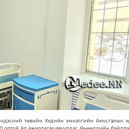
н үндэсний төвийн Хүүхдийн эмнэлгийн Амьсгалын 
40 ортой үйл ажиллагаа явуулдаг. Өнөөдрийн байдл