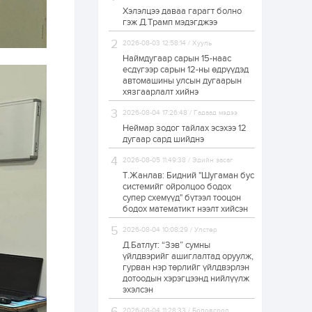
Хэлэлцээ даваа гарагт болно
ЗГ: Автобензин,
гэж Д.Трамп мэдэгджээ
дизель түлшний
онцгой албан
татварыг тэглэлээ
2026-08-03 12:58:14 / Хууль
Наймдугаар сарын 15-наас
есдүгээр сарын 12-ны өдрүүдэд
1 өдөр
2
0
автомашины улсын дугаарын
З.Мэндсайхан:
хязгаарлалт хийнэ
Хүнсний нөөцийг
бэлтгэх агуулах,
2026-08-04 17:26:48 / Гадаад мэдээ
зоорь бэлтгэх ААН-
үүдэд хөнгөлөлттэй
Неймар зодог тайлах эсэхээ 12
зээл олгоно
дугаар сард шийднэ
1 өдөр
1
0
2026-08-05 11:49:38 / Эдийн засаг
Европ дахь
монголчуудын
Т.Жанлав: Бидний "Шугаман бус
соёлын наадам
системийг ойролцоо бодох
боллоо
супер схемүүд" бүтээл тооцон
бодох математикт нээлт хийсэн
1 өдөр
2
0
2026-08-04 10:08:29 / Улстөр
Өнгөрсөн сард
Д.Батлут: “Зэв” сумны
1,439.2 кг үнэт
металл худалдан
үйлдвэрийг ашиглалтад оруулж,
авчээ
гурван нэр төрлийг үйлдвэрлэн
дотоодын хэрэгцээнд нийлүүлж
эхэлсэн
1 өдөр
0
0
Б.Найдалаа: Энэ
2026-08-04 11:28:33 / Боловсрол