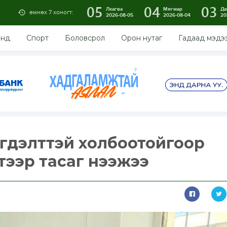
05
04
03
Лхагва
Мягмар
Да
өмнөх 7 хоногт:
2026-08-05
2026-08-04
20
энд
Спорт
Боловсрол
Орон нутаг
Гадаад мэдэ
гдэлттэй холбоотойгоор
тээр тасаг нээжээ