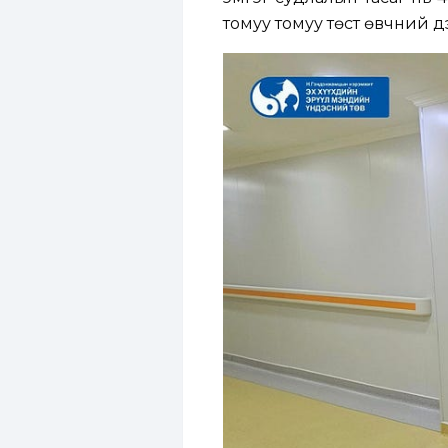
томуу томуу төст өвчний д