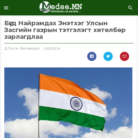
Бүгд Найрамдах Энэтхэг Улсын
Засгийн газрын тэтгэлэгт хөтөлбөр
зарлагдлаа
Д.Тулга / Боловсрол
2025.03.24