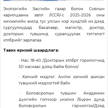
Энэтхэгийн Засгийн газар болон Соёлын
харилцааны зөвлөл /ICCR/-өөс 2025-2026 оны
хичээлийн жилд тус улсын нэр хүндтэй их дээд
сургуулиудад бакалавр, магистр, доктор,
докторын түвшинд суралцуулах тэтгэлэгт
хөтөлбөрийг зарлалаа.
Тавих ерөнхий шаардлага:
· Нас: 18-40 /Докторын хөтөлбөрт горилогчид
50 наснаас дээш байж болно/
· Хэлний мэдлэг: Англи хэлний ахисан
түвшний мэдлэгтэй байх
· Боловсролын түвшин: Академик
дүнгийн голчоор үнэлнэ /Бүрэн дунд
боловсролын гэрчилгээ/Дээд