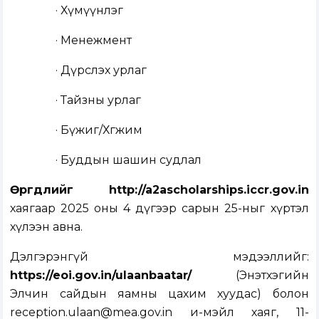
· Хүмүүнлэг
· Менежмент
· Дүрслэх урлаг
· Тайзны урлаг
· Бүжиг/Хөгжим
· Буддын шашин судлал
Өргөдлийг
http://a2ascholarships.iccr.gov.in
хаягаар 2025 оны 4 дүгээр сарын 25-ныг хүртэл
хүлээн авна.
Дэлгэрэнгүй мэдээллийг:
https://eoi.gov.in/ulaanbaatar/
(Энэтхэгийн
Элчин сайдын яамны цахим хуудас) болон
reception.ulaan@mea.gov.in
и-мэйл хаяг, 11-