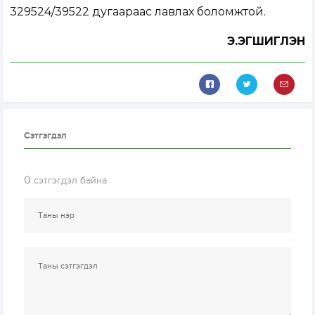
329524/39522 дугаараас лавлах боломжтой.
Э.ЭГШИГЛЭН
Сэтгэгдэл
0
сэтгэгдэл байна