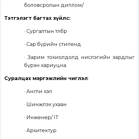
боловсролын диплом/
Тэтгэлэгт багтах зүйлс:
· Сургалтын төлбөр
· Сар бүрийн стипенд
· Зарим тохиолдолд нислэгийн зардлыг
бүрэн хариуцна.
Суралцах мэргэжлийн чиглэл
:
· Англи хэл
· Шинжлэх ухаан
· Инженер/ IT
· Архитектур