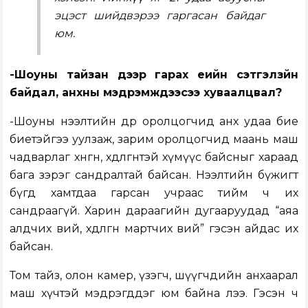
эцэст шийдвэрээ гаргасан байдаг
юм.
-Шоуны тайзан дээр гарах үеийн сэтгэлзүйн
байдал, анхны мэдрэмжүүдээсээ хуваалцвал?
-Шоуны нээлтийн өдөр оролцогчид анх удаа бие
биетэйгээ уулзаж, зарим оролцогчид маань маш
чадварлаг хөнгөн, хөдөлгөөнтэй хүмүүс байсныг хараад
бага зэрэг сандралтай байсан. Нээлтийн бүжигт
бүгд хамтдаа гарсан учраас тийм ч их
сандраагүй. Харин дараагийн дугааруудад “аяа
алдчих вий, хөдөлгөөнөө мартчих вий” гэсэн айдас их
байсан.
Том тайз, олон камер, үзэгч, шүүгчдийн анхаарал
маш хүчтэй мэдрэгддэг юм байна лээ. Гэсэн ч