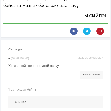
байсанд маш их баярлаж явдаг шүү.
М.СИЙЛЭН
Сэтгэгдэл
ө
2025-05-08 09:36:07
[66.181.186.105]
Хөгжилтэй,гоё энэргитэй залуу
Хариулт бичих
1
сэтгэгдэл байна