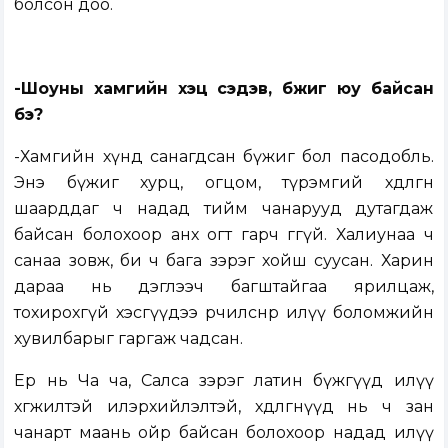
болсон доо.
-Шоуны хамгийн хэцүү сэдэв, бүжиг юу байсан
бэ?
-Хамгийн хүнд санагдсан бүжиг бол пасодобль.
Энэ бүжиг хурц, огцом, түрэмгий хөдөлгөөн
шаарддаг ч надад тийм чанарууд дутагдаж
байсан болохоор анх огт гарч өгөөгүй. Халиунаа ч
санаа зовж, би ч бага зэрэг хойш суусан. Харин
дараа нь дэглээч багштайгаа ярилцаж,
тохирохгүй хэсгүүдээ өөрчилснөөр илүү боломжийн
хувилбарыг гаргаж чадсан.
Ер нь Ча ча, Салса зэрэг латин бүжгүүд илүү
хөгжилтэй илэрхийлэлтэй, хөдөлгөөнүүд нь ч зан
чанарт маань ойр байсан болохоор надад илүү