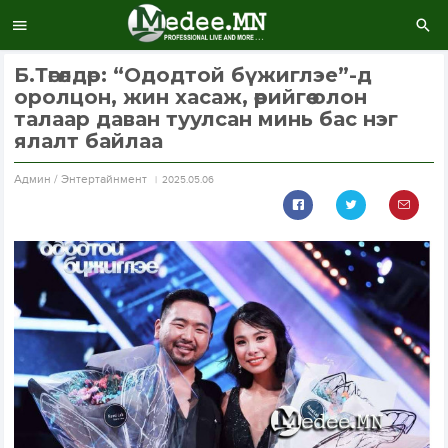
Б.Төгөлдөр: “Ододтой бүжиглэе”-д
оролцон, жин хасаж, өөрийгөө олон
талаар даван туулсан минь бас нэг
ялалт байлаа
Aдмин / Энтертайнмент
2025.05.06