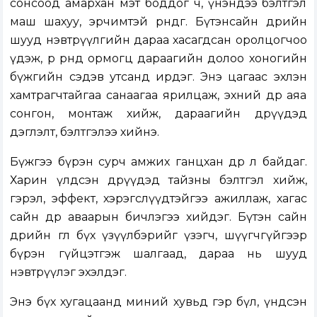
сонсоод амархан мэт боддог ч, үнэндээ бэлтгэл
маш шахуу, эрчимтэй өрнөдөг. Бүтэнсайн өдрийн
шууд нэвтрүүлгийн дараа хасагдсан оролцогчоо
үдэж, өрөө өрөөндөө ормогц дараагийн долоо хоногийн
бүжгийн сэдэв утсанд ирдэг. Энэ цагаас эхлэн
хамтрагчтайгаа санаагаа ярилцаж, эхний өдөр аяа
сонгон, монтаж хийж, дараагийн өдрүүдэд
дэглэлт, бэлтгэлээ хийнэ.
Бүжгээ бүрэн сурч амжих ганцхан өдөр л байдаг.
Харин үлдсэн өдрүүдэд тайзны бэлтгэл хийж,
гэрэл, эффект, хэрэгслүүдтэйгээ ажиллаж, хагас
сайн өдөр аваарын бичлэгээ хийдэг. Бүтэн сайн
өдрийн өглөө бүх үзүүлбэрийг үзэгч, шүүгчгүйгээр
бүрэн гүйцэтгэж шалгаад, дараа нь шууд
нэвтрүүлэг эхэлдэг.
Энэ бүх хугацаанд миний хувьд гэр бүл, үндсэн