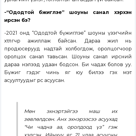
-“Ододтой бүжиглэе” шоуны санал хэрхэн
ирсэн бэ?
-2021 онд “Ододтой бүжиглэе” шоуны үзэгчийн
хөтлөгчөөр ажиллаж байсан. Дараа жил нь
продюсерууд надтай холбогдож, оролцогчоор
оролцох санал тавьсан. Шоуны санал ирсний
дараа нэлээд удаан бодсон. Би чадах болов уу.
Бүжиг гэдэг чинь яг юу билээ гэх мэт
асуултуудыг өөрөөсөө асуусан.
Мөн эхнэртэйгээ маш их
зөвлөлдсөн. Анх эхнэрээсээ асуухад
“Чи чадна аа, оролдоод үз” гэж
хэлсэн. Ийнхүү яг 21 удаа асуусны