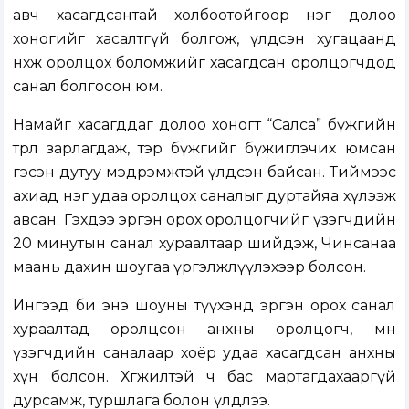
авч хасагдсантай холбоотойгоор нэг долоо
хоногийг хасалтгүй болгож, үлдсэн хугацаанд
нөхөж оролцох боломжийг хасагдсан оролцогчдод
санал болгосон юм.
Намайг хасагддаг долоо хоногт “Салса” бүжгийн
төрөл зарлагдаж, тэр бүжгийг бүжиглэчих юмсан
гэсэн дутуу мэдрэмжтэй үлдсэн байсан. Тиймээс
ахиад нэг удаа оролцох саналыг дуртайяа хүлээж
авсан. Гэхдээ эргэн орох оролцогчийг үзэгчдийн
20 минутын санал хураалтаар шийдэж, Чинсанаа
маань дахин шоугаа үргэлжлүүлэхээр болсон.
Ингээд би энэ шоуны түүхэнд эргэн орох санал
хураалтад оролцсон анхны оролцогч, мөн
үзэгчдийн саналаар хоёр удаа хасагдсан анхны
хүн болсон. Хөгжилтэй ч бас мартагдахааргүй
дурсамж, туршлага болон үлдлээ.