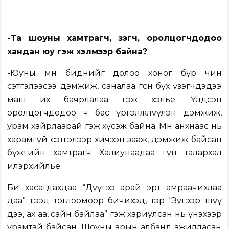
-Та шоуны хамтрагч, үзэгч, оролцогчдодоо
хандан юу гэж хэлмээр байна?
-Юуны өмнө биднийг долоо хоног бүр чин
сэтгэлээсээ дэмжиж, саналаа өгсөн бүх үзэгчдэдээ
маш их баярлалаа гэж хэлье. Үлдсэн
оролцогчдодоо ч бас үргэлжлүүлэн дэмжиж,
урам хайрлаарай гэж хүсэж байна. Мөн анхнаас нь
харамгүй сэтгэлээр хичээн зааж, дэмжиж байсан
бүжгийн хамтрагч Халиунаадаа гүн талархал
илэрхийлье.
Би хасагдахдаа “Дүүгээ арай эрт амраачихлаа
даа” гээд тоглоомоор бичихэд, тэр “Зүгээр шүү
дээ, ах аа, сайн байлаа” гэж хариулсан нь үнэхээр
урамтай байсан. Шоуны арын албанд ажилласан