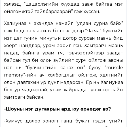
хэлээд, “цэцэрлэгийн хүүхдэд зааж байгаа мэт
ойлгомжтой тайлбарлаарай” гэж хүссэн.
Халиунаа ч эхэндээ намайг “удаан сурна байх”
гэж бодсон ч анхны бэлтгэл дээр “Ча ча” бүжгийг
нэг цаг гучин минутын дотор сурсан маань бид
хоёрт найдвар, урам зориг өгсөн. Хамтрагч маань
надад байнга урам өгч, тэвчээртэйгээр заадаг
байсан тул би олон зүйлийг сурч ойлгож авсны
нэг нь “булчингийн санах ой” буюу “muscle
memory”-ийн ач холбогдлыг ойлгож, хөдөлгөөнийг
олон давтахын үр дүнг мэдэрсэн. Ер нь Халиунаа
бол ур чадвартай, урам хайрладаг үнэхээр сайн
хамтрагч байсан.
-Шоуны нэг дугаарын ард юу өрнөдөг вэ?
-Хүмүүс долоо хоногт ганц бүжиг гэдэг үгийг