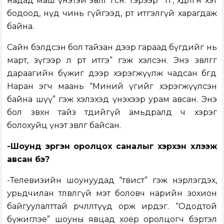
надад маш үнэтэй зөвлөгөө өгсөн. Тэрээр “Төөгөө, хөдөлгөөнөө хэт
бодоод, нүд чинь гүйгээд, өөртөө итгэлгүй харагдаж
байна.
Сайн бэлдсэн бол тайзан дээр гараад бүгдийг нь
март, зүгээр л өөртөө итгэ” гэж хэлсэн. Энэ зөвлөгөөг
дараагийн бүжиг дээр хэрэгжүүлж чадсан бөгөөд
Наран эгч маань “Миний үгийг хэрэгжүүлсэн
байна шүү” гэж хэлэхэд үнэхээр урам авсан. Энэ
бол зөвхөн тайз төдийгүй амьдралд ч хэрэг
болохуйц үнэт зөвлөгөө байсан.
-Шоунд эргэн оролцох саналыг хэрхэн хүлээж
авсан бэ?
-Телевизийн шоунуудад “твист” гэж нэрлэгдэх,
урьдчилан төлөвлөөгүй мэт боловч нарийн зохион
байгуулалттай өөрчлөлтүүд орж ирдэг. “Ододтой
бүжиглэе” шоуны явцад хоёр оролцогч бэртэл