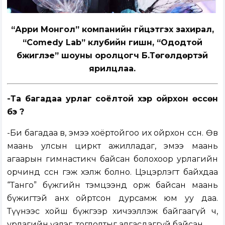
“Арри Монгол” компанийн гүйцэтгэх захирал,
“Comedy Lab” клубийн гишүүн, “Ододтой
бүжиглэе” шоуны оролцогч Б.Төгөлдөртэй
ярилцлаа.
-Та багадаа
урлаг соёлтой хэр ойрхон өссөн
бэ
?
-Би багадаа өвөө, эмээ хоёртойгоо их ойрхон өссөн. Өвөө
маань улсын циркт ажилладаг, эмээ маань
агаарын гимнастикч байсан болохоор урлагийн
орчинд өссөн гэж хэлж болно. Цэцэрлэгт байхдаа
“Танго” бүжгийн тэмцээнд орж байсан маань
бүжигтэй анх ойртсон дурсамж юм уу даа.
Түүнээс хойш бүжгээр хичээллэж байгаагүй ч,
урлагийн үзлэг, тоглолтыг алгасдаггүй байсан.