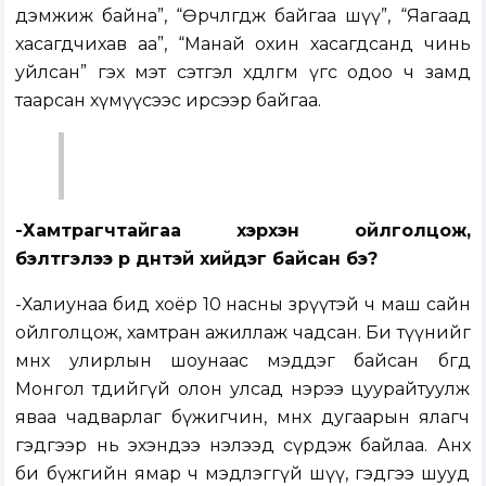
дэмжиж байна”, “Өөрчлөгдөж байгаа шүү”, “Яагаад
хасагдчихав аа”, “Манай охин хасагдсанд чинь
уйлсан” гэх мэт сэтгэл хөдөлгөм үгс одоо ч замд
таарсан хүмүүсээс ирсээр байгаа.
-Хамтрагчтайгаа хэрхэн ойлголцож,
бэлтгэлээ үр дүнтэй хийдэг байсан бэ?
-Халиунаа бид хоёр 10 насны зөрүүтэй ч маш сайн
ойлголцож, хамтран ажиллаж чадсан. Би түүнийг
өмнөх улирлын шоунаас мэддэг байсан бөгөөд
Монгол төдийгүй олон улсад нэрээ цуурайтуулж
яваа чадварлаг бүжигчин, өмнөх дугаарын ялагч
гэдгээр нь эхэндээ нэлээд сүрдэж байлаа. Анх
би бүжгийн ямар ч мэдлэггүй шүү, гэдгээ шууд