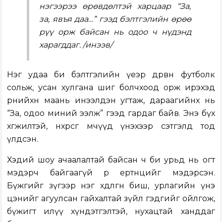
нэгээрээ өрөвдөлтэй харцаар “За,
за, явъя даа…” гээд бэлтгэлийн өрөө
рүү орж байсан нь одоо ч нүдэнд
харагддаг. /инээв/
Нэг удаа би бэлтгэлийн үеэр дөрвөн футболк
сольж, усан хулгана шиг болчхоод орж ирэхэд
өрөөнийхөн маань инээлдэн угтаж, дараагийнх нь
“За, одоо миний ээлж” гээд гардаг байв. Энэ бүх
хөгжилтэй, нөхөрсөг мөчүүд үнэхээр сэтгэлд тод
үлдсэн.
Хэдий шоу ачаалалтай байсан ч би урьд нь огт
мэдэрч байгаагүй өөр ертөнцийг мэдэрсэн.
Бүжгийг зүгээр нэг хөдөлгөөн биш, урлагийн үнэ
цэнийг агуулсан гайхалтай зүйл гэдгийг ойлгож,
бүжигт илүү хүндэтгэлтэй, нухацтай ханддаг