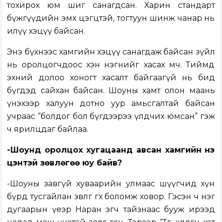
тохирох юм шиг санагдсан. Харин стандарт
бүжгүүдийн эмх цэгцтэй, тогтуун шинж чанар нь
илүү хэцүү байсан.
Энэ бүхнээс хамгийн хэцүү санагдаж байсан зүйл
нь оролцогчдоос хэн нэгнийг хасах мөч. Тиймд
эхний долоо хоногт хасалт байгаагүй нь бид
бүгдэд сайхан байсан. Шоуны хамт олон маань
үнэхээр халуун дотно уур амьсгалтай байсан
учраас “болдог бол бүгдээрээ үлдчих юмсан” гэж
ч ярилцдаг байлаа.
-Шоунд оролцох хугацаанд авсан хамгийн үнэ
цэнтэй зөвлөгөө юу байв?
-Шоуны завгүй хуваарийн улмаас шүүгчид хүн
бүрд тусгайлан зөвлөгөө өгөх боломж ховор. Гэсэн ч нэг
дугаарын үеэр Наран эгч тайзнаас бууж ирээд