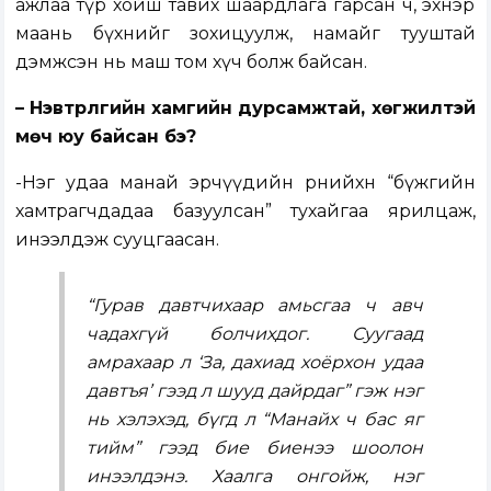
ажлаа түр хойш тавих шаардлага гарсан ч, эхнэр
маань бүхнийг зохицуулж, намайг тууштай
дэмжсэн нь маш том хүч болж байсан.
– Нэвтрүүлгийн хамгийн дурсамжтай, хөгжилтэй
мөч юу байсан бэ?
-Нэг удаа манай эрчүүдийн өрөөнийхөн “бүжгийн
хамтрагчдадаа базуулсан” тухайгаа ярилцаж,
инээлдэж сууцгаасан.
“Гурав давтчихаар амьсгаа ч авч
чадахгүй болчихдог. Суугаад
амрахаар л ‘За, дахиад хоёрхон удаа
давтъя’ гээд л шууд дайрдаг” гэж нэг
нь хэлэхэд, бүгд л “Манайх ч бас яг
тийм” гээд бие биенээ шоолон
инээлдэнэ. Хаалга онгойж, нэг