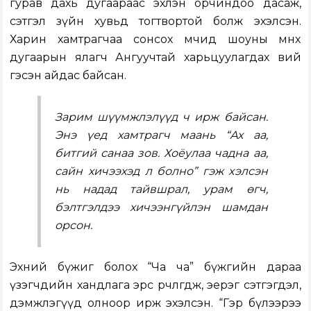
гурав дахь дугаараас эхлэн орчиндоо дасаж,
сэтгэл зүйн хувьд тогтвортой болж эхэлсэн.
Харин хамтрагчаа сонсох мөчид шоуны өмнөх
дугаарын ялагч Ангуучтай харьцуулагдах вий
гэсэн айдас байсан.
Зарим шүүмжлэлүүд ч ирж байсан.
Энэ үед хамтрагч маань “Ах аа,
битгий санаа зов. Хоёулаа чадна аа,
сайн хичээхэд л болно” гэж хэлсэн
нь надад тайвшрал, урам өгч,
бэлтгэлдээ хичээнгүйлэн шамдан
орсон.
Эхний бүжиг болох “Ча ча” бүжгийн дараа
үзэгчдийн хандлага эрс өөрчлөгдөж, эерэг сэтгэгдэл,
дэмжлэгүүд олноор ирж эхэлсэн. “Гэр бүлээрээ