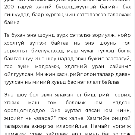
200 гаруй хүний бүрэлдэхүүнтэй багийн бүх
гишүүдэд баяр хүргэж, чин сэтгэлээсээ талархаж
байна.
Та бүхэн энэ шоунд зүрх сэтгэлээ зориулж, нойр
хоолгүй зүтгэж байгаа нь энэ шоуны гол
зорилгыг биелүүлэхэд маш чухал түлхэц болж
байгаа шүү. Энэ шоу надад зөвхөн бүжиг заагаагүй,
гоо зүйн мэдрэмж, хөдөлгөөний уран сайхныг
ойлгуулсан. Мөн жин хасч, өөрийгөө олон талаар даван
туулсан нь миний хувьд бас нэг ялалт байлаа.
Энэ шоу бол зөвхөн ялахын төлөө биш, өөрийгөө сорих,
хөгжих маш том боломж юм. Үлдсэн
оролцогчдодоо “Энэ хүртэл явсан юм чинь,
эцсийг нь үзээрэй” гэж хэлье. Хамгийн онцгой
талархлаа эхнэртээ илэрхийлье. Намайг үргэлж
дэмжиж, урам хайрлаж, ард минь бат зогсож