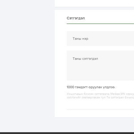
Сэтгэгдэл
1000
тэмдэгт оруулах үлдлээ.
Уншигчдын бичсэн сэтгэгдэлд Medee.MN хариуц
хэллэгийг хязгаарласан тул Та сэтгэгдэл бичих