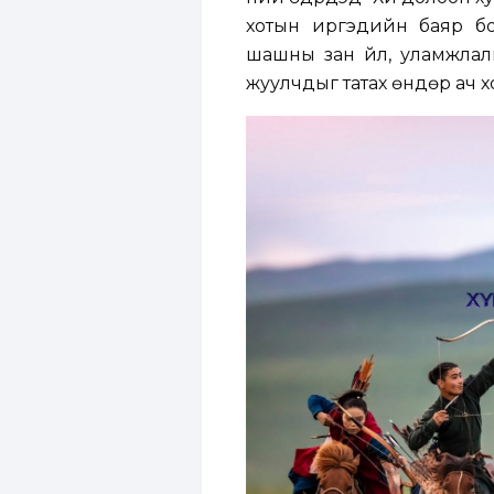
хотын иргэдийн баяр бо
шашны зан үйл, уламжлалыг
жуулчдыг татах өндөр ач х