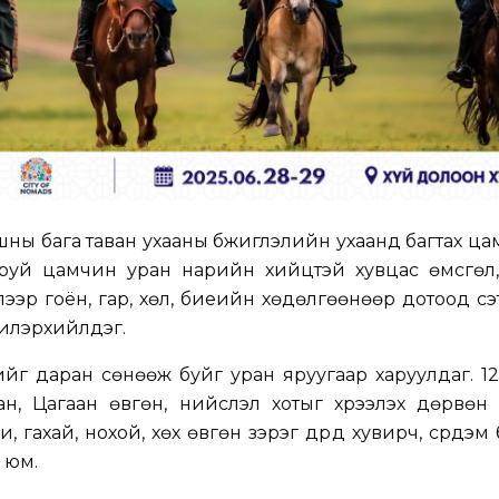
ны бага таван ухааны бүжиглэлийн ухаанд багтах ца
20 гаруй цамчин уран нарийн хийцтэй хувцас өмсгөл,
гслээр гоён, гар, хөл, биеийн хөдөлгөөнөөр дотоод с
 илэрхийлдэг.
ийг даран сөнөөж буйг уран яруугаар харуулдаг. 1
н, Цагаан өвгөн, нийслэл хотыг хүрээлэх дөрвөн
, гахай, нохой, хөх өвгөн зэрэг дүрд хувирч, сүрдэ
й юм.