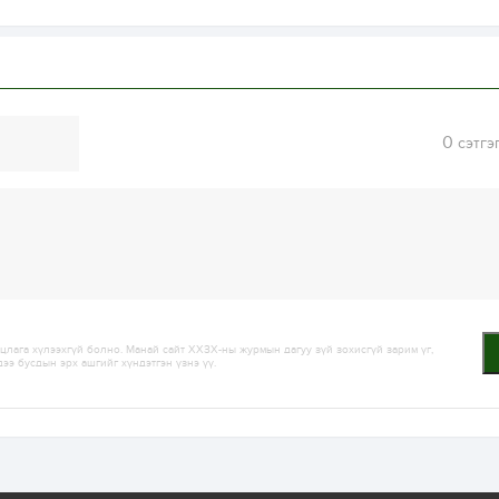
0
сэтгэ
лага хүлээхгүй болно. Манай сайт ХХЗХ-ны журмын дагуу зүй зохисгүй зарим үг,
дээ бусдын эрх ашгийг хүндэтгэн үзнэ үү.