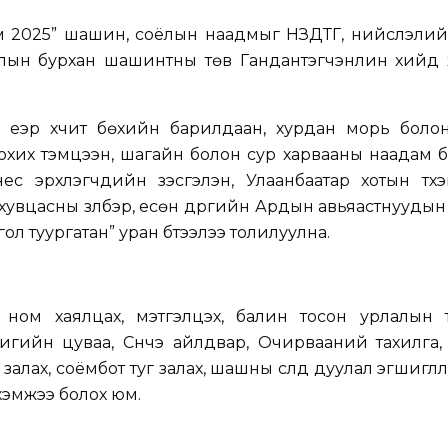
м 2025” шашин, соёлын наадмыг НЗДТГ, нийслэлий
олын бурхан шашинтны төв Гандантэгчэнлин хийд 
 үеэр хүчит бөхийн барилдаан, хурдан морь боло
охих тэмцээн, шагайн болон сур харвааны наадам 
с эрхлэгчдийн үзэсгэлэн, Улаанбаатар хотын түүх
хувцасны үзүүлбэр, есөн дүүргийн Ардын авьяастнуудын 
ол туургатан” уран бүтээлээ толилуулна.
ном хаялцах, мэтгэлцэх, балин тосон урлалын 
гийн цуваа, Сүнчэ айлдвар, Очирвааний тахилга,
 залах, соёмбот туг залах, шашны сүлд дуулал эгшиглүүл
хэмжээ болох юм.