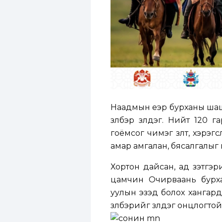
Наадмын үеэр бурханы шаш
үзүүлбэр үзүүлдэг. Нийт 1
гоёмсог чимэг зүүлт, хэрэ
амар амгалан, бясалгалыг
Хортон дайсан, ад зэтгэр
цамчин Очирваань бурха
уулын эзэд болох хангарди
үзүүлбэрийг үзүүлдэг онцлогто