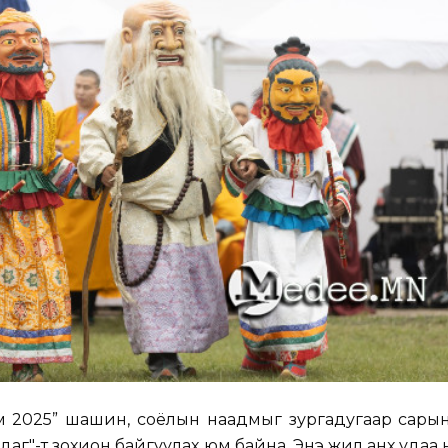
м 2025” шашин, соёлын наадмыг зургадугаар сарын
худаг"-т зохион байгуулах юм байна. Энэ жил анх удаа