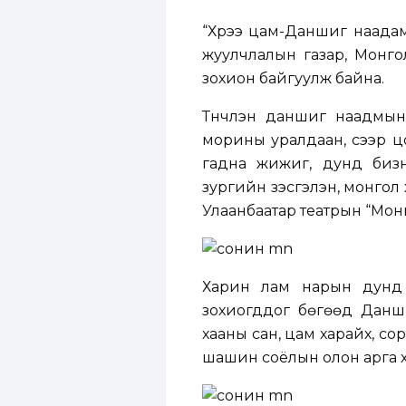
“Хүрээ цам-Даншиг наада
жуулчлалын газар, Монг
зохион байгуулж байна.
Түүнчлэн даншиг наадмын
морины уралдаан, сээр ц
гадна жижиг, дунд бизне
зургийн үзэсгэлэн, монгол 
Улаанбаатар театрын “Монг
Харин лам нарын дунд 
зохиогддог бөгөөд Данши
хааны сан, цам харайх, сор
шашин соёлын олон арга 