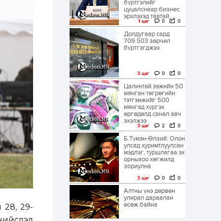
бүртгэлийг
цуцалснаар бизнес
эрхлэхэд таатай...
1 цаг
0
0
Долдугаар сард
709.503 зөрчил
бүртгэгджээ
3 цаг
0
0
Цалинтай ээжийн 50
мянган төгрөгийн
тэтгэмжийг 500
мянгад хүргэх
өргөдөлд санал авч
эхэлжээ
3 цаг
2
0
Б.Түмэн-Өлзий: Олон
улсад хуримтлуулсан
мэдлэг, туршлагаа эх
орныхоо хөгжилд
зориулна
3 цаг
0
0
Алтны үнэ дөрвөн
улирал дараалан
өсөж байна
 28, 29-
 нийслэл