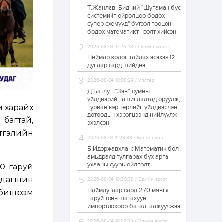
Т.Жанлав: Бидний "Шугаман бус
Н.Номтойбаяр:
системийг ойролцоо бодох
Аймгуудад
супер схемүүд" бүтээл тооцон
тулгамдаж буй
асуудлуудыг долоо
бодох математикт нээлт хийсэн
хоног бүр Засгийн
газрын...
2026-08-04 17:26:48 / Гадаад мэдээ
21 цаг
0
0
Неймар зодог тайлах эсэхээ 12
УИХ-ын дарга
дугаар сард шийднэ
С.Бямбацогт төрийг
төлөөлөн Сутай
2026-08-04 10:08:29 / Улстөр
хайрхны тэнгэрийг
тахих төрийн
Д.Батлут: “Зэв” сумны
тахилгад оролцлоо
үйлдвэрийг ашиглалтад оруулж,
21 цаг
2
0
м харайх
гурван нэр төрлийг үйлдвэрлэн
дотоодын хэрэгцээнд нийлүүлж
“Хотын дарга сонсож
 багтай,
байна” 150150 тусгай
эхэлсэн
дугаарыг
этгэлийн
наймдугаар сарын
2026-08-04 11:28:33 / Боловсрол
14-нөөс ажиллуулж...
Б.Идэржавхлан: Математик бол
22 цаг
0
0
амьдралд тулгарах бүх арга
ухааны суурь ойлголт
20 гаруй
“Чингис хаан” олон
улсын нисэх буудал
 дагшин
2026-08-04 10:30:38 / Эдийн засаг
руу нийтийн тээврийн
автобус 24 цагаар
Наймдугаар сард 270 мянга
м бишрэм
үйлчилж байна
гаруй тонн шатахуун
импортлохоор баталгаажуулжээ
1 өдөр
1
0
Нийслэлийн
2026-08-04 10:37:33 / Эдийн засаг