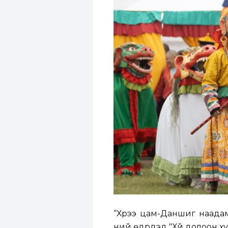
“Хүрээ цам-Даншиг наада
ний өдрүүдэд "Хүй долоон 