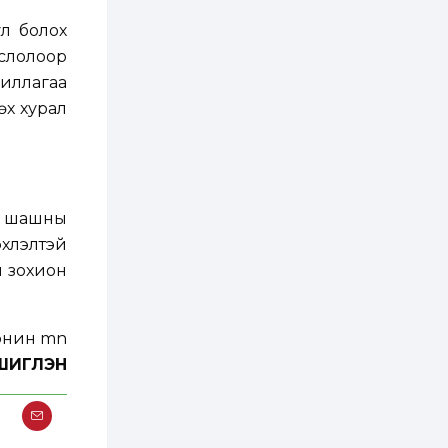
ААН-үүдийн дансыг
битүүмжлэхгүй
ул болох
1 өдөр
1
0
слолоор
Нөөцийн махны
жиллагаа
худалдаа,
борлуулалтыг
өх хурал
нээлттэй ил тод
болгоно
1 өдөр
0
0
ЗГ: Автобензин,
дизель түлшний
онцгой албан
й шашны
татварыг тэглэлээ
эхлэлтэй
1 өдөр
3
0
 зохион
З.Мэндсайхан:
Хүнсний нөөцийг
бэлтгэх агуулах,
зоорь бэлтгэх ААН-
үүдэд хөнгөлөлттэй
зээл олгоно
ГШИГЛЭН
1 өдөр
1
0
Европ дахь
монголчуудын
соёлын наадам
боллоо