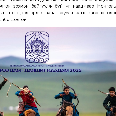
лгон зохион байгуулж буй уг наадмаар Монголы
 түгээн дэлгэрүүлэх, аялал жуулчлалыг хөгжүүлж, ол
олбогдолтой.