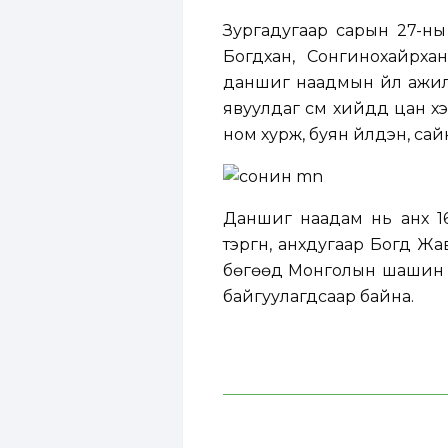
Зургадугаар сарын 27-ны 
Богдхан, Сонгинохайрхан
даншиг наадмын үйл ажилл
явуулдаг сүм хийдүүд цан 
ном хурж, буян үйлдэн, са
Даншиг наадам нь анх 1
тэргүүн, анхдугаар Богд 
бөгөөд Монголын шашин с
байгуулагдсаар байна.