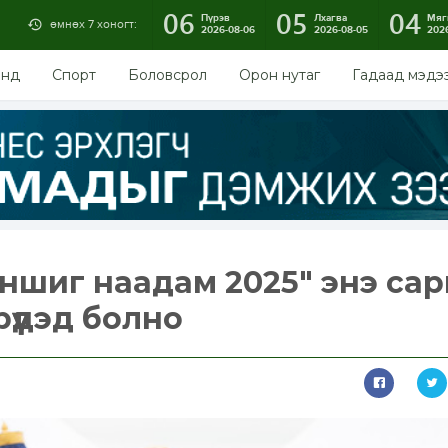
06
05
04
Пүрэв
Лхагва
Мяг
өмнөх 7 хоногт:
2026-08-06
2026-08-05
202
энд
Спорт
Боловсрол
Орон нутаг
Гадаад мэдэ
аншиг наадам 2025" энэ са
рүүдэд болно