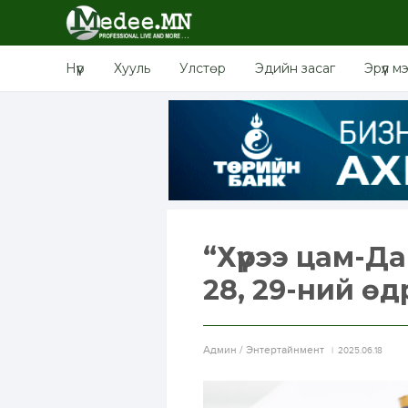
Нүүр
Хууль
Улстөр
Эдийн засаг
Эрүүл м
“Хүрээ цам-Д
28, 29-ний өд
Aдмин / Энтертайнмент
2025.06.18