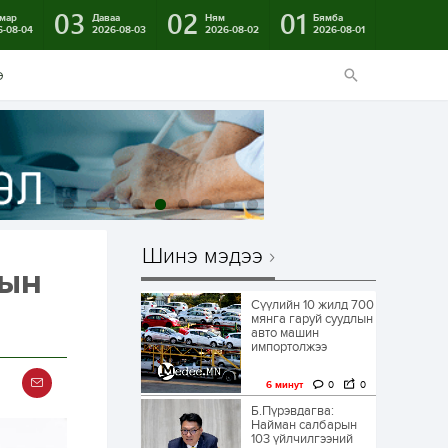
03
02
01
мар
Даваа
Ням
Бямба
6-08-04
2026-08-03
2026-08-02
2026-08-01
э
Шинэ мэдээ
рын
Сүүлийн 10 жилд 700
мянга гаруй суудлын
авто машин
импортолжээ
6 минут
0
0
Б.Пүрэвдагва:
Найман салбарын
103 үйлчилгээний