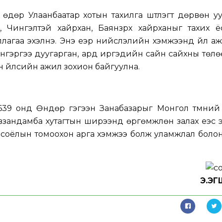
өдөр Улаанбаатар хотын тахилга шүтлэгт дөрвөн у
, Чингэлтэй хайрхан, Баянзүрх хайрханыг тахих ё
агаа эхэлнэ. Энэ үеэр нийслэлийн хэмжээнд үйл а
хэнгэргээ дуугарган, ард иргэдийн сайн сайхны төлө
йн үйлсийн ажил зохион байгуулна.
639 онд Өндөр гэгээн Занабазарыг Монгол түмни
Жавзандамба хутагтын ширээнд өргөмжлөн залах үеэс 
оёлын томоохон арга хэмжээ болж уламжлал болон
Э.Э