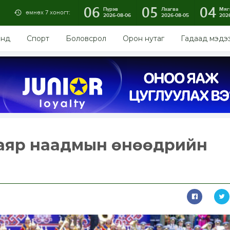
06
05
04
Пүрэв
Лхагва
Мяг
өмнөх 7 хоногт:
2026-08-06
2026-08-05
202
энд
Спорт
Боловсрол
Орон нутаг
Гадаад мэдэ
баяр наадмын өнөөдрийн