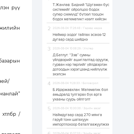
Т.Жанлав: Бидний "Шугаман бус
ЗГ: Автобензин,
элэн рүү
системийг ойролцоо бодох
дизель түлшний
супер схемүүд" бүтээл тооцон
онцгой албан
татварыг тэглэлээ
бодох математикт нээлт хийсэн
 жилийн
2026-08-04 17:26:48 / Гадаад мэдээ
1 өдөр
2
0
Неймар зодог тайлах эсэхээ 12
З.Мэндсайхан:
дугаар сард шийднэ
Хүнсний нөөцийг
бэлтгэх агуулах,
2026-08-04 10:08:29 / Улстөр
зоорь бэлтгэх ААН-
үүдэд хөнгөлөлттэй
Д.Батлут: “Зэв” сумны
зээл олгоно
үйлдвэрийг ашиглалтад оруулж,
базарын
1 өдөр
1
0
гурван нэр төрлийг үйлдвэрлэн
дотоодын хэрэгцээнд нийлүүлж
Европ дахь
монголчуудын
эхэлсэн
соёлын наадам
зей/
боллоо
2026-08-04 11:28:33 / Боловсрол
Б.Идэржавхлан: Математик бол
манлай”
1 өдөр
2
0
амьдралд тулгарах бүх арга
ухааны суурь ойлголт
Өнгөрсөн сард
1,439.2 кг үнэт
2026-08-04 10:30:38 / Эдийн засаг
металл худалдан
төлбөр /
авчээ
Наймдугаар сард 270 мянга
гаруй тонн шатахуун
импортлохоор баталгаажуулжээ
1 өдөр
0
0
Б.Найдалаа: Энэ
2026-08-04 10:37:33 / Эдийн засаг