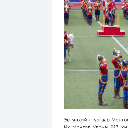
Эв мөнхийн тусгаар Монго
Их Монгол Улсын 817, Үнд