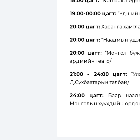
18:00 цагт:
“Nomadic Legen
19:00-00:00 цагт:
“Үдшийн
20:00 цагт:
Харанга хамтлаг
20:00 цагт:
"Наадмын үдэш
20:00 цагт:
“Монгол бүж
эрдмийн театр/
21:00 - 24:00 цагт:
“Ул
Д.Сүхбаатарын талбай/
24:00 цагт:
Баяр наадм
Монголын хүүхдийн ордо