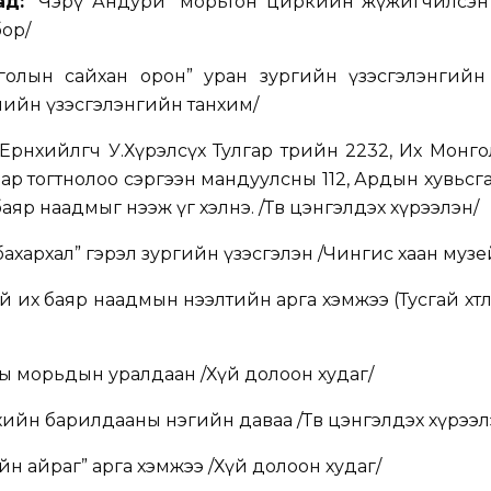
ад:
“Чэрү Андури” морьтон циркийн жүжигчилсэн 
бор/
олын сайхан орон” уран зургийн үзэсгэлэнгийн 
ийн үзэсгэлэнгийн танхим/
рөнхийлөгч У.Хүрэлсүх Тулгар төрийн 2232, Их Монг
усгаар тогтнолоо сэргээн мандуулсны 112, Ардын хувьсг
яр наадмыг нээж үг хэлнэ. /Төв цэнгэлдэх хүрээлэн/
ахархал” гэрэл зургийн үзэсгэлэн /Чингис хаан музе
их баяр наадмын нээлтийн арга хэмжээ (Тусгай хөтөлбөр
ы морьдын уралдаан /Хүй долоон худаг/
хийн барилдааны нэгийн даваа /Төв цэнгэлдэх хүрээл
йн айраг” арга хэмжээ /Хүй долоон худаг/