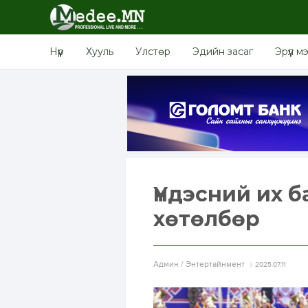
Нүүр
Хууль
Улстөр
Эдийн засаг
Эрүүл м
Үндэсний их 
хөтөлбөр
Aдмин / Энтертайнмент
2025.07.11