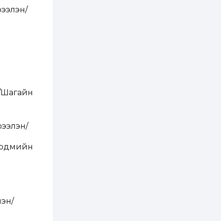
хэрэгжилт,
амлалтаас илүү
рээлэн/
бодит үр дүн чухал
2 өдөр
0
0
Неймар зодог тайлах
эсэхээ 12 дугаар сард
шийднэ
2 өдөр
0
3
Нийслэлийн 30
/Шагайн
дугаар сургуулийг 10
дугаар сарын 1-нд
ашиглалтад оруулна
рээлэн/
2 өдөр
0
0
Морингийн давааны
 эрдмийн
замаас “Барилгын
хатуу хог хаягдал
дахин боловсруулах
үйлдвэр” хүртэлх 1.5...
2 өдөр
0
0
COP17 хурлын үеэр 5
лэн/
дүүргийн 73
цэцэрлэг, 60
сургуульд