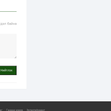
2 өдөр
0
0
АНУ 50 гаруй улсын
иргэдэд хамаарах
визийн барьцаа
төлбөрийг 20 мянган
ам.доллар болгон
гдэл байна
нэмэгдүүлжээ
2 өдөр
1
0
Д.Батлут: “Зэв”
сумны үйлдвэрийг
ашиглалтад оруулж,
гурван нэр төрлийг
үйлдвэрлэн
дотоодын...
2 өдөр
3
1
Согтуугаар тээврийн
хэрэгсэл жолоодож
явсан 71 этгээдийг
Нийтлэх
илрүүлжээ
3 өдөр
0
0
Хэлэлцээ даваа
гарагт болно гэж
Д.Трамп мэдэгджээ
3 өдөр
1
0
аг
Гадаад мэдээ
Энтертайнмент