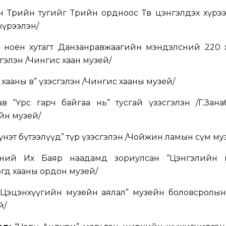
Төрийн тугийг Төрийн ордноос Төв цэнгэлдэх хүрэ
 хүрээлэн/
 ноён хутагт Данзанравжаагийн мэндэлсний 220
гэлэн /Чингис хаан музей/
хааны өв” үзэсгэлэн /Чингис хааны музей/
 “Үрс гарч байгаа нь” тусгай үзэсгэлэн /Г.Зана
йн музей/
үнэт бүтээлүүд” түр үзэсгэлэн /Чойжин ламын сүм му
ий Их Баяр наадамд зориулсан “Цэнгэлийн 
огд хааны ордон музей/
Цэцэнхүүгийн музейн аялал” музейн боловсролын хө
й/