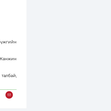
зохицуулалт хийнэ
2 өдөр
0
0
Б.Идэржавхлан:
Математик бол
амьдралд тулгарах
бүх арга ухааны
суурь ойлголт
2 өдөр
1
0
Бэлчээрийн 55 хувьд
бүжгийн
ургамлын ургалт
сайн байна
/Жанжин
2 өдөр
0
0
Наймдугаар сард
олгох нийгмийн
халамжийн тэтгэвэр,
талбай,
тэтгэмж, хөнгөлөлт,
тусламжийн хуваарь
2 өдөр
0
0
Наймдугаар сард
270 мянга гаруй
тонн шатахуун
импортлохоор
баталгаажуулжээ