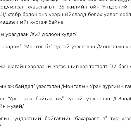
Ардчилсан хувьсгалын 35 жилийн ойн Үндэсний 
.11/ хөтөлбөр болон энэ үеэр нийслэлд болох урлаг, соё
 мэдээллийг хүргэж байна.
ы уралдаан /Хүй долоон худаг/
наадам” “Монгол бөх” тусгай үзэсгэлэн /Монголын 
сний шагайн харвааны хагас шигшээ тоглолт (32 баг)
н аж байдал” үзэсгэлэн /Монголын Уран зургийн га
 “Үрс гарч байгаа нь” тусгай үзэсгэлэн /Г.Зана
йн музей/
лын үндэстний байгалийн бахархалт өв” түр үзэс
/