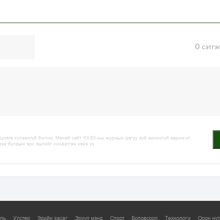
0
сэтгэ
лага хүлээхгүй болно. Манай сайт ХХЗХ-ны журмын дагуу зүй зохисгүй зарим үг,
дээ бусдын эрх ашгийг хүндэтгэн үзнэ үү.
уль
Улстөр
Эдийн засаг
Эрүүл мэнд
Спорт
Боловсрол
Технологи
Орон нут