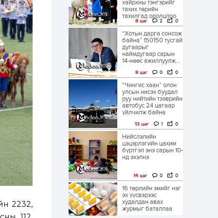
хайрхны тэнгэрийг
тахих төрийн
тахилгад оролцлоо
8 цаг
2
0
“Хотын дарга сонсож
байна” 150150 тусгай
дугаарыг
наймдугаар сарын
14-нөөс ажиллуулж...
8 цаг
0
0
“Чингис хаан” олон
улсын нисэх буудал
руу нийтийн тээврийн
автобус 24 цагаар
үйлчилж байна
13 цаг
1
0
Нийслэлийн
цэцэрлэгийн цахим
бүртгэл энэ сарын 10-
нд эхэлнэ
14 цаг
0
0
16 төрлийн эмийг нэг
эх үүсвэрээс
худалдан авах
йн 2232,
журмыг баталлаа
сны 112,