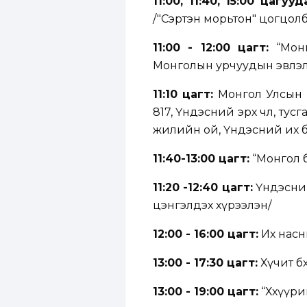
11:00, 11:40, 15:00 цагууд
/"Сэртэн морьтон" цогцол
11:00 - 12:00 цагт:
“Монг
Монголын урчуудын эвлэл
11:10 цагт:
Монгол Улсын Е
817, Үндэсний эрх чөлөө, т
жилийн ой, Үндэсний их ба
11:40-13:00 цагт:
“Монгол б
11:20 -12:40 цагт:
Үндэсний 
цэнгэлдэх хүрээлэн/
12:00 - 16:00 цагт:
Их насн
13:00 - 17:30 цагт:
Хүчит бө
13:00 - 19:00 цагт:
“Хөхүүри