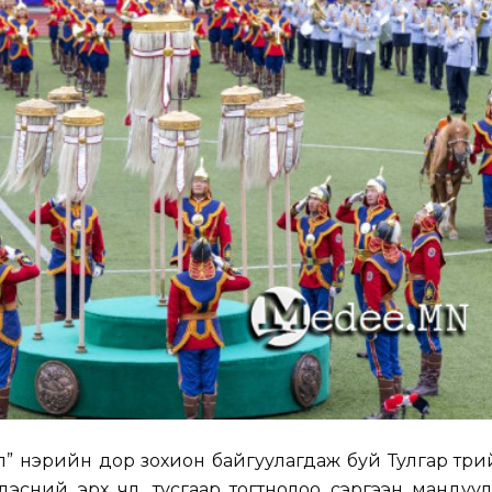
л” нэрийн дор зохион байгуулагдаж буй Тулгар төри
эсний эрх чөлөө, тусгаар тогтнолоо сэргээн мандуул