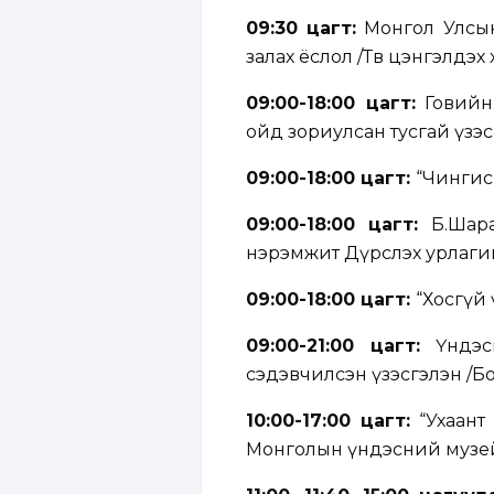
09:30 цагт:
Монгол Улсын 
залах ёслол /Төв цэнгэлдэх
09:00-18:00 цагт:
Говийн
ойд зориулсан тусгай үзэс
09:00-18:00 цагт:
“Чингис 
09:00-18:00 цагт:
Б.Шарав
нэрэмжит Дүрслэх урлаги
09:00-18:00 цагт:
“Хосгүй 
09:00-21:00 цагт:
Үндэсн
сэдэвчилсэн үзэсгэлэн /Б
10:00-17:00 цагт:
“Ухаант 
Монголын үндэсний музе