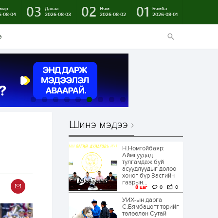
03
02
01
мар
Даваа
Ням
Бямба
6-08-04
2026-08-03
2026-08-02
2026-08-01
э
Шинэ мэдээ
Н.Номтойбаяр:
Аймгуудад
тулгамдаж буй
асуудлуудыг долоо
хоног бүр Засгийн
газрын...
8 цаг
0
0
УИХ-ын дарга
С.Бямбацогт төрийг
төлөөлөн Сутай