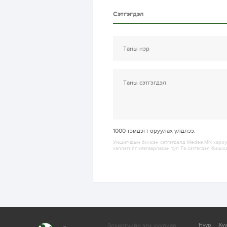
Сэтгэгдэл
1000
тэмдэгт оруулах үлдлээ.
Уншигчдын бичсэн сэтгэгдэлд Medee.MN хариуц
хэллэгийг хязгаарласан тул Та сэтгэгдэл бичих
Зохиогчийн эрх хуулиар
Нүүр
Ху