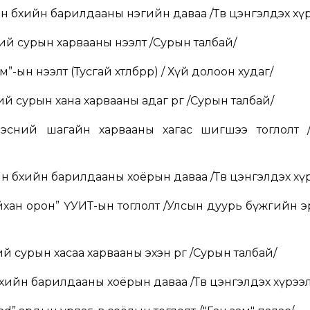
н бөхийн барилдааны нэгийн даваа /Төв цэнгэлдэх хү
й сурын харвааны нээлт /Сурын талбай/
ын нээлт (Тусгай хөтөлбөрөөр) / Хүй долоон худаг/
 сурын хана харвааны адаг өрөг /Сурын талбай/
сний шагайн харвааны хагас шигшээ тоглолт 
н бөхийн барилдааны хоёрын даваа /Төв цэнгэлдэх хү
йхан орон” ҮУИТ-ын тоглолт /Улсын дуурь бүжгийн
 сурын хасаа харвааны эхэн өрөг /Сурын талбай/
өхийн барилдааны хоёрын даваа /Төв цэнгэлдэх хүрээ