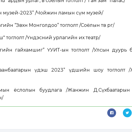
d” ардын урлаг, өв соёлын тоглолт /"Ган зам" палас/
 музей-2023” /Чойжин ламын сүм музей/
ийн “Зөвхөн Монголдоо” тоглолт /Соёлын төв өргөө/
" тоглолт /Үндэсний урлагийн их театр/
гийн гайхамшиг” ҮУИТ-ын тоглолт /Улсын дуурь 
аанбаатарын үдэш 2023” үдшийн шоу тоглолт 
ын ёслолын буудлага /Жанжин Д.Сүхбаатарын 
н/