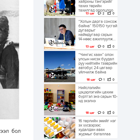
хайрхны тэнгэрийг
тахих төрийн
тахилгад оролцлоо
13 цаг
2
0
“Хотын дарга сонсож
байна” 150150 тусгай
дугаарыг
наймдугаар сарын
14-нөөс ажиллуулж...
13 цаг
0
0
“Чингис хаан” олон
улсын нисэх буудал
руу нийтийн тээврийн
автобус 24 цагаар
үйлчилж байна
18 цаг
1
0
Нийслэлийн
цэцэрлэгийн цахим
бүртгэл энэ сарын 10-
нд эхэлнэ
18 цаг
0
0
16 төрлийн эмийг нэг
эх үүсвэрээс
худалдан авах
тээл бол
журмыг баталлаа