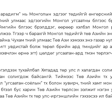
парадигм” нь Монголын эдүгээг төдийгүй өнгөрсни
Үүний улмаас эдүгээгийн Монгол угсаатны бүлгээс б
мгийн бүлгээс бүрэлддэг, өөрөөр хэлбэл Монгол ү
жээ. Түүгээр ч барахгүй Монгол төдийгүй төв Азийн энэх
айна. Чухам түүний улмаас Төв Ази хэмээх энэ газар ну
игт увдистай болж төрөл бүрийн ард түмнүүдийг ар 
 (ихэвчлэн өрнө зүгт) цөлдөг угсаатан-ард түмэн төрүүлэ
гэлдээх тухайлбал Хятадад төр улс л халагдан сол
ан солигдож байсангүй. Тиймээс Төв Азийн түүх y
үү “угсаатан-соёлын” түүх болон хувирч, түүний хамт м
бүтээл бус харин Төв Азийн төрүүлсэн ээлжит нэгэн 
аа Төв Азийн түүх төр улс-иргэншлийн гэхээсээ илүү б