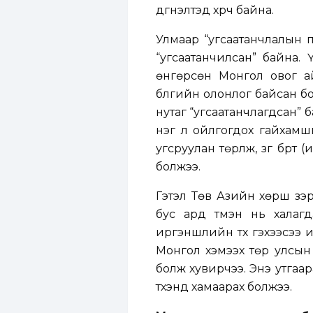
дүгнэлтэд хүрч байна.
Улмаар “угсаатанчлалын 
“угсаатанчилсан” байна. 
өнгөрсөн Монгол овог ай
бүлгийн олонлог байсан бол
нутаг “угсаатанчлагдсан” б
нэг үл ойлгогдох гайхамш
угсруулан төрүүлж, зүг бүрт
болжээ.
Гэтэл Төв Азийн хөрш зэр
бус ард түмэн нь халагд
иргэншлийн түүх гэхээсээ ил
Монгол хэмээх төр улсын 
болж хувирчээ. Энэ утгаар
түүхэнд хамаарах болжээ.