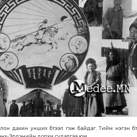
 олон дахин унших бүтээл гэж байдаг. Тийм нэгэн бү
Мөнх-Эрдэнийн дорхи судалгаа юм.