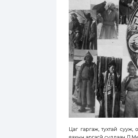
Цаг гаргаж, тухтай сууж,
яахын аргагүй судлаач Л.