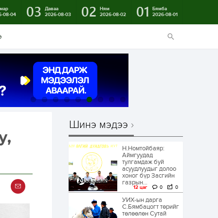
03
02
01
мар
Даваа
Ням
Бямба
6-08-04
2026-08-03
2026-08-02
2026-08-01
э
Шинэ мэдээ
у,
Н.Номтойбаяр:
Аймгуудад
тулгамдаж буй
асуудлуудыг долоо
хоног бүр Засгийн
газрын...
12 цаг
0
0
УИХ-ын дарга
С.Бямбацогт төрийг
төлөөлөн Сутай