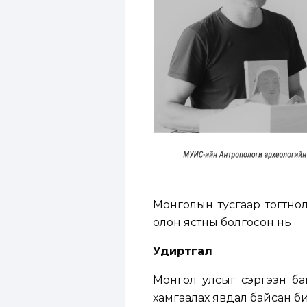
Монголын тусгаар тогтнол
олон ястны болгосон нь
Удиртгал
Монгол улсыг сэргээн ба
хамгаалах явдал байсан би