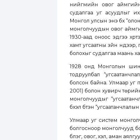
нийгмийн овог аймгийн
судалгаа уг асуудлыг их
Монгол улсын энэ бүх “оло
монголчуудын овог аймгий
1930-аад оноос эдүгээ хү
хамт угсаатны зүйн нүдээр
болохыг судалгаа маань х
1928 онд Монголын шинэ 
тодруулбал “угсаатанчла
болсон байна. Улмаар уг 
2001) болон хувирч төрий
монголчуудыг “угсаатанчла
бүхэл бүтэн “угсаатанчлал
Улмаар уг систем
монгол
болгосноор монголчууд бол
бүлэг, овог, хэл, аман ая