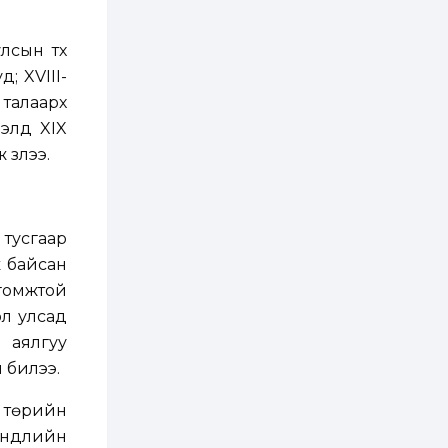
хэрэгжилт,
амлалтаас илүү
бодит үр дүн чухал
сын түүх
2 өдөр
0
0
; XVIII-
Неймар зодог тайлах
эсэхээ 12 дугаар сард
талаарх
шийднэ
лүүд XIX
 үзлээ.
2 өдөр
0
3
Нийслэлийн 30
дугаар сургуулийг 10
дугаар сарын 1-нд
ашиглалтад оруулна
 тусгаар
ж байсан
2 өдөр
0
0
гомжтой
Морингийн давааны
замаас “Барилгын
ол улсад
хатуу хог хаягдал
дахин боловсруулах
н аялгуу
үйлдвэр” хүртэлх 1.5...
 билээ.
2 өдөр
0
0
COP17 хурлын үеэр 5
 төрийн
дүүргийн 73
цэцэрлэг, 60
үүдлийн
сургуульд