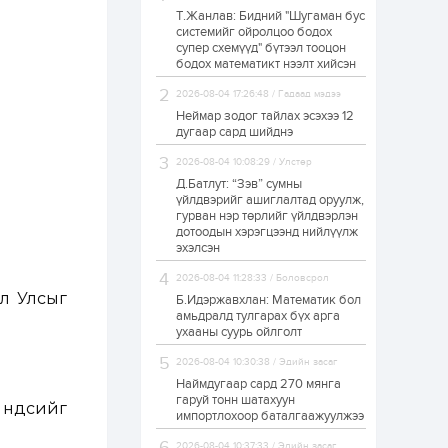
Т.Жанлав: Бидний "Шугаман бус
ЗГ: Автобензин,
системийг ойролцоо бодох
дизель түлшний
супер схемүүд" бүтээл тооцон
онцгой албан
татварыг тэглэлээ
бодох математикт нээлт хийсэн
2026-08-04 17:26:48 / Гадаад мэдээ
1 өдөр
2
0
Неймар зодог тайлах эсэхээ 12
З.Мэндсайхан:
дугаар сард шийднэ
Хүнсний нөөцийг
бэлтгэх агуулах,
2026-08-04 10:08:29 / Улстөр
зоорь бэлтгэх ААН-
үүдэд хөнгөлөлттэй
Д.Батлут: “Зэв” сумны
зээл олгоно
үйлдвэрийг ашиглалтад оруулж,
1 өдөр
1
0
гурван нэр төрлийг үйлдвэрлэн
дотоодын хэрэгцээнд нийлүүлж
Европ дахь
монголчуудын
эхэлсэн
соёлын наадам
боллоо
2026-08-04 11:28:33 / Боловсрол
ол Улсыг
Б.Идэржавхлан: Математик бол
1 өдөр
2
0
амьдралд тулгарах бүх арга
ухааны суурь ойлголт
Өнгөрсөн сард
1,439.2 кг үнэт
2026-08-04 10:30:38 / Эдийн засаг
металл худалдан
авчээ
Наймдугаар сард 270 мянга
гаруй тонн шатахуун
үндсийг
импортлохоор баталгаажуулжээ
1 өдөр
0
0
Б.Найдалаа: Энэ
2026-08-04 10:37:33 / Эдийн засаг