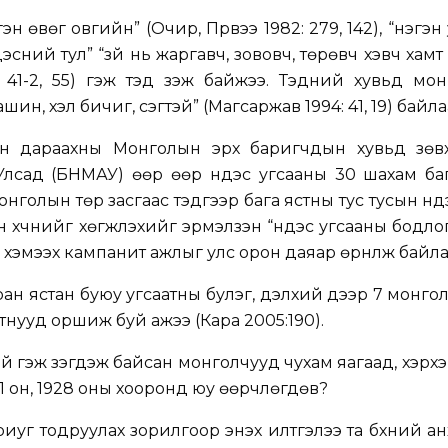
н өвөг овгийн” (Очир, Пүрвээ 1982: 279, 142), “нэгэн
дэсний тул” “зүй нь жаргавч, зововч, төрөвч үхэвч хамт
 41-2, 55) гэж тэд үзэж байжээ. Тэдний хувьд мо
ин, хэл бичиг, үсэгтэй” (Магсаржав 1994: 41, 19) байла
ийн дараахны Монголын эрх баригчдын хувьд зөвх
сад (БНМАУ) өөр өөр үндэс угсааны 30 шахам баг
голын төр засгаас тэдгээр бага ястны тус тусын үндэ
н хүчнийг хөгжүүлэхийг эрмэлзэн “үндэс угсааны бодло
” хэмээх кампанит ажлыг улс орон даяар өрнүүлж байла
ран ястан буюу угсаатны булэг, дэлхий дээр 7 монгол
тнууд оршиж буй ажээ (Кара 2005:190).
лтэй гэж үзэгдэж байсан монголчууд чухам яагаад, хэрх
11 он, 1928 оны хооронд юу өөрчлөгдөв?
иуг тодруулах зорилгоор энэхүү илтгэлээ та бүхний а