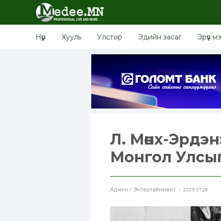
Нүүр
Хууль
Улстөр
Эдийн засаг
Эрүүл м
Л. Мөнх-Эрдэ
Монгол Улсыг
Aдмин / Энтертайнмент
2025.07.29