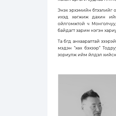
Энэхүү эрхэмийн бүтээлий
ихэд хөгжиж дахин ийм 
ойлгомжтой ч Монголчууд
байдагт зарим нэгэн хариу 
Та бүгд анхааралтай үзээр
мэдэн “хөх бэхээр” Тодру
зориулж ийм үйлдэл хийсни