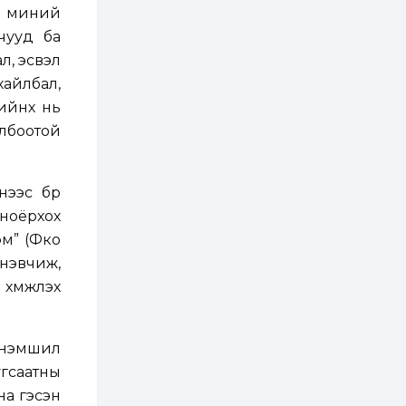
зохицуулалт хийнэ
ч миний
2 өдөр
0
0
чууд ба
Б.Идэржавхлан:
л, эсвэл
Математик бол
амьдралд тулгарах
хайлбал,
бүх арга ухааны
суурь ойлголт
гийнх нь
2 өдөр
1
0
олбоотой
Бэлчээрийн 55 хувьд
ургамлын ургалт
сайн байна
ээс бүр
ноёрхох
2 өдөр
0
0
м” (Фүко
Наймдугаар сард
олгох нийгмийн
 нэвчиж,
халамжийн тэтгэвэр,
тэтгэмж, хөнгөлөлт,
үүжүүлэх
тусламжийн хуваарь
2 өдөр
0
0
Наймдугаар сард
 үнэмшил
270 мянга гаруй
тонн шатахуун
угсаатны
импортлохоор
баталгаажуулжээ
йна
гэсэн