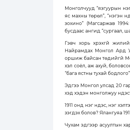
Монголчууд “язгуурын нэгэ
яс махны төрөл”, “нэгэн үн
зохино” (Магсаржав 1994:
бусдаас ангид “сургаал, шаш
Гэвч хорь хүрэхгүй жил
Найрамдах Монгол Ард Ул
оршиж байсан төдийгүй Мон
хэл соёл, аж ахуй, боловсо
“бага ястны тухай бодлого
Эдүгээ Монгол улсад 20 га
хэд хэдэн монголжуу үндэс
1911 онд нэг үндэс, нэг хэ
үзэrдэх болов? Ялангуяа 19
Чухам эдгээр асуултын хар