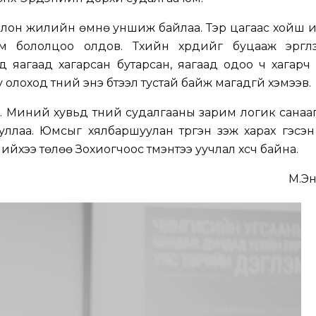
г олон жилийн өмнө уншиж байлаа. Тэр цагаас хойш 
бололцоо олдов. Түүхийн хүрдийг буцааж эргүүлэ
 яагаад хагарсан бутарсан, яагаад одоо ч хагарч
олоход түүний энэ бүтээл тустай байж магадгүй хэмээв.
эй. Миний хувьд түүний судалгааны зарим логик санаа
уллаа. Юмсыг хялбаршуулан түргэн үзэж харах гэсэн
йхээ төлөө Зохиогчоос түмэнтээ уучлал хүсч байна.
М.Эн