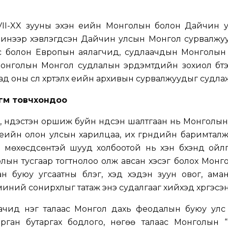
II-XX зууны эхэн үеийн Монголын болон Дайчин ул
инээр хэвлэгдсэн Дайчин улсын Монгол сурвалжууд
с болон Европын аялагчид, судлаачдын Монголын 
, Монголын Монгол судлалын эрдэмтдийн зохиол бүтээ
ад оны сүүл хүртэлх үеийн архивын сурвалжуудыг судлаж
гм товчхондоо
л, үндэстэн оршиж буйн үндсэн шалтгаан нь Монголын
үеийн олон улсын харилцаа, их гүрнүүдийн баримтал
н мөхөсдсөнтэй шууд холбоотой
нь хэн бүхэнд ойл
олын тусгаар тогтнолоо олж авсан хэсэг болох Монг
н буюу угсаатны бүлэг, хэд хэдэн зуун овог, ама
миний сонирхлыг татаж энэ судалгааг хийхэд хүргэсэн
аачид нэг талаас Монгол дахь феодалын буюу улс
ган бутаргах бодлого, нөгөө талаас Монголын “н