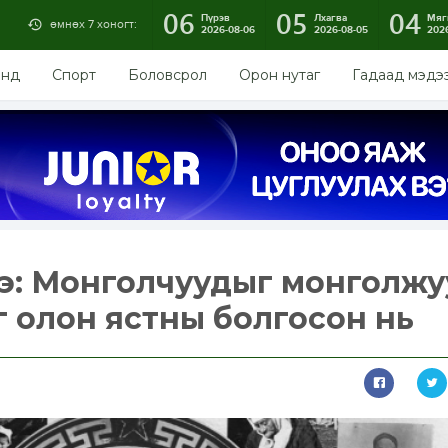
06
05
04
Пүрэв
Лхагва
Мяг
өмнөх 7 хоногт:
2026-08-06
2026-08-05
202
энд
Спорт
Боловсрол
Орон нутаг
Гадаад мэдэ
нэ: Монголчуудыг монголжу
 олон ястны болгосон нь