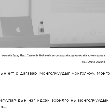
ын ёгт үр дагавар: Монголчуудыг монголжуу, Монг
йгуулагчдын нэг үндсэн зорилго нь монголчуудын 
лээ.