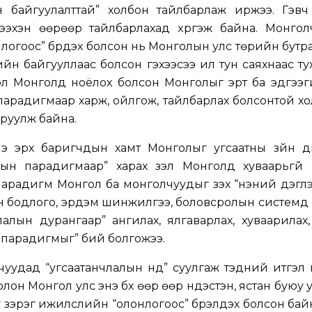
 байгуулалттай” холбон тайлбарлаж иржээ. Гэв
ээхэн өөрөөр тайлбарлахад xүргэж байна. Монгол
нлогоос” бүрдэх болсон нь Монголын улс төрийн бутра
н байгууллаас болсон гэхээсээ илүү тун саяхнаас ту
ртэл Монголд ноёлох болсон Монголыг эрт ба эдүгээ
, парадигмаар харж, ойлгож, тайлбарлах болсонтой х
аруулж байна.
эрх баригчдын хамт Монголыг угсаатны зүйн үүдн
лын парадигмаар” харах үзэл Монголд хуваарьгүй 
парадигм Монгол ба монголчуудыг үзэх “үнэний дэглэ
н бодлого, эрдэм шинжилгээ, боловсролын системд
лын дурангаар” ангилах, ялгаварлах, хуваарилах, хүм
ын парадигмыг” бий болгожээ.
чуудад “угсаатанчлалын нүд” суулгаж тэдний итгэл
он Монгол улс энэ бүх өөр өөр үндэстэн, ястан буюу 
лгуу зэрэг ижилслийн “олонлогоос” бүрэлдэх болсон ба