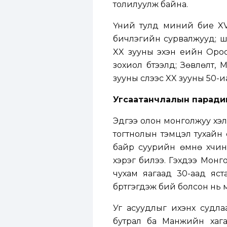
толилуулж байна.
Үүний тулд миний бие XV
бичлэгийн сурвалжууд; ш
XX зууны эхэн үеийн Оро
зохиол бүтээлүүд; Зөвлөлт
зууны сүүлээс XX зууны 50-и
Угсаатанчлалын
паради
Эдүгээ олон монголжуу хэ
тогтнолын тэмцэл тухайн 
байр суурийн өмнө хүчи
хэрэг билээ. Гэхдээ Монг
чухам яагаад 30-аад яста
бүртгэгдэж бий болсон нь 
Уг асуудлыг ихэнх судл
бутрал ба Манжийн хагар