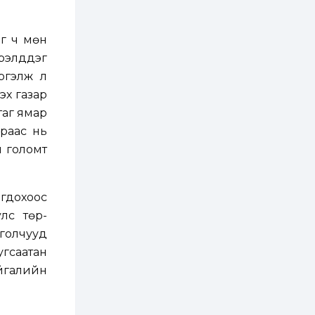
2 өдөр
0
0
АНУ 50 гаруй улсын
иргэдэд хамаарах
йг ч мөн
визийн барьцаа
төлбөрийг 20 мянган
үрэлддэг
ам.доллар болгон
нэмэгдүүлжээ
ргэлж л
2 өдөр
1
0
үү газар
Д.Батлут: “Зэв”
сумны үйлдвэрийг
таг ямар
ашиглалтад оруулж,
гурван нэр төрлийг
араас нь
үйлдвэрлэн
дотоодын...
гч голомт
2 өдөр
3
1
Согтуугаар тээврийн
хэрэгсэл жолоодож
явсан 71 этгээдийг
игдохоос
илрүүлжээ
лс төр-
3 өдөр
0
0
онголчууд
Хэлэлцээ даваа
угсаатан
гарагт болно гэж
Д.Трамп мэдэгджээ
айгалийн
3 өдөр
1
0