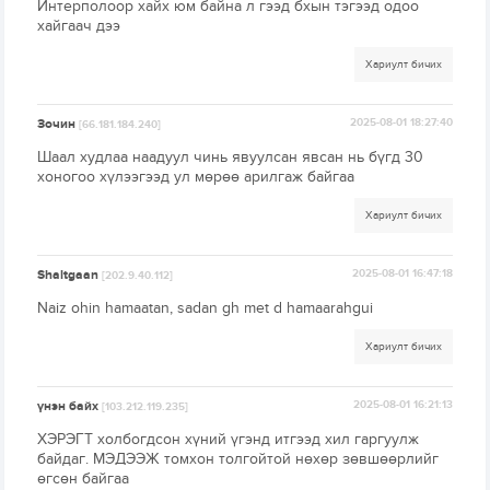
Интерполоор хайх юм байна л гээд бхын тэгээд одоо
хайгаач дээ
Хариулт бичих
Зочин
2025-08-01 18:27:40
[66.181.184.240]
Шаал худлаа наадуул чинь явуулсан явсан нь бүгд 30
хоногоо хүлээгээд ул мөрөө арилгаж байгаа
Хариулт бичих
Shaltgaan
2025-08-01 16:47:18
[202.9.40.112]
Naiz ohin hamaatan, sadan gh met d hamaarahgui
Хариулт бичих
үнэн байх
2025-08-01 16:21:13
[103.212.119.235]
ХЭРЭГТ холбогдсон хүний үгэнд итгээд хил гаргуулж
байдаг. МЭДЭЭЖ томхон толгойтой нөхөр зөвшөөрлийг
өгсөн байгаа