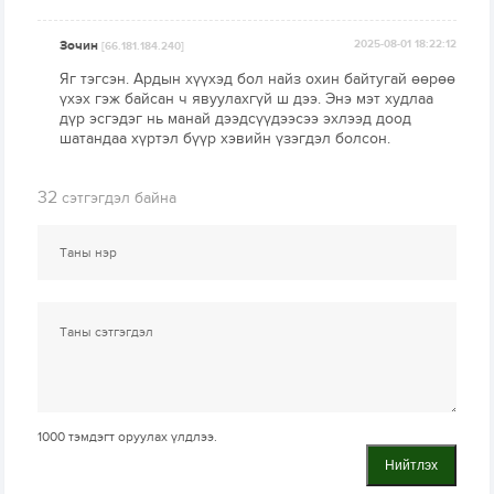
Зочин
2025-08-01 18:22:12
[66.181.184.240]
Яг тэгсэн. Ардын хүүхэд бол найз охин байтугай өөрөө
үхэх гэж байсан ч явуулахгүй ш дээ. Энэ мэт худлаа
дүр эсгэдэг нь манай дээдсүүдээсээ эхлээд доод
шатандаа хүртэл бүүр хэвийн үзэгдэл болсон.
32
сэтгэгдэл байна
1000
тэмдэгт оруулах үлдлээ.
Нийтлэх