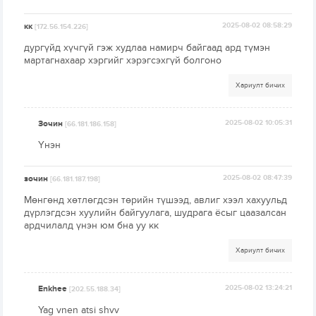
кк
2025-08-02 08:58:29
[172.56.154.226]
дургүйд хүчгүй гэж худлаа намирч байгаад ард түмэн
мартагнахаар хэргийг хэрэгсэхгүй болгоно
Хариулт бичих
Зочин
2025-08-02 10:05:31
[66.181.186.158]
Үнэн
зочин
2025-08-02 08:47:39
[66.181.187.198]
Мөнгөнд хөтлөгдсэн төрийн түшээд, авлиг хээл хахуульд
дүрлэгдсэн хуулийн байгуулага, шудрага ёсыг цаазалсан
ардчилалд үнэн юм бна уу кк
Хариулт бичих
Enkhee
2025-08-02 13:24:21
[202.55.188.34]
Yag vnen atsi shvv