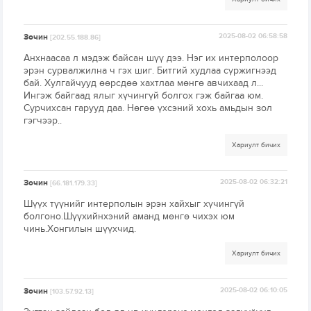
Зочин
2025-08-02 06:58:58
[202.55.188.86]
Анхнаасаа л мэдэж байсан шүү дээ. Нэг их интерполоор
эрэн сурвалжилна ч гэх шиг. Битгий худлаа сүржигнээд
бай. Хулгайчууд өөрсдөө хахтлаа мөнгө авчихаад л...
Ингэж байгаад ялыг хүчингүй болгох гэж байгаа юм.
Сурчихсан гарууд даа. Нөгөө үхсэний хохь амьдын зол
гэгчээр..
Хариулт бичих
Зочин
2025-08-02 06:32:21
[66.181.179.33]
Шүүх түүнийг интерполын эрэн хайхыг хүчингүй
болгоно.Шүүхийнхэний аманд мөнгө чихэх юм
чинь.Хонгилын шүүхчид.
Хариулт бичих
Зочин
2025-08-02 06:10:05
[103.57.92.13]