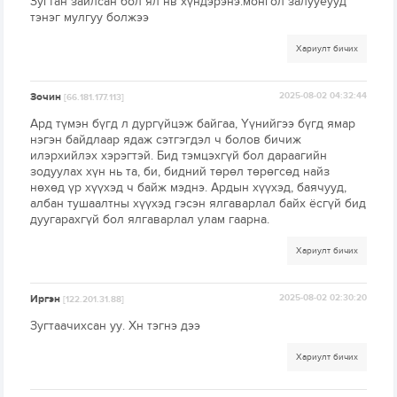
Зугтан зайлсан бол ял нв хүндэрэнэ.монгол залууёууд
тэнэг мулгуу болжээ
Хариулт бичих
Зочин
2025-08-02 04:32:44
[66.181.177.113]
Ард түмэн бүгд л дургүйцэж байгаа, Үүнийгээ бүгд ямар
нэгэн байдлаар ядаж сэтгэгдэл ч болов бичиж
илэрхийлэх хэрэгтэй. Бид тэмцэхгүй бол дараагийн
зодуулах хүн нь та, би, бидний төрөл төрөгсөд найз
нөхөд үр хүүхэд ч байж мэднэ. Ардын хүүхэд, баячууд,
албан тушаалтны хүүхэд гэсэн ялгаварлал байх ёсгүй бид
дуугарахгүй бол ялгаварлал улам гаарна.
Хариулт бичих
Иргэн
2025-08-02 02:30:20
[122.201.31.88]
Зугтаачихсан уу. Хн тэгнэ дээ
Хариулт бичих