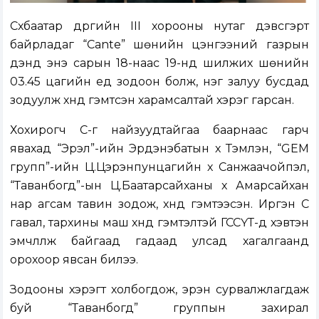
Сүхбаатар дүүргийн III хорооны нутаг дэвсгэрт
байрладаг “Cante” шөнийн цэнгээний газрын
үүдэнд энэ сарын 18-наас 19-нд шилжих шөнийн
03.45 цагийн үед зодоон болж, нэг залуу бусдад
зодуулж хүнд гэмтсэн харамсалтай хэрэг гарсан.
Хохирогч С-г найзуудтайгаа баарнаас гарч
явахад “Эрэл”-ийн Эрдэнэбатын хүү Тэмүүлэн, “GEM
групп”-ийн Ц.Цэрэнпунцагийн хүү Санжаачойпэл,
“Таванбогд”-ын Ц.Баатарсайханы хүү Амарсайхан
нар агсам тавин зодож, хүнд гэмтээсэн. Иргэн С
гавал, тархины маш хүнд гэмтэлтэй ГССҮТ-д хэвтэн
эмчлүүлж байгаад гадаад улсад хагалгаанд
орохоор явсан билээ.
Зодооны хэрэгт холбогдож, эрэн сурвалжлагдаж
буй “Таванбогд” группын захирал