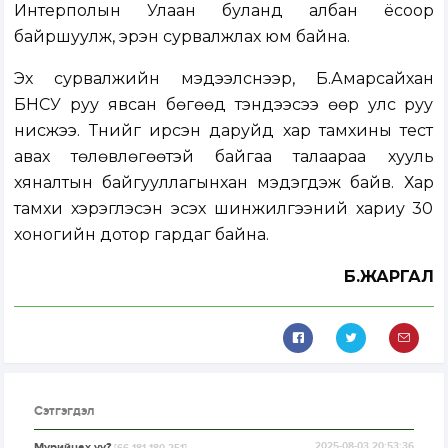
Интерполын Улаан буланд албан ёсоор
байршуулж, эрэн сурвалжлах юм байна.
Эх сурвалжийн мэдээлснээр, Б.Амарсайхан
БНСУ руу явсан бөгөөд тэндээсээ өөр улс руу
нисжээ. Түүнийг ирсэн даруйд хар тамхины тест
авах төлөвлөгөөтэй байгаа талаараа хууль
хяналтын байгууллагынхан мэдэгдэж байв. Хар
тамхи хэрэглэсэн эсэх шинжилгээний хариу 30
хоногийн дотор гардаг байна.
Б.ЖАРГАЛ
Сэтгэгдэл
Мурийцах уу?
2025-08-03 20:53:36