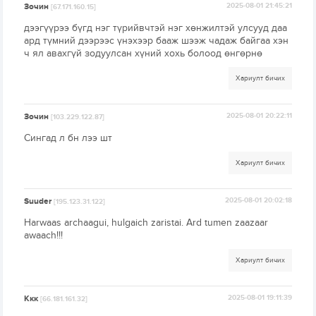
Зочин
2025-08-01 21:45:21
[67.171.160.15]
дээгүүрээ бүгд нэг түрийвчтэй нэг хөнжилтэй улсууд даа
ард түмний дээрээс үнэхээр бааж шээж чадаж байгаа хэн
ч ял авахгүй зодуулсан хүний хохь болоод өнгөрнө
Хариулт бичих
Зочин
2025-08-01 20:22:11
[103.229.122.87]
Сингад л бн лээ шт
Хариулт бичих
Suuder
2025-08-01 20:02:18
[195.123.31.122]
Harwaas archaagui, hulgaich zaristai. Ard tumen zaazaar
awaach!!!
Хариулт бичих
Ккк
2025-08-01 19:11:39
[66.181.161.32]