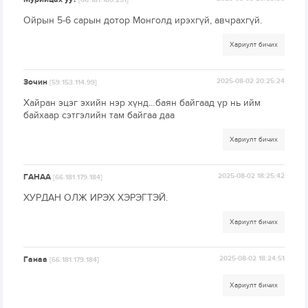
[66.181.180.251]
Ойрын 5-6 сарын дотор Монголд ирэхгүй, авчрахгүй.
Хариулт бичих
Зочин
2025-08-02 20:25:24
[59.153.114.99]
Хайран эцэг эхийн нэр хүнд…баян байгаад үр нь ийм
байхаар сэтгэлийн там байгаа даа
Хариулт бичих
ГАНАА
2025-08-02 18:25:42
[66.181.179.184]
ХУРДАН ОЛЖ ИРЭХ ХЭРЭГТЭЙ.
Хариулт бичих
Ганаа
2025-08-02 18:24:51
[66.181.179.184]
Хариулт бичих