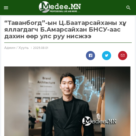
“Таванбогд”-ын Ц.Баатарсайханы хүү,
яллагдагч Б.Амарсайхан БНСУ-аас
дахин өөр улс руу нисжээ
Aдмин / Хууль
2025.08.01