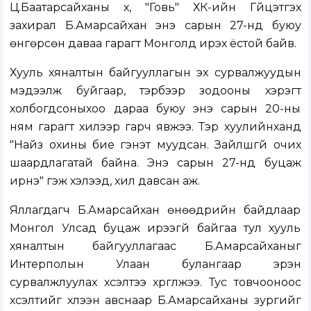
Ц.Баатарсайханы хүү, "Говь" ХК-ийн Гүйцэтгэх
захирал Б.Амарсайхан энэ сарын 27-нд буюу
өнгөрсөн даваа гарагт Монголд ирэх ёстой байв.
Хууль хяналтын байгууллагын эх сурвалжуудын
мэдээлж буйгаар, тэрбээр зодооны хэрэгт
холбогдсоныхоо дараа буюу энэ сарын 20-ны
ням гарагт хилээр гарч явжээ. Тэр хуулийнханд
"Найз охины бие гэнэт муудсан. Зайлшгүй очих
шаардлагатай байна. Энэ сарын 27-нд буцаж
ирнэ" гэж хэлээд, хил давсан аж.
Яллагдагч Б.Амарсайхан өнөөдрийн байдлаар
Монгол Улсад буцаж ирээгүй байгаа тул хууль
хяналтын байгууллагаас Б.Амарсайханыг
Интерполын Улаан булангаар эрэн
сурвалжлуулах хүсэлтээ хүргүүлжээ. Тус товчооноос
хүсэлтийг хүлээн авснаар Б.Амарсайханы зургийг