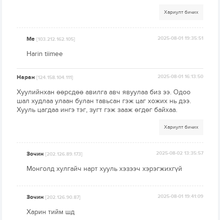
Хариулт бичих
Me
2025-08-01 19:35:51
[103.212.162.105]
Harin tiimee
Наран
2025-08-01 16:13:50
[124.158.104.111]
Хуулийнхан өөрсдөө авилга авч явуулаа биз ээ. Одоо
шал худлаа улаан булан тавьсан гэж цаг хожих нь дээ.
Хууль цагдаа ингэ тэг, зугт гэж зааж өгдөг байхаа.
Хариулт бичих
Зочин
2025-08-02 13:35:57
[202.126.89.173]
Монголд хулгайч нарт хууль хэзээч хэрэгжихгүй
Зочин
2025-08-01 19:41:09
[202.126.90.87]
Харин тийм шд