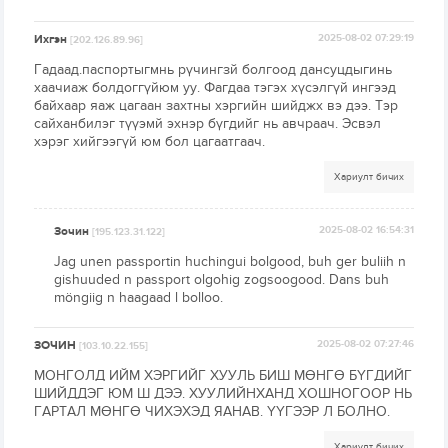
Ихгэн
2025-08-02 07:29:19
[202.126.89.96]
Гадаад.паспортыгмнь рүчингзй болгоод дансуцдыгинь
хаачиаж болдоггүйюм уу. Фагдаа тэгэх хүсэлгүй ингээд
байхаар яаж цагаан захтны хэргийн шийджх вэ дээ. Тэр
сайханбилэг түүэмй эхнэр бүгдийг нь авчраач. Эсвэл
хэрэг хийгээгүй юм бол цагаатгаач.
Хариулт бичих
Зочин
2025-08-02 16:54:31
[195.123.31.122]
Jag unen passportin huchingui bolgood, buh ger buliih n
gishuuded n passport olgohig zogsoogood. Dans buh
möngiig n haagaad l bolloo.
ЗОЧИН
2025-08-02 07:27:46
[103.10.22.155]
МОНГОЛД ИЙМ ХЭРГИЙГ ХУУЛЬ БИШ МӨНГӨ БҮГДИЙГ
ШИЙДДЭГ ЮМ Ш ДЭЭ. ХУУЛИЙНХАНД ХОШНОГООР НЬ
ГАРТАЛ МӨНГӨ ЧИХЭХЭД ЯАНАВ. ҮҮГЭЭР Л БОЛНО.
Хариулт бичих