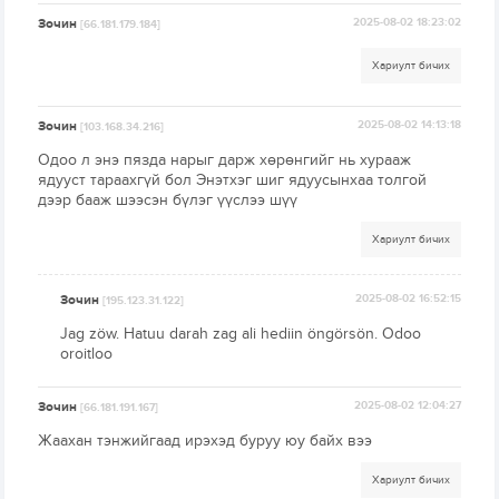
Зочин
2025-08-02 18:23:02
[66.181.179.184]
Хариулт бичих
Зочин
2025-08-02 14:13:18
[103.168.34.216]
Одоо л энэ пязда нарыг дарж хөрөнгийг нь хурааж
ядууст тараахгүй бол Энэтхэг шиг ядуусынхаа толгой
дээр бааж шээсэн бүлэг үүслээ шүү
Хариулт бичих
Зочин
2025-08-02 16:52:15
[195.123.31.122]
Jag zöw. Hatuu darah zag ali hediin öngörsön. Odoo
oroitloo
Зочин
2025-08-02 12:04:27
[66.181.191.167]
Жаахан тэнжийгаад ирэхэд буруу юу байх вээ
Хариулт бичих