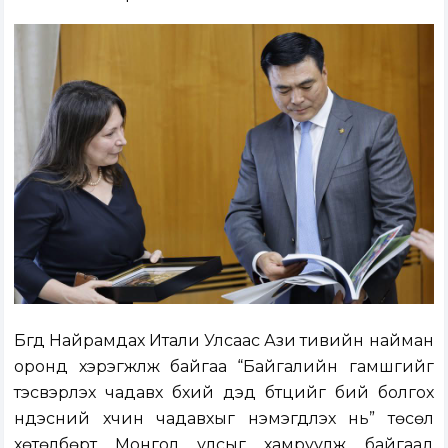
Бүгд Найрамдах Итали Улсаас Ази тивийн найман
оронд хэрэгжүүлж байгаа “Байгалийн гамшгийг
тэсвэрлэх чадавх бүхий дэд бүтцийг бий болгох
үндэсний хүчин чадавхыг нэмэгдүүлэх нь” төсөл
хөтөлбөрт Монгол улсыг хамруулж байгаад