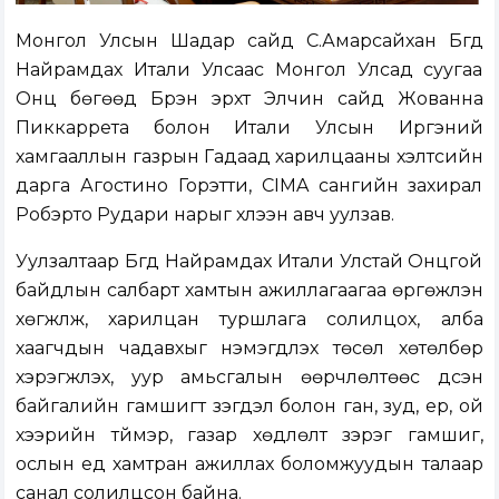
Монгол Улсын Шадар сайд С.Амарсайхан Бүгд
Найрамдах Итали Улсаас Монгол Улсад суугаа
Онц бөгөөд Бүрэн эрхт Элчин сайд Жованна
Пиккаррета болон Итали Улсын Иргэний
хамгааллын газрын Гадаад харилцааны хэлтсийн
дарга Агостино Горэтти, CIMA сангийн захирал
Робэрто Рудари нарыг хүлээн авч уулзав.
Уулзалтаар Бүгд Найрамдах Итали Улстай Онцгой
байдлын салбарт хамтын ажиллагаагаа өргөжүүлэн
хөгжүүлж, харилцан туршлага солилцох, алба
хаагчдын чадавхыг нэмэгдүүлэх төсөл хөтөлбөр
хэрэгжүүлэх, уур амьсгалын өөрчлөлтөөс үүдсэн
байгалийн гамшигт үзэгдэл болон ган, зуд, үер, ой
хээрийн түймэр, газар хөдлөлт зэрэг гамшиг,
ослын үед хамтран ажиллах боломжуудын талаар
санал солилцсон байна.