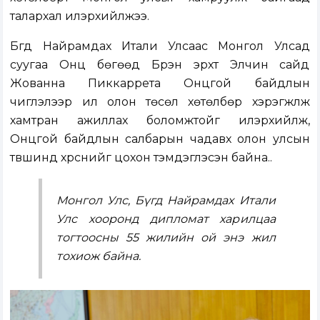
талархал илэрхийлжээ.
Бүгд Найрамдах Итали Улсаас Монгол Улсад
суугаа Онц бөгөөд Бүрэн эрхт Элчин сайд
Жованна Пиккаррета Онцгой байдлын
чиглэлээр илүү олон төсөл хөтөлбөр хэрэгжүүлж
хамтран ажиллах боломжтойг илэрхийлж,
Онцгой байдлын салбарын чадавх олон улсын
түвшинд хүрснийг цохон тэмдэглэсэн байна..
Монгол Улс, Бүгд Найрамдах Итали
Улс хооронд дипломат харилцаа
тогтоосны 55 жилийн ой энэ жил
тохиож байна.