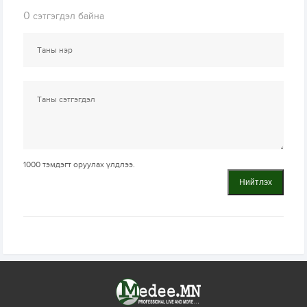
0
сэтгэгдэл байна
1000
тэмдэгт оруулах үлдлээ.
Нийтлэх