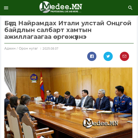
Бүгд Найрамдах Итали улстай Онцгой
байдлын салбарт хамтын
ажиллагаагаа өргөжүүлнэ
Aдмин / Орон нутаг
2025.08.07