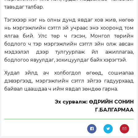
тавьдаг талбар.
Тэгэхээр нэг нь олны дунд явдаг хов жив, нөгөө
нь мэргэжлийн сэтгүүл зүй учраас энэ хооронд том
ялгаа бий. Улс төр ч гэсэн, Монгол төрийн
бодлого ч тэр мэргэжлийн сэтгүүл зүйн олж авсан
мэдээлэл дээр тулгуурлаж үйл ажиллагаа,
бодлогоо явуулдаг, зохицуулдаг байх хэрэгтэй.
Худал зүйлд ач холбогдол өгөөд, сошиалаа
дэвэргээд, мэргэжлийн сэтгүүл зүйгээ гадуурхаад
байвал цаашдаа ч ийм явдал зөндөө гарна.
Эх сурвалж: ӨДРИЙН СОНИН
Г.БАЛГАРМАА