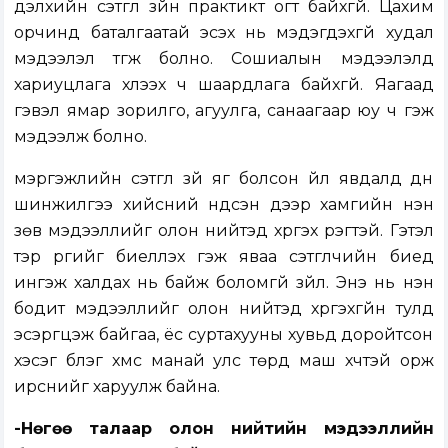
дэлхийн сэтгүүл зүйн практикт огт байхгүй. Цахим
орчинд баталгаатай эсэх нь мэдэгдэхгүй худал
мэдээлэл түгж болно. Сошиалын мэдээлэлд
хариуцлага хүлээх ч шаардлага байхгүй. Яагаад
гэвэл ямар зорилго, агуулга, санаагаар юу ч гэж
мэдээлж болно.
мэргэжлийн сэтгүүл зүй яг болсон үйл явдалд дүн
шинжилгээ хийсний үндсэн дээр хамгийн үнэн
зөв мэдээллийг олон нийтэд хүргэх үүрэгтэй. Гэтэл
тэр үүргийг биелүүлэх гэж яваа сэтгүүлчийн биед
ингэж халдах нь байж боломгүй зүйл. Энэ нь үнэн
бодит мэдээллийг олон нийтэд хүргэхгүйн тулд
эсэргүүцэж байгаа, ёс суртахууны хувьд доройтсон
хэсэг бүлэг хүмүүс манай улс төрд маш хүчтэй орж
ирснийг харуулж байна.
-Нөгөө талаар олон нийтийн мэдээллийн