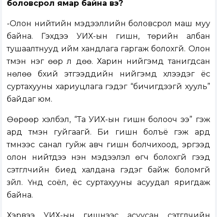
боловсрол ямар байна вэ?
-Олон нийтийн мэдээллийн боловсрол маш муу
байна. Гэхдээ УИХ-ын гишүүн, төрийн албан
тушаалтнууд ийм хандлага гаргаж болохгүй. Олон
түмэн нэг өөр л дөө. Харин нийгэмд танигдсан
нөлөө бүхий этгээдүүдийн нийгэмд хүлээдэг ёс
суртахууны хариуцлага гэдэг “бичигдээгүй хууль”
байдаг юм.
Өөрөөр хэлбэл, “Та УИХ-ын гишүүн болооч ээ” гэж
ард түмэн гуйгаагүй. Би гишүүн болъё гэж ард
түмнээс санал гуйж авч гишүүн болчихоод, эргээд
олон нийтдээ үнэн мэдээлэл өгч болохгүй гээд
сэтгүүлчийн биед халдана гэдэг байж боломгүй
зүйл. Үүнд соёл, ёс суртахууны асуудал яригдаж
байна.
Хэрвээ УИХ-ын гишүүнээс асуусан сэтгүүлчийн