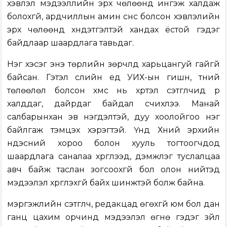
хэвлэл мэдээллийн эрх чөлөөнд ингэж халдаж
болохгүй, ардчиллын амин сүнс болсон хэвлэлийн
эрх чөлөөнд хүндэтгэлтэй хандах ёстой гэдэг
байдлаар шаардлага тавьдаг.
Нэг хэсэг энэ төрлийн зөрчлүүд харьцангуй гайгүй
байсан. Гэтэл сүүлийн үед УИХ-ын гишүүн, түүний
төлөөлөл болсон хүмүүс нь хүртэл сэтгүүлчид рүү
халддаг, дайрдаг байдал үүсчихлээ. Манай
салбарынхан эв нэгдэлтэй, дуу хоолойгоо нэг
байлгаж тэмцэх хэрэгтэй. Үүнд Хүний эрхийн
үндэсний хороо болон хууль тогтоогчдод
шаардлага саналаа хүргүүлээд, дэмжлэг туслалцаа
авч байж таслан зогсоохгүй бол олон нийтэд
мэдээлэл хүргүүлэхгүй байх шинжтэй болж байна.
мэргэжлийн сэтгүүлч, редакцад өгөхгүй юм бол дан
ганц цахим орчинд мэдээлэл өгнө гэдэг зүйл