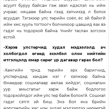
асуулт буруу байсан гэж үзвэл үндэслэл нь ийм
учраас няцааж байна гээд хэлчихэд л болох
асуудал. Тэгэхээр улс төрийн соёл, ёс зүй байхгүй
ийм хүмүүс хууль тогтоогч болчихоор цаашид яах вэ
гэдэг нь тодорхой байна. Үүнийг таслан зогсоох
ёстой.
-Хэрэв улстөрчид худал мэдээлэлд ач
холбогдол өгөөд эхэлбэл олон нийтийн
итгэлцэлд ямар сөрөг үр дагавар гарах бол?
-Хамгийн түрүүнд төрийн эрх баригчид,
улстөрчдөд хандаж нэг үг хэлмээр байна.
Өнөөдөр сошиалаар ажлаа хийдэг, сошиалын
уур амьсгалыг харж байж бодлогоо
тодорхойлдог ийм улс төр байж болохгүй. Сошиал
гэдэг сэтгүүл зүй биш. Энэ бол янз бүрийн
мэргэжлийн хүмүүс үнэн, худал мэдээллээ чөлөөтэй