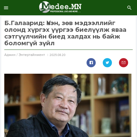
Б.Галаарид: Үнэн, зөв мэдээллийг
олонд хүргэх үүргээ биелүүлж яваа
сэтгүүлчийн биед халдах нь байж
боломгүй зүйл
Aдмин / Энтертайнмент
2025.08.20