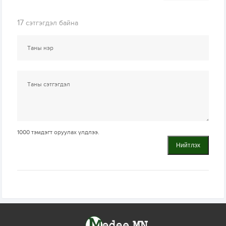
17
сэтгэгдэл байна
1000
тэмдэгт оруулах үлдлээ.
Нийтлэх