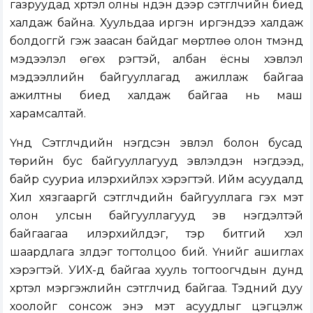
газруудад хүртэл олны нүдэн дээр сэтгүүлчийн биед
халдаж байна. Хуульдаа иргэн иргэндээ халдаж
болдоггүй гэж заасан байдаг мөртлөө олон түмэнд
мэдээлэл өгөх үүрэгтэй, албан ёсны хэвлэл
мэдээллийн байгууллагад ажиллаж байгаа
ажилтны биед халдаж байгаа нь маш
харамсалтай.
Үүнд Сэтгүүлчдийн нэгдсэн эвлэл болон бусад
төрийн бус байгууллагууд эвлэлдэн нэгдээд,
байр сууриа илэрхийлэх хэрэгтэй. Ийм асуудалд
Хил хязгааргүй сэтгүүлчдийн байгууллага гэх мэт
олон улсын байгууллагууд эв нэгдэлтэй
байгаагаа илэрхийлдэг, тэр битгий хэл
шаардлага үзүүлдэг тогтолцоо бий. Үүнийг ашиглах
хэрэгтэй. УИХ-д байгаа хууль тогтоогчдын дунд
хүртэл мэргэжлийн сэтгүүлчид байгаа. Тэдний дуу
хоолойг сонсож энэ мэт асуудлыг цэгцэлж