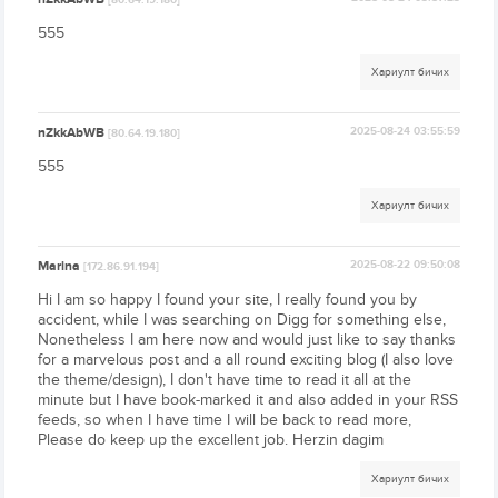
[80.64.19.180]
555
Хариулт бичих
nZkkAbWB
2025-08-24 03:55:59
[80.64.19.180]
555
Хариулт бичих
Marina
2025-08-22 09:50:08
[172.86.91.194]
Hi I am so happy I found your site, I really found you by
accident, while I was searching on Digg for something else,
Nonetheless I am here now and would just like to say thanks
for a marvelous post and a all round exciting blog (I also love
the theme/design), I don't have time to read it all at the
minute but I have book-marked it and also added in your RSS
feeds, so when I have time I will be back to read more,
Please do keep up the excellent job. Herzin dagim
Хариулт бичих