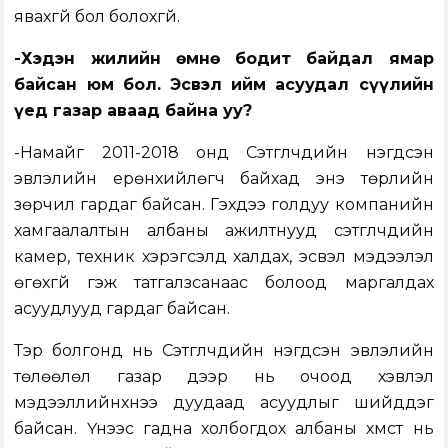
явахгүй бол болохгүй.
-Хэдэн жилийн өмнө бодит байдал ямар
байсан юм бол. Эсвэл ийм асуудал сүүлийн
үед газар аваад байна уу?
-Намайг 2011-2018 онд Сэтгүүлчдийн нэгдсэн
эвлэлийн ерөнхийлөгч байхад энэ төрлийн
зөрчил гардаг байсан. Гэхдээ голдуу компанийн
хамгаалалтын албаны ажилтнууд сэтгүүлчдийн
камер, техник хэрэгсэлд халдах, эсвэл мэдээлэл
өгөхгүй гэж татгалзсанаас болоод маргалдах
асуудлууд гардаг байсан.
Тэр болгонд нь Сэтгүүлчдийн нэгдсэн эвлэлийн
төлөөлөл газар дээр нь очоод хэвлэл
мэдээллийнхнээ дуудаад асуудлыг шийддэг
байсан. Үүнээс гадна холбогдох албаны хүмүүст нь