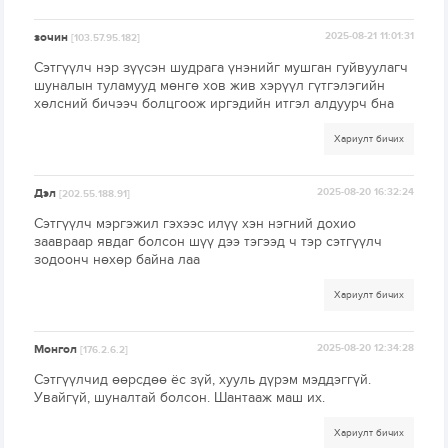
зочин
2025-08-21 11:01:31
[103.57.95.182]
Сэтгүүлч нэр зүүсэн шудрага үнэнийг мушган гуйвуулагч
шуналын туламууд мөнгө хов жив хэрүүл гүтгэлэгийн
хөлсний бичээч болцгоож иргэдийн итгэл алдуурч бна
Хариулт бичих
Дэл
2025-08-20 16:32:24
[202.55.188.91]
Сэтгүүлч мэргэжил гэхээс илүү хэн нэгний дохио
заавраар явдаг болсон шүү дээ тэгээд ч тэр сэтгүүлч
зодоонч нөхөр байна лаа
Хариулт бичих
Монгол
2025-08-20 12:34:28
[176.2.6.2]
Сэтгүүлчид өөрсдөө ёс зүй, хууль дүрэм мэддэггүй.
Увайгүй, шуналтай болсон. Шантааж маш их.
Хариулт бичих