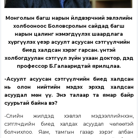
Монголын багш нарын Үйлдвэрчний эвлэлийн
холбооноос Боловсролын сайдад багш
нарын цалинг нэмэгдүүлэх шаардлага
хүргүүлэх үеэр асуулт асуусан сэтгүүлчийн
биед халдсан хэрэг гарсан. Үүнтэй
холбогдуулан сэтгүүл зүйн ухаан доктор, дэд
профессор Б.Галааридтай ярилцлаа.
-Асуулт асуусан сэтгүүлчийн биед халдсан
нь олон нийтийн мэдэх эрхэд халдсан
асуудал мөн үү. Энэ талаар та ямар байр
суурьтай байна вэ?
-Сүүлийн жилүүдэд хэвлэл мэдээллийнхэн,
сэтгүүлчдийн биед халдах асуудал чөлөөтэй
болчихлоо. Яам, тамгын газар зэрэг албан