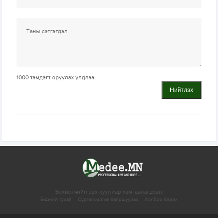
1000
тэмдэгт оруулах үлдлээ.
Нийтлэх
Зохиогчийн эрх хуулиар хамгаалагдсан.
Бидний тухай
Сурталчилгаа байршуулах
Холбоо барих