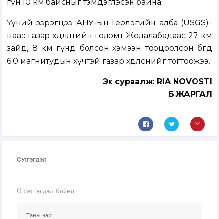
гүн 10 км байсныг тэмдэглэсэн байна.
Үүний зэрэгцээ АНУ-ын Геологийн алба (USGS)-
наас газар хөдлөлтийн голомт Желалабадаас 27 км
зайд, 8 км гүнд болсон хэмээн тооцоолсон бөгөөд
6.0 магнитудын хүчтэй газар хөдөлснийг тогтоожээ.
Эх сурвалж: RIA NOVOSTI
Б.ЖАРГАЛ
Сэтгэгдэл
0
сэтгэгдэл байна