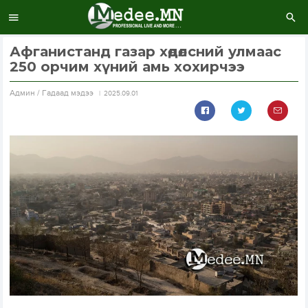
Афганистанд газар хөдөлсний улмаас
250 орчим хүний амь хохирчээ
Aдмин / Гадаад мэдээ
2025.09.01