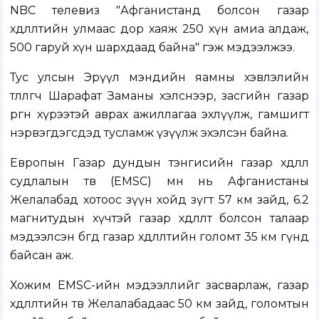
NBC телевиз "Афганистанд болсон газар
хөдлөлтийн улмаас дор хаяж 250 хүн амиа алдаж,
500 гаруй хүн шархдаад байна" гэж мэдээлжээ.
Тус улсын Эрүүл мэндийн яамны хэвлэлийн
төлөөлөгч Шарафат Заманы хэлснээр, засгийн газар
өргөн хүрээтэй аврах ажиллагаа эхлүүлж, гамшигт
нэрвэгдэгсдэд тусламж үзүүлж эхэлсэн байна.
Европын Газар дундын тэнгисийн газар хөдлөл
судлалын төв (EMSC) өмнө нь Афганистаны
Желалабад хотоос зүүн хойд зүгт 57 км зайд, 6.2
магнитудын хүчтэй газар хөдлөлт болсон талаар
мэдээлсэн бөгөөд газар хөдлөлтийн голомт 35 км гүнд
байсан аж.
Хожим EMSC-ийн мэдээллийг засварлаж, газар
хөдлөлтийн төв Желалабадаас 50 км зайд, голомтын