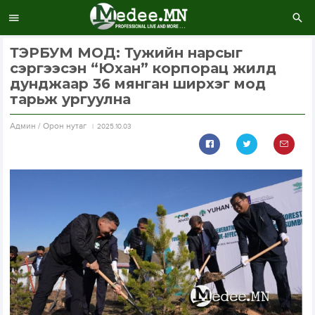
ТЭРБУМ МОД: Тужийн нарсыг
сэргээсэн “Юхан” корпорац жилд
дунджаар 36 мянган ширхэг мод
тарьж ургуулна
Aдмин / Орон нутаг
2025.10.03