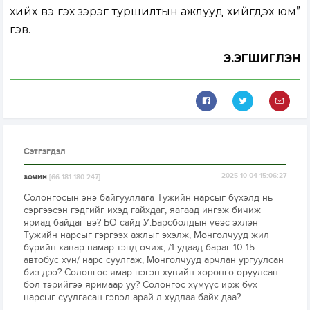
хийх вэ гэх зэрэг туршилтын ажлууд хийгдэх юм”
гэв.
Э.ЭГШИГЛЭН
Сэтгэгдэл
зочин
2025-10-04 15:06:27
[66.181.180.247]
Солонгосын энэ байгууллага Тужийн нарсыг бүхэлд нь
сэргээсэн гэдгийг ихэд гайхдаг, яагаад ингэж бичиж
яриад байдаг вэ? БО сайд У.Барсболдын үеэс эхлэн
Тужийн нарсыг гэргээх ажлыг эхэлж, Монголчууд жил
бүрийн хавар намар тэнд очиж, /1 удаад бараг 10-15
автобус хүн/ нарс суулгаж, Монголчууд арчлан ургуулсан
биз дээ? Солонгос ямар нэгэн хувийн хөрөнгө оруулсан
бол тэрийгээ яримаар уу? Солонгос хүмүүс ирж бүх
нарсыг суулгасан гэвэл арай л худлаа байх даа?