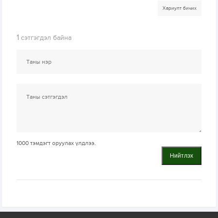
Хариулт бичих
1
сэтгэгдэл байна
1000
тэмдэгт оруулах үлдлээ.
Нийтлэх