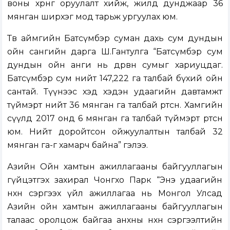
воны хөрөнгө оруулалт хийж, жилд дунджаар 36
мянган ширхэг мод тарьж ургуулах юм.
Төв аймгийн Батсүмбэр суман дахь сум дундын
ойн сангийн дарга Ш.Гантулга “Батсүмбэр сум
дундын ойн анги нь дөрвөн сумыг хариуцдаг.
Батсүмбэр сум нийт 147,222 га талбай бүхий ойн
сантай. Түүнээс хэд хэдэн удаагийн давтамжт
түймэрт нийт 36 мянган га талбай өртсөн. Хамгийн
сүүлд 2017 онд 6 мянган га талбай түймэрт өртсөн
юм. Нийт доройтсон ойжуулалтын талбай 32
мянган га-г хамарч байна” гэлээ.
Азийн Ойн хамтын ажиллагааны байгууллагын
гүйцэтгэх захирал Чонгхо Парк “Энэ удаагийн
нөхөн сэргээх үйл ажиллагаа нь Монгол Улсад
Азийн ойн хамтын ажиллагааны байгууллагын
талаас оролцож байгаа анхны нөхөн сэргээлтийн