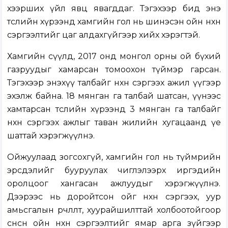
хээрших үйл явц явагддаг. Тэгэхээр бид энэ
төслийн хүрээнд хамгийн гол нь шинэсэн ойн нөхөн
сэргээлтийг цаг алдахгүйгээр хийх хэрэгтэй.
Хамгийн сүүлд, 2017 онд монгол орны ой бүхий
газруудыг хамарсан томоохон түймэр гарсан.
Тэгэхээр энэхүү талбайг нөхөн сэргээх ажил үүгээр
эхэлж байна. 18 мянган га талбай шатсан, үүнээс
хамтарсан төслийн хүрээнд 3 мянган га талбайг
нөхөн сэргээх ажлыг таван жилийн хугацаанд үе
шаттай хэрэгжүүлнэ.
Ойжуулаад зогсохгүй, хамгийн гол нь түймрийн
эрсдэлийг бууруулах чиглэлээрх иргэдийн
оролцоог хангасан ажлуудыг хэрэгжүүлнэ.
Дээрээс нь доройтсон ойг нөхөн сэргээх, уур
амьсгалын өөрчлөлт, хуурайшилттай холбоотойгоор
сөнөсөн ойн нөхөн сэргээлтийг ямар арга зүйгээр