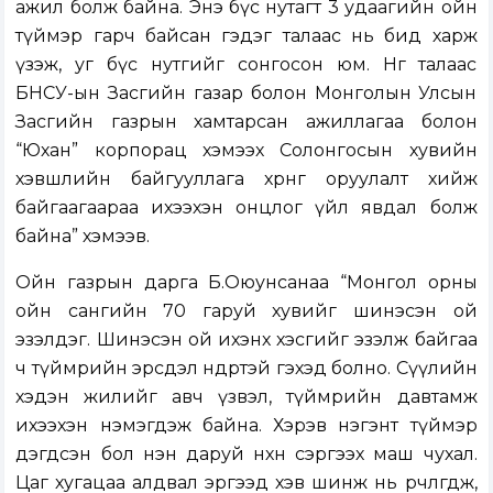
ажил болж байна. Энэ бүс нутагт 3 удаагийн ойн
түймэр гарч байсан гэдэг талаас нь бид харж
үзэж, уг бүс нутгийг сонгосон юм. Нөгөө талаас
БНСУ-ын Засгийн газар болон Монголын Улсын
Засгийн газрын хамтарсан ажиллагаа болон
“Юхан” корпорац хэмээх Солонгосын хувийн
хэвшлийн байгууллага хөрөнгө оруулалт хийж
байгаагаараа ихээхэн онцлог үйл явдал болж
байна” хэмээв.
Ойн газрын дарга Б.Оюунсанаа “Монгол орны
ойн сангийн 70 гаруй хувийг шинэсэн ой
эзэлдэг. Шинэсэн ой ихэнх хэсгийг эзэлж байгаа
ч түймрийн эрсдэл өндөртэй гэхэд болно. Сүүлийн
хэдэн жилийг авч үзвэл, түймрийн давтамж
ихээхэн нэмэгдэж байна. Хэрэв нэгэнт түймэр
дэгдсэн бол нэн даруй нөхөн сэргээх маш чухал.
Цаг хугацаа алдвал эргээд хэв шинж нь өөрчлөгдөж,