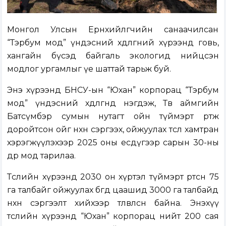
Монгол Улсын Ерөнхийлөгчийн санаачилсан
“Тэрбум мод” үндэсний хөдөлгөөний хүрээнд говь,
хангайн бүсэд байгаль экологид нийцсэн
модлог ургамлыг үе шаттай тарьж буй.
Энэ хүрээнд БНСУ-ын “Юхан” корпорац “Тэрбум
мод” үндэсний хөдөлгөөнд нэгдэж, Төв аймгийн
Батсүмбэр сумын нутагт ойн түймэрт өртөж
доройтсон ойг нөхөн сэргээх, ойжуулах төсөл хамтран
хэрэгжүүлэхээр 2025 оны есдүгээр сарын 30-ны
өдөр мод тарилаа.
Төслийн хүрээнд 2030 он хүртэл түймэрт өртсөн 75
га талбайг ойжуулах бөгөөд цаашид 3000 га талбайд
нөхөн сэргээлт хийхээр төлөвлөсөн байна. Энэхүү
төслийн хүрээнд “Юхан” корпорац нийт 200 сая