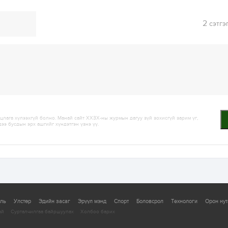
2
сэтгэ
лага хүлээхгүй болно. Манай сайт ХХЗХ-ны журмын дагуу зүй зохисгүй зарим үг,
дээ бусдын эрх ашгийг хүндэтгэн үзнэ үү.
уль
Улстөр
Эдийн засаг
Эрүүл мэнд
Спорт
Боловсрол
Технологи
Орон нут
ай
Сурталчилгаа байршуулах
Холбоо барих