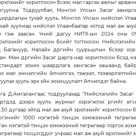
рхлэхийг хориглосон бүсээс мал гаргах ажлыг арванн
гуулна. Тодруулбал, Монгол Улсын Засаг захирга
удирдлагын тухай хууль, Монгол Улсын нийслэл Ула
ухай хуулиар нийслэл Улаанбаатар хотод мал аж аху
но гэж заасан. Үүний дагуу НИТХ-ын 2024 оны 09
рхлэхийг хориглосон бүсийг тогтоосон. Нийслэлий
ай, Багануур, Налайх дүүргийн суурьшлын бүсээр хо
сан. Мөн дүүргийн Засаг дарга нар хориглосон бүсэд н
, стандарт зохих шаардлага хангасан хашаанд бай
х мал эмнэлгийн үйлчилгээ, тэжээл, тээвэрлэлтий
уулах хууль эрх зүйн зохицуулалт үйлчилдэг байна.
га Д.Амгалангаас тодруулахад “Нийслэлийн Засаг 
үргүүдэд дээрх хууль журмыг хэрэгжүүлэх үүргийг өг
30 дугаар зүйлд мал аж ахуй эрхлэхийг хориглосон б
ргэнийг 1000 нэгжтэй тэнцэх хэмжээний төгрөгөө
ган нэгжтэй тэнцэх хэмжээний төгрөгөөр торгох зох
төгрөгөөр тооцогддог учраас мал аж ахуй эрхлэхийг 