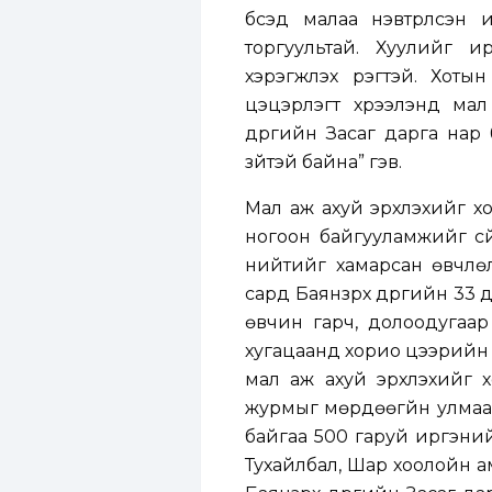
бүсэд малаа нэвтрүүлсэн
торгуультай. Хуулийг и
хэрэгжүүлэх үүрэгтэй. Хо
цэцэрлэгт хүрээлэнд мал 
дүүргийн Засаг дарга нар
зүйтэй байна” гэв.
Мал аж ахуй эрхлэхийг хо
ногоон байгууламжийг сүй
нийтийг хамарсан өвчлөл
сард Баянзүрх дүүргийн 33
өвчин гарч, долоодугаар
хугацаанд хорио цээрийн д
мал аж ахуй эрхлэхийг хо
журмыг мөрдөөгүйн улмаас
байгаа 500 гаруй иргэний
Тухайлбал, Шар хоолойн а