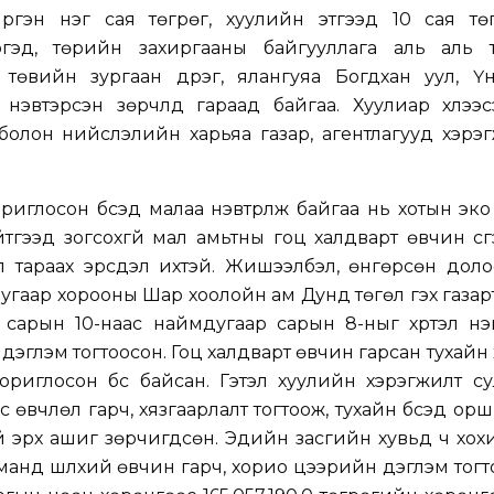
 иргэн нэг сая төгрөг, хуулийн этгээд 10 сая тө
ргэд, төрийн захиргааны байгууллага аль аль т
тын төвийн зургаан дүүрэг, ялангуяа Богдхан уул, 
нэвтэрсэн зөрчлүүд гараад байгаа. Хуулиар хүлээсэ
 болон нийслэлийн харьяа газар, агентлагууд хэрэгж
риглосон бүсэд малаа нэвтрүүлж байгаа нь хотын эко
тгээд зогсохгүй мал амьтны гоц халдварт өвчин үүсг
 тараах эрсдэл ихтэй. Жишээлбэл, өнгөрсөн доло
 дугаар хорооны Шар хоолойн ам Дунд төгөл гэх газар
 сарын 10-наас наймдугаар сарын 8-ныг хүртэл нэ
эглэм тогтоосон. Гоц халдварт өвчин гарсан тухайн 
риглосон бүс байсан. Гэтэл хуулийн хэрэгжилт су
 өвчлөл гарч, хязгаарлалт тогтоож, тухайн бүсэд ор
 эрх ашиг зөрчигдсөн. Эдийн засгийн хувьд ч хох
манд шүлхий өвчин гарч, хорио цээрийн дэглэм тог