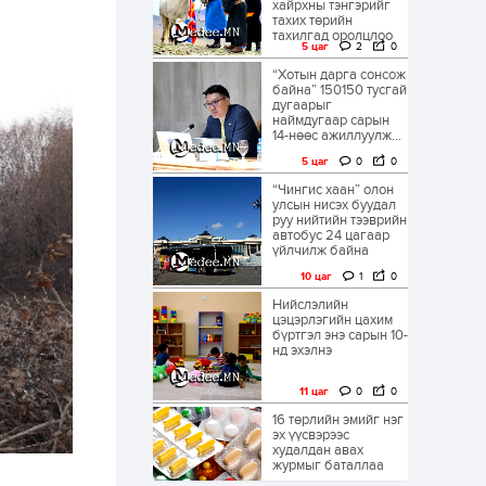
хайрхны тэнгэрийг
тахих төрийн
тахилгад оролцлоо
5 цаг
2
0
“Хотын дарга сонсож
байна” 150150 тусгай
дугаарыг
наймдугаар сарын
14-нөөс ажиллуулж...
5 цаг
0
0
“Чингис хаан” олон
улсын нисэх буудал
руу нийтийн тээврийн
автобус 24 цагаар
үйлчилж байна
10 цаг
1
0
Нийслэлийн
цэцэрлэгийн цахим
бүртгэл энэ сарын 10-
нд эхэлнэ
11 цаг
0
0
16 төрлийн эмийг нэг
эх үүсвэрээс
худалдан авах
журмыг баталлаа