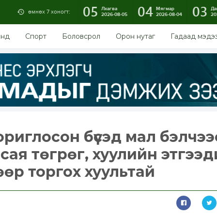
05
04
03
Лхагва
Мягмар
Да
өмнөх 7 хоногт:
2026-08-05
2026-08-04
20
энд
Спорт
Боловсрол
Орон нутаг
Гадаад мэдэ
ориглосон бүсэд мал бэлчээ
сая төгрөг, хуулийн этгээд
өөр торгох хуультай