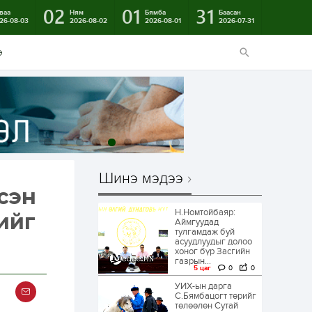
02
01
31
ваа
Ням
Бямба
Баасан
26-08-03
2026-08-02
2026-08-01
2026-07-31
э
Шинэ мэдээ
сэн
Н.Номтойбаяр:
ийг
Аймгуудад
тулгамдаж буй
асуудлуудыг долоо
хоног бүр Засгийн
газрын...
5 цаг
0
0
УИХ-ын дарга
С.Бямбацогт төрийг
төлөөлөн Сутай