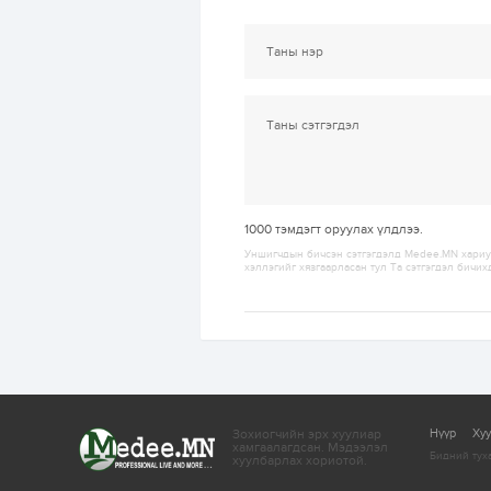
1000
тэмдэгт оруулах үлдлээ.
Уншигчдын бичсэн сэтгэгдэлд Medee.MN хариуц
хэллэгийг хязгаарласан тул Та сэтгэгдэл бичих
Зохиогчийн эрх хуулиар
Нүүр
Ху
хамгаалагдсан.
Мэдээлэл
Бидний тух
хуулбарлах хориотой.