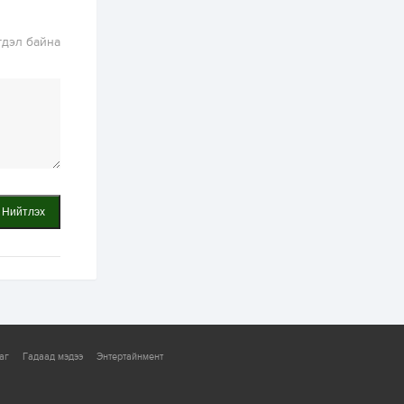
хэрэгжилт,
амлалтаас илүү
бодит үр дүн чухал
гдэл байна
2 өдөр
0
0
Неймар зодог тайлах
эсэхээ 12 дугаар сард
шийднэ
2 өдөр
0
3
Нийслэлийн 30
дугаар сургуулийг 10
дугаар сарын 1-нд
ашиглалтад оруулна
Нийтлэх
2 өдөр
0
0
Морингийн давааны
замаас “Барилгын
хатуу хог хаягдал
дахин боловсруулах
үйлдвэр” хүртэлх 1.5...
2 өдөр
0
0
аг
Гадаад мэдээ
Энтертайнмент
COP17 хурлын үеэр 5
дүүргийн 73
цэцэрлэг, 60
сургуульд