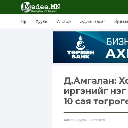
Нүүр
Хууль
Улстөр
Эдийн засаг
Эрүүл м
Д.Амгалан: Х
иргэнийг нэг 
10 сая төгрөг
Aдмин / Хууль
2025.10.08