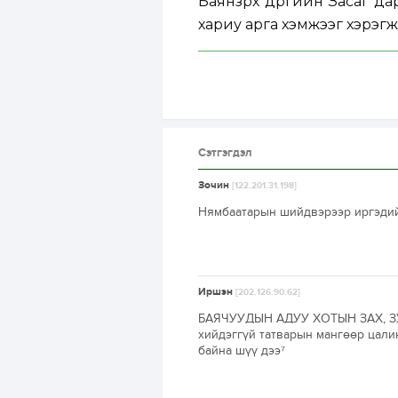
Баянзүрх дүүргийн Засаг д
хариу арга хэмжээг хэрэгж
Сэтгэгдэл
Зочин
[122.201.31.198]
Нямбаатарын шийдвэрээр иргэдийг
Иршэн
[202.126.90.62]
БАЯЧУУДЫН АДУУ ХОТЫН ЗАХ, ЗУ
хийдэггүй татварын мангөөр цали
байна шүү дээ⁷