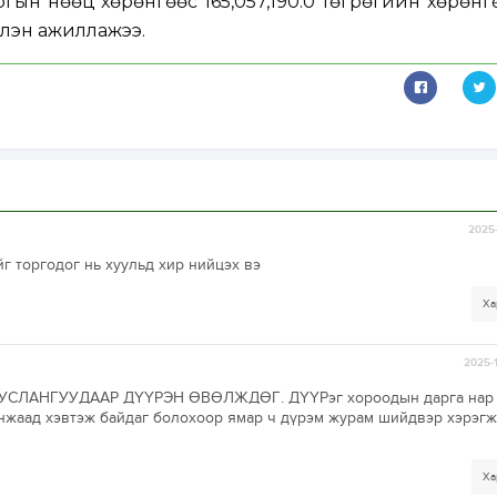
аргын нөөц хөрөнгөөс 165,057,190.0 төгрөгийн хөрөнг
үүлэн ажиллажээ.
2025-
 торгодог нь хуульд хир нийцэх вэ
Ха
2025-
СЛАНГУУДААР ДҮҮРЭН ӨВӨЛЖДӨГ. ДҮҮРэг хороодын дарга нар 
нжаад хэвтэж байдаг болохоор ямар ч дүрэм журам шийдвэр хэрэгж
Ха