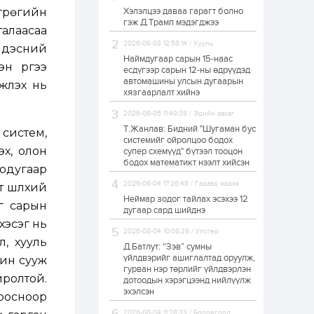
грөгийн
Хэлэлцээ даваа гарагт болно
ЗГ: Автобензин,
гэж Д.Трамп мэдэгджээ
дизель түлшний
алаасаа
онцгой албан
татварыг тэглэлээ
2026-08-03 12:58:14 / Хууль
Үндэсний
Наймдугаар сарын 15-наас
н үүргээ
есдүгээр сарын 12-ны өдрүүдэд
1 өдөр
2
0
автомашины улсын дугаарын
үүлэх нь
З.Мэндсайхан:
хязгаарлалт хийнэ
Хүнсний нөөцийг
бэлтгэх агуулах,
2026-08-05 11:49:38 / Эдийн засаг
зоорь бэлтгэх ААН-
үүдэд хөнгөлөлттэй
Т.Жанлав: Бидний "Шугаман бус
 систем,
зээл олгоно
системийг ойролцоо бодох
1 өдөр
1
0
эх, олон
супер схемүүд" бүтээл тооцон
бодох математикт нээлт хийсэн
Европ дахь
одугаар
монголчуудын
соёлын наадам
2026-08-04 17:26:48 / Гадаад мэдээ
т шүлхий
боллоо
Неймар зодог тайлах эсэхээ 12
г сарын
дугаар сард шийднэ
1 өдөр
2
0
хэсэг нь
2026-08-04 10:08:29 / Улстөр
Өнгөрсөн сард
л, хууль
Д.Батлут: “Зэв” сумны
1,439.2 кг үнэт
металл худалдан
үйлдвэрийг ашиглалтад оруулж,
шин сууж
авчээ
гурван нэр төрлийг үйлдвэрлэн
иролтой.
дотоодын хэрэгцээнд нийлүүлж
эхэлсэн
1 өдөр
0
0
тоосноор
Б.Найдалаа: Энэ
2026-08-04 11:28:33 / Боловсрол