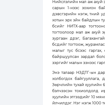
Нийслэлийн мал аж ахуй э
сарын 1-нээс зохион бай
дэвсгэрийн нэгж, түүний 
хотын эрх зүйн байдлын т
бүсийг НИТХ-аар тогтоо
тогтоолоор мал аж ахуй э
зургаан дүүрэг, Багаханг
бүсүүдийг тогтоож, журамла
малыг тус бүсээс гаргах
байршуулсан зардал боло
зэргийг малын эзнээс гарг
Энэ талаар НЗДТГ-ын дар
холбогдох байгууллага, дү
Зөрчлийн тухай хуулийн 6.
бэлчээсэн тохиолдолд и
хуулийн этгээдийг 10 мян
үйлчилдэг. Нэг нэгж 1000 