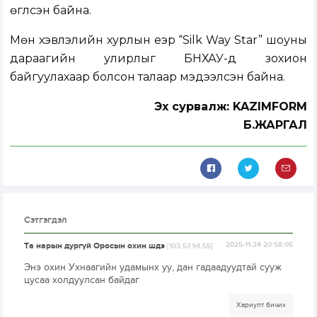
өгүүлсэн байна.
Мөн хэвлэлийн хурлын үеэр “Silk Way Star” шоуны
дараагийн улирлыг БНХАУ-д зохион
байгуулахаар болсон талаар мэдээлсэн байна.
Эх сурвалж: KAZIMFORM
Б.ЖАРГАЛ
Сэтгэгдэл
Та нарын дургүй Оросын охин шдэ
2025-11-24 20:58:05
[103.57.94.55]
Энэ охин Ухнаагийн удамынх уу, дан гадаадуудтай сууж
цусаа холдуулсан байдаг
Хариулт бичих