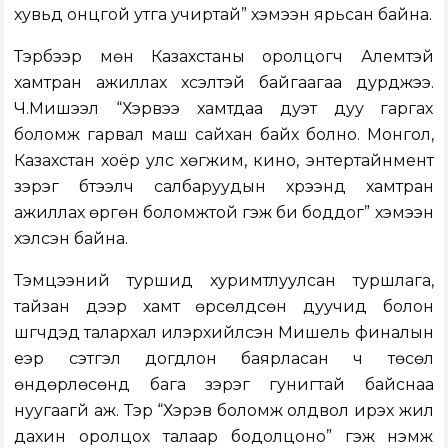
хувьд онцгой утга учиртай” хэмээн ярьсан байна.
Тэрбээр мөн Казахстаны оролцогч Алемтэй
хамтран ажиллах хүсэлтэй байгаагаа дурджээ.
Ч.Мишээл “Хэрвээ хамтдаа дуэт дуу гаргах
боломж гарвал маш сайхан байх болно. Монгол,
Казахстан хоёр улс хөгжим, кино, энтертайнмент
зэрэг бүтээлч салбаруудын хүрээнд хамтран
ажиллах өргөн боломжтой гэж би боддог” хэмээн
хэлсэн байна.
Тэмцээний туршид хуримтлуулсан туршлага,
тайзан дээр хамт өрсөлдсөн дуучид болон
шүүгчдэд талархал илэрхийлсэн Мишель финалын
үеэр сэтгэл догдлон баярласан ч төсөл
өндөрлөсөнд бага зэрэг гунигтай байснаа
нуугаагүй аж. Тэр “Хэрэв боломж олдвол ирэх жил
дахин оролцох талаар бодолцоно” гэж нэмж