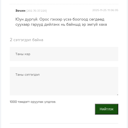
Зочин
2025-11-25 11:06:05
[202.70.37.220]
Юун дургүй. Орос гэхээр үсээ боогоод сөгдөөд
суухаар гарууд дийлэнх нь байншд эр эмгүй хаха
2
сэтгэгдэл байна
1000
тэмдэгт оруулах үлдлээ.
Нийтлэх