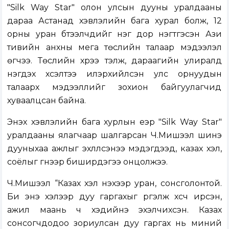
"Silk Way Star" олон улсын дууны уралдааны
дараа Астанад хэвлэлийн бага хурал болж, 12
орны уран бүтээлчдийг нэг дор нэгтгэсэн Ази
тивийн анхны мега төслийн талаар мэдээлэл
өгчээ. Төслийн хүрээ тэлж, дараагийн улиралд
нэгдэх хүсэлтээ илэрхийлсэн улс орнуудын
талаарх мэдээллийг зохион байгуулагчид
хуваалцсан байна.
Энэхүү хэвлэлийн бага хурлын үеэр "Silk Way Star"
уралдааны ялагчаар шалгарсан Ч.Мишээл шинэ
дууныхаа ажлыг эхлүүлсэнээ мэдэгдээд, казах хэл,
соёлыг гүнээр биширдэгээ онцолжээ.
Ч.Мишээл “Казах хэл үнэхээр уран, сонсголонтой.
Би энэ хэлээр дуу гаргахыг үргэлж хүсч ирсэн,
ажил маань ч хэдийнэ эхэлчихсэн. Казах
сонсогчдодоо зориулсан дуу гаргах нь миний