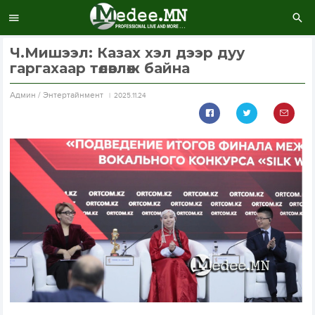
Ч.Мишээл: Казах хэл дээр дуу
гаргахаар төлөвлөж байна
Aдмин / Энтертайнмент
2025.11.24