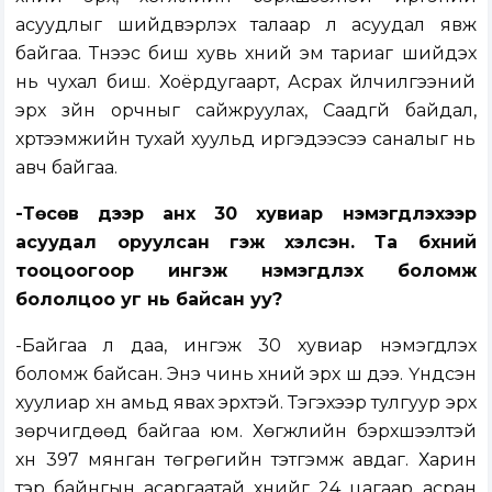
асуудлыг шийдвэрлэх талаар л асуудал явж
байгаа. Түүнээс биш хувь хүний эм тариаг шийдэх
нь чухал биш. Хоёрдугаарт, Асрах үйлчилгээний
эрх зүйн орчныг сайжруулах, Саадгүй байдал,
хүртээмжийн тухай хуульд иргэдээсээ саналыг нь
авч байгаа.
-Төсөв дээр анх 30 хувиар нэмэгдүүлэхээр
асуудал оруулсан гэж хэлсэн. Та бүхний
тооцоогоор ингэж нэмэгдүүлэх боломж
бололцоо уг нь байсан уу?
-Байгаа л даа, ингэж 30 хувиар нэмэгдүүлэх
боломж байсан. Энэ чинь хүний эрх шүү дээ. Үндсэн
хуулиар хүн амьд явах эрхтэй. Тэгэхээр тулгуур эрх
зөрчигдөөд байгаа юм. Хөгжлийн бэрхшээлтэй
хүн 397 мянган төгрөгийн тэтгэмж авдаг. Харин
тэр байнгын асаргаатай хүнийг 24 цагаар асран