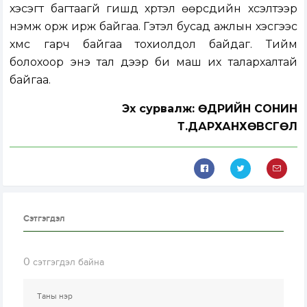
хэсэгт багтаагүй гишүүд хүртэл өөрсдийн хүсэлтээр
нэмж орж ирж байгаа. Гэтэл бусад ажлын хэсгээс
хүмүүс гарч байгаа тохиолдол байдаг. Тийм
болохоор энэ тал дээр би маш их талархалтай
байгаа.
Эх сурвалж: ӨДРИЙН СОНИН
Т.ДАРХАНХӨВСГӨЛ
Сэтгэгдэл
0
сэтгэгдэл байна