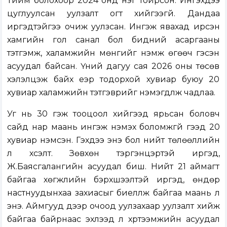
Тийм болохоор 2024 онд нэг тойрсон. Ингэхдээ
цуглуулсан уулзалт огт хийгээгүй. Дандаа
иргэдтэйгээ очиж уулзсан. Ингэж явахад ирсэн
хамгийн гол санал бол бидний асаргааны
тэтгэмж, халамжийн мөнгийг нэмж өгөөч гэсэн
асуудал байсан. Үүний дагуу сая 2026 оны төсөв
хэлэлцэж байх үеэр тодорхой хувиар буюу 20
хувиар халамжийн тэтгэврийг нэмэгдүүлж чадлаа.
Уг нь 30 гэж тооцоол хийгээд ярьсан боловч
сайд нар маань ингэж нэмэх боломжгүй гээд 20
хувиар нэмсэн. Гэхдээ энэ бол нийт төлөөллийн
л хүсэлт. Зөвхөн тэргэнцэртэй иргэд,
Ж.Баясгалангийн асуудал биш. Нийт 21 аймагт
байгаа хөгжлийн бэрхшээлтэй иргэд, өндөр
настнуудынхаа захиасыг биелүүлж байгаа маань л
энэ. Аймгууд дээр очоод уулзахаар уулзалт хийж
байгаа байрнаас эхлээд л хүртээмжийн асуудал