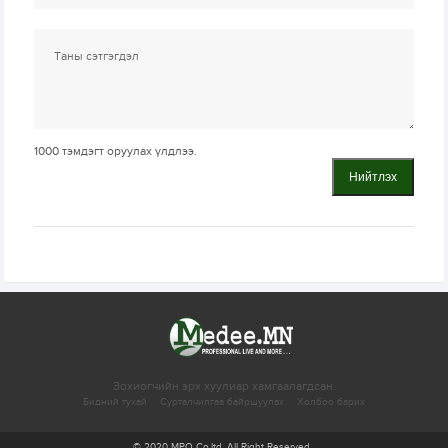
1000
тэмдэгт оруулах үлдлээ.
Нийтлэх
Зохиогчийн эрх хуулиар хамгаалагдсан.
Бидний тухай
Сурталчилгаа байршуулах
Холбоо барих
© 2020 MPO Co.ltd. All Right Reserved.