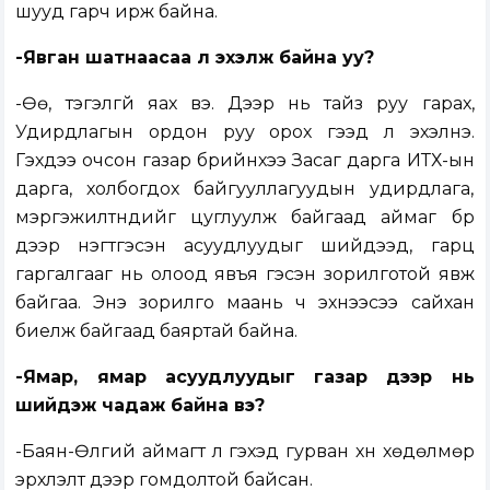
шууд гарч ирж байна.
-Явган шатнаасаа л эхэлж байна уу?
-Өө, тэгэлгүй яах вэ. Дээр нь тайз руу гарах,
Удирдлагын ордон руу орох гээд л эхэлнэ.
Гэхдээ очсон газар бүрийнхээ Засаг дарга ИТХ-ын
дарга, холбогдох байгууллагуудын удирдлага,
мэргэжилтнүүдийг цуглуулж байгаад аймаг бүр
дээр нэгтгэсэн асуудлуудыг шийдээд, гарц
гаргалгааг нь олоод явъя гэсэн зорилготой явж
байгаа. Энэ зорилго маань ч эхнээсээ сайхан
биелж байгаад баяртай байна.
-Ямар, ямар асуудлуудыг газар дээр нь
шийдэж чадаж байна вэ?
-Баян-Өлгий аймагт л гэхэд гурван хүн хөдөлмөр
эрхлэлт дээр гомдолтой байсан.