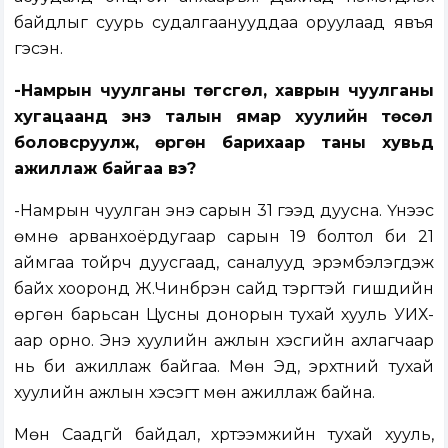
байдлыг суурь судалгаанууддаа оруулаад явъя
гэсэн.
-Намрын чуулганы төгсгөл, хаврын чуулганы
хугацаанд энэ талын ямар хуулийн төсөл
боловсруулж, өргөн барихаар таны хувьд
ажиллаж байгаа вэ?
-Намрын чуулган энэ сарын 31 гээд дуусна. Үүнээс
өмнө арванхоёрдугаар сарын 19 болтол би 21
аймгаа тойрч дуусгаад, саналууд эрэмбэлэгдэж
байх хооронд Ж.Чинбүрэн сайд тэргүүтэй гишүүдийн
өргөн барьсан Цусны донорын тухай хууль УИХ-
аар орно. Энэ хуулийн ажлын хэсгийн ахлагчаар
нь би ажиллаж байгаа. Мөн Эд, эрхтний тухай
хуулийн ажлын хэсэгт мөн ажиллаж байна.
Мөн Саадгүй байдал, хүртээмжийн тухай хууль,