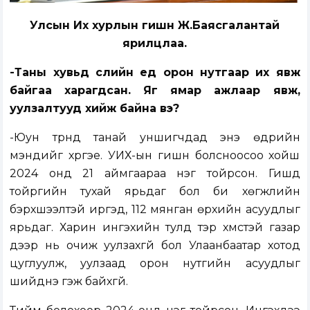
Улсын Их хурлын гишүүн Ж.Баясгалантай
ярилцлаа.
-Таны хувьд сүүлийн үед орон нутгаар их явж
байгаа харагдсан. Яг ямар ажлаар явж,
уулзалтууд хийж байна вэ?
-Юун түрүүнд танай уншигчдад энэ өдрийн
мэндийг хүргэе. УИХ-ын гишүүн болсноосоо хойш
2024 онд 21 аймгаараа нэг тойрсон. Гишүүд
тойргийн тухай ярьдаг бол би хөгжлийн
бэрхшээлтэй иргэд, 112 мянган өрхийн асуудлыг
ярьдаг. Харин ингэхийн тулд тэр хүмүүстэй газар
дээр нь очиж уулзахгүй бол Улаанбаатар хотод
цуглуулж, уулзаад орон нутгийн асуудлыг
шийднэ гэж байхгүй.