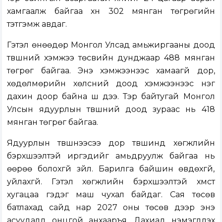
хамгаалж байгаа хүн 302 мянган төгрөгийн
тэтгэмж авдаг.
Гэтэл өнөөдөр Монгол Улсад амьжиргааны доод
түвшний хэмжээ төсвийн дунджаар 488 мянган
төгрөг байгаа. Энэ хэмжээнээс хамаагүй дор,
хөдөлмөрийн хөлсний доод хэмжээнээс нэг
дахин доор байна шүү дээ. Тэр байтугай Монгол
Улсын ядуурлын түвшний доод зураас нь 418
мянган төгрөг байгаа.
Ядуурлын түвшнээсээ дор түвшинд хөгжлийн
бэрхшээлтэй иргэдийг амьдруулж байгаа нь
өөрөө болохгүй зүйл. Барилга байшин өвдөхгүй,
уйлахгүй. Гэтэл хөгжлийн бэрхшээлтэй хүмүүст
хугацаа гэдэг маш чухал байдаг. Сая төсөв
батлахад сайд нар 2027 оны төсөв дээр энэ
асуудалд онцгой анхааръя. Дахиад нэмэгдүүлэх