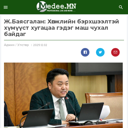
Ж.Баясгалан: Хөгжлийн бэрхшээлтэй
хүмүүст хугацаа гэдэг маш чухал
байдаг
Aдмин / Улстөр
2025.12.02