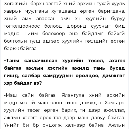
Хөгжлийн бэрхшээлтэй хүний эрхийн тухай хууль
хаврын чуулганы хугацаанд өргөн баригдана.
Хүний амь аварсан эмч хүн хуулийн буруу
тогтолцооноос болоод шоронд суусныг бид
мэднэ. Тийм болохоор энэ байдлыг байхгүй
болгохын тулд эдгээр хуулийн төслүүдийг өргөн
барьж байгаа.
-Таны санаачилсан хуулийн төсөл, ахалж
байгаа ажлын хэсгийн ажилд тань бусад
гишүүд, салбар яамдуудын оролцоо, дэмжлэг
хэр байдаг вэ?
-Маш сайн байгаа. Ялангуяа хүний эрхийн
мэдрэмжтэй маш олон гишүүн дэмждэг. Хамтарч
хуулийн төсөл өргөн барих, түүн дээр ажиллах,
ажлын хэсэгт орох тал дээр маш давуу байгаа.
Үүнийг би бүр онцолж хэлмээр байна. Ажлын