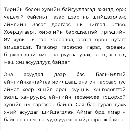
Төрийн болон хувийн байгууллагад ажилд орж
чадахгүй байсныг газар дээр нь шийдвэрлэж,
аймгийн Засаг даргаас нь чиглэл өглөө.
Хоёрдугаарт, хөгжлийн бэрхшээлтэй иргэдийн
87 хувь нь гэр хороолол, эсвэл орон нутагт
амьдардаг. Тэгэхээр гэрээсээ гарах, харааны
бэрхшээлтэй хүмүүс гал руугаа унах, түлэгдэх гээд
маш хэцүү асуудлууд байдаг.
Энэ асуудал дээр бас Баян-Өлгий
аймгийнхантайгаа ярилцаад энэ он гарсаар тус
аймаг хоёр хүнийг орон сууцны хөнгөлөлттэй
зээлд хамруулж, аймгийн төсвөөсөө тодорхой
хувийг нь гаргасан байна. Сая бас гурав дахь
хүний асуудал шийдэгдлээ. Аймаг бүрд ямар ч
байсан энэ мэт асуудлуудыг шийдвэрлэж байна.