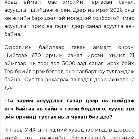
Ховд аймагт бас хүмүүсийн гаргасан санал,
асуудлыг шийдэж өгсөн. Дээр нь ирэх 2026 онд
хөгжлийн бэрхшээлтэй иргэдтэй холбоотой ямар
асуудлыг ярих вэ гэдэг дээр санал асуулга авч
байна.
Одоогийн байдлаар таван аймагт очсон.
Нийтдээ 670 орчим санал ирсэн. Үүнийг 21
аймгаар нь тооцвол 3000-аад санал ирэх байх.
Тэр бүрийг эрэмбэлээд энэ салбарт юу тулгамдаж
байна. Юуг түлхүү анхаарах вэ гэдэг дээр ажиллана
даа.
-Та зарим асуудлыг газар дээр нь шийдэж
өгч байгаа нь сайн ч гэсэн бодлого, хууль эрх
зүйн орчинд тусгах нь л чухал биз дээ?
-Яг зөв. УИХ-ын гишүүний хувьд тэр индэр дээрээс
хүний эрх, хөгжлийн бэрхшээлтэй иргэний