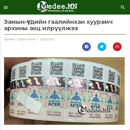
Замын-Үүдийн гаалийнхан хуурамч
архины акц илрүүлжээ
Aдмин / Орон нутаг
2026.01.07