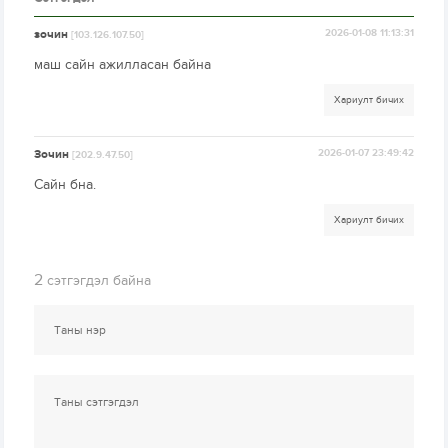
зочин
2026-01-08 11:13:31
[103.126.107.50]
маш сайн ажилласан байна
Хариулт бичих
Зочин
2026-01-07 23:49:42
[202.9.47.50]
Сайн бна.
Хариулт бичих
2
сэтгэгдэл байна