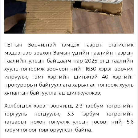
ГЕГ-ын Зөрчилтэй тэмцэх газрын статистик
мэдээгээр зөвхөн Замын-Үүдийн гаалийн газрын
Гаалийн улсын байцаагч нар 2025 онд гаалийн
хууль тогтоомж зөрчсөн нийт 1630 хэрэг зөрчил
илрүүлж, гэмт хэргийн шинжтэй 40 хэргийг
прокурорын байгууллага харьялал тогтоож хууль
хяналтын байгууллагад шилжүүлжээ.
Холбогдох хэрэг зөрчилд 2.3 тэрбум төгрөгийн
торгууль ногдуулж, 3.3 тэрбум төгрөгийн
татварыг нөхөн төлүүлж улсын төсөвт нийт 5.6
тэрум төгрөг төвлөрүүлсэн байна.