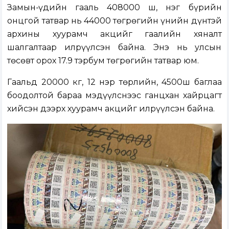
Замын-Үүдийн гааль 408000 ш, нэг бүрийн
онцгой татвар нь 44000 төгрөгийн үнийн дүнтэй
архины хуурамч акцийг гаалийн хяналт
шалгалтаар илрүүлсэн байна. Энэ нь улсын
төсөвт орох 17.9 тэрбум төгрөгийн татвар юм.
Гаальд 20000 кг, 12 нэр төрлийн, 4500ш баглаа
боодолтой бараа мэдүүлснээс ганцхан хайрцагт
хийсэн дээрх хуурамч акцийг илрүүлсэн байна.