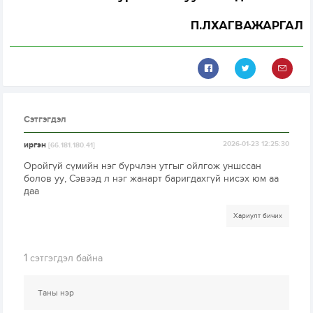
П.ЛХАГВАЖАРГАЛ
Сэтгэгдэл
иргэн
2026-01-23 12:25:30
[66.181.180.41]
Оройгүй сүмийн нэг бүрчлэн утгыг ойлгож уншссан
болов уу, Сэвээд л нэг жанарт баригдахгүй нисэх юм аа
даа
Хариулт бичих
1
сэтгэгдэл байна