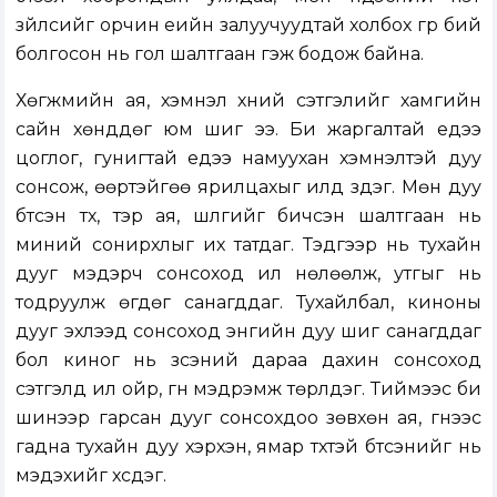
зүйлсийг орчин үеийн залуучуудтай холбох гүүр бий
болгосон нь гол шалтгаан гэж бодож байна.
Хөгжмийн ая, хэмнэл хүний сэтгэлийг хамгийн
сайн хөнддөг юм шиг ээ. Би жаргалтай үедээ
цоглог, гунигтай үедээ намуухан хэмнэлтэй дуу
сонсож, өөртэйгөө ярилцахыг илүүд үздэг. Мөн дуу
бүтсэн түүх, тэр ая, шүлгийг бичсэн шалтгаан нь
миний сонирхлыг их татдаг. Тэдгээр нь тухайн
дууг мэдэрч сонсоход илүү нөлөөлж, утгыг нь
тодруулж өгдөг санагддаг. Тухайлбал, киноны
дууг эхлээд сонсоход энгийн дуу шиг санагддаг
бол киног нь үзсэний дараа дахин сонсоход
сэтгэлд илүү ойр, гүн мэдрэмж төрүүлдэг. Тиймээс би
шинээр гарсан дууг сонсохдоо зөвхөн ая, үгнээс
гадна тухайн дуу хэрхэн, ямар түүхтэй бүтсэнийг нь
мэдэхийг хүсдэг.