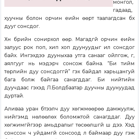
монгол,
гадаад,
хуучны болон орчин үеийн өөрт таалагдсан бүх
дууг сонсдог.
Хүн бүрийн сонирхол өөр. Магадгүй орчин үеийн
залуус рок поп, хип хоп дуунуудыг илүү сонсдог
байх. Ингэхдээ дууныхаа утга санааг ойлгож, үг,
аялгууг нь мэдэрч сонсож байна. “Би тийм
төрлийн дуу сонсдоггүй” гэх байдал харьцангуй
бага болж байгаа санагддаг. Би нийтийн
дуучдаас гэхэд Л.Болдбаатар дуучны дуунуудад
дуртай.
Аливаа уран бүтээлч дуу хөгжмөөрөө дамжуулж,
нийгэмд нөлөөлөх боломжтой санагддаг. Дуу
хөгжимгүйгээр амьдралыг төсөөлшгүй шүү дээ. Хэд
сонссон ч уйдамгүй сонсоод л баймаар дуу гэж