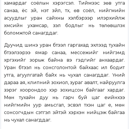
хамардаг соёлын хэрэгсэл. Тиймээс зөв утга
санаа, ёс зүй, үнэт зүйл, түүх, өв соёл, нийгмийн
асуудлыг уран сайхны хэлбэрээр илэрхийлж
хүмүүсийн ухамсар, үзэл бодлыг нь төлөвшүүлэх
боломжтой санагддаг.
Дуучид шинэ уран бүтээл гаргахад эхлээд тухайн
бүтээлээрээ ямар санаа, мессежийг нийгэмд
хүргэхийг зорьж байна вэ гэдгийг анхаардаг.
Уран бүтээл нь сонсголонтой байхаас илүү бодит
утга, агуулгатай байх нь чухал санагддаг. Үүний
дараа ая, клипний зохиол, зураг авалт, найруулга
зэрэг хоорондоо хэр зохицсон байгааг хардаг.
Мөн тухайн дуу нь гарч буй цаг үеийнхээ
нийгмийн уур амьсгал, эсвэл түүхэн цаг үе, мөн
сонсогчдын сэтгэл зүйтэй хэрхэн нийцэж байгаа
нь чухал санагддаг.