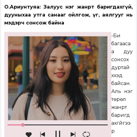
О.Ариунтуяа: Залуус нэг жанрт баригдахгүй,
дууныхаа утга санааг ойлгож, үг, аялгууг нь
мэдэрч сонсож байна
-Би
багааса
а дуу
сонсох
дуртай
хүүхэд
байсан.
Аль нэг
төрөл
жанрт
баригд
ахгүйгээ
р