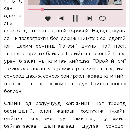
Цацагд
сан
өдөр нь
анх
сонсоход гүн сэтгэгдэлгүй төрөөгүй. Надад дууны
ая нь таалагдахгүй бол дахиж шимтэж сонсдоггүй
юм. Цахим орчинд “Гэгээн” дууны үгтэй пост,
эвлүүлэг, стори, их байлаа. Тэрийг ч тоосонгүй. Гэтэл
уран бүтээлч нь клипээ хийхдээ “Оройгүй сүм”
зохиолоос авсан мэдрэмжээрээ хийсэн гэдгийг
сонсоод дахиж сонсох сонирхол төрөөд клипийг
нь бүтэн үзсэн. Тэр үеэс хойш энэ дууг байнга сонсох
болсон.
Сүүлийн үед залуучууд хөгжмийн нэг төрөлд
баригдалгүй, олон жанрыг хослуулж, тухайн
үеийнхээ мэдрэмж, уур амьсгал, юу хийж
байгаагаасаа шалтгаалаад дуугаа сонсдог