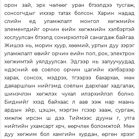
орон зай, эрх чөлөөг уран бүтээлдээ тусгаж,
сонсогчдыг ихээр татах болсон. Харин надад
сүүлийн үед уламжлалт монгол хөгжмийн
элементүүдийг орчин үеийн хөгжмийн хэлбэртэй
хослуулсан бүтээлүүд сонирхолтой санагдаж байгаа.
Жишээ нь, морин хуур, хөөмий, уртын дуу зэрэг
уламжлалт өвийг орчин үеийн поп, рок, электрон
хөгжимтэй уялдуулсан. Эдгээр нь залуучуудад
үндэсний өв соёлоо орчин цагийн хэлбэрээр
харах, сонсох, мэдрэх, түүгээрээ бахархах, мөн
даяаршлын нийгэмд соёлын дархлааг хадгалах,
шинэчлэн хөгжүүлэх чухал илэрхийлэл болно.
Биднийг хүүхэд байхаас л аав ээж нар маань
ардын зүйр, цэцэн, мэргэн үгсээр зааж, сургаж,
хүмүүжүүлж ирсэн шүү дээ. Тиймээс дууны үг, утга
нийтийн ухамсарт хүрч, өөрчлөх боломжтой. Мөн
дуу хөгжим бол хамгийн хурдан, өргөн хүрээг