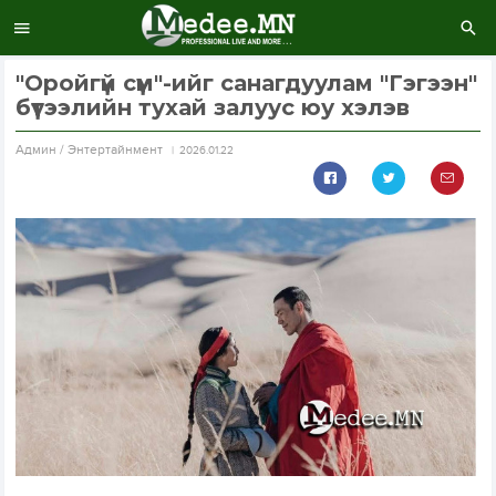
"Оройгүй сүм"-ийг санагдуулам "Гэгээн"
бүтээлийн тухай залуус юу хэлэв
Aдмин / Энтертайнмент
2026.01.22