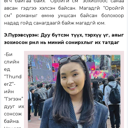
өгч байгаа байх. “Оройгүй сүм” зохиолоос санаа
авсан гэдгээ хэлсэн байсан. Магадгүй “Оройгүй
сүм” романыг өмнө уншсан байсан болохоор
надад гойд санагдаагүй байж магадгүй юм.
Э.Пүрэвсүрэн: Дуу бүтсэн түүх, тэрхүү үг, аяыг
зохиосон өрнөл нь миний сонирхлыг их татдаг
-Би
сүүлийн
үед
“Thund
erZ”-
ийн
“Гэгээн”
дууг их
сонсож
байна.