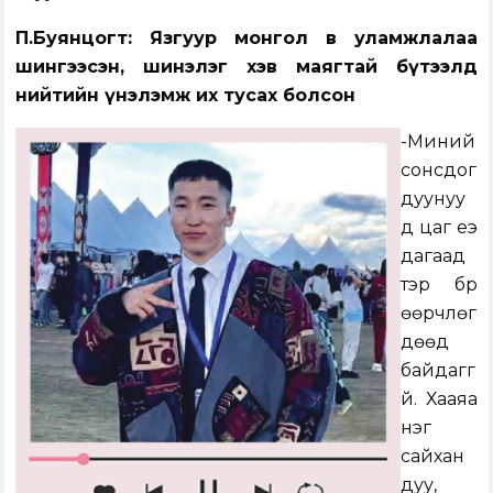
П.Буянцогт: Язгуур монгол өв уламжлалаа
шингээсэн, шинэлэг хэв маягтай бүтээлд
нийтийн үнэлэмж их тусах болсон
-Миний
сонсдог
дуунуу
д цаг үеэ
дагаад
тэр бүр
өөрчлөг
дөөд
байдаггү
й. Хааяа
нэг
сайхан
дуу,