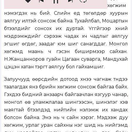
хөгжим
нэмэгдэх нь бий. Сүүлийн үед төгөлдөр хуурын
аялгуу илүүтэй сонсож байна. Тухайлбал, Моцартын
бүтээлүүдийг сонсох их дуртай. Үггүйгээр хүний
мэдрэмжүүдийг сэрээж чадах хүч чадлыг аялгуу
эгшиг өгдөг, заадаг юм шиг санагддаг. Монгол
хөгжмүүд маань ч гэсэн биширмээр сайхан.
Н.Жанцанноров гуайн Цагаан суварга, Мандухай
цэцэн хатан тэргүүт аялгуу бол гайхамшиг.
Залуучууд өөрсдийн дотоод хүнээ чагнаж түүндээ
таалагдах янз бүрийн хөгжим сонсож байгаа байх.
Гэхдээ бидний анзаарч байгаачлан язгуур чанар,
монгол өв уламжлалаа шингээсэн, шинэлэг хэв
маягтай бүтээлүүдэд нийтийн үнэлэмж их хандах
болсон байна. Энэ нь ч сайн хэрэг. Мэдээж дуу
хөгжим, урлаг уран сайхны нэг шид нь нийгэмд