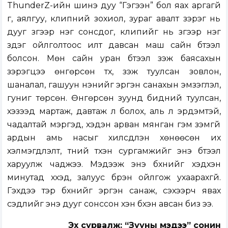
ThunderZ-ийн шинэ дуу “Гэгээн” бол яах аргагүй
үг, аялгуу, клипний зохиол, зураг авалт зэрэг нь
дууг зүгээр нэг сонсдог, клипийг нь зүгээр нэг
үздэг ойлголтоос илт давсан маш сайн бүтээл
болсон. Мөн сайн уран бүтээл үзэж баясахын
зэрэгцээ өнгөрсөн түүх, үзэж туулсан зовлон,
шаналал, гашуун үнэнийг эргэн санахын эмзэглэл,
гуниг төрсөн. Өнгөрсөн зуунд бидний туулсан,
хэзээд мартаж, давтаж үл болох, аль л эрдэмтэй,
чадалтай мэргэд, хэдэн арван мянган гэм зэмгүй
ардын амь насыг хилсдүүлэн хөнөөсөн их
хэлмэгдүүлэлт, түүний түүхэн сургамжийг энэ бүтээл
харуулж чаджээ. Мэдээж энэ бүхнийг хэдхэн
минутад хүүхэд, залуус бүрэн ойлгож ухаарахгүй.
Гэхдээ тэр бүхнийг эргэн санаж, сэхээрч явах
сэдлийг энэ дууг сонссон хэн бүхэн авсан биз ээ.
Эх сурвалж: “Зууны мэдээ” сонин