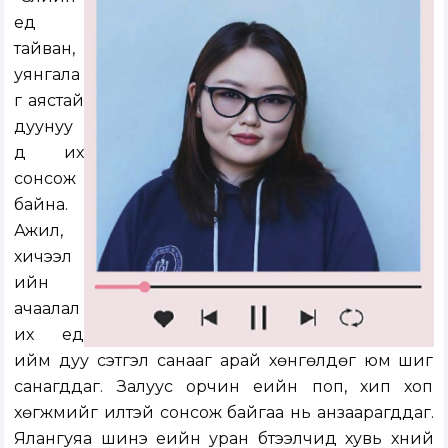
үед
тайван,
уянгала
г аястай
дуунуу
д их
сонсож
байна.
Ажил,
хичээл
ийн
ачаалал
их үед
ийм дуу сэтгэл санааг арай хөнгөлдөг юм шиг
санагддаг. Залуус орчин үеийн поп, хип хоп
хөгжмийг илүүтэй сонсож байгаа нь анзаарагддаг.
Ялангуяа шинэ үеийн уран бүтээлчид хувь хүний