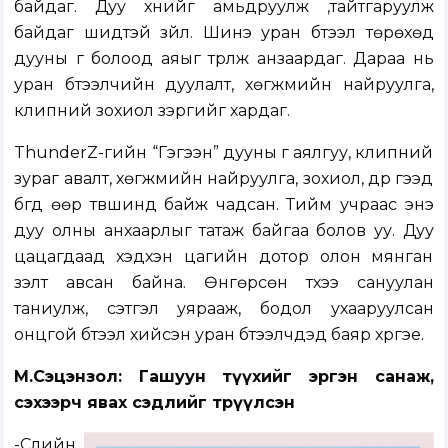
байдаг. Дуу хүнийг амьдруулж ,тайтгаруулж
байдаг шидтэй зүйл. Шинэ уран бүтээл төрөхөд
дууны үг болоод аяыг түрүүлж анзаардаг. Дараа нь
уран бүтээлчийн дуулалт, хөгжмийн найруулга,
клипний зохиол зэргийг хардаг.
ThunderZ-гийн “Гэгээн” дууны үг аялгуу, клипний
зураг авалт, хөгжмийн найруулга, зохиол, дүр гээд
бүгд өөр түвшинд байж чадсан. Тийм учраас энэ
дуу олны анхаарлыг татаж байгаа болов уу. Дуу
цацагдаад хэдхэн цагийн дотор олон мянган
үзэлт авсан байна. Өнгөрсөн түүхээ сануулан
таниулж, сэтгэл уярааж, бодол ухааруулсан
онцгой бүтээл хийсэн уран бүтээлчдэд баяр хүргэе.
М.Сэцэнзол: Гашуун түүхийг эргэн санаж,
сэхээрч явах сэдлийг төрүүлсэн
-Сүүлийн