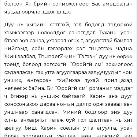
болсон. Хүн бүрийн сонирхол өөр. Бас амьдралын
явцад өөрчлөгддөг шүү дээ.
Дуу нь хүмүүсийн сэтгэхүй, үзэл бодолд тодорхой
хэмжээгээр нөлөөлдөг санагддаг. Тухайн уран
бүтээл зөв санаа, ухаарал өгөх үг, агуулгатай байвал
нийгэмд соён гэгээрүүлэх үүрэг гүйцэтгэж чадна.
Жишээлбэл, ThunderZ-ийн “Гэгээн” дуу нь өөрөө
тренд болоод зогсохгүй, “Оройгүй сүм” зохиолоос
сэдэвлэсэн гэх утга агуулгаараа залуучуудыг ном
унших, өнгөрсөн түүхийнхээ тухай ярилцахад
нөлөөлж байна. Би “Оройгүй сүм” романыг мэддэг
ч бүтнээр нь уншиж байгаагүй. Харин энэ дууг
сонссоныхоо дараа номын дэлгүүр орж заавал авч
уншмаар санагдсан. Миний бодлоор энэ дуу
олны анхаарлыг татаж буй гол шалтгаан нь хит
аялгуу биш. Харин соёлын утга агуулга, уран
бүтээл хоорондын уялдаа, мөн үндэсний үнэт