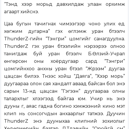
“Тэнд хээр морьд давхилдаж улаан орхимж
агаарт хийснэ.
Цаа бугын тачигнах чимээгээр чоно улих үед
хөгжим дугарна” гэх өгүүлэмж уран бүтээлч
ThunderZ-гийн “Тэнгри” цомгийг санагдуулна.
ThunderZ гэх уран бүтээлийн нэрээрээ олноо
танигдаж буй уран бүтээлч Б.Өлзий-Учрал
өнгөрсөн оны хоёрдугаар сард “Тэнгри”
цомгийнхоо анхны уран бүтээл “Жүрээм” дуугаа
цацсан билээ. Түүнээс хойш “Даяга”, “Хээр морь”
дуугаараа олон сая хандалт аваад байсан бол энэ
сарын 13-нд цацсан “Гэгээн” дуугаараа олны
талархлыг хүлээгээд байгаа юм. Учир нь энэ
дууны үг, аяас гадна богино хэмжээний кино мэт
клип нь сонсогчдын анхаарлыг татжээ. Дуучин
ThunderZ энэ дууныхаа клипний зохиолыг
Хөдөлмөрийн баатар Л.Түдэвийн “Оройгүй сүм”