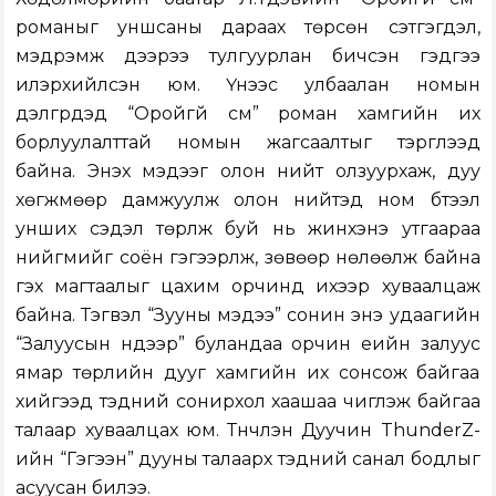
романыг уншсаны дараах төрсөн сэтгэгдэл,
мэдрэмж дээрээ тулгуурлан бичсэн гэдгээ
илэрхийлсэн юм. Үүнээс улбаалан номын
дэлгүүрүүдэд “Оройгүй сүм” роман хамгийн их
борлуулалттай номын жагсаалтыг тэргүүлээд
байна. Энэхүү мэдээг олон нийт олзуурхаж, дуу
хөгжмөөр дамжуулж олон нийтэд ном бүтээл
унших сэдэл төрүүлж буй нь жинхэнэ утгаараа
нийгмийг соён гэгээрүүлж, зөвөөр нөлөөлж байна
гэх магтаалыг цахим орчинд ихээр хуваалцаж
байна. Тэгвэл “Зууны мэдээ” сонин энэ удаагийн
“Залуусын нүдээр” буландаа орчин үеийн залуус
ямар төрлийн дууг хамгийн их сонсож байгаа
хийгээд тэдний сонирхол хаашаа чиглэж байгаа
талаар хуваалцах юм. Түүнчлэн Дуучин ThunderZ-
ийн “Гэгээн” дууны талаарх тэдний санал бодлыг
асуусан билээ.