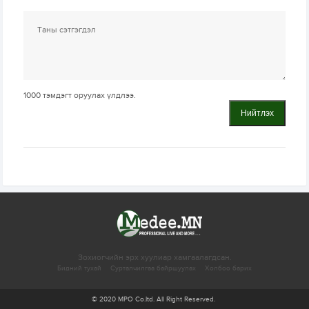
1000
тэмдэгт оруулах үлдлээ.
Нийтлэх
Зохиогчийн эрх хуулиар хамгаалагдсан.
Бидний тухай
Сурталчилгаа байршуулах
Холбоо барих
© 2020 MPO Co.ltd. All Right Reserved.