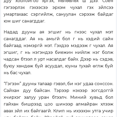
дуу хоолойгоо хүргэх, нөлөөлөх шүү дээ. Соён
гэгээрүүлэх гэхээсээ эрхэм чухал гэх зүйлсээ
умартахаас сэргийлж, сануулан сэрээж байдаг
юм шиг санагддаг.
Надад дууны ая эгшиг нь үгнээс чухал мэт
санагддаг. Ая нь амьгүй бол үг нь хэдий сайн
байгаад нэмэргүй мэт. Гэхдээ мэдээж үг чухал. Ая
эгшиг, үг нь нэгэндээ биежин нийлж нэг болж
чадсан бүтээл л урт насалдаг байх. Дээр нь сэдэв,
буюу хөндөж буй асуудал, юуны тухай өгүүлж буй
нь бас чухал.
“Гэгээн” дууны талаар гэвэл, би нэг удаа сонссон.
Сайхан дуу байсан. Тэрээр үнэхээр зогсдоггүй
хүчирхэг залуу уран бүтээлч. Миний хувьд бол
гайхан бишрээд цоо шинээр алмайран хүлээж
авах зүйл их байгаагүй. Клип нь ихээхэн утга учир