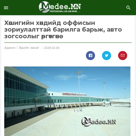
Хөшигийн хөндийд оффисын
зориулалттай барилга барьж, авто
зогсоолыг өргөтгөнө
Aдмин / Эдийн засаг
2026.02.04