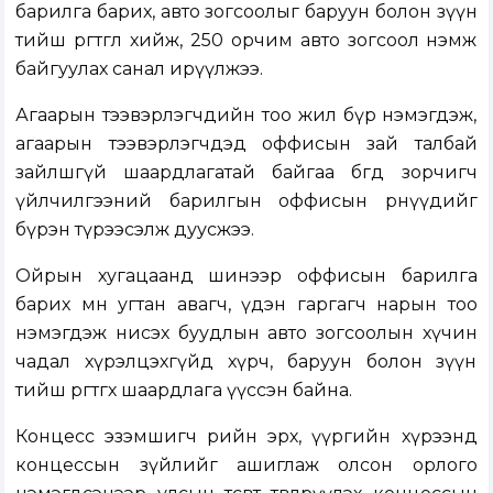
барилга барих, авто зогсоолыг баруун болон зүүн
тийш өргөтгөл хийж, 250 орчим авто зогсоол нэмж
байгуулах санал ирүүлжээ.
Агаарын тээвэрлэгчдийн тоо жил бүр нэмэгдэж,
агаарын тээвэрлэгчдэд оффисын зай талбай
зайлшгүй шаардлагатай байгаа бөгөөд зорчигч
үйлчилгээний барилгын оффисын өрөөнүүдийг
бүрэн түрээсэлж дуусжээ.
Ойрын хугацаанд шинээр оффисын барилга
барих мөн угтан авагч, үдэн гаргагч нарын тоо
нэмэгдэж нисэх буудлын авто зогсоолын хүчин
чадал хүрэлцэхгүйд хүрч, баруун болон зүүн
тийш өргөтгөх шаардлага үүссэн байна.
Концесс эзэмшигч өөрийн эрх, үүргийн хүрээнд
концессын зүйлийг ашиглаж олсон орлого