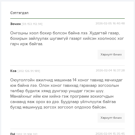
Сэтгэгдэл
Зочин
2026-02-05 16:40:48
[59.153.112.94]
Онгоцны хоол бохир болсон байна лээ. Худагтай газар,
бохирын зайлуулах шугамгүй газарт хийсэн хоолноос хог
гарч ирж байгаа.
Хариулт бичих
Kca
2026-02-04 16:37:28
[202.126.91.189]
Оюутолгойн ажилчид машинаа 14 хоног тавиад явчихдаг
юм байна лээ. Олон хоног тавихад гарахаар зогсоолын
төлбөр будилж хямд дүнгээр уншдаг гэсэн шүү.
Манайхныг ийм юм хийнэ гэж программ зохиогчдын
санаанд яаж орох вэ дээ. Буудлаар үйлчлүүлж байгаа
бусад машинууд зогсох зогсоол олдохоо байсан.
Хариулт бичих
Dd
2026-02-04 15:35:45
[202.21.108.32]