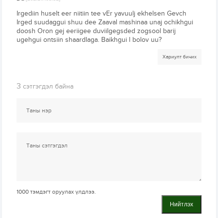
Irgediin huselt eer niitiin tee vEr yavuulj ekhelsen Gevch
Irged suudaggui shuu dee Zaaval mashinaa unaj ochikhgui
doosh Oron gej eeriigee duviilgegsded zogsool barij
ugehgui ontsiin shaardlaga. Baikhgui l bolov uu?
Хариулт бичих
3
сэтгэгдэл байна
1000
тэмдэгт оруулах үлдлээ.
Нийтлэх