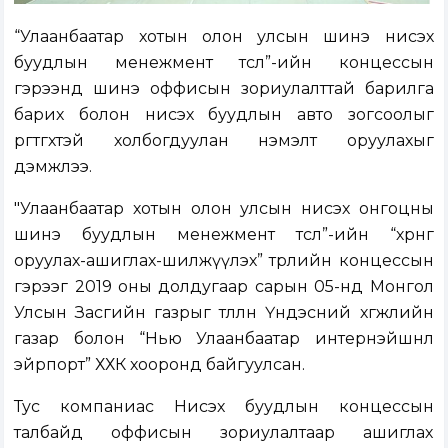
“Улаанбаатар хотын олон улсын шинэ нисэх
буудлын менежмент төсөл”-ийн концессын
гэрээнд шинэ оффисын зориулалттай барилга
барих болон нисэх буудлын авто зогсоолыг
өргөтгөхтэй холбогдуулан нэмэлт оруулахыг
дэмжлээ.
"Улаанбаатар хотын олон улсын нисэх онгоцны
шинэ буудлын менежмент төсөл”-ийн “хөрөнгө
оруулах-ашиглах-шилжүүлэх” төрлийн концессын
гэрээг 2019 оны долдугаар сарын 05-нд Монгол
Улсын Засгийн газрыг төлөөлөн Үндэсний хөгжлийн
газар болон “Нью Улаанбаатар интернэйшнл
эйрпорт” ХХК хооронд байгуулсан.
Тус компаниас Нисэх буудлын концессын
талбайд оффисын зориулалтаар ашиглах