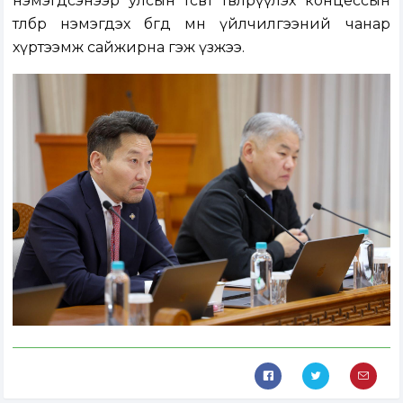
нэмэгдсэнээр улсын төсөвт төвлөрүүлэх концессын
төлбөр нэмэгдэх бөгөөд мөн үйлчилгээний чанар
хүртээмж сайжирна гэж үзжээ.