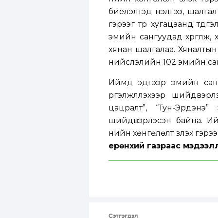
биелэлтэд үнэлгээ, шалга
гэрээг түр хугацаанд түд
эмийн сангуудад хүргүүлж
хянан шалгалаа. Хяналтын 
нийслэлийн 102 эмийн санг
Иймд эдгээр эмийн санг
үргэлжлүүлэхээр шийдвэрл
цацралт”, “Тун-Эрдэнэ
шийдвэрлэсэн байна. И
үнийн хөнгөлөлт үзүүлэх гэ
ерөнхий газраас мэдээлл
Сэтгэгдэл