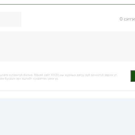
0
сэтгэ
лага хүлээхгүй болно. Манай сайт ХХЗХ-ны журмын дагуу зүй зохисгүй зарим үг,
дээ бусдын эрх ашгийг хүндэтгэн үзнэ үү.