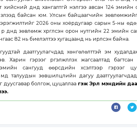
лт хийсний дүнд хангалтгүй үнэлгээ авсан 124 эмийн
гэлзүүлээд байсан юм. Улсын байцаагчийн зөвлөмжий
, хэрэгжилтийг 2026 оны хоёрдугаар сарын 5-ны өд
үр дүнд зөвлөмж хүргүүлсэн орон нутгийн 22 эмийн сан
аас 82 нь биелэлтээ хугацаанд нь ирүүлсэн байна.
уудтай даатгуулагчдад хөнгөлөлттэй эм худалдах
эв. Харин гэрээг үргэлжлүүлэх жагсаалтад багтсан
” эмийн сангууд өөрсдийн хүсэлтээр гэрээг цу
ймд талуудын зөвшилцлийн дагуу даатгуулагчда
рээг дуусгавар болгож, цуцаллаа
гэж Эрүүл мэндийн да
ээ.