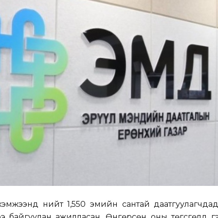
эмжээнд нийт 1,550 эмийн сантай даатгуулагчда
гэрээ байгуулан ажилласан. Өнгөрсөн оны төгсгөлд 