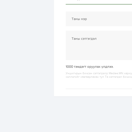
1000
тэмдэгт оруулах үлдлээ.
Уншигчдын бичсэн сэтгэгдэлд Medee.MN хариуц
хэллэгийг хязгаарласан тул Та сэтгэгдэл бичих