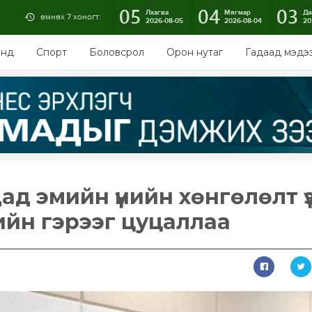
05
04
03
Лхагва
Мягмар
Да
өмнөх 7 хоногт:
2026-08-05
2026-08-04
20
энд
Спорт
Боловсрол
Орон нутаг
Гадаад мэдэ
д эмийн үнийн хөнгөлөлт үзү
ийн гэрээг цуцаллаа