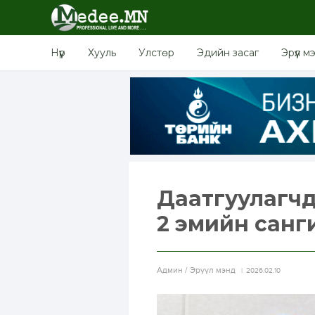
Нүүр
Хууль
Улстөр
Эдийн засаг
Эрүүл м
Даатгуулагчда
2 эмийн санг
Aдмин / Эрүүл мэнд
2026.02.10