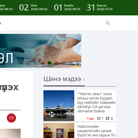
02
01
31
ваа
Ням
Бямба
Баасан
26-08-03
2026-08-02
2026-08-01
2026-07-31
э
Шинэ мэдээ
үлэх
“Чингис хаан” олон
улсын нисэх буудал
руу нийтийн тээврийн
автобус 24 цагаар
үйлчилж байна
1 цаг
1
0
Нийслэлийн
цэцэрлэгийн цахим
бүртгэл энэ сарын 10-