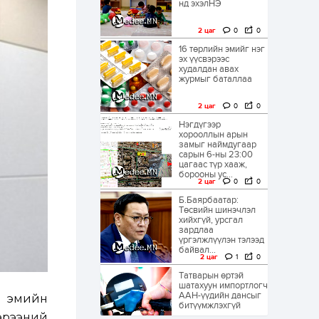
нд эхэлНЭ
2 цаг
0
0
16 төрлийн эмийг нэг
эх үүсвэрээс
худалдан авах
журмыг баталлаа
2 цаг
0
0
Нэгдүгээр
хорооллын арын
замыг наймдугаар
сарын 6-ны 23:00
цагаас түр хааж,
борооны ус...
2 цаг
0
0
Б.Баярбаатар:
Төсвийн шинэчлэл
хийхгүй, урсгал
зардлаа
үргэлжлүүлэн тэлээд
байвал...
2 цаг
1
0
Татварын өртэй
шатахуун импортлогч
ААН-үүдийн дансыг
д эмийн
битүүмжлэхгүй
гэрээний