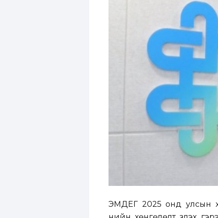
ЭМДЕГ 2025 онд улсын х
үнийн хөнгөлөлт үзүүлэх 