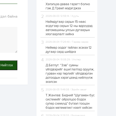
Хэлэлцээ даваа гарагт болно
Өнгөрсөн сард
гэж Д.Трамп мэдэгджээ
1,439.2 кг үнэт
металл худалдан
гдэл байна
авчээ
2026-08-03 12:58:14 / Хууль
Наймдугаар сарын 15-наас
есдүгээр сарын 12-ны өдрүүдэд
1 өдөр
0
0
автомашины улсын дугаарын
Б.Найдалаа: Энэ
хязгаарлалт хийнэ
өвөл илүү хүнд байж
магадгүй учир төр,
2026-08-04 17:26:48 / Гадаад мэдээ
эрчим хүчний
байгууллагууд, иргэд
Неймар зодог тайлах эсэхээ 12
бэлтгэлээ...
дугаар сард шийднэ
1 өдөр
5
0
2026-08-04 10:08:29 / Улстөр
Өнөөдөр сондгой
тоогоор төгссөн
Д.Батлут: “Зэв” сумны
Нийтлэх
автомашинтай иргэд
үйлдвэрийг ашиглалтад оруулж,
бензин авна
гурван нэр төрлийг үйлдвэрлэн
дотоодын хэрэгцээнд нийлүүлж
1 өдөр
0
0
эхэлсэн
ЗГ: Шатахууны
2026-08-05 11:49:38 / Эдийн засаг
хангамж,
нийлүүлэлтийг
Т.Жанлав: Бидний "Шугаман бус
тогтворжуулах
системийг ойролцоо бодох
асуудлыг хэлэлцэж
супер схемүүд" бүтээл тооцон
байна
бодох математикт нээлт хийсэн
1 өдөр
0
0
Т.Жанлав: Бидний
2026-08-04 11:28:33 / Боловсрол