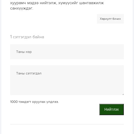
хуурамч мэдээ нийтэлж, хүмүүсийг шантаажилж
санхүүждэг.
Хариулт бичих
1
сэтгэгдэл байна
1000
тэмдэгт оруулах үлдлээ.
Нийтлэх