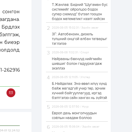
Т.Жанлав: Бидний "Шугаман бус
Худалдагч
системийг ойролцоо бодох
Н.Амарзаяа:
д сонгон
супер схемүүд" бүтээл тооцон
Дэлгүүрийн 32
хуудастай өрийн
агдана.
бодох математикт нээлт хийсэн
дэвтэр долоо хоногт
рдүүлэх
л дүүрдэг
2026-08-05 15:02:31 / Эдийн засаг
1 өдөр
0
0
элтгэж,
ЗГ: Автобензин, дизель
Б.Хулан дэлхийн
түлшний онцгой албан татварыг
аварга боллоо
ан биеэр
тэглэлээ
хиолдолд
2026-08-08 11:32:31 / Спорт
Найрааны бөхчүүд нийгмийн
1 өдөр
0
0
шившиг болон гадуурхагдаж
эхэллээ
Р.Даваадорж: Энэ
-262916
намрын экспортын
орлого Монголд
2026-08-05 12:11:05 / Улстөр
боломж олгож болох
Б.Найдалаа: Энэ өвөл илүү хүнд
юм
байж магадгүй учир төр, эрчим
1 өдөр
0
2
хүчний байгууллагууд, иргэд
бэлтгэлээ сайн хангах нь зүйтэй
Автомашины улсын
дугаар сондгой
2026-08-05 12:57:50 / Нүүр
тоогоор төгссөн бол
өнөөдөр шатахуун
Европ дахь монголчуудын
авна
соёлын наадам боллоо
1 өдөр
0
0
2026-08-05 15:06:04 / Эдийн засаг
04-01 12:24:52
Н.Номтойбаяр: