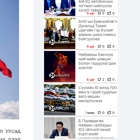
АИ-92 автобензин
тогтмол нийлүүлэх
хүсэлт тавилаа
5 цаг
0
0
АНУ-ын Ерөнхийлөгч
Дональд Трамп
цэргийн гэр бүлийг
дэмжих шинэ комисс
байгууллаа
6 цаг
0
0
Найрааны бөхчүүд
нийгмийн шившиг
болон гадуурхагдаж
эхэллээ
6 цаг
2
0
Сүүлийн 10 жилд 700
мянга гаруй суудлын
авто машин
импортолжээ
1 өдөр
0
0
Б.Пүрэвдагва:
Найман салбарын
103 үйлчилгээний
л Улсад
бүртгэлийг
цуцалснаар бизнес
х, дээд