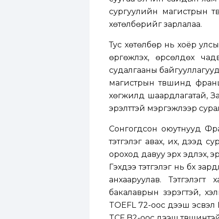
сургуулийн магистрын тү
хөтөлбөрийг зарлалаа.
Тус хөтөлбөр нь хоёр улс
өргөжүүлэх, өрсөлдөх ча
судалгааны байгууллагууд
магистрын түвшинд фран
хөгжилд шаардлагатай, Зас
эрэлттэй мэргэжлээр сура
Сонгогдсон оюутнууд Фр
тэтгэлэг авах, их, дээд 
ороход давуу эрх эдлэх, э
Гэхдээ тэтгэлэг нь бүх зард
анхааруулав. Тэтгэлэгт
бакалаврын зэрэгтэй, хэ
TOEFL 72-оос дээш эсвэл 
TCF B2-оос дээш түвшинтэ