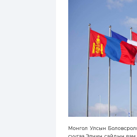
Монгол Улсын Боловсрол
суугаа Элчин сайдын яам