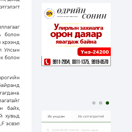
эрхлэхэд таатай...
1 өдөр
1
0
тгэлэгт
Долдугаар сард
709.503 зөрчил
бүртгэгджээ
иллагааг
ь болон
1 өдөр
0
0
 хүрээнд
Цалинтай ээжийн 50
мянган төгрөгийн
л Улсын
тэтгэмжийг 500
мянгад хүргэх
эх болон
өргөдөлд санал авч
эхэлжээ
1 өдөр
2
0
Б.Түмэн-Өлзий: Олон
врогийн
улсад хуримтлуулсан
мэдлэг, туршлагаа эх
 байранд
орныхоо хөгжилд
зориулна
гагдана.
1 өдөр
0
0
длагатайг
Алтны үнэ дөрвөн
н байх,
улирал дараалан
өсөж байна
й хувьд
Их уншсан
Их сэтгэгдэлтэй
LF эсвэл
2026-08-05 11:49:38 / Эдийн засаг
1 өдөр
0
0