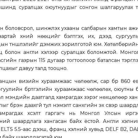
вшинд суралцах оюутнуудыг сонгон шалгаруулах тэ
ын боловсрол, шинжлэх ухааны салбарын хамтын аж
двартай хүний нөөцийг бэлтгэх, их, дээд сургуул
ын түншлэлийг дэмжих зорилготой юм. Хөтөлбөрийн
ц болон англи хэлээр суралцах боломжтой. Монго
гийн газрын 115 дугаар тогтоолоор баталсан тэргүүл
лцахыг давуу талд тооцно.
анцын визийн хураамжаас чөлөөлж, сар бүр 860 е
сургуулийн бүртгэлийн хураамжаас чөлөөлөх, оюутны
рүүл мэндийн даатгалд хамрагдах зэрэг нөхцөлөөр хан
лыг бүрэн даахгүй тул нэмэлт санхүүгийн эх үүсвэр шаар
 хамрагдах хүсэлт гаргагч нь Монгол Улсын иргэ
лний шаардлага хангасан байх ёстой. Англи хэлни
IELTS 5.5-аас дээш, франц хэлний хувьд DELF B2, DA
й байх шаардлагатай юм.