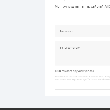
Монголчууд аа, та нар хайртай АН
1000
тэмдэгт оруулах үлдлээ.
Уншигчдын бичсэн сэтгэгдэлд Medee.MN хариуц
хэллэгийг хязгаарласан тул Та сэтгэгдэл бичих