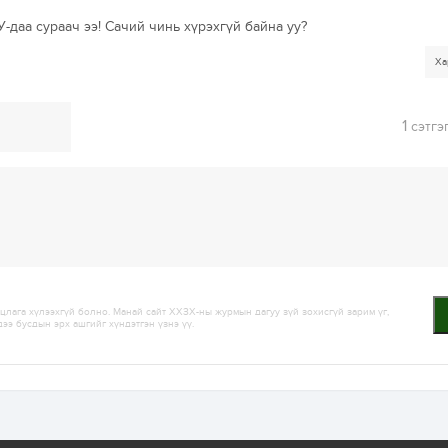
У-даа сураач ээ! Сачий чинь хүрэхгүй байна уу?
Ха
1
сэтгэ
лага хүлээхгүй болно. Манай сайт ХХЗХ-ны журмын дагуу зүй зохисгүй зарим үг,
дээ бусдын эрх ашгийг хүндэтгэн үзнэ үү.