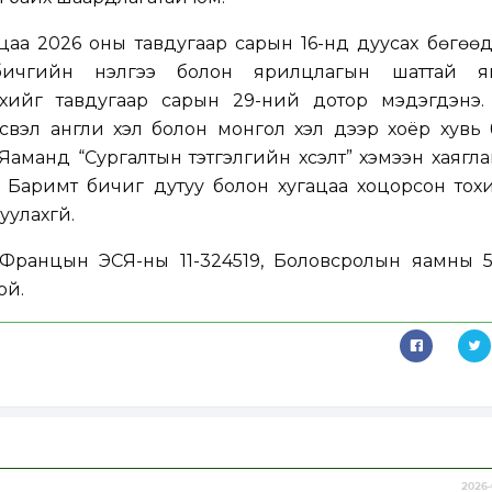
ацаа 2026 оны тавдугаар сарын 16-нд дуусах бөгөө
бичгийн үнэлгээ болон ярилцлагын шаттай яв
ийг тавдугаар сарын 29-ний дотор мэдэгдэнэ. Бү
вэл англи хэл болон монгол хэл дээр хоёр хувь б
манд “Сургалтын тэтгэлгийн хүсэлт” хэмээн хаягл
й. Баримт бичиг дутуу болон хугацаа хоцорсон то
улахгүй.
Францын ЭСЯ-ны 11-324519, Боловсролын яамны 51
ой.
2026-