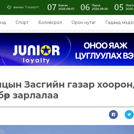
07
06
05
Баасан
Пүрэв
Лхагв
өмнөх 7 хоногт:
2026-08-07
2026-08-06
2026-
энд
Спорт
Боловсрол
Орон нутаг
Гадаад мэдэ
нцын Засгийн газар хооро
лбөр зарлалаа