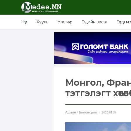
Нүүр
Хууль
Улстөр
Эдийн засаг
Эрүүл м
Монгол, Фра
тэтгэлэгт хөтө
Aдмин / Боловсрол
2026.03.31