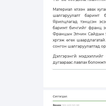
Материал хүлээн авах хуг
шалгаруулалт баримт 
Ярилцлагад тэнцсэн эсэх
баримт бичгийг франц эс
Францын Элчин Сайдын Яа
хүргэж өгөх шаардлагата
сонгон шалгаруулалтад ору
Дэлгэрэнгүй мэдээллийг 
дугаараас лавлах боломжт
Сэтгэгдэл
Зочин
[103.229.121.38]