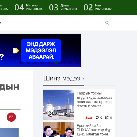
04
03
02
а
Мягмар
Даваа
Ням
08-05
2026-08-04
2026-08-03
2026-08-02
э
Шинэ мэдээ
ндын
Газрын тосны
агуулахууд эхнээсээ
ашиглалтад ороход
бэлэн болжээ
1 цаг
0
0
Ерөнхий сайд
БНХАУ-аас сар бүр
12-15 мянган тонн