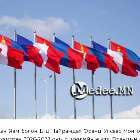
ын Яам болон Бүгд Найрамдах Франц Улсаас Монго
 хамтран 2026-2027 оны хичээлийн жилд Францын и