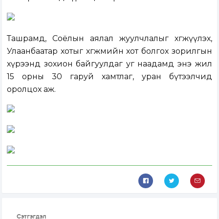
Ташрамд, Соёлын аялал жуулчлалыг хөгжүүлэх,
Улаанбаатар хотыг хөгжмийн хот болгох зорилгын
хүрээнд зохион байгуулдаг уг наадамд энэ жил
15 орны 30 гаруй хамтлаг, уран бүтээлчид
оролцох аж.
Сэтгэгдэл