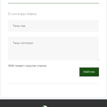
0
сэтгэгдэл байна
1000
тэмдэгт оруулах үлдлээ.
Нийтлэх