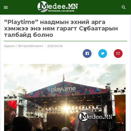
“Playtime” наадмын эхний арга
хэмжээ энэ ням гарагт Сүхбаатарын
талбайд болно
Aдмин / Энтертайнмент
2026.04.09