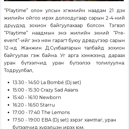
“Playtime” олон улсын хөгжмийн наадам 21 дэх
жилийн ойгоо ирэх долоодугаар сарын 2-4-ний
өдрүүдэд зохион байгуулахаар болсон. Тэгвэл
“Playtime” наадмын энэ жилийн эхний “Pre-
event”-ийг энэ ням гарагт буюу дөрөвдүгээр сарын
12-нд Жанжин Д.Сүхбаатарын талбайд зохион
байгуулах гэж байна. Уг арга хэмжээнд дараах
уран бүтээлчид уран бүтээлээ толилуулна.
Тодруулбал,
13:30 - 14:50 La Bombé (Dj set)
15:00 - 15:30 Crazy Sad Asians
15:40 - 16:10 Newborn
16:20 - 16:50 Starru
17:00 - 17:40 The Lemons
17:50 - 19:00 EBA (Dj set) зэрэг хамтлаг, уран
бүтээлчид хүрэлцэн ирэх юм.