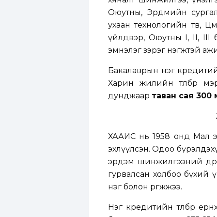
Оюутны, Эрдмийн сургал
ухаан технологийн төв, Цө
үйлдвэр, Оюутны I, II, II
эмнэлэг зэрэг нэгжтэй аж
Бакалаврын нэг кредитийн
Харин жилийн төлбөр мэ
дунджаар
таван сая 300 
ХААИС нь 1958 онд Мал э
эхлүүлсэн. Одоо бүрэлдэхү
эрдэм шинжилгээний дөрв
гурвалсан холбоо бүхий ү
нэг болон өргөжжээ.
Нэг кредитийн төлбөр ер