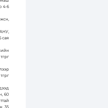
 маш
2 өдөр
0
0
р 4-6
АНУ 50 гаруй улсын
иргэдэд хамаарах
визийн барьцаа
төлбөрийг 20 мянган
сөн,
ам.доллар болгон
нэмэгдүүлжээ
2 өдөр
1
0
АНУ,
Д.Батлут: “Зэв”
сумны үйлдвэрийг
6 сая
ашиглалтад оруулж,
гурван нэр төрлийг
үйлдвэрлэн
дотоодын...
есийн
2 өдөр
3
1
өгрөг
Согтуугаар тээврийн
хэрэгсэл жолоодож
явсан 71 этгээдийг
илрүүлжээ
лээр
өгрөг
3 өдөр
0
0
Хэлэлцээ даваа
гарагт болно гэж
дээд
Д.Трамп мэдэгджээ
н, 60
ттай
3 өдөр
1
0
н 35