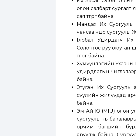
Их Засаг Олон Улсын 
олон салбарт сургалт 
сая төгрөг байна.
Мандах Их Сургууль н
чансаа өндөр сургууль. Жи
Глобал Удирдагч Их С
Солонгос руу оюутан ши
төгрөг байна.
Хүмүүнлэгийн Ухааны И
удирдлагын чиглэлээр у
байна.
Этүгэн Их Сургууль 
сүүлийн жилүүдэд эрчим
байна.
Эм Ай Ю (MIU) олон у
сургууль нь бакалаврын
орчим багшийн бүрэ
явуулж байна. Сургу