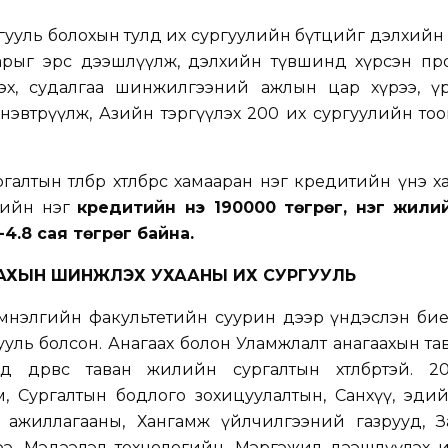
гууль болохын тулд их сургуулийн бүтцийг дэлхий
нарыг эрс дээшлүүлж, дэлхийн түвшинд хүрсэн пр
х, судалгаа шинжилгээний ажлын цар хүрээ, үр ө
нэвтрүүлж, Азийн тэргүүлэх 200 их сургуулийн то
алтын төлбөр хөтөлбөрөөсөө хамааран нэг кредитийн үнэ 
дийн нэг
кредитийн үнэ 190000 төгрөг, нэг жили
4.8 сая төгрөг байна.
АХЫН ШИНЖЛЭХ УХААНЫ ИХ СУРГУУЛЬ
мнэлгийн факультетийн суурин дээр үндэслэн бие
ууль болсон. Анагаах болон Уламжлалт анагаахын та
 дөрвөөс таван жилийн сургалтын хөтөлбөртэй. 2
, Сургалтын бодлого зохицуулалтын, Санхүү, эдий
 ажиллагааны, Хангамж үйлчилгээний газрууд, За
ээ, Мэдээлэл технологийн, Мэргэжил дээшлүүлэх и