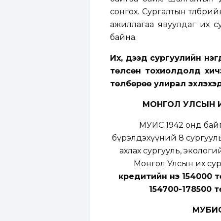
сонгох. Сургалтын төлбөр
ажиллагаа явуулдаг их су
байна.
Их, дээд сургуулийн нэг
төлсөн тохиолдолд хичэ
төлбөрөө улирал эхлэхэд
МОНГОЛ УЛСЫН И
МУИС 1942 онд бай
бүрэлдэхүүний 8 сургууль,
ахлах сургууль, экологий
Монгол Улсын их су
кредитийн үнэ 154000 
154700-178500 т
МУБИС