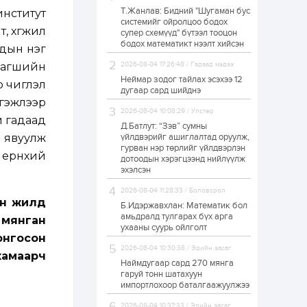
Т.Жанлав: Бидний "Шугаман бус
нститут
ЗГ: Автобензин,
системийг ойролцоо бодох
дизель түлшний
, хөгжил
супер схемүүд" бүтээл тооцон
онцгой албан
татварыг тэглэлээ
бодох математикт нээлт хийсэн
удын нэг
 Багшийн
2026-08-04 17:26:48 / Гадаад мэдээ
1 өдөр
2
0
Неймар зодог тайлах эсэхээ 12
о чиглэл
З.Мэндсайхан:
дугаар сард шийднэ
Хүнсний нөөцийг
ргэжлээр
бэлтгэх агуулах,
2026-08-04 10:08:29 / Улстөр
зоорь бэлтгэх ААН-
й гадаад
үүдэд хөнгөлөлттэй
Д.Батлут: “Зэв” сумны
зээл олгоно
 явуулж
үйлдвэрийг ашиглалтад оруулж,
1 өдөр
1
0
гурван нэр төрлийг үйлдвэрлэн
ерөнхий
дотоодын хэрэгцээнд нийлүүлж
Европ дахь
монголчуудын
эхэлсэн
соёлын наадам
боллоо
2026-08-04 11:28:33 / Боловсрол
йн жилд
Б.Идэржавхлан: Математик бол
1 өдөр
2
0
амьдралд тулгарах бүх арга
 мянган
ухааны суурь ойлголт
Өнгөрсөн сард
онгосон
1,439.2 кг үнэт
2026-08-04 10:30:38 / Эдийн засаг
металл худалдан
хамаарч
авчээ
Наймдугаар сард 270 мянга
гаруй тонн шатахуун
импортлохоор баталгаажуулжээ
1 өдөр
0
0
Б.Найдалаа: Энэ
2026-08-04 10:37:33 / Эдийн засаг