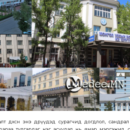
лт дөхсөн энэ өдрүүдэд сурагчид догдлол, сандра
дараа тулгардаг нэг асуудал нь ямар мэргэжил, с