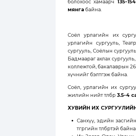
болохоос хамаарч
135-15
мянга
байна.
Соёл урлагийн их сургу
урлагийн сургууль, Теат
сургууль, Соёлын сургуул
Бадмаараг ахлах сургууль,
коллежтой, бакалаврын 26,
хүчнийг бэлтгэж байна.
Соёл, урлагийн их сургу
жилийн нийт төлбөр
3.5-4 с
ХУВИЙН ИХ СУРГУУЛИЙН
Санхүү, эдийн засгийн 
төгрөгийн төлбөртэй байна