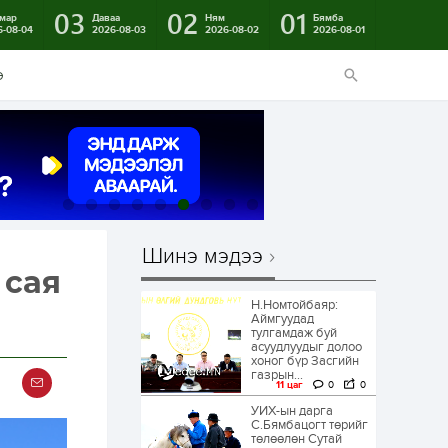
03
02
01
мар
Даваа
Ням
Бямба
6-08-04
2026-08-03
2026-08-02
2026-08-01
э
Шинэ мэдээ
 сая
Н.Номтойбаяр:
Аймгуудад
тулгамдаж буй
асуудлуудыг долоо
хоног бүр Засгийн
газрын...
11 цаг
0
0
УИХ-ын дарга
С.Бямбацогт төрийг
төлөөлөн Сутай