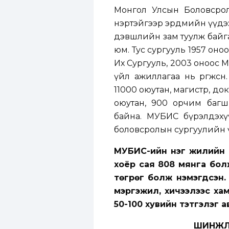
Монгол Улсын Боловсрол
нэртэйгээр эрдмийн үүдээ н
дэвшлийн зам туулж байгаа
юм. Тус сургууль 1957 он
Их Сургууль, 2003 оноос 
үйл ажиллагаа нь өргөжс
11000 оюутан, магистр, д
оюутан, 900 орчим багш
байна. МУБИС бүрэлдэхүү
боловсролын сургуулийн 
МУБИС-ийн нэг жилийн 
хоёр сая 808 мянга болж
төгрөг болж нэмэгдсэн.
мэргэжил, хичээлээс ха
50-100 хувийн тэтгэлэг 
ШИНЖЛ