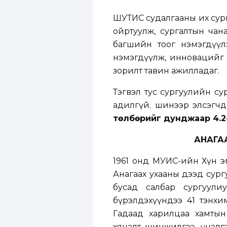
ШУТИС судалгааны их сур
ойртуулж, сургалтын ча
багшийн тоог нэмэгдүүлэ
нэмэгдүүлж, инновацийг 
зорилт тавин ажилладаг.
Тэгвэл тус сургуулийн сург
адилгүй. шинээр элсэгч
төлбөрийг дунджаар 4.2-
АНАГА
1961 онд МУИС-ийн Хүн э
Анагаах ухааны дээд сург
бусад салбар сургуулиуд
бүрэлдэхүүндээ 41 тэнхим
Гадаад харилцаа хамтын
хяналт шинжилгээ, үнэлг