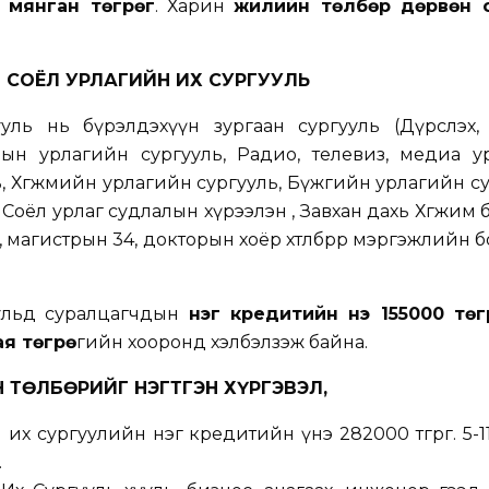
4 мянган төгрөг
. Харин
жилийн төлбөр дөрвөн 
СОЁЛ УРЛАГИЙН ИХ СУРГУУЛЬ
уль нь бүрэлдэхүүн зургаан сургууль (Дүрслэх,
рын урлагийн сургууль, Радио, телевиз, медиа у
ь, Хөгжмийн урлагийн сургууль, Бүжгийн урлагийн су
 Соёл урлаг судлалын хүрээлэн , Завхан дахь Хөгжим
 магистрын 34, докторын хоёр хөтөлбөрөөр мэргэжлийн 
ульд суралцагчдын
нэг кредитийн үнэ 155000 төг
ая төгрө
гийн хооронд хэлбэлзэж байна.
 ТӨЛБӨРИЙГ НЭГТГЭН ХҮРГЭВЭЛ,
их сургуулийн нэг кредитийн үнэ 282000 төгрөг. 5-1
.