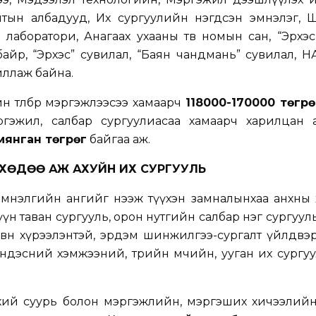
тын албадууд, Их сургуулийн нэгдсэн эмнэлэг, 
м лаборатори, Анагаах ухааны төв номын сан, “Эрхэс
I байр, “Эрхэс” сувилал, “Баян чандмань” сувилал, 
иллаж байна.
 төлбөр мэргэжлээсээ хамаарч
118000-170000 төгрө
ргэжил, салбар сургуулиасаа хамаарч харилцан 
мянган төгрөг
байгаа аж.
ХӨДӨӨ АЖ АХУЙН ИХ СУРГУУЛЬ
мнэлгийн ангийг нээж түүхэн замналынхаа анхны 
үн таван сургууль, орон нутгийн салбар нэг сургууль
өн хүрээлэнтэй, эрдэм шинжилгээ-сургалт үйлдвэ
ндэсний хэмжээний, төрийн өмчийн, ууган их сург
өнхий суурь болон мэргэжлийн, мэргэших хичээлий