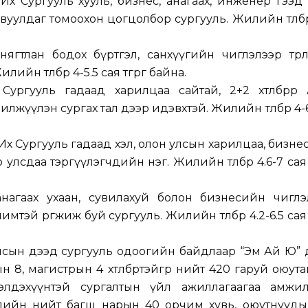
Их Сургууль хууль, бизнес, анагаах, инженер гээд
явуулдаг томоохон цогцолбор сургууль. Жилийн төлбө
ягтлан бодох бүртгэл, санхүүгийн чиглэлээр төрөлж
лийн төлбөр 4-5.5 сая төгрөг байна.
ургууль гадаад харилцаа сайтай, 2+2 хөтөлбөрөөр 
лжүүлэн сургах тал дээр идэвхтэй. Жилийн төлбөр 4-
х Сургууль гадаад хэл, олон улсын харилцаа, бизн
лсдаа тэргүүлэгчдийн нэг. Жилийн төлбөр 4.6-7 сая т
анагаах ухаан, сувилахуй болон бизнесийн чиглэ
тэй өргөжиж буй сургууль. Жилийн төлбөр 4.2-6.5 сая т
лсын дээд сургууль одоогийн байдлаар “Эм Ай Ю” 
 8, магистрын 4 хөтөлбөртэйгөөр нийт 420 гаруй оюута
лдэхүүнтэй сургалтын үйл ажиллагаагаа амжил
улийн нийт багш нарын 40 орчим хувь, оюутнууды