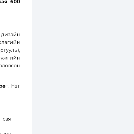
сая 600
зохицуулалт хийнэ
2 өдөр
0
0
Б.Идэржавхлан:
Математик бол
амьдралд тулгарах
бүх арга ухааны
суурь ойлголт
 дизайн
2 өдөр
1
0
рлагийн
Бэлчээрийн 55 хувьд
ргууль),
ургамлын ургалт
сайн байна
 бүжгийн
боловсон
2 өдөр
0
0
Наймдугаар сард
олгох нийгмийн
рө
г. Нэг
халамжийн тэтгэвэр,
тэтгэмж, хөнгөлөлт,
тусламжийн хуваарь
2 өдөр
0
0
Наймдугаар сард
270 мянга гаруй
1 сая
тонн шатахуун
импортлохоор
баталгаажуулжээ