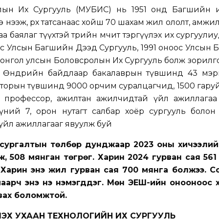
ын Их Сургууль (МУБИС) нь 1951 онд Багшийн и
ээж, өрхөө татсанаас хойш 70 шахам жил ололт, амжилт
 баялаг түүхтэй төрийн өмчит тэргүүлэх их сургуули
оос Улсын Багшийн Дээд Сургууль, 1991 оноос Улсын
Монгол улсын Боловсролын Их Сургууль болж зорилг
өн. Өнөөдрийн байдлаар бакалаврын түвшинд 43 мэ
окторын түвшинд 9000 орчим суралцагчид, 1500 гару
 профессор, ажилтан ажилчидтай үйл ажиллагаа
ний 7, орон нутагт салбар хоёр сургууль болон 
үйл ажиллагааг явуулж буй
сургалтын төлбөр дунджаар 2023 оны хичээли
, 508 мянган төгрөг. Харин 2024 гурван сая 561
 Харин энэ жил гурван сая 700 мянга болжээ. С
маарч энэ үнэ нэмэгддэг. Мөн ЭЕШ-ийн онооноос 
авах боломжтой.
ЭХ УХААН ТЕХНОЛОГИЙН ИХ СУРГУУЛЬ