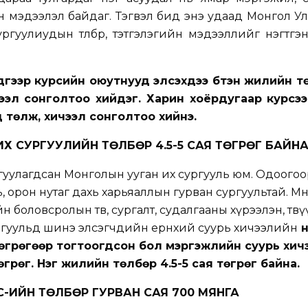
ийн мэдээлэл байдаг. Тэгвэл бид энэ удаад Монгол У
ргуулиудын төлбөр, тэтгэлэгийн мэдээллийг нэгтгэ
дүгээр курсийн оюутнууд элсэхдээ бүтэн жилийн т
эл сонголтоо хийдэг. Харин хоёрдугаар курсээ
 төлж, хичээл сонголтоо хийнэ.
Х СУРГУУЛИЙН ТӨЛБӨР 4.5-5 САЯ ТӨГРӨГ БАЙН
гуулагдсан Монголын ууган их сургууль юм. Одоогоо
 орон нутаг дахь харьяаллын гурван сургуультай. Мө
н боловсролын төв, сургалт, судалгааны хүрээлэн, төвү
ргуульд шинэ элсэгчдийн ерөнхий суурь хичээлийн
н
төгрөгөөр тогтоогдсон бол мэргэжлийн суурь хич
өгрөг. Нэг жилийн төлбөр 4.5-5 сая төгрөг байна.
-ИЙН ТӨЛБӨР ГУРВАН САЯ
700
МЯНГА