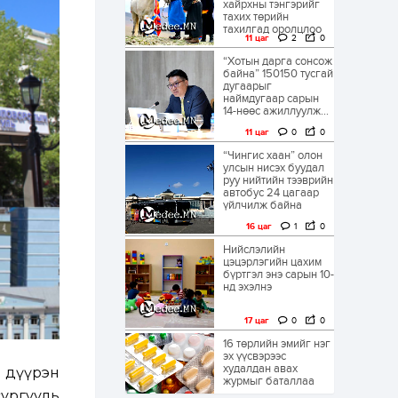
хайрхны тэнгэрийг
тахих төрийн
тахилгад оролцлоо
11 цаг
2
0
“Хотын дарга сонсож
байна” 150150 тусгай
дугаарыг
наймдугаар сарын
14-нөөс ажиллуулж...
11 цаг
0
0
“Чингис хаан” олон
улсын нисэх буудал
руу нийтийн тээврийн
автобус 24 цагаар
үйлчилж байна
16 цаг
1
0
Нийслэлийн
цэцэрлэгийн цахим
бүртгэл энэ сарын 10-
нд эхэлнэ
17 цаг
0
0
16 төрлийн эмийг нэг
эх үүсвэрээс
худалдан авах
л дүүрэн
журмыг баталлаа
ургууль