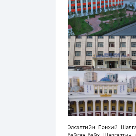
Элсэлтийн Ерөнхий Шалга
байгаа байх. Шалгалтын 