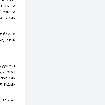
хэрэгжилт,
амлалтаас илүү
Шинжлэх
бодит үр дүн чухал
” хэвлэх
2 өдөр
0
0
НАСС-ийн
Неймар зодог тайлах
эсэхээ 12 дугаар сард
шийднэ
г
байна.
2 өдөр
0
3
адилгүй
Нийслэлийн 30
дугаар сургуулийг 10
дугаар сарын 1-нд
ашиглалтад оруулна
2 өдөр
0
0
хуудсыг
Морингийн давааны
замаас “Барилгын
, харьяа
хатуу хог хаягдал
рлэлийн
дахин боловсруулах
үйлдвэр” хүртэлх 1.5...
уулиудын
2 өдөр
0
0
COP17 хурлын үеэр 5
дүүргийн 73
цэцэрлэг, 60
н аль нь
сургуульд