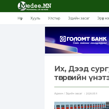
Нүүр
Хууль
Улстөр
Эдийн засаг
Эрүүл м
Их, Дээд сург
төгрөгийн үнэ
Aдмин / Эдийн засаг
2026.05.11