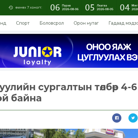
06
05
04
Пүрэв
Лхагва
Мяг
өмнөх 7 хоногт:
2026-08-06
2026-08-05
202
энд
Спорт
Боловсрол
Орон нутаг
Гадаад мэдэ
уулийн сургалтын төлбөр 4-6
тэй байна