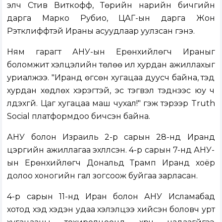
элч Стив Виткофф, Төрийн нарийн бичгийн
дарга Марко Рубио, ЦАГ-ын дарга Жон
Рэтклиффтэй Ираны асуудлаар уулзсан гэнэ.
Ням гарагт АНУ-ын Ерөнхийлөгч Ираныг
боломжит хэлцэлийн төлөө илүү хурдан ажиллахыг
уриалжээ. "Иранд өгсөн хугацаа дуусч байна, тэд
хурдан хөдлөх хэрэгтэй, эс тэгвэл тэднээс юу ч
үлдэхгүй. Цаг хугацаа маш чухал!" гэж тэрээр Truth
Social платформдоо бичсэн байна.
АНУ болон Израиль 2-р сарын 28-нд Иранд
цэргийн ажиллагаа эхлүүлсэн. 4-р сарын 7-нд АНУ-
ын Ерөнхийлөгч Дональд Трамп Иранд хоёр
долоо хоногийн гал зогсоож буйгаа зарласан.
4-р сарын 11-нд Иран болон АНУ Исламабад
хотод хэд хэдэн удаа хэлэлцээ хийсэн боловч урт