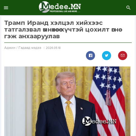
Трамп Иранд хэлцэл хийхээс
татгалзвал өмнөхөөсөө хүчтэй цохилт өгнө
гэж анхааруулав
Aдмин / Гадаад мэдээ
2026.05.18