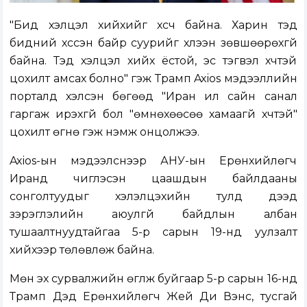
"Бид хэлцэл хийхийг хүсч байна. Харин тэд
бидний хүссэн байр суурийг хүлээн зөвшөөрөхгүй
байна. Тэд хэлцэл хийх ёстой, эс тэгвэл хүчтэй
цохилт амсах болно" гэж Трамп Axios мэдээллийн
порталд хэлсэн бөгөөд "Иран илүү сайн санал
гаргаж ирэхгүй бол "өмнөхөөсөө хамаагүй хүчтэй"
цохилт өгнө гэж нэмж онцолжээ.
Axios-ын мэдээлснээр АНУ-ын Ерөнхийлөгч
Иранд чиглэсэн цаашдын байлдааны
сонголтуудыг хэлэлцэхийн тулд дээд
зэрэглэлийн аюулгүй байдлын албан
тушаалтнуудтайгаа 5-р сарын 19-нд уулзалт
хийхээр төлөвлөж байна.
Мөн эх сурвалжийн өгүүлж буйгаар 5-р сарын 16-нд
Трамп Дэд Ерөнхийлөгч Жей Ди Вэнс, тусгай