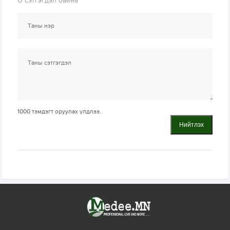
0
сэтгэгдэл байна
1000
тэмдэгт оруулах үлдлээ.
Нийтлэх