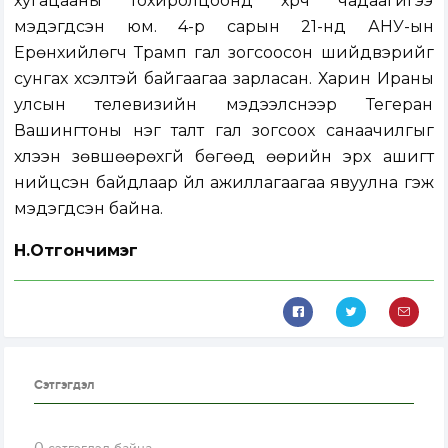
хугацааны тохиролцоонд хүрч чадаагүйгээ
мэдэгдсэн юм. 4-р сарын 21-нд АНУ-ын
Ерөнхийлөгч Трамп гал зогсоосон шийдвэрийг
сунгах хүсэлтэй байгаагаа зарласан. Харин Ираны
улсын телевизийн мэдээлснээр Тегеран
Вашингтоны нэг талт гал зогсоох санаачилгыг
хүлээн зөвшөөрөхгүй бөгөөд өөрийн эрх ашигт
нийцсэн байдлаар үйл ажиллагаагаа явуулна гэж
мэдэгдсэн байна.
Н.Отгончимэг
Сэтгэгдэл