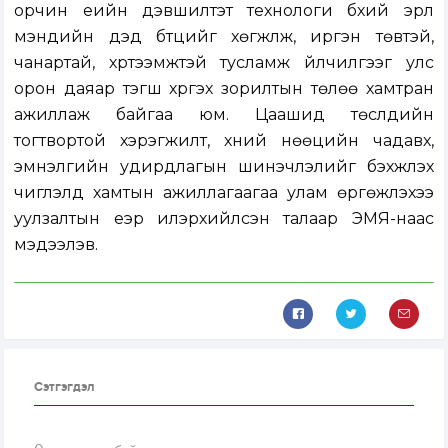
орчин үеийн дэвшилтэт технологи бүхий эрүүл
мэндийн дэд бүтцийг хөгжүүлж, иргэн төвтэй,
чанартай, хүртээмжтэй тусламж үйлчилгээг улс
орон даяар тэгш хүргэх зорилтын төлөө хамтран
ажиллаж байгаа юм. Цаашид төслүүдийн
тогтвортой хэрэгжилт, хүний нөөцийн чадавх,
эмнэлгийн удирдлагын шинэчлэлийг бэхжүүлэх
чиглэлд хамтын ажиллагаагаа улам өргөжүүлэхээ
уулзалтын үеэр илэрхийлсэн талаар ЭМЯ-наас
мэдээлэв.
Сэтгэгдэл