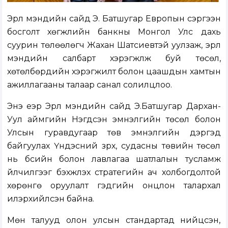
Эрүүл мэндийн сайд Э. Батшугар Европын сэргээн
босголт хөгжлийн банкны Монгол Улс дахь
суурин төлөөлөгч Жахан Шатсиевтэй уулзаж, эрүүл
мэндийн салбарт хэрэгжүүлж буй төсөл,
хөтөлбөрүүдийн хэрэгжилт болон цаашдын хамтын
ажиллагааны талаар санал солилцлоо.
Энэ үеэр Эрүүл мэндийн сайд Э.Батшугар Дархан-
Уул аймгийн Нэгдсэн эмнэлгийн төсөл болон
Улсын гуравдугаар төв эмнэлгийн дэргэд
байгуулах Үндэсний зүрх, судасны төвийн төсөл
нь бүсийн болон лавлагаа шатлалын тусламж
үйлчилгээг бэхжүүлэх стратегийн ач холбогдолтой
хөрөнгө оруулалт гэдгийн онцлон талархал
илэрхийлсэн байна.
Мөн талууд олон улсын стандартад нийцсэн,