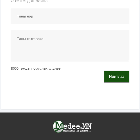
0
сэтгэгдэл байна
1000
тэмдэгт оруулах үлдлээ.
Нийтлэх