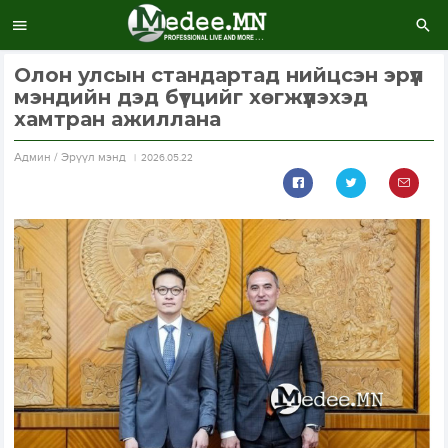
Олон улсын стандартад нийцсэн эрүүл
мэндийн дэд бүтцийг хөгжүүлэхэд
хамтран ажиллана
Aдмин / Эрүүл мэнд
2026.05.22