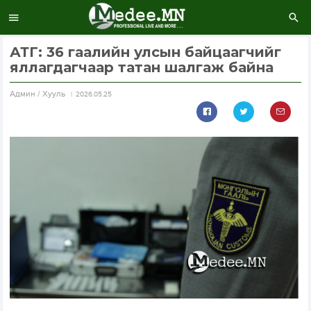
АТГ: 36 гаалийн улсын байцаагчийг
яллагдагчаар татан шалгаж байна
Aдмин / Хууль
2026.05.25