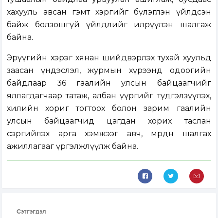
хахууль авсан гэмт хэргийг бүлэглэн үйлдсэн
байж болзошгүй үйлдлийг илрүүлэн шалгаж
байна.
Эрүүгийн хэрэг хянан шийдвэрлэх тухай хуульд
заасан үндэслэл, журмын хүрээнд одоогийн
байдлаар 36 гаалийн улсын байцаагчийг
яллагдагчаар татаж, албан үүргийг түдгэлзүүлэх,
хилийн хориг тогтоох болон зарим гаалийн
улсын байцаагчид цагдан хорих таслан
сэргийлэх арга хэмжээг авч, мөрдөн шалгах
ажиллагааг үргэлжлүүлж байна.
Сэтгэгдэл