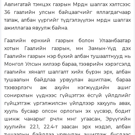
Авлигатай тэмцэх газрын Мөрдөн шалгах хэлтсээс
36 гаалийн улсын байцаагчийг яллагдагчаар
татаж, албан үүргийг түдгэлзүүлэн мөрдөн шалгах
ажиллагаа явуулж байна.
Гаалийн ерөнхий газрын болон Улаанбаатар
хотын Гаалийн газрын, мөн Замын-Үүд дэх
Гаалийн газрын нэр бүхий албан тушаалтнууд нь
Монгол Улсын хилээр бараа, тээврийн хэрэгсэлд
гаалийн хяналт шалгалт хийх бүрэн эрх, албан
тушаалын байдлаа урвуулан ашиглаж, бараа
тээвэрлэгч аж ахуйн нэгжүүдийн ашиг
сонирхлын үүднээс гүйцэтгэх ёсгүй үйлдлийг
гүйцэтгэж үргэлжилсэн үйлдлээр хахууль авах,
хууль бусаар олсон орлогын эх үүсвэр, бодит
шинж чанарыг өөрчлөн мөнгө угаасан, Эрүүгийн
хуулийн 22.1, 22.4-т заасан эрх мэдэл, албан
тушаалын байдлаа урвуулан ашиглаж, бусдаас