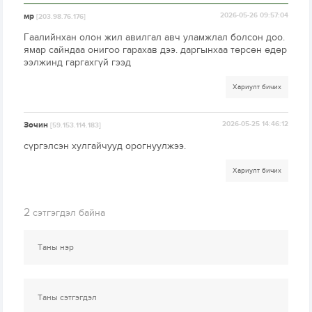
мр
2026-05-26 09:57:04
[203.98.76.176]
Гаалийнхан олон жил авилгал авч уламжлал болсон доо.
ямар сайндаа онигоо гарахав дээ. даргынхаа төрсөн өдөр
ээлжинд гаргахгүй гээд
Хариулт бичих
Зочин
2026-05-25 14:46:12
[59.153.114.183]
сүргэлсэн хулгайчууд орогнуулжээ.
Хариулт бичих
2
сэтгэгдэл байна