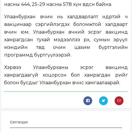
насны 444, 25-29 насны 578 хүн өвдсөн байна.
Улаанбурхан өвчин нь халдварлалт өндөртэй ч
вакцинаар сэргийлэгдэх боломжтой халдварт
өвчин юм. Улаанбурхан өвчний эсрэг вакцинд
хамрагдсан тухай мэдээллээ өрх, сумын эрүүл
мэндийн төвдөө очин цахим бүртгэлийн
программд бүртгүүлээрэй.
Хэрвээ Улаанбурханы эсрэг вакцинд
хамрагдаагүй хоцорсон бол хамрагдан өөрийгөө
болон бусдыг Улаанбурхан өвчнөөс хамгаалаарай.
Сэтгэгдэл