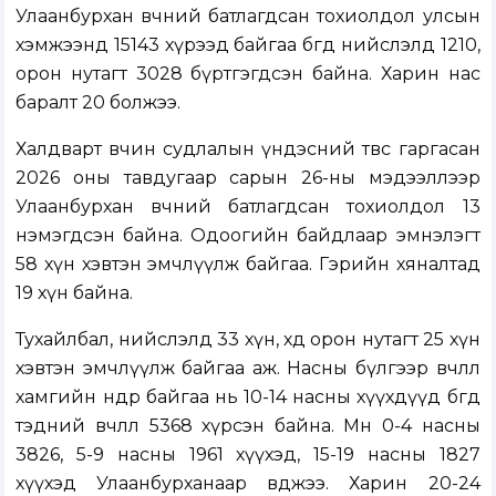
Улаанбурхан өвчний батлагдсан тохиолдол улсын
хэмжээнд 15143 хүрээд байгаа бөгөөд нийслэлд 1210,
орон нутагт 3028 бүртгэгдсэн байна. Харин нас
баралт 20 болжээ.
Халдварт өвчин судлалын үндэсний төвөөс гаргасан
2026 оны тавдугаар сарын 26-ны мэдээллээр
Улаанбурхан өвчний батлагдсан тохиолдол 13
нэмэгдсэн байна. Одоогийн байдлаар эмнэлэгт
58 хүн хэвтэн эмчлүүлж байгаа. Гэрийн хяналтад
19 хүн байна.
Тухайлбал, нийслэлд 33 хүн, хөдөө орон нутагт 25 хүн
хэвтэн эмчлүүлж байгаа аж. Насны бүлгээр өвчлөл
хамгийн өндөр байгаа нь 10-14 насны хүүхдүүд бөгөөд
тэдний өвчлөл 5368 хүрсэн байна. Мөн 0-4 насны
3826, 5-9 насны 1961 хүүхэд, 15-19 насны 1827
хүүхэд Улаанбурханаар өвджээ. Харин 20-24