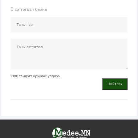
0
сэтгэгдэл байна
1000
тэмдэгт оруулах үлдлээ.
Нийтлэх