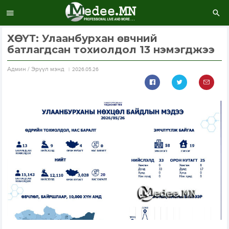
ХӨСҮТ: Улаанбурхан өвчний
батлагдсан тохиолдол 13 нэмэгджээ
Aдмин / Эрүүл мэнд
2026.05.26