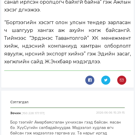
санал ирүүлсэн оролцогч байхгүй байна” гэж Ажлын
хэсэг дүгнэжээ.
“Бортээгийн хэсэгт олон улсын тендер зарласан
ч шалгуур хангах аж ахуйн нэгж байсангүй.
Тиймээс “Эрдэнэс Тавантолгой” ХК менежмент
хийж, үндэсний компаниуд хамтран олборлолт
явуулж, нүүрсний экспорт хийнэ” гэж Эдийн засаг,
хөгжлийн сайд Ж.Энхбаяр мэдэгдлээ.
Сэтгэгдэл
Зочин
2026-06-06 15:29:15
[150.228.177.177]
Бор тээгийг Амарбаясгалан ухчихсан гээд байсан. яасан
бэ. ХүүСүгийн салбадайнуудаа. Мэдээлэл худлаа өгч
байсан гэж мэдээллээ гаргана уу. Та нарыг иргэд