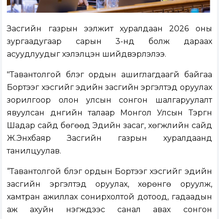
Засгийн газрын ээлжит хуралдаан 2026 оны
зургаадугаар сарын 3-нд болж дараах
асуудлуудыг хэлэлцэн шийдвэрлэлээ.
"Тавантолгой бүлэг ордын ашиглагдаагүй байгаа
Бортээг хэсгийг эдийн засгийн эргэлтэд оруулах
зорилгоор олон улсын сонгон шалгаруулалт
явуулсан дүнгийн талаар Монгол Улсын Тэргүүн
Шадар сайд бөгөөд Эдийн засаг, хөгжлийн сайд
Ж.Энхбаяр Засгийн газрын хуралдаанд
танилцуулав.
“Тавантолгой бүлэг ордын Бортээг хэсгийг эдийн
засгийн эргэлтэд оруулах, хөрөнгө оруулж,
хамтран ажиллах сонирхолтой дотоод, гадаадын
аж ахуйн нэгжүүдээс санал авах сонгон