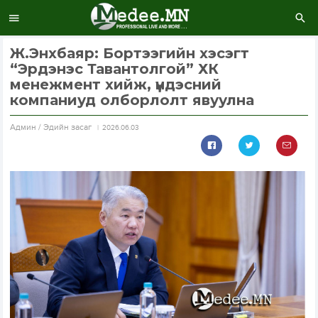
Ж.Энхбаяр: Бортээгийн хэсэгт
“Эрдэнэс Тавантолгой” ХК
менежмент хийж, үндэсний
компаниуд олборлолт явуулна
Aдмин / Эдийн засаг
2026.06.03