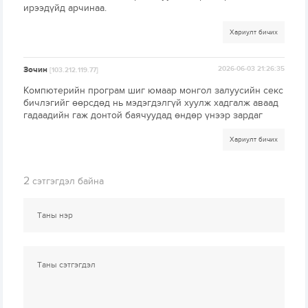
ирээдүйд арчинаа.
Хариулт бичих
Зочин
2026-06-03 21:26:35
[103.212.119.77]
Компютерийн програм шиг юмаар монгол залуусийн секс
бичлэгийг өөрсдөд нь мэдэгдэлгүй хуулж хадгалж аваад
гадаадийн гаж донтой баячуудад өндөр үнээр зардаг
Хариулт бичих
2
сэтгэгдэл байна