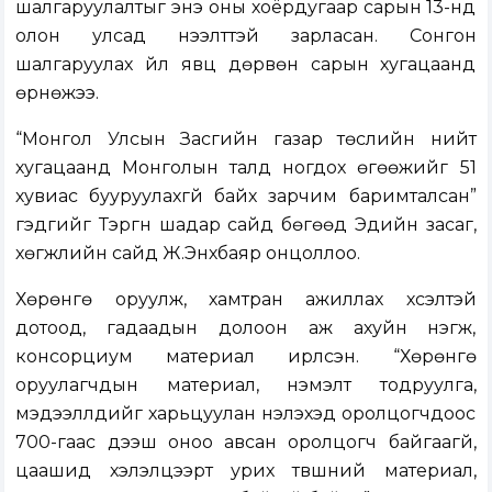
шалгаруулалтыг энэ оны хоёрдугаар сарын 13-нд
олон улсад нээлттэй зарласан. Сонгон
шалгаруулах үйл явц дөрвөн сарын хугацаанд
өрнөжээ.
“Монгол Улсын Засгийн газар төслийн нийт
хугацаанд Монголын талд ногдох өгөөжийг 51
хувиас бууруулахгүй байх зарчим баримталсан”
гэдгийг Тэргүүн шадар сайд бөгөөд Эдийн засаг,
хөгжлийн сайд Ж.Энхбаяр онцоллоо.
Хөрөнгө оруулж, хамтран ажиллах хүсэлтэй
дотоод, гадаадын долоон аж ахуйн нэгж,
консорциум материал ирүүлсэн. “Хөрөнгө
оруулагчдын материал, нэмэлт тодруулга,
мэдээллүүдийг харьцуулан үнэлэхэд оролцогчдоос
700-гаас дээш оноо авсан оролцогч байгаагүй,
цаашид хэлэлцээрт урих түвшний материал,