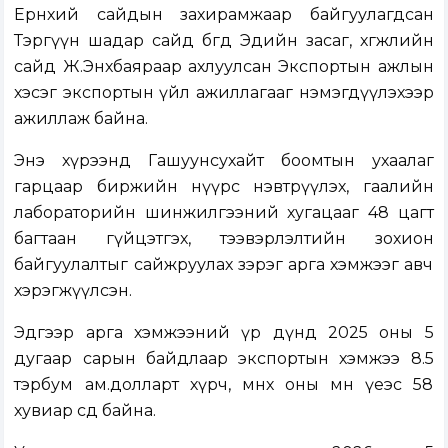
Ерөнхий сайдын захирамжаар байгуулагдсан
Тэргүүн шадар сайд бөгөөд Эдийн засаг, хөгжлийн
сайд Ж.Энхбаяраар ахлуулсан Экспортын ажлын
хэсэг экспортын үйл ажиллагааг нэмэгдүүлэхээр
ажиллаж байна.
Энэ хүрээнд Гашуунсухайт боомтын ухаалаг
гарцаар биржийн нүүрс нэвтрүүлэх, гаалийн
лабораторийн шинжилгээний хугацааг 48 цагт
багтаан гүйцэтгэх, тээвэрлэлтийн зохион
байгуулалтыг сайжруулах зэрэг арга хэмжээг авч
хэрэгжүүлсэн.
Эдгээр арга хэмжээний үр дүнд 2025 оны 5
дугаар сарын байдлаар экспортын хэмжээ 8.5
тэрбум ам.долларт хүрч, өмнөх оны мөн үеэс 58
хувиар өсөөд байна.