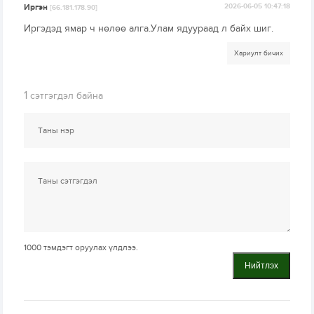
Иргэн
2026-06-05 10:47:18
[66.181.178.90]
Иргэдэд ямар ч нөлөө алга.Улам ядуураад л байх шиг.
Хариулт бичих
1
сэтгэгдэл байна
1000
тэмдэгт оруулах үлдлээ.
Нийтлэх