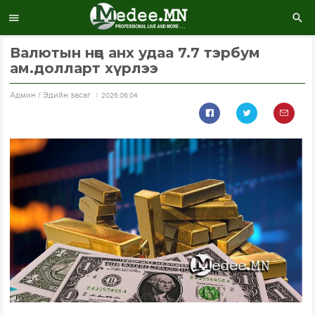
Валютын нөөц анх удаа 7.7 тэрбум
ам.долларт хүрлээ
Aдмин / Эдийн засаг
2026.06.04