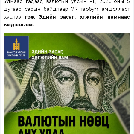
Улмаар гадаад валютын улсын нөөц 2026 оны 5
дугаар сарын байдлаар 7.7 тэрбум ам.долларт
хүрлээ
гэж Эдийн засаг, xөгжлийн яамнаас
мэдээллээ.