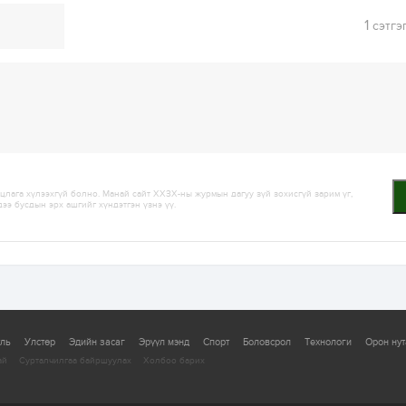
1
сэтгэ
лага хүлээхгүй болно. Манай сайт ХХЗХ-ны журмын дагуу зүй зохисгүй зарим үг,
дээ бусдын эрх ашгийг хүндэтгэн үзнэ үү.
уль
Улстөр
Эдийн засаг
Эрүүл мэнд
Спорт
Боловсрол
Технологи
Орон нут
ай
Сурталчилгаа байршуулах
Холбоо барих