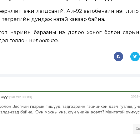
өөрчлөлт ажиглагдсангүй. Аи-92 автобензин нэг литр
4 төгрөгийн дундаж үнэтэй хэвээр байна.
 гол нэрийн барааны үнэ долоо хоног болон сарын
дэл голлон нөлөөлжээ.
 шүү!
2026-
[178.192.30.113]
олон Засгийн газрын гишүүд, тэдгээрийн гэрийнхэн дээл гутлаа, уна
бэлдэчээд байна. Юүн махны үнэ, юүн үнийн өсөлт? Мөнгөтэй хүмүүс
Ха