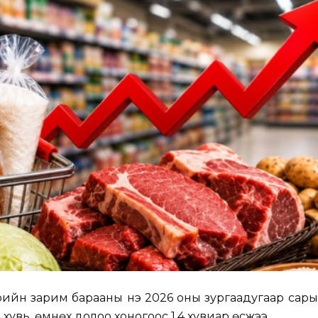
рийн зарим барааны үнэ 2026 оны зургаадугаар сар
хувь, өмнөх долоо хоногоос 1.4 хувиар өсжээ.