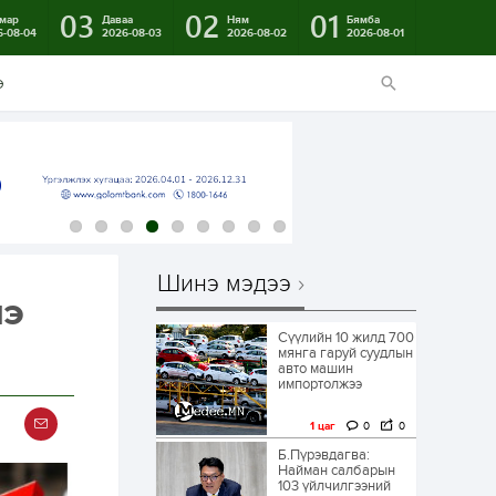
03
02
01
мар
Даваа
Ням
Бямба
6-08-04
2026-08-03
2026-08-02
2026-08-01
э
Шинэ мэдээ
нэ
Сүүлийн 10 жилд 700
мянга гаруй суудлын
авто машин
импортолжээ
1 цаг
0
0
Б.Пүрэвдагва:
Найман салбарын
103 үйлчилгээний