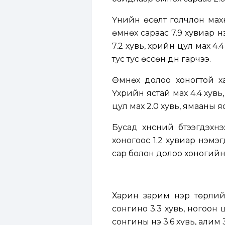
Үнийн өсөлт голчлон махн
өмнөх сараас 7.9 хувиар н
7.2 хувь, үхрийн цул мах 4.
тус тус өссөн дүн гарчээ.
Өмнөх долоо хоногтой хар
Үхрийн ястай мах 4.4 хувь,
цул мах 2.0 хувь, ямааны яс
Бусад хүнсний бүтээгдэхү
хоногоос 1.2 хувиар нэмэг
сар болон долоо хоногийн 
Харин зарим нэр төрлийн
сонгино 3.3 хувь, ногоон
сонгины үнэ 3.6 хувь, алим 