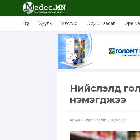
Нүүр
Хууль
Улстөр
Эдийн засаг
Эрүүл м
Нийслэлд гол
нэмэгджээ
Aдмин / Эдийн засаг
2026.06.05