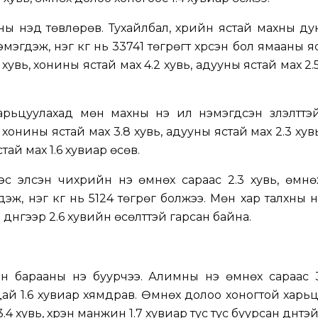
ы үнэд төвлөрөв. Тухайлбал, үхрийн ястай махны ду
эмэгдэж, нэг кг нь 33741 төгрөгт хүрсэн бол ямааны я
4 хувь, хонины ястай мах 4.2 хувь, адууны ястай мах 2
ьцуулахад мөн махны үнэ илүү нэмэгдсэн үзүүлэлттэ
 хонины ястай мах 3.8 хувь, адууны ястай мах 2.3 хувь
тай мах 1.6 хувиар өсөв.
үнээс элсэн чихрийн үнэ өмнөх сараас 2.3 хувь, өмн
дэж, нэг кг нь 5124 төгрөг болжээ. Мөн хар талхны ү
дүнгээр 2.6 хувийн өсөлттэй гарсан байна.
 барааны үнэ буурчээ. Алимны үнэ өмнөх сараас 3
 цай 1.6 хувиар хямдрав. Өмнөх долоо хоногтой харь
3.4 хувь, хүрэн манжин 1.7 хувиар тус тус буурсан дүнтэй