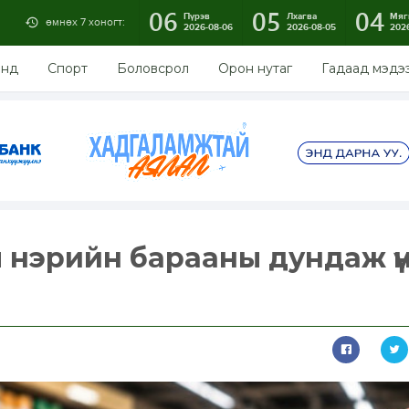
06
05
04
Пүрэв
Лхагва
Мяг
өмнөх 7 хоногт:
2026-08-06
2026-08-05
202
энд
Спорт
Боловсрол
Орон нутаг
Гадаад мэдэ
 нэрийн барааны дундаж ү