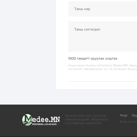
1000
тэмдэгт оруулах үлдлээ.
Уншигчдын бичсэн сэтгэгдэлд Medee.MN хариуц
хэллэгийг хязгаарласан тул Та сэтгэгдэл бичих
Зохиогчийн эрх хуулиар
Нүүр
Ху
хамгаалагдсан.
Мэдээлэл
Бидний тух
хуулбарлах хориотой.