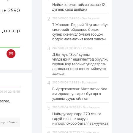
Неймар зодог тайлах эсэхээ 12
Н.Номтойбаяр:
дугаар сард шийднэ
 нь 2590
Аймгуудад
тулгамдаж буй
асуудлуудыг долоо
2026-08-05 11:49:38 / Эдийн засаг
хоног бүр Засгийн
Т.Жанлав: Бидний "Шугаман бус
газрын...
системийг ойролцоо бодох
 дүнгээр
23 цаг
0
0
супер схемүүд" бүтээл тооцон
УИХ-ын дарга
бодох математикт нээлт хийсэн
С.Бямбацогт төрийг
төлөөлөн Сутай
2026-08-04 10:08:29 / Улстөр
хайрхны тэнгэрийг
тахих төрийн
Д.Батлут: “Зэв” сумны
тахилгад оролцлоо
үйлдвэрийг ашиглалтад оруулж,
23 цаг
2
0
гурван нэр төрлийг үйлдвэрлэн
дотоодын хэрэгцээнд нийлүүлж
“Хотын дарга сонсож
байна” 150150 тусгай
эхэлсэн
дугаарыг
наймдугаар сарын
2026-08-04 11:28:33 / Боловсрол
14-нөөс ажиллуулж...
Б.Идэржавхлан: Математик бол
06-07 22:19:58
23 цаг
0
0
амьдралд тулгарах бүх арга
ухааны суурь ойлголт
“Чингис хаан” олон
агаа,
улсын нисэх буудал
2026-08-04 10:30:38 / Эдийн засаг
руу нийтийн тээврийн
автобус 24 цагаар
Наймдугаар сард 270 мянга
үйлчилж байна
гаруй тонн шатахуун
риулт бичих
импортлохоор баталгаажуулжээ
1 өдөр
1
0
Нийслэлийн
2026-08-04 10:37:33 / Эдийн засаг