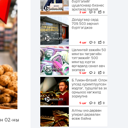
бүртгэлийг
цуцалснаар бизнес
эрхлэхэд таатай...
2 цаг
0
0
Долдугаар сард
709.503 зөрчил
бүртгэгджээ
4 цаг
0
0
Цалинтай ээжийн 50
мянган төгрөгийн
тэтгэмжийг 500
мянгад хүргэх
өргөдөлд санал авч
эхэлжээ
5 цаг
2
0
Б.Түмэн-Өлзий: Олон
улсад хуримтлуулсан
мэдлэг, туршлагаа эх
орныхоо хөгжилд
зориулна
5 цаг
0
0
Алтны үнэ дөрвөн
улирал дараалан
өсөж байна
ын 02-ны