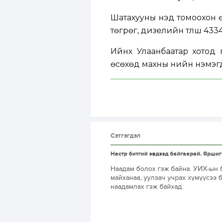
Шатахууны үнэд томоохон 
төгрөг, дизелийн түлш 433
Ийнхүү Улаанбаатар хотод
өсөхөд махны үнийн нэмэг
Сэтгэгдэл
Настр битгий эвдээд байгаарай. Яршиг
Наадам болох гэж байна. УИХ-ын б
майханаа, уулзач учрах хүмүүсээ 
наадамлах гэж байхад.