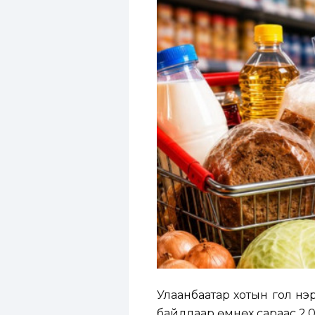
Улаанбаатар хотын гол нэ
байдлаар өмнөх сараас 2.0 