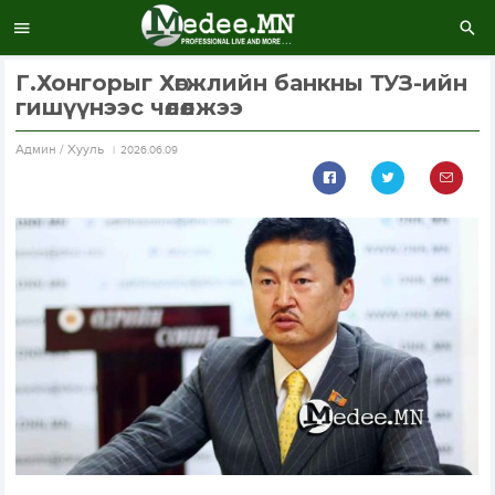
Г.Хонгорыг Хөгжлийн банкны ТУЗ-ийн
гишүүнээс чөлөөлжээ
Aдмин / Хууль
2026.06.09