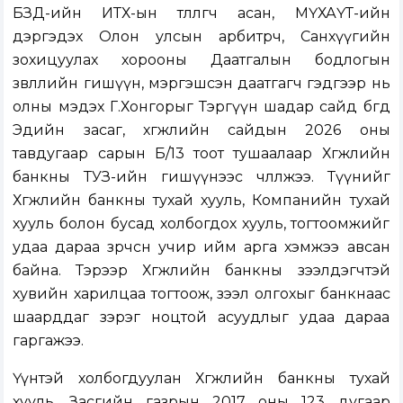
БЗД-ийн ИТХ-ын төлөөлөгч асан, МҮХАҮТ-ийн
дэргэдэх Олон улсын арбитрч, Санхүүгийн
зохицуулах хорооны Даатгалын бодлогын
зөвлөлийн гишүүн, мэргэшсэн даатгагч гэдгээр нь
олны мэдэх Г.Хонгорыг Тэргүүн шадар сайд бөгөөд
Эдийн засаг, хөгжлийн сайдын 2026 оны
тавдугаар сарын Б/13 тоот тушаалаар Хөгжлийн
банкны ТУЗ-ийн гишүүнээс чөлөөлжээ. Түүнийг
Хөгжлийн банкны тухай хууль, Компанийн тухай
хууль болон бусад холбогдох хууль, тогтоомжийг
удаа дараа зөрчсөн учир ийм арга хэмжээ авсан
байна. Тэрээр Хөгжлийн банкны зээлдэгчтэй
хувийн харилцаа тогтоож, зээл олгохыг банкнаас
шаарддаг зэрэг ноцтой асуудлыг удаа дараа
гаргажээ.
Үүнтэй холбогдуулан Хөгжлийн банкны тухай
хууль, Засгийн газрын 2017 оны 123 дугаар