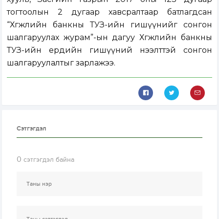
тогтоолын 2 дугаар хавсралтаар батлагдсан
“Хөгжлийн банкны ТУЗ-ийн гишүүнийг сонгон
шалгаруулах журам”-ын дагуу Хөгжлийн банкны
ТУЗ-ийн ердийн гишүүний нээлттэй сонгон
шалгаруулалтыг зарлажээ.
Сэтгэгдэл
0
сэтгэгдэл байна