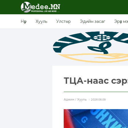
Нүүр
Хууль
Улстөр
Эдийн засаг
Эрүүл м
ТЦА-наас сэр
Aдмин / Хууль
2026.06.09