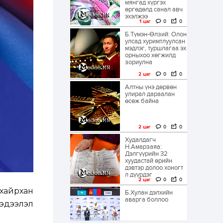
мянгад хүргэх
өргөдөлд санал авч
эхэлжээ
1 цаг
0
0
Б.Түмэн-Өлзий: Олон
улсад хуримтлуулсан
мэдлэг, туршлагаа эх
орныхоо хөгжилд
зориулна
2 цаг
0
0
Алтны үнэ дөрвөн
улирал дараалан
өсөж байна
2 цаг
0
0
Худалдагч
Н.Амарзаяа:
Дэлгүүрийн 32
хуудастай өрийн
дэвтэр долоо хоногт
л дүүрдэг
2 цаг
0
0
хайрхан
Б.Хулан дэлхийн
аварга боллоо
мэдээлэл