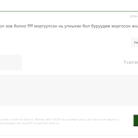
2026-
л зов болно !!!!!! моргуулсэн нь улныхан бол буруудаж моргосон ж
Ха
1
сэтгэ
лага хүлээхгүй болно. Манай сайт ХХЗХ-ны журмын дагуу зүй зохисгүй зарим үг,
дээ бусдын эрх ашгийг хүндэтгэн үзнэ үү.