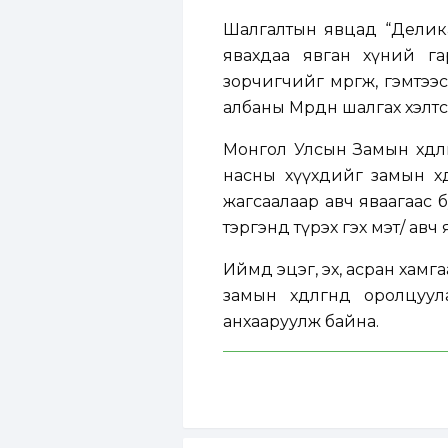
Шалгалтын явцад “Делика
явахдаа явган хүний га
зорчигчийг мөргөж, гэмтээ
албаны Мөрдөн шалгах хэлт
Монгол Улсын Замын хөдөлг
насны хүүхдийг замын хөд
жагсаалаар авч яваагаас буса
тэргэнд түрэх гэх мэт/ авч
Иймд эцэг, эх, асран хамг
замын хөдөлгөөнд оролцу
анхааруулж байна.