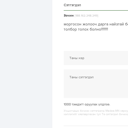
Сэтгэгдэл
Зочин
[188.162.248.249]
моргосон жолооч дарга найзтай бо
толбор толох болно!!!!!!!!
1000
тэмдэгт оруулах үлдлээ.
Уншигчдын бичсэн сэтгэгдэлд Medee.MN хариуц
хэллэгийг хязгаарласан тул Та сэтгэгдэл бичих