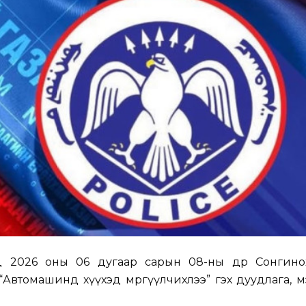
д 2026 оны 06 дугаар сарын 08-ны өдөр Сонгино
“Автомашинд хүүхэд мөргүүлчихлээ” гэх дуудлага, 