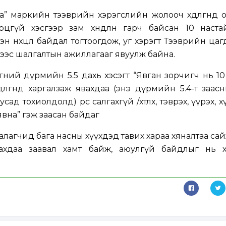
” маркийн тээврийн хэрэгслийн жолооч хөдөлгөөнд
рцгүй хэсгээр зам хөндлөн гарч байсан 10 наста
сэн нөхцөл байдал тогтоогдож, уг хэрэгт Тээврийн ца
сээс шалгалтын ажиллагааг явуулж байна.
өөний дүрмийн 5.5 дахь хэсэгт “Явган зорчигч нь 10
өлгөөнд харгалзаж явахдаа (энэ дүрмийн 5.4-т заас
д тохиолдолд) өөрөөсөө салгахгүй /хөтлөх, тэврэх, үүрэх,
 явна” гэж заасан байдаг
аалагчид бага насны хүүхдэд тавих хараа хяналтаа са
улахдаа заавал хамт байж, аюулгүй байдлыг нь х