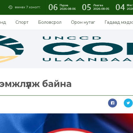
06
05
04
Пүрэв
Лхагва
Мяг
өмнөх 7 хоногт:
2026-08-06
2026-08-05
202
энд
Спорт
Боловсрол
Орон нутаг
Гадаад мэдэ
эмжлүүлж байна