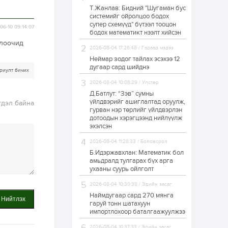
Т.Жанлав: Бидний "Шугаман бус
“Хотын дарга сонсож
системийг ойролцоо бодох
байна” 150150 тусгай
супер схемүүд" бүтээл тооцон
дугаарыг
06-10 09:14:07
наймдугаар сарын
бодох математикт нээлт хийсэн
14-нөөс ажиллуулж...
олоочид
2026-08-04 17:26:48 / Гадаад мэдээ
20 цаг
0
0
Неймар зодог тайлах эсэхээ 12
“Чингис хаан” олон
дугаар сард шийднэ
риулт бичих
улсын нисэх буудал
руу нийтийн тээврийн
2026-08-04 10:08:29 / Улстөр
автобус 24 цагаар
үйлчилж байна
Д.Батлут: “Зэв” сумны
үйлдвэрийг ашиглалтад оруулж,
гдэл байна
1 өдөр
1
0
гурван нэр төрлийг үйлдвэрлэн
дотоодын хэрэгцээнд нийлүүлж
Нийслэлийн
цэцэрлэгийн цахим
эхэлсэн
бүртгэл энэ сарын 10-
нд эхэлнэ
2026-08-04 11:28:33 / Боловсрол
Б.Идэржавхлан: Математик бол
1 өдөр
0
0
амьдралд тулгарах бүх арга
ухааны суурь ойлголт
16 төрлийн эмийг нэг
эх үүсвэрээс
2026-08-04 10:30:38 / Эдийн засаг
худалдан авах
журмыг баталлаа
Наймдугаар сард 270 мянга
Нийтлэх
гаруй тонн шатахуун
импортлохоор баталгаажуулжээ
1 өдөр
0
0
Нэгдүгээр
2026-08-04 10:37:33 / Эдийн засаг