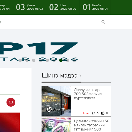
03
02
01
мар
Даваа
Ням
Бямба
6-08-04
2026-08-03
2026-08-02
2026-08-01
э
Шинэ мэдээ
Долдугаар сард
709.503 зөрчил
бүртгэгджээ
1 цаг
0
0
Цалинтай ээжийн 50
мянган төгрөгийн
тэтгэмжийг 500