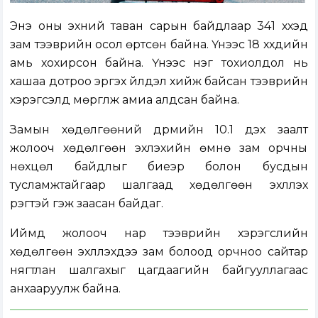
Энэ оны эхний таван сарын байдлаар 341 хүүхэд
зам тээврийн осол өртсөн байна. Үүнээс 18 хүүхдийн
амь хохирсон байна. Үүнээс нэг тохиолдол нь
хашаа дотроо эргэх үйлдэл хийж байсан тээврийн
хэрэгсэлд мөргүүлж амиа алдсан байна.
Замын хөдөлгөөний дүрмийн 10.1 дэх заалт
жолооч хөдөлгөөн эхлэхийн өмнө зам орчны
нөхцөл байдлыг биеэр болон бусдын
тусламжтайгаар шалгаад хөдөлгөөн эхлүүлэх
үүрэгтэй гэж заасан байдаг.
Иймд жолооч нар тээврийн хэрэгслийн
хөдөлгөөн эхлүүлэхдээ зам болоод орчноо сайтар
нягтлан шалгахыг цагдаагийн байгууллагаас
анхааруулж байна.