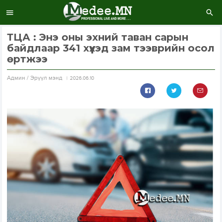
ТЦА : Энэ оны эхний таван сарын
байдлаар 341 хүүхэд зам тээврийн осол
өртжээ
Aдмин / Эрүүл мэнд
2026.06.10