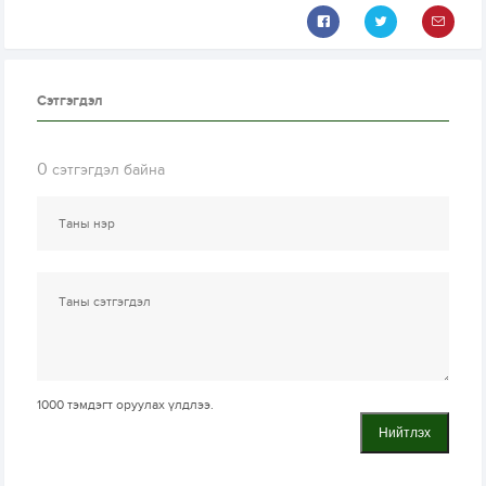
Сэтгэгдэл
0
сэтгэгдэл байна
1000
тэмдэгт оруулах үлдлээ.
Нийтлэх