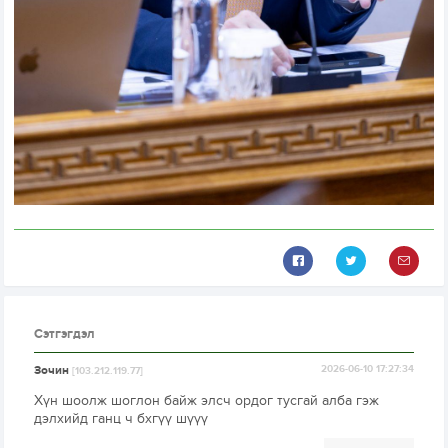
Сэтгэгдэл
Зочин
2026-06-10 17:27:34
[103.212.119.77]
Хүн шоолж шоглон байж элсч ордог тусгай алба гэж
дэлхийд ганц ч бхгүү шүүү