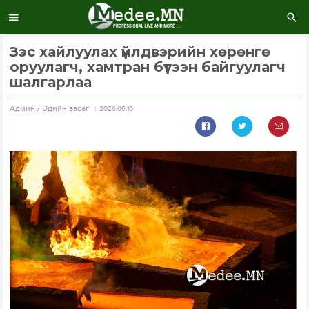
Зэс хайлуулах үйлдвэрийн хөрөнгө
оруулагч, хамтран бүтээн байгуулагч
шалгарлаа
Aдмин / Эдийн засаг
2026.06.10