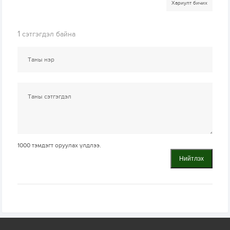
Хариулт бичих
1
сэтгэгдэл байна
1000
тэмдэгт оруулах үлдлээ.
Нийтлэх