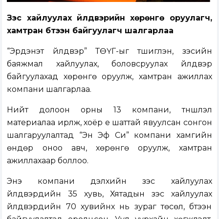
Зэс хайлуулах үйлдвэрийн хөрөнгө оруулагч,
хамтран бүтээн байгуулагч шалгарлаа
“Эрдэнэт үйлдвэр” ТӨҮГ-ыг түшиглэн, зэсийн
баяжмал хайлуулах, боловсруулах үйлдвэр
байгуулахад хөрөнгө оруулж, хамтран ажиллах
компани шалгарлаа.
Нийт долоон орны 13 компани, түншлэл
материалаа ирүүлж, хоёр үе шаттай явуулсан сонгон
шалгаруулалтад “Эн Эф Си” компани хамгийн
өндөр оноо авч, хөрөнгө оруулж, хамтран
ажиллахаар боллоо.
Энэ компани дэлхийн зэс хайлуулах
үйлдвэрүүдийн 35 хувь, Хятадын зэс хайлуулах
үйлдвэрүүдийн 70 хувийнх нь зураг төсөл, бүтээн