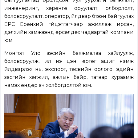
байгуулалтад оролцсон. Уул уурхайн хөгжүүлэлт,
инженеринг, хөрөнгө оруулалт, олборлолт,
боловсруулалт, оператор, үйлдвэр бүтээн байгуулах
EPC Ерөнхий гүйцэтгэгчээр ажиллаж ирсэн,
дэлхийн хэмжээнд өрсөлдөх чадвартай компани
юм.
Монгол Улс зэсийн баяжмалаа хайлуулж,
боловсруулж, илүү үнэ цэн, өртөг ашиг нэмж
үйлдвэрлэх нь, экспорт, төсвийн орлого, эдийн
засгийн хөгжил, ажлын байр, татвар хураамж
нэмэх өндөр ач холбогдолтой юм.