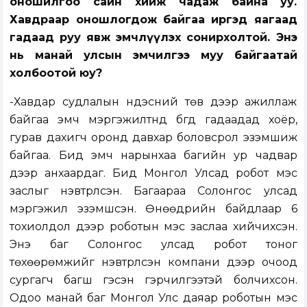
оношилгоо сайн хийж чадаж байна уу.
Хавдраар оношлогдож байгаа иргэд яагаад
гадаад руу явж эмчлүүлэх сонирхолтой. Энэ
нь манай улсын эмчилгээ муу байгаатай
холбоотой юу?
-Хавдар судлалын үндэсний төв дээр ажиллаж
байгаа эмч мэргэжилтнүүд бүгд гадаадад хоёр,
гурав дахигч оронд давхар боловсрол эзэмшиж
байгаа. Бид эмч нарынхаа багийн ур чадвар
дээр анхаардаг. Бид Монгол Улсад робот мэс
заслыг нэвтрүүлсэн. Багаараа Солонгос улсад
мэргэжил эзэмшсэн. Өнөөдрийн байдлаар 6
тохиолдол дээр роботын мэс заслаа хийчихсэн.
Энэ баг Солонгос улсад робот тоног
төхөөрөмжийг нэвтрүүлсэн компани дээр очоод
сургагч багш гэсэн гэрчилгээтэй болчихсон.
Одоо манай баг Монгол Улс даяар роботын мэс