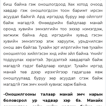
биш байна гэж оношлогдоод Хөх хотод очоод
хавдар гэж оношлогдсон тоон баримт ирсэн
асуудал байхгүй. Ард иргэдэд буруу зөрүү ойлголт
байж магадгүй. Өнөөдрийн байдлаар манай
оронд хувийн эмнэлгийн тоо эхээр нэмэгдэж,
хөгжиж байна. Ард иргэдийн хувьд гэсэн
хувийн эмнэлгээр үзүүлж харуулж, урьдчилсан
онош авч байгаа. Тухайн эрт илрүүлгийн төв тухайн
оношилгоо хийлгэсэн хүнд ийм зүйл байна. Үүнийг
тодруулах хэрэгтэй. Эрсдэлтэй хавдартай байж
магадгүй гэдэг байдлаар хэлдэг. Тухайн иргэд
манай төв дээр ирэхгүйгээр гадагшаа явж
оношлуулаад буруу зөрүү асуудал үүсгэж байж
магадгүй гэж эмч хүний хувиас харж байна.
-Оношилгооны талаар манай эмч нарын
боловсрол ур чадвар хэр бэ. Манайх