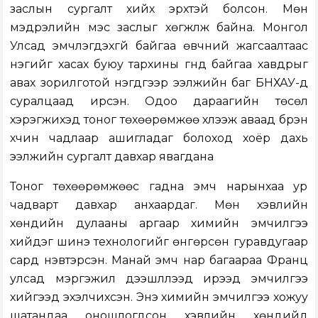
заслын сургалт хийх эрхтэй болсон. Мөн
мэдрэлийн мэс заслыг хөгжүүлж байна. Монгол
Улсад эмчлэгдэхгүй байгаа өвчний жагсаалтаас
нэгийг хасах буюу тархины гүнд байгаа хавдрыг
авах зорилготой нэгдүгээр ээлжийн баг БНХАУ-д
суралцаад ирсэн. Одоо дараагийн төсөл
хэрэгжихэд тоног төхөөрөмжөө хүлээж аваад бүрэн
хүчин чадлаар ашигладаг болоход хоёр дахь
ээлжийн сургалт давхар явагдана
Тоног төхөөрөмжөөс гадна эмч нарынхаа ур
чадварт давхар анхаардаг. Мөн хэвлийн
хөндийн дулааны аргаар химийн эмчилгээ
хийдэг шинэ технологийг өнгөрсөн гуравдугаар
сард нэвтэрсэн. Манай эмч нар багаараа Франц
улсад мэргэжил дээшлүүлээд ирээд эмчилгээ
хийгээд эхэлчихсэн. Энэ химийн эмчилгээ хожуу
шатандаа оношлогдсон хэвлийн хөндийд