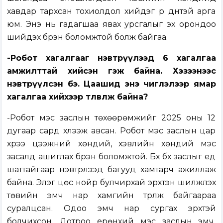
хавдар тархсан тохиолдол хийдэг үр дүнтэй арга
юм. Энэ нь гадагшаа явах урсгалыг эх орондоо
шийдэх бүрэн боломжтой болж байгаа.
-Робот хагалгааг нэвтрүүлээд 6 хагалгаа
амжилттай хийсэн гэж байна. Хэзээнээс
нэвтрүүлсэн бэ. Цаашид энэ чиглэлээр ямар
хагалгаа хийхээр төлөвлөж байна?
-Робот мэс заслын төхөөрөмжийг 2025 оны 12
дугаар сард хүлээж авсан. Робот мэс заслын цар
хүрээ цээжний хөндий, хэвлийн хөндий мэс
засалд ашиглах бүрэн боломжтой. Бүх бүх заслыг үед
шаттайгаар нэвтрүүлээд багууд хамтарч ажиллаж
байна. Элэг цөс нойр булчирхай эрхтэн шилжүүлэх
төвийн эмч нар хамгийн түрүүлж байгаараа
суралцсан. Одоо эмч нар сургах эрхтэй
болчихсон. Дотроо ерөнхий мэс заслын эмч,