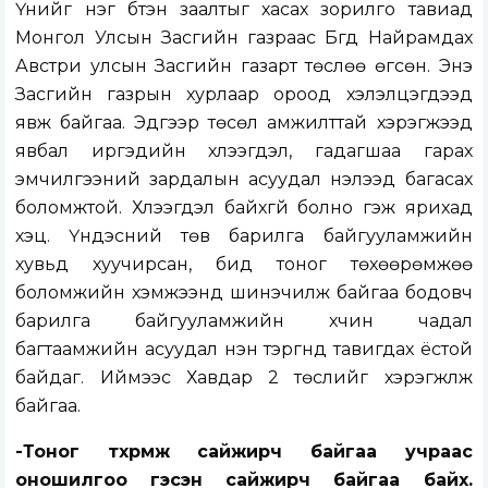
Үүнийг нэг бүтэн заалтыг хасах зорилго тавиад
Монгол Улсын Засгийн газраас Бүгд Найрамдах
Австри улсын Засгийн газарт төслөө өгсөн. Энэ
Засгийн газрын хурлаар ороод хэлэлцэгдээд
явж байгаа. Эдгээр төсөл амжилттай хэрэгжээд
явбал иргэдийн хүлээгдэл, гадагшаа гарах
эмчилгээний зардалын асуудал нэлээд багасах
боломжтой. Хүлээгдэл байхгүй болно гэж ярихад
хэцүү. Үндэсний төв барилга байгууламжийн
хувьд хуучирсан, бид тоног төхөөрөмжөө
боломжийн хэмжээнд шинэчилж байгаа бодовч
барилга байгууламжийн хүчин чадал
багтаамжийн асуудал нэн тэргүүнд тавигдах ёстой
байдаг. Иймээс Хавдар 2 төслийг хэрэгжүүлж
байгаа.
-Тоног төхөөрөмж сайжирч байгаа учраас
оношилгоо гэсэн сайжирч байгаа байх.