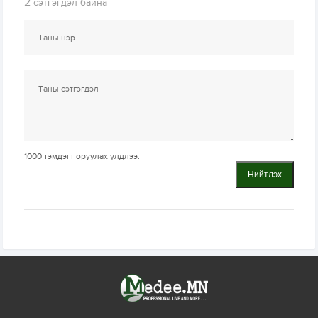
2
сэтгэгдэл байна
1000
тэмдэгт оруулах үлдлээ.
Нийтлэх