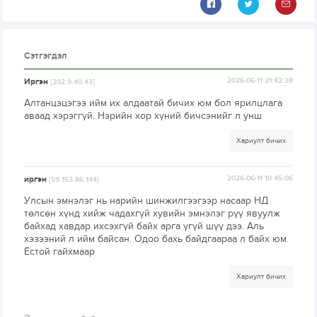
Сэтгэгдэл
Иргэн
2026-06-11 21:42:38
[202.9.40.43]
Алтанцэцэгээ ийм их алдаатай бичих юм бол ярилцлага
аваад хэрэггүй. Нэрийн хор хүний бичсэнийг л унш
Хариулт бичих
иргэн
2026-06-11 10:45:06
[59.153.86.144]
Улсын эмнэлэг нь нарийн шинжилгээгээр насаар НД
төлсөн хүнд хийж чадахгүй хувийн эмнэлэг рүү явуулж
байхад хавдар ихсэхгүй байх арга үгүй шүү дээ. Аль
хэзээний л ийм байсан. Одоо бахь байдгаараа л байх юм.
Ёстой гайхмаар
Хариулт бичих