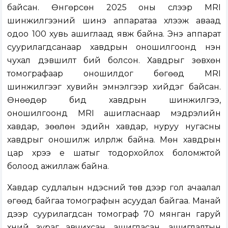
байсан. Өнгөрсөн 2025 оны сүүлээр MRI
шинжилгээний шинэ аппаратаа хүлээж аваад
одоо 100 хувь ашиглаад явж байна. Энэ аппарат
суурилагдсанаар хавдрын оношилгоонд нэн
чухал дэвшилт бий болсон. Хавдрыг зөвхөн
томографаар оношилдог бөгөөд MRI
шинжилгээг хувийн эмнэлгээр хийдэг байсан.
Өнөөдөр бид хавдрын шинжилгээ,
оношилгоонд MRI ашигласнаар мэдрэлийн
хавдар, зөөлөн эдийн хавдар, нуруу нугасны
хавдрыг оношилж илрүүлж байна. Мөн хавдрын
цар хүрээ үе шатыг тодорхойлох боломжтой
болоод ажиллаж байна.
Хавдар судлалын үндэсний төв дээр гол ачаалал
өгөөд байгаа томографын асуудал байгаа. Манай
дээр суурилагдсан томограф 70 мянган гаруй
хүний зураг авчихсан, ашигласан, ашиглалтын