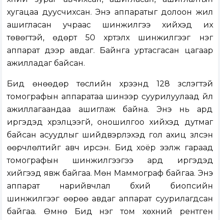
хугацаа дуусчихсан. Энэ аппаратыг долоон жил
ашигласан учраас шинжилгээ хийхэд их
төвөгтэй, өдөрт 50 хүртэлх шинжилгээг нэг
аппарат дээр авдаг. Байнга уртасгасан цагаар
ажилладаг байсан.
Бид өнөөдөр төслийн хүрээнд 128 зүслэгтэй
томографын аппаратаа шинээр суурилуулаад үйл
ажиллагаандаа ашиглаж байна. Энэ нь ард
иргэдэд хүрэлцээгүй, оношилгоо хийхэд дутмаг
байсан асуудлыг шийдвэрлэхэд гол ахиц үзүүлсэн
өөрчлөлтийг авч ирсэн. Бид хоёр ээлж гараад
томографын шинжилгээгээ ард иргэдэд
хийгээд явж байгаа. Мөн Маммограф байгаа. Энэ
аппарат нарийвчлал бүхий биопсийн
шинжилгээг өөрөө авдаг аппарат суурилагдсан
байгаа. Өмнө Бид нэг том хөхний рентген