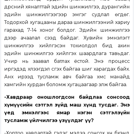
дүрсний хяналттай эдийн шинжилгээ, дурангийн
эдийн шинжилгээгээр эмгэг судлал өгдөг.
Тодорхой хугацааны дараа шинжилгээний хариу
гарахад 7-14 хоног болдог. Эдийн шинжилгээ
дээр ачаалал үүсээд байдаг. Хувийн эмнэлэгт
шинжилгээ хийлгэсэн тохиолдол бид ахин
эдийн шинжилгээ хийлгэх шаардлага тавьдаг.
Учир нь заавал батлах ёстой. Энэ процесс
иргэдэд хүлээгдэл үүсгэх байгаа шиг харагдах байх.
Анх ирээд тусламж авч байгаа хүмүүс манайд
хамгийн хурдан боломж хугацаагаар үзүүлж байгаа.
-Хавдраар оношлогдсон байдлаа сонсоод
хүмүүсийн сэтгэл зүйд маш хүнд тусдаг. Энэ
үед эмнэлгээс ямар нэгэн сэтгэлзүйн
тусламж үйлчилгээ үзүүлдэг үү?
-Хортоо хавдартай гэдэг мэдээ сонсох хүн бүхэнд