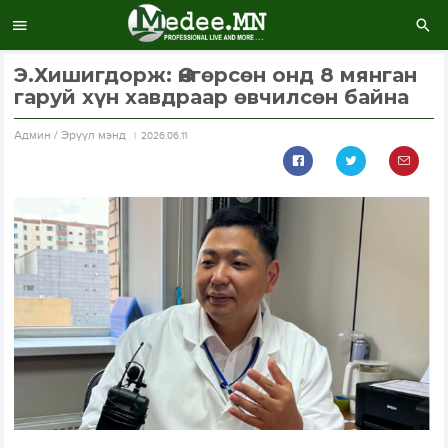
Э.Хишигдорж: Өнгөрсөн онд 8 мянган
гаруй хүн хавдраар өвчилсөн байна
Aдмин / Эрүүл мэнд
2026.06.11