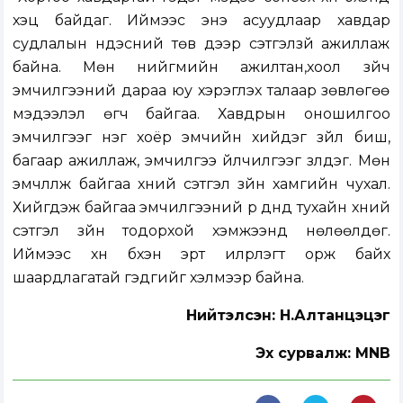
хэцүү байдаг. Иймээс энэ асуудлаар хавдар
судлалын үндэсний төв дээр сэтгэлзүй ажиллаж
байна. Мөн нийгмийн ажилтан,хоол зүйч
эмчилгээний дараа юу хэрэглэх талаар зөвлөгөө
мэдээлэл өгч байгаа. Хавдрын оношилгоо
эмчилгээг нэг хоёр эмчийн хийдэг зүйл биш,
багаар ажиллаж, эмчилгээ үйлчилгээг үзүүлдэг. Мөн
эмчлүүлж байгаа хүний сэтгэл зүйн хамгийн чухал.
Хийгдэж байгаа эмчилгээний үр дүнд тухайн хүний
сэтгэл зүйн тодорхой хэмжээнд нөлөөлдөг.
Иймээс хүн бүхэн эрт илрүүлэгт орж байх
шаардлагатай гэдгийг хэлмээр байна.
Нийтэлсэн:
Н.Алтанцэцэг
Эх сурвалж: MNB