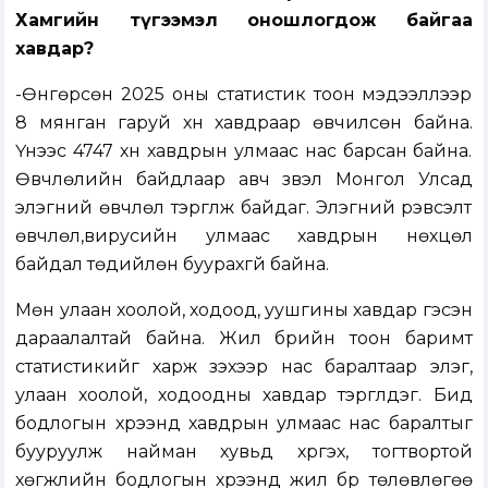
Хамгийн түгээмэл оношлогдож байгаа
хавдар?
-Өнгөрсөн 2025 оны статистик тоон мэдээллээр
8 мянган гаруй хүн хавдраар өвчилсөн байна.
Үүнээс 4747 хүн хавдрын улмаас нас барсан байна.
Өвчлөлийн байдлаар авч үзвэл Монгол Улсад
элэгний өвчлөл тэргүүлж байдаг. Элэгний үрэвсэлт
өвчлөл,вирусийн улмаас хавдрын нөхцөл
байдал төдийлөн буурахгүй байна.
Мөн улаан хоолой, ходоод, уушгины хавдар гэсэн
дараалалтай байна. Жил бүрийн тоон баримт
статистикийг харж үзэхээр нас баралтаар элэг,
улаан хоолой, ходоодны хавдар тэргүүлдэг. Бид
бодлогын хүрээнд хавдрын улмаас нас баралтыг
бууруулж найман хувьд хүргэх, тогтвортой
хөгжлийн бодлогын хүрээнд жил бүр төлөвлөгөө