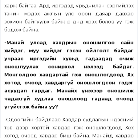
харж байгаа. Ард иргэдэд урьдчилан сэргийлэх
танин мэдэх ажлын улс орон даяар давхар
зохион байгуулж байж үр дүнд хүрэх болов уу гэж
бодож байна.
-Манай улсад хавдрын оношилгоо сайн
хийдэг, муу хийдэг гэсэн ойлголт байдаг
учраас иргэдийн хувьд гадаадад очиж
оношлуулах сонирхол нэлээд байдаг.
Монголдоо хавдартай гэж оношлогдоод Хөх
хотод очоод хавдаргүй оношлогдсон гэдэг
асуудал гардаг. Манайх үнэхээр оношилж
чадахгүй худлаа оношлоод гадаад очоод
үгүйсгэж байна уу?
-Одоогийн байдлаар Хавдар судлалын үндэсний
төв дээр хортой хавдар гэж оношлогдоод Хөх
хотод очоод хавдар биш байна. Манайд хавдар