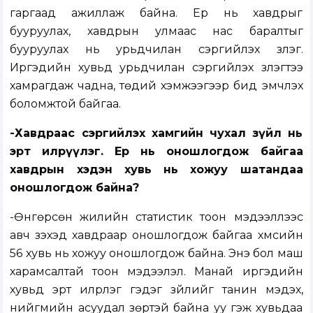
гаргаад ажиллаж байна. Ер нь хавдрыг
бууруулах, хавдрын улмаас нас баралтыг
бууруулах нь урьдчилан сэргийлэх үзлэг.
Иргэдийн хувьд урьдчилан сэргийлэх үзлэгтээ
хамрагдаж чадна, төдий хэмжээгээр бид эмчлэх
боломжтой байгаа.
-Хавдраас сэргийлэх хамгийн чухал зүйл нь
эрт илрүүлэг. Ер нь оношлогдож байгаа
хавдрын хэдэн хувь нь хожуу шатандаа
оношлогдож байна?
-Өнгөрсөн жилийн статистик тоон мэдээллээс
авч үзэхэд хавдраар оношлогдож байгаа хүмүүсийн
56 хувь нь хожуу оношлогдож байна. Энэ бол маш
харамсалтай тоон мэдээлэл. Манай иргэдийн
хувьд эрт илрүүлэг гэдэг зүйлийг танин мэдэх,
нийгмийн асуудал зөрүүтэй байна уу гэж хувьдаа