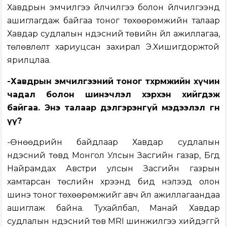
Хавдрын эмчилгээ үйлчилгээ болон үйлчилгээнд
ашиглагдаж байгаа тоног төхөөрөмжийн талаар
Хавдар судлалын үндэсний төвийн үйл ажиллагаа,
төлөвлөлт хариуцсан захирал Э.Хишигдоржтой
ярилцлаа.
-Хавдрын эмчилгээний тоног төхөөрөмжийн хүчин
чадал болон шинэчлэл хэрхэн хийгдэж
байгаа. Энэ талаар дэлгэрэнгүй мэдээлэл өгнө
үү?
-Өнөөдрийн байдлаар Хавдар судлалын
үндэсний төвд Монгол Улсын Засгийн газар, Бүгд
Найрамдах Австри улсын Засгийн газрын
хамтарсан төслийн хүрээнд бид нэлээд олон
шинэ тоног төхөөрөмжийг авч үйл ажиллагаандаа
ашиглаж байна. Тухайлбал, Манай Хавдар
судлалын үндэсний төв MRI шинжилгээ хийдэггүй