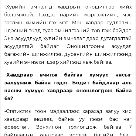
-Хувийн эмнэлгүүд хавдрын оношилгоо хийх
боломжтой. Гэхдээ нарийн мэргэжлийн, мэс
заслын химийн гэх мэт. Мөн хавдар судлалын
үндэсний төвд туяа эмчилгээний төв гэж байдаг.
Энэ асуудлууд хувийн эмнэлэг дээр дутагдалтай
асуудалтай байдаг. Оношилгооны асуудал
багажийн шинжилгээ, дурангийн шинжилгээнүүд
хувийн эмнэлэг дээр хийгээд явж байгаа.
-Хавдраар өвчилж байгаа хүмүүс насыг
залуужиж байна гэдэг. Бодит байдлаар аль
насны хүмүүс хавдраар оношлогдож байна
бэ?
-Статистик тоон мэдээллээс харахад залуу хүмүүс
хавдраар өвдөөд байна уу гэвэл бас нэг
өрөөсгөл. Зонхилон тохиолдож байгаа 7
байрлалын хавдраар эрсдэл бүлгийн бүлэг,