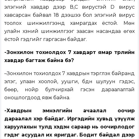
элэгний хавдар дээр В,С вирустэй D вирус
хавсарсан байвал 18 дээшээ бол элэгний вирус
тоолох шинжилгээнд хамрагдах ёстой. Мөн
улайн хүзүүний шинжилгээг заасан насандаа өгөх
ёстой гэдгийг гаргасан байдаг.
-Зонхилон тохиолдох 7 хавдарт
ямар төрлийн
хавдар багтаж байна бэ?
–Зонхилон тохиолдох 7 хавдрын тэргүүлэх байранд
элэг, улаан хоолой, уушги, бүдүүн шулуун гэдэс,
бөөр, нойр булчирхай гэсэн дараалалтай
оношлогдоод явж байна.
-Хавдрын эмнэлгийн ачаалал оочир
дараалал хэр байдаг. Иргэдийн хувьд үзүүлж
харуулахын тулд хэдэн сараар нь оочирлодог
гэдэг асуудал их яригдаг. Бодит байдал дээр