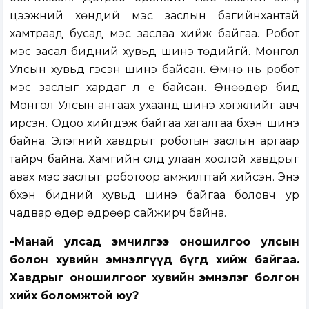
цээжний хөндий мэс заслын багийнхантай
хамтраад бусад мэс заслаа хийж байгаа. Робот
мэс засал бидний хувьд шинэ төдийгүй. Монгол
Улсын хувьд гэсэн шинэ байсан. Өмнө нь робот
мэс заслыг хардаг л үе байсан. Өнөөдөр бид
Монгол Улсын ангаах ухаанд шинэ хөгжлийг авч
ирсэн. Одоо хийгдэж байгаа хагалгаа бүхэн шинэ
байна. Элэгний хавдрыг роботын заслын аргаар
тайрч байна. Хамгийн сүүлд улаан хоолой хавдрыг
авах мэс заслыг роботоор амжилттай хийсэн. Энэ
бүхэн бидний хувьд шинэ байгаа боловч ур
чадвар өдөр өдрөөр сайжирч байна.
-Манай улсад эмчилгээ оношилгоо улсын
болон хувийн эмнэлгүүд бүгд хийж байгаа.
Хавдрыг оношилгоог хувийн эмнэлэг болгон
хийх боломжтой юу?