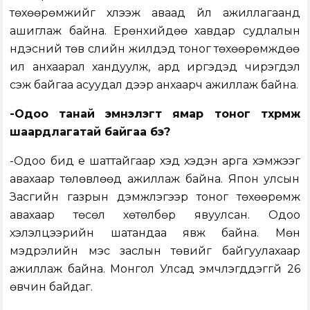
төхөөрөмжийг хүлээж аваад үйл ажиллагаанд
ашиглаж байна. Ерөнхийдөө хавдар судлалын
үндэсний төв сүүлийн жилүүдэд тоног төхөөрөмждөө
илүү анхаарал хандуулж, ард иргэдэд чирэгдэл
үүсэж байгаа асуудал дээр анхаарч ажиллаж байна.
-Одоо
танай эмнэлэгт ямар тоног төхөөрөмж
шаардлагатай байгаа бэ?
-Одоо бид үе шаттайгаар хэд хэдэн арга хэмжээг
авахаар төлөвлөөд ажиллаж байна. Япон улсын
Засгийн газрын дэмжлэгээр тоног төхөөрөмж
авахаар төсөл хөтөлбөр явуулсан. Одоо
хэлэлцээрийн шатандаа явж байна. Мөн
мэдрэлийн мэс заслын төвийг байгуулахаар
ажиллаж байна. Монгол Улсад эмчлэгддэггүй 26
өвчин байдаг.