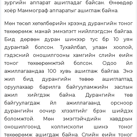
зургийн аппарат ашигладаг байсан. Өнөөдөр
хоёр Маммограф аппаратыг ашиглаж байна.
Мөн төсөл хөтөлбөрийн хүрээнд дурангийн тоног
төхөөрөмж манай эмнэлэгт нийлүүлэгдсэн байгаа.
Бид дөрвөн дуран шинээр тус бүр 10 уян
дурантай болсон. Тухайлбал, улаан хоолой,
гэдэсний оношилгооны хамгийн сүүлийн үеийн
тоног төхөөрөмжтэй болсон. Одоо үйл
ажиллагаандаа 100 хувь ашиглаж байгаа. Энэ
жил бид дурангийн төвөө ашиглалтад
оруулахаар барилга байгууламжийн заслын
ажил хийгдэж байна. Дурангийн төв
байгуулагдаж үйл ажиллагаанд орсноор
дурангийн оочир хүлээлтийг бүрэн шийдэх
боломжтой. Мөн эмэгтэйчүүдийн хавдрын
оношилгоонд колпископи шинэ тоног
төхөөрөмж ашигдаж байна. Сүүлийн үеийн тоног