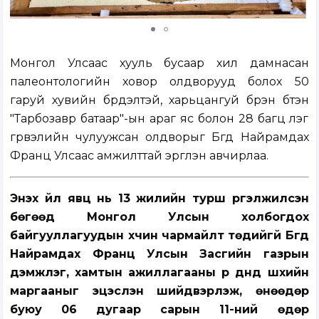
Монгол Улсаас хууль бусаар хил дамнасан
палеонтологийн ховор олдворууд болох 50
гаруй хувийн бүрдэлтэй, харьцангуй бүрэн бүтэн
"Тарбозавр батаар"-ын араг яс болон 28 багц үлэг
гүрвэлийн чулуужсан олдворыг Бүгд Найрамдах
Франц Улсаас амжилттай эргүүлэн авчирлаа.
Энэхүү үйл явц нь 13 жилийн турш үргэлжилсэн
бөгөөд Монгол Улсын холбогдох
байгууллагуудын хүчин чармайлт төдийгүй Бүгд
Найрамдах Франц Улсын Засгийн газрын
дэмжлэг, хамтын ажиллагааны үр дүнд шүүхийн
маргааныг эцэслэн шийдвэрлэж, өнөөдөр
буюу 06 дугаар сарын 11-ний өдөр