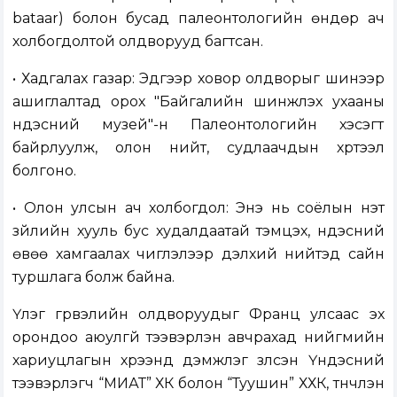
bataar) болон бусад палеонтологийн өндөр ач
холбогдолтой олдворууд багтсан.
• Хадгалах газар: Эдгээр ховор олдворыг шинээр
ашиглалтад орох "Байгалийн шинжлэх ухааны
үндэсний музей"-н Палеонтологийн хэсэгт
байрлуулж, олон нийт, судлаачдын хүртээл
болгоно.
• Олон улсын ач холбогдол: Энэ нь соёлын үнэт
зүйлийн хууль бус худалдаатай тэмцэх, үндэсний
өвөө хамгаалах чиглэлээр дэлхий нийтэд сайн
туршлага болж байна.
Үлэг гүрвэлийн олдворуудыг Франц улсаас эх
орондоо аюулгүй тээвэрлэн авчрахад нийгмийн
хариуцлагын хүрээнд дэмжлэг үзүүлсэн Үндэсний
тээвэрлэгч “МИАТ” ХК болон “Туушин” ХХК, түүнчлэн