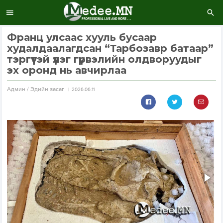
Франц улсаас хууль бусаар
худалдаалагдсан “Тарбозавр батаар”
тэргүүтэй үлэг гүрвэлийн олдворуудыг
эх оронд нь авчирлаа
Aдмин / Эдийн засаг
2026.06.11