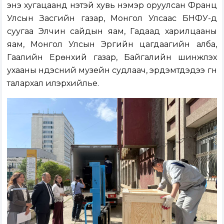
энэ хугацаанд үнэтэй хувь нэмэр оруулсан Франц
Улсын Засгийн газар, Монгол Улсаас БНФУ-д
суугаа Элчин сайдын яам, Гадаад харилцааны
яам, Монгол Улсын Эрүүгийн цагдаагийн алба,
Гаалийн Ерөнхий газар, Байгалийн шинжлэх
ухааны үндэсний музейн судлаач, эрдэмтдэдээ гүн
талархал илэрхийлье.