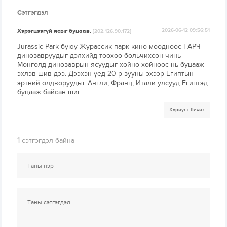
Сэтгэгдэл
Хэрэгцээгүй ясыг буцаав.
2026-06-12 09:56:51
[202.126.90.172]
Jurassic Park буюу Журассик парк кино моодноос ГАРЧ
динозавруудыг дэлхийд тоохоо больчихсон чинь
Монголд динозаврын ясуудыг хойно хойноос нь буцааж
эхлэв шив дээ. Дээхэн үед 20-р зууны эхээр Египтын
эртний олдворуудыг Англи, Франц, Итали улсууд Египтэд
буцааж байсан шиг.
Хариулт бичих
1
сэтгэгдэл байна