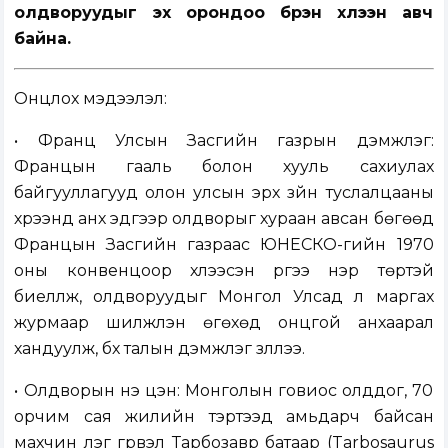
олдворуудыг эх орондоо бүрэн хүлээн авч
байна.
Онцлох мэдээлэл:
• Франц Улсын Засгийн газрын дэмжлэг:
Францын гааль болон хууль сахиулах
байгууллагууд олон улсын эрх зүйн туслалцааны
хүрээнд анх эдгээр олдворыг хураан авсан бөгөөд
Францын Засгийн газраас ЮНЕСКО-гийн 1970
оны конвенцоор хүлээсэн үүргээ нэр төртэй
биелүүлж, олдворуудыг Монгол Улсад үл маргах
журмаар шилжүүлэн өгөхөд онцгой анхаарал
хандуулж, бүх талын дэмжлэг үзүүллээ.
• Олдворын үнэ цэн: Монголын говиос олддог, 70
орчим сая жилийн тэртээд амьдарч байсан
махчин үлэг гүрвэл Тарбозавр батаар (Tarbosaurus