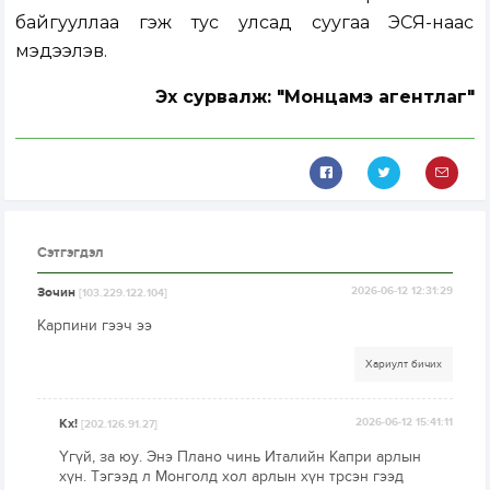
байгууллаа гэж тус улсад суугаа ЭСЯ-наас
мэдээлэв.
Эх сурвалж: "Монцамэ агентлаг"
Сэтгэгдэл
Зочин
2026-06-12 12:31:29
[103.229.122.104]
Карпини гээч ээ
Хариулт бичих
Кх!
2026-06-12 15:41:11
[202.126.91.27]
Үгүй, за юу. Энэ Плано чинь Италийн Капри арлын
хүн. Тэгээд л Монголд хол арлын хүн трсэн гээд