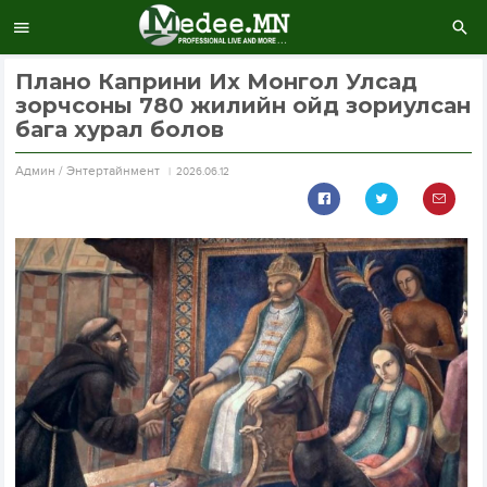
Плано Каприни Их Монгол Улсад
зорчсоны 780 жилийн ойд зориулсан
бага хурал болов
Aдмин / Энтертайнмент
2026.06.12