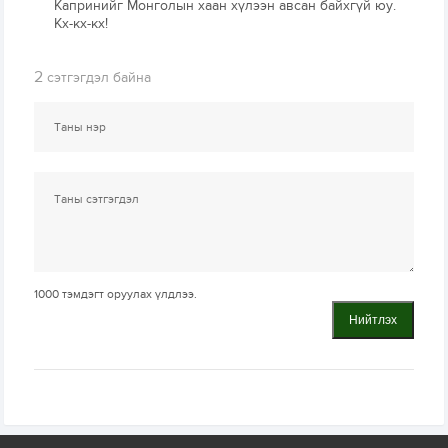
Капринийг Монголын хаан хүлээн авсан байхгүй юу.
Кх-кх-кх!
2
сэтгэгдэл байна
1000
тэмдэгт оруулах үлдлээ.
Нийтлэх