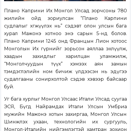
Плано Каприни Их Монгол Улсад зорчсоны 780
жилийн ойд зориулсан “Плано Карпини
судлалыг хөгжүүлэх нь” сэдэвт олон улсын бага
хурал Мажонэ хотноо энэ сарын 5-нд болов.
Плано Каприни 1245 онд Францын Лион хотоос
Монголын Их гүрнийг зорьсон аяллаа эхлүүлж,
хаадын захидлыг харилцан уламжилж,
“Монголчуудын түүх” хэмээх аян замын
тэмдэглэлийн ном бичиж үлдээсэн нь эдүгээ
судалгааны сонирхолтой сэдэв хэвээр байсаар
буй.
Уг бага хурлыг Монгол Улсаас Итали Улсад суугаа
ЭСЯ, Бүгд Найрамдах Итали Улсын Умбриа
мужийн Мажонэ хотын захиргаа, Монгол Улсын
Шинжлэх ухаан, технологийн их сургууль,
Монгол-Италийн нийгэмлэгтэй хамтран зохион