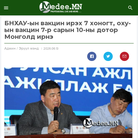
БНХАУ-ын вакцин ирэх 7 хоногт, оху-
ын вакцин 7-р сарын 10-ны дотор
Монголд ирнэ
Aдмин / Эрүүл мэнд
2026.06.13