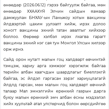
өнөөдөр (2026.06.12) гэрээ байгуулж байгаа, мөн
өнөөдөр ХХААХҮЯ Элчин сайдын яамаар
дамжуулан БНХАУ-ын Ланьжоу хотын вакцины
үйлдвэртэй цахим уулзалт хийж, ирэх долоо
хоногт вакцины эхний татан авалтыг хийхээр
боллоо. Өөрөөр хэлбэл ирэх лхагва гарагт
вакцины эхний нэг сая тун Монгол Улсын хилээр
орж ирнэ.
Сайд орон нутагт малын гоц халдварт өвчинтэй
тэмцэж, хариу арга хэмжээг хэрэгжүүлж байгаа
төрийн албан хаагчдын шаардлагыг биелүүлэхгүй
байгаа, эс үйлдэл гаргасан зэрэг хариуцлагагүй
үйлдлүүд гарсан, мөн малын гоц халдварт өвчний
талаар Мал эмнэлгийн ерөнхий газрын дарга
буюу малын ерөнхий эмч албан ёсны мэдээлэл
хийх хуультай атал улстөрчид болон өөрсдийгөө