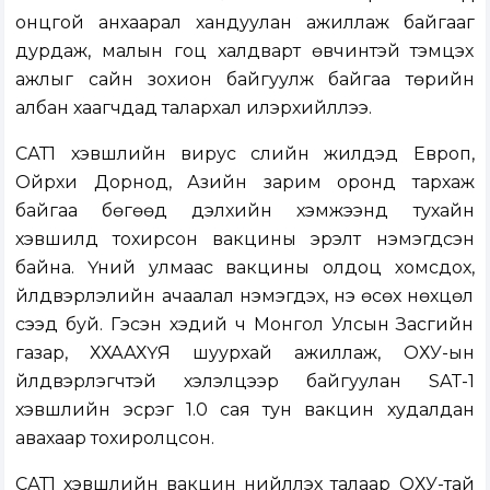
онцгой анхаарал хандуулан ажиллаж байгааг
дурдаж, малын гоц халдварт өвчинтэй тэмцэх
ажлыг сайн зохион байгуулж байгаа төрийн
албан хаагчдад талархал илэрхийллээ.
САТ1 хэвшлийн вирус сүүлийн жилүүдэд Европ,
Ойрхи Дорнод, Азийн зарим оронд тархаж
байгаа бөгөөд дэлхийн хэмжээнд тухайн
хэвшилд тохирсон вакцины эрэлт нэмэгдсэн
байна. Үүний улмаас вакцины олдоц хомсдох,
үйлдвэрлэлийн ачаалал нэмэгдэх, үнэ өсөх нөхцөл
үүсээд буй. Гэсэн хэдий ч Монгол Улсын Засгийн
газар, ХХААХҮЯ шуурхай ажиллаж, ОХУ-ын
үйлдвэрлэгчтэй хэлэлцээр байгуулан SAT-1
хэвшлийн эсрэг 1.0 сая тун вакцин худалдан
авахаар тохиролцсон.
САТ1 хэвшлийн вакцин нийлүүлэх талаар ОХУ-тай