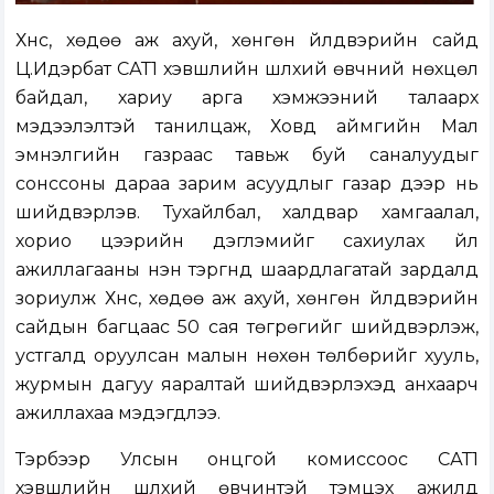
Хүнс, хөдөө аж ахуй, хөнгөн үйлдвэрийн сайд
Ц.Идэрбат САТ1 хэвшлийн шүлхий өвчний нөхцөл
байдал, хариу арга хэмжээний талаарх
мэдээлэлтэй танилцаж, Ховд аймгийн Мал
эмнэлгийн газраас тавьж буй саналуудыг
сонссоны дараа зарим асуудлыг газар дээр нь
шийдвэрлэв. Тухайлбал, халдвар хамгаалал,
хорио цээрийн дэглэмийг сахиулах үйл
ажиллагааны нэн тэргүүнд шаардлагатай зардалд
зориулж Хүнс, хөдөө аж ахуй, хөнгөн үйлдвэрийн
сайдын багцаас 50 сая төгрөгийг шийдвэрлэж,
устгалд оруулсан малын нөхөн төлбөрийг хууль,
журмын дагуу яаралтай шийдвэрлэхэд анхаарч
ажиллахаа мэдэгдлээ.
Тэрбээр Улсын онцгой комиссоос САТ1
хэвшлийн шүлхий өвчинтэй тэмцэх ажилд