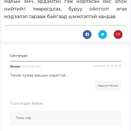
малын эмч, эрдэмтэн гэж нэрлэсэн хүмүүс олон
нийтийг төөрөгдүүлэх, буруу ойлголт өгөх
мэдээлэл тарааж байгаад шүүмжлэлтэй хандав.
Сэтгэгдэл
Зочин
2026-06-14 13:48:18
[202.9.46.126]
Танай хужаа вакцин хэрэггүй.
Хариулт бичих
1
сэтгэгдэл байна