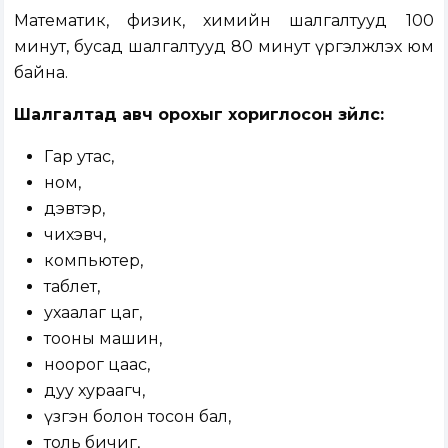
Математик, физик, химийн шалгалтууд 100
минут, бусад шалгалтууд 80 минут үргэлжлэх юм
байна.
Шалгалтад авч орохыг хориглосон зүйлс:
Гар утас,
ном,
дэвтэр,
чихэвч,
компьютер,
таблет,
ухаалаг цаг,
тооны машин,
ноорог цаас,
дуу хураагч,
үзгэн болон тосон бал,
толь бичиг,