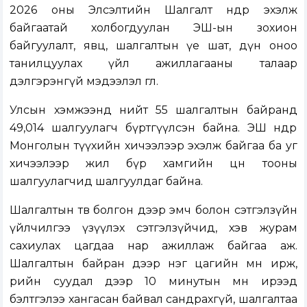
2026 оны Элсэлтийн Шалгалт өнөөдөр эхэлж
байгаатай холбогдуулан ЭШ-ын зохион
байгуулалт, явц, шалгалтын үе шат, дүн оноо
танилцуулах үйл ажиллагааны талаар
дэлгэрэнгүй мэдээлэл өглөө.
Улсын хэмжээнд нийт 55 шалгалтын байранд
49,014 шалгуулагч бүртгүүлсэн байна. ЭШ өнөөдөр
Монголын түүхийн хичээлээр эхэлж байгаа ба уг
хичээлээр жил бүр хамгийн цөөн тооны
шалгуулагчид шалгуулдаг байна.
Шалгалтын төв болгон дээр эмч болон сэтгэлзүйн
үйлчилгээ үзүүлэх сэтгэлзүйчид, хэв журам
сахиулах цагдаа нар ажиллаж байгаа аж.
Шалгалтын байран дээр нэг цагийн өмнө ирж,
өөрийн суудал дээр 10 минутын өмнө ирээд
бэлтгэлээ хангасан байвал сандрахгүй, шалгалтаа