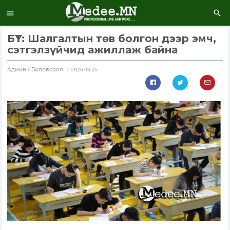
БҮТ: Шалгалтын төв болгон дээр эмч,
сэтгэлзүйчид ажиллаж байна
Aдмин / Боловсрол
2026.06.25