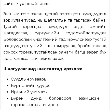
сайн өгөх үр нөлөөтэйг зөвлөв.
Энэ жилээс эхлэн тусгай хэрэгцээт хүүхдүүдэд
зориулан тусад нь шалгалтын төв гаргасан байна.
Тусгай хэрэгцээт хүүхдүүд өргөдөл, эмчийн
магадалгаа, сургуулийн тодорхойлолтуудаа
Боловсролын үнэлгээний төвд ирүүлснээр тусгай
нөхцөлүүдээр үсгийг нь томруулах, брайл хэвлэх,
сонсох төхөөрөмж, тусгайлсан хянагч багш зэрэг бүх
арга хэмжээг авч ажиллах аж.
Шалгуулагчид шалгалтад ирэхдээ:
Суудлын хуваарь
Бүртгэлийн хуудас
Иргэний үнэмлэх
Бүрэн дунд боловсрол эзэмшсэн
гэрчилгээгээ авч ирнэ.