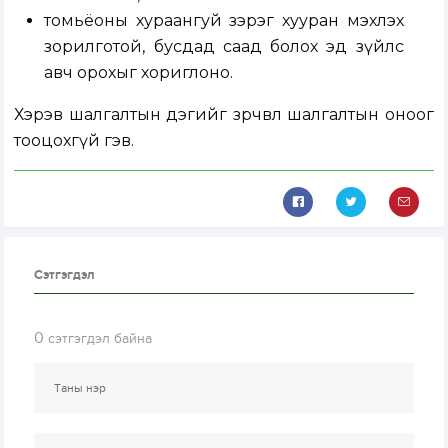
томьёоны хураангуй зэрэг хууран мэхлэх
зорилготой, бусдад саад болох эд зүйлс
авч орохыг хориглоно.
Хэрэв шалгалтын дэгийг зөрчвөл шалгалтын оноог
тооцохгүй гэв.
Сэтгэгдэл
0
сэтгэгдэл байна