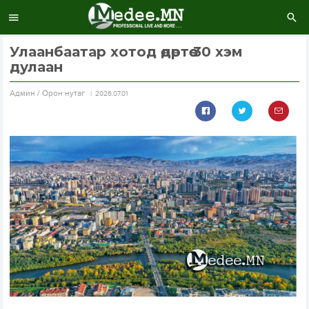
Улаанбаатар хотод өдөртөө 30 хэм
дулаан
Aдмин / Орон нутаг
2026.07.01