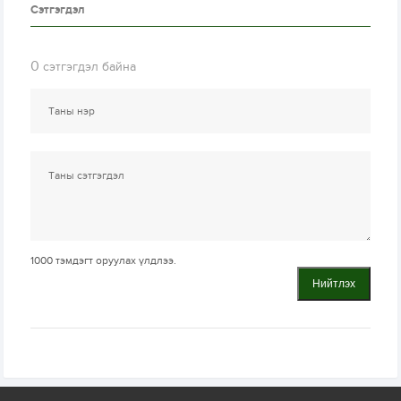
Сэтгэгдэл
0
сэтгэгдэл байна
1000
тэмдэгт оруулах үлдлээ.
Нийтлэх