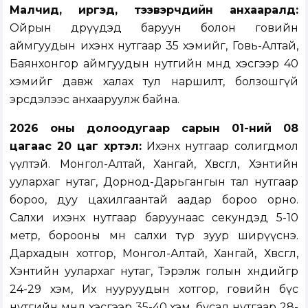
Малчид, иргэд, тээвэрчдийн анхааралд:
Ойрын өдрүүдэд баруун болон говийн
аймгуудын ихэнх нутгаар 35 хэмийг, Говь-Алтай,
Баянхонгор аймгуудын нутгийн өмнөд хэсгээр 40
хэмийг давж халах тул наршилт, болзошгүй
эрсдэлээс анхааруулж байна.
2026 оны долоодугаар сарын 01-ний 08
цагаас 20 цаг хүртэл:
Ихэнх нутгаар солигдмол
үүлтэй. Монгол-Алтай, Хангай, Хөвсгөл, Хэнтийн
уулархаг нутаг, Дорнод-Дарьгангын тал нутгаар
бороо, дуу цахилгаантай аадар бороо орно.
Салхи ихэнх нутгаар баруунаас секундэд 5-10
метр, борооны өмнө салхи түр зуур ширүүснэ.
Дархадын хотгор, Монгол-Алтай, Хангай, Хөвсгөл,
Хэнтийн уулархаг нутаг, Тэрэлж голын хөндийгөөр
24-29 хэм, Их нууруудын хотгор, говийн бүс
нутгийн өмнөд хэсгээр 35-40 хэм, бусад нутгаар 28-