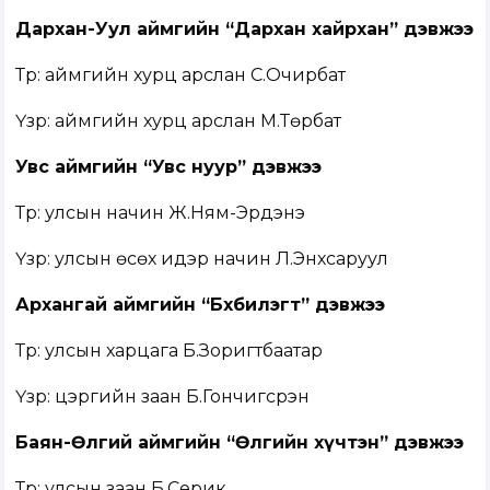
Дархан-Уул аймгийн “Дархан хайрхан” дэвжээ
Түрүү: аймгийн хурц арслан С.Очирбат
Үзүүр: аймгийн хурц арслан М.Төрбат
Увс аймгийн “Увс нуур” дэвжээ
Түрүү: улсын начин Ж.Ням-Эрдэнэ
Үзүүр: улсын өсөх идэр начин Л.Энхсаруул
Архангай аймгийн “Бөхбилэгт” дэвжээ
Түрүү: улсын харцага Б.Зоригтбаатар
Үзүүр: цэргийн заан Б.Гончигсүрэн
Баян-Өлгий аймгийн “Өлгийн хүчтэн” дэвжээ
Түрүү: улсын заан Б.Серик