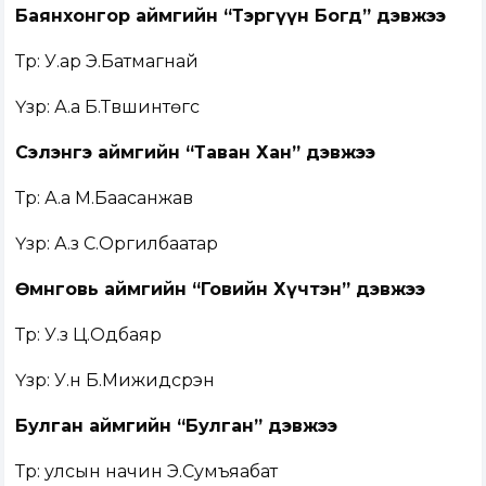
Баянхонгор аймгийн “Тэргүүн Богд” дэвжээ
Түрүү: У.ар Э.Батмагнай
Үзүүр: А.а Б.Түвшинтөгс
Сэлэнгэ аймгийн “Таван Хан” дэвжээ
Түрүү: А.а М.Баасанжав
Үзүүр: А.з С.Оргилбаатар
Өмнөговь аймгийн “Говийн Хүчтэн” дэвжээ
Түрүү: У.з Ц.Одбаяр
Үзүүр: У.н Б.Мижидсүрэн
Булган аймгийн “Булган” дэвжээ
Түрүү: улсын начин Э.Сумъяабат