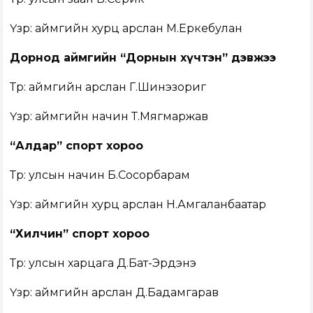
Үзүүр: аймгийн хурц арслан М.Еркебулан
Дорнод аймгийн “Дорнын хүчтэн” дэвжээ
Түрүү: аймгийн арслан Г.Шинэзориг
Үзүүр: аймгийн начин Т.Мягмаржав
“Алдар” спорт хороо
Түрүү: улсын начин Б.Сосорбарам
Үзүүр: аймгийн хурц арслан Н.Амгаланбаатар
“Хилчин” спорт хороо
Түрүү: улсын харцага Д.Бат-Эрдэнэ
Үзүүр: аймгийн арслан Д.Бадамгарав