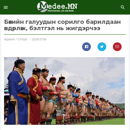
Бөхийн галуудын сорилго барилдаан
өндөрлөж, бэлтгэл нь жигдэрчээ
Aдмин / Спорт
2026.07.06