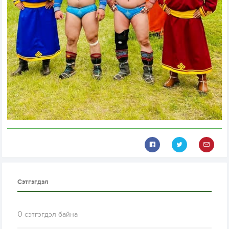
Сэтгэгдэл
0
сэтгэгдэл байна