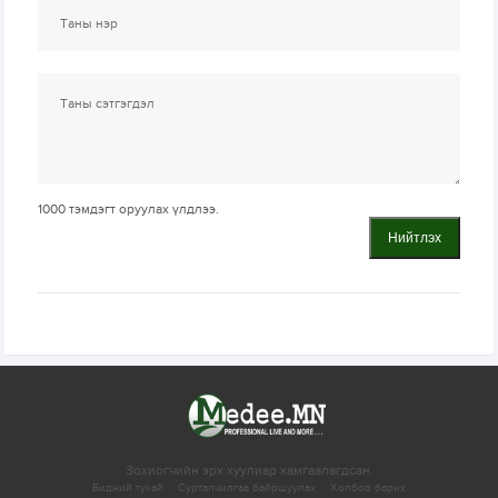
1000
тэмдэгт оруулах үлдлээ.
Нийтлэх
Зохиогчийн эрх хуулиар хамгаалагдсан.
Бидний тухай
Сурталчилгаа байршуулах
Холбоо барих