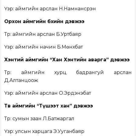
Үзүүр: аймгийн арслан Н.Намнансүрэн
Орхон аймгийн бөхийн дэвжээ
Түрүү: аймгийн арслан Б.Уртбаяр
Үзүүр: аймгийн начин Б.Мөнхбат
Хэнтий аймгийн “Хан Хэнтийн аварга” дэвжээ
Түрүү: аймгийн хурц бадрангуй арслан
Д.Алтанцоож
Үзүүр: аймгийн арслан О.Эрдэнэбат
Төв аймгийн “Түшээт хан” дэвжээ
Түрүү: сумын заан Л.Батжаргал
Үзүүр: улсын харцага Э.Ууганбаяр