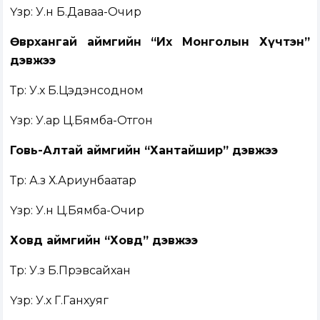
Үзүүр: У.н Б.Даваа-Очир
Өвөрхангай аймгийн “Их Монголын Хүчтэн”
дэвжээ
Түрүү: У.х Б.Цэдэнсодном
Үзүүр: У.ар Ц.Бямба-Отгон
Говь-Алтай аймгийн “Хантайшир” дэвжээ
Түрүү: А.з Х.Ариунбаатар
Үзүүр: У.н Ц.Бямба-Очир
Ховд аймгийн “Ховд” дэвжээ
Түрүү: У.з Б.Пүрэвсайхан
Үзүүр: У.х Г.Ганхуяг