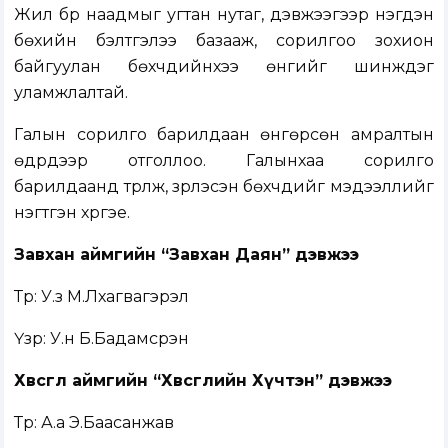
Жил бүр наадмыг угтан нутаг, дэвжээгээр нэгдэн
бөхийн бэлтгэлээ базааж, сорилгоо зохион
байгуулан бөхчүүдийнхээ өнгийг шинждэг
уламжлалтай.
Галын сорилго барилдаан өнгөрсөн амралтын
өдрүүдээр отголлоо. Галынхаа сорилго
барилдаанд түрүүлж, үзүүрлэсэн бөхчүүдийг мэдээллийг
нэгтгэн хүргэе.
Завхан аймгийн “Завхан Даян” дэвжээ
Түрүү: У.з М.Лхагвагэрэл
Үзүүр: У.н Б.Бадамсүрэн
Хөвсгөл аймгийн “Хөвсгөлийн Хүчтэн” дэвжээ
Түрүү: А.а Э.Баасанжав