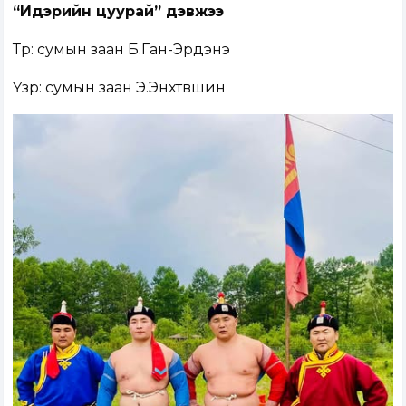
“Идэрийн цуурай” дэвжээ
Түрүү: сумын заан Б.Ган-Эрдэнэ
Үзүүр: сумын заан Э.Энхтүвшин